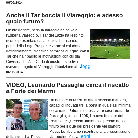
06/08/2014
Anche il Tar boccia il Viareggio: e adesso
quale futuro?
Niente da fare, nessun miracolo ha salvato
l'Esperia Viareggio. Il Tar del Lazio ha respinto il
ricorso presentato dalla società bianconera. Le
porte della Lega Pro per le zebre si chiudono
definitivamente. Nessuna sorpresa dunque, con il
Tar che ha ribadito le motivazioni con cui sia
Covisoc, che Alta Corte di giustizia sportiva
...
leggi
avevano negato al Viareggio l’iscrizione al
06/08/2014
VIDEO, Leonardo Passaglia cerca il riscatto
a Forte dei Marmi
Un bomber di razza, di quelli vecchia maniera,
capaci di inquadrare la porta in qualsiasi minima
occasione. Potremmo descrivere così Leonardo
Passaglia, classe 1995, il nuovo bomber del
Real Forte Querceta Juniores, e perchè no, del
futuro per il club del presidente Alessandro
Mussi. Lo abbiamo incontrato alla presentazione
...
leggi
della squadra. Passaglia, viareggino, è re