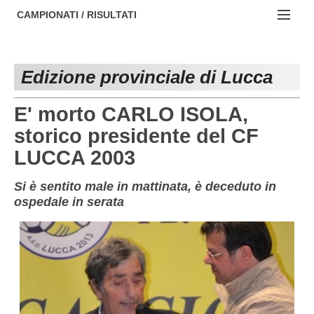
AREZZO
NOTIZIE:
CAMPIONATI / RISULTATI
FIRENZE
Societa' professionistiche
Campionati :
GROSSETO
Le iniziative di TOSCANA GOL
Edizione provinciale di Lucca
NAZIONALI
LIVORNO
Beach soccer
REGIONALI
E' morto CARLO ISOLA,
LUCCA
Rappresentative regionali e provinciali
storico presidente del CF
LUCCA 2003
MASSA CARRARA
FIGC Toscana
PISA
Calcio femminile
Si è sentito male in mattinata, è deceduto in
ospedale in serata
PISTOIA
Calcio a 5
PRATO
Societa' piu'
SIENA
Amatori AICS Lucca
Carica la tua Rosa