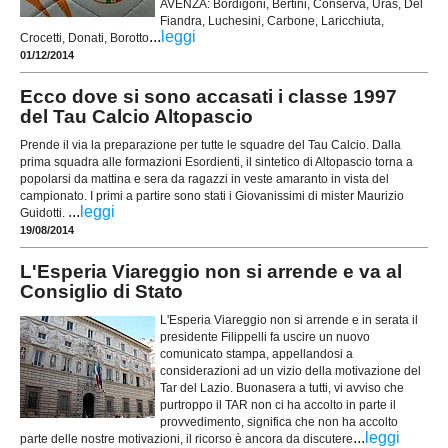
AVENZA: Bordigoni, Bertini, Conserva, Uras, Del
Fiandra, Luchesini, Carbone, Laricchiuta,
...
leggi
Crocetti, Donati, Borotto
01/12/2014
Ecco dove si sono accasati i classe 1997
del Tau Calcio Altopascio
Prende il via la preparazione per tutte le squadre del Tau Calcio. Dalla
prima squadra alle formazioni Esordienti, il sintetico di Altopascio torna a
popolarsi da mattina e sera da ragazzi in veste amaranto in vista del
campionato. I primi a partire sono stati i Giovanissimi di mister Maurizio
...
leggi
Guidotti.
19/08/2014
L'Esperia Viareggio non si arrende e va al
Consiglio di Stato
L'Esperia Viareggio non si arrende e in serata il
presidente Filippelli fa uscire un nuovo
comunicato stampa, appellandosi a
considerazioni ad un vizio della motivazione del
Tar del Lazio. Buonasera a tutti, vi avviso che
purtroppo il TAR non ci ha accolto in parte il
provvedimento, significa che non ha accolto
...
leggi
parte delle nostre motivazioni, il ricorso è ancora da discutere