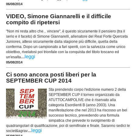
06/08/2014
VIDEO, Simone Giannarelli e il difficile
compito di ripetersi
"Non mi resta altro che... vincere", è questo sicuramente il pensiero (tra il
serio e il faceto) di Simone Giannarelli, allenatore del Real Forte Querceta
Juniores, atteso sicuramente dalla stagione più difficile, quella della
conferma. Dopo un campionato a fari spenti, con la salvezza come unico
obiettivo, rivelatosi poi trionfale con la conquista del titolo toscano ed
...
leggi
un'esalta
05/08/2014
Ci sono ancora posti liberi per la
SEPTEMBER CUP 2014
Sta prendendo corpo l'edizione numero 2 della
SEPTEMBER CUP il torneo organizzato da
ATUTTOCAMPOLIVE che è riservato alla
categoria Esordienti B (anno 2003). Una
manifestazione che nel 2013 ha riscosso un bel
successo tecnico, prevedendo una formula
simpatica che prevede lo svolgimento di
quadrangolari di qualificazione, poi di semifinale e finale. Saranno sedici le
...
leggi
societ&agrav
05/08/2014