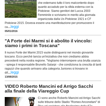
che esternano tutto il loro malcontento dopo
quanto accaduto per la sfida esterna con la
Pistoiese. Siamo genitori del Lucca 2003
Femminile e scriviamo in merito alla giornata
organizzata dalla Us Pistoiese 1921 e CF
Pistoiese 2015. Doveva essere una manifestazione per promuovere il
...
leggi
ca
05/01/2016
"A Forte dei Marmi si è abolito il vincolo:
siamo i primi in Toscana"
Il nuovo Forte dei Marmi 2015 vuole distinguersi nel mondo giovanile
toscano. Ecco perchè lancia un'iniziativa che non crediamo abbia
precedenti nella nostra regione. "Vogliamo interrompere una brutta usanza
- spiega il responsabile Brunello Salarpi - che condiziona la crescita di tanti
ragazzi che quando arrivano alla categoria Juniores si trovano in
...
leggi
dif
13/08/2015
VIDEO Roberto Mancini ed Arrigo Sacchi
alla finale della Viareggio Cup
Ci sono anche Roberto Mancini ed Arrigo Sacchi
sulle tribune dello Stadio "Romeo Anconetani" di
Pisa ad assistere alla finalissima della 67a