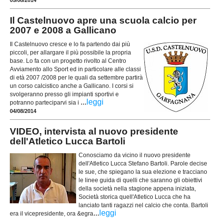
Il Castelnuovo apre una scuola calcio per
2007 e 2008 a Gallicano
Il Castelnuovo cresce e lo fa partendo dai più
piccoli, per allargare il più possibile la propria
base. Lo fa con un progetto rivolto al Centro
Avviamento allo Sport ed in particolare alle classi
di età 2007 /2008 per le quali da settembre partirà
un corso calcistico anche a Gallicano. I corsi si
svolgeranno presso gli impianti sportivi e
...
leggi
potranno parteciparvi sia i
04/08/2014
VIDEO, intervista al nuovo presidente
dell'Atletico Lucca Bartoli
Conosciamo da vicino il nuovo presidente
dell'Atletico Lucca Stefano Bartoli. Parole decise
le sue, che spiegano la sua elezione e tracciano
le linee guida di quelli che saranno gli obiettivi
della società nella stagione appena iniziata,
Società storica quell'Atletico Lucca che ha
lanciato tanti ragazzi nel calcio che conta. Bartoli
...
leggi
era il vicepresidente, ora &egra