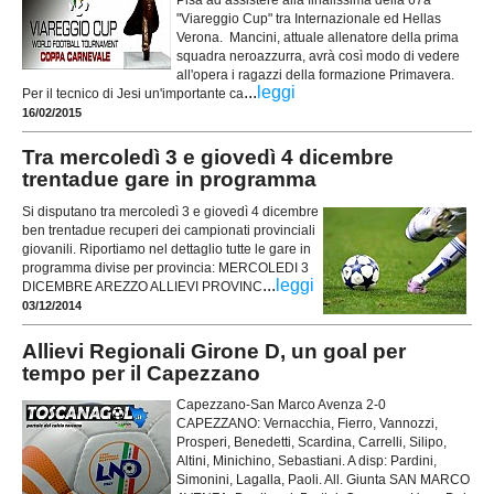
"Viareggio Cup" tra Internazionale ed Hellas
Verona. Mancini, attuale allenatore della prima
squadra neroazzurra, avrà così modo di vedere
all'opera i ragazzi della formazione Primavera.
...
leggi
Per il tecnico di Jesi un'importante ca
16/02/2015
Tra mercoledì 3 e giovedì 4 dicembre
trentadue gare in programma
Si disputano tra mercoledì 3 e giovedì 4 dicembre
ben trentadue recuperi dei campionati provinciali
giovanili. Riportiamo nel dettaglio tutte le gare in
programma divise per provincia: MERCOLEDI 3
...
leggi
DICEMBRE AREZZO ALLIEVI PROVINC
03/12/2014
Allievi Regionali Girone D, un goal per
tempo per il Capezzano
Capezzano-San Marco Avenza 2-0
CAPEZZANO: Vernacchia, Fierro, Vannozzi,
Prosperi, Benedetti, Scardina, Carrelli, Silipo,
Altini, Minichino, Sebastiani. A disp: Pardini,
Simonini, Lagalla, Paoli. All. Giunta SAN MARCO