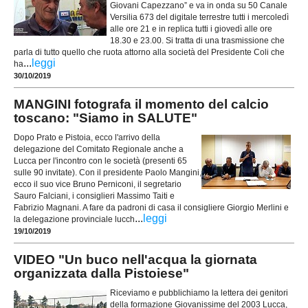
Giovani Capezzano” e va in onda su 50 Canale
Versilia 673 del digitale terrestre tutti i mercoledì
alle ore 21 e in replica tutti i giovedì alle ore
18.30 e 23.00. Si tratta di una trasmissione che
parla di tutto quello che ruota attorno alla società del Presidente Coli che
...
leggi
ha
30/10/2019
MANGINI fotografa il momento del calcio
toscano: "Siamo in SALUTE"
Dopo Prato e Pistoia, ecco l'arrivo della
delegazione del Comitato Regionale anche a
Lucca per l'incontro con le società (presenti 65
sulle 90 invitate). Con il presidente Paolo Mangini,
ecco il suo vice Bruno Perniconi, il segretario
Sauro Falciani, i consiglieri Massimo Taiti e
Fabrizio Magnani. A fare da padroni di casa il consigliere Giorgio Merlini e
...
leggi
la delegazione provinciale lucch
19/10/2019
VIDEO "Un buco nell'acqua la giornata
organizzata dalla Pistoiese"
Riceviamo e pubblichiamo la lettera dei genitori
della formazione Giovanissime del 2003 Lucca,