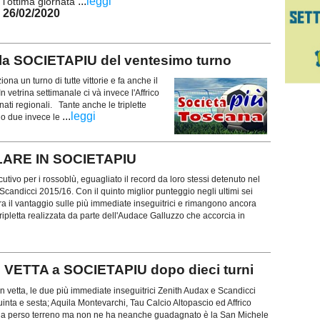
...
leggi
l'ottima giornata
26/02/2020
a SOCIETAPIU del ventesimo turno
na un turno di tutte vittorie e fa anche il
 vetrina settimanale ci và invece l'Affrico
ti regionali. Tante anche le triplette
...
leggi
olo due invece le
LARE IN SOCIETAPIU
ivo per i rossoblù, eguagliato il record da loro stessi detenuto nel
candicci 2015/16. Con il quinto miglior punteggio negli ultimi sei
a il vantaggio sulle più immediate inseguitrici e rimangono ancora
ripletta realizzata da parte dell'Audace Galluzzo che accorcia in
VETTA a SOCIETAPIU dopo dieci turni
in vetta, le due più immediate inseguitrici Zenith Audax e Scandicci
uinta e sesta; Aquila Montevarchi, Tau Calcio Altopascio ed Affrico
n ha perso terreno ma non ne ha neanche guadagnato è la San Michele