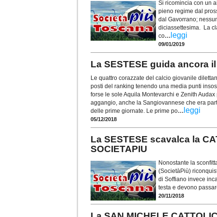
Si ricomincia con un al
pieno regime dal pross
dal Gavorrano; nessun 
diciassettesima. La cl
...
leggi
co
09/01/2019
La SESTESE guida ancora 
Le quattro corazzate del calcio giovanile dilettan
posti del ranking tenendo una media punti insoste
forse le sole Aquila Montevarchi e Zenith Audax
aggangio, anche la Sangiovannese che era partit
...
leggi
delle prime giornate. Le prime po
05/12/2018
La SESTESE scavalca la CAT
SOCIETAPIU
Nonostante la sconfitt
(SocietàPiù) riconquista
di Soffiano invece inc
testa e devono passare
20/11/2018
La SAN MICHELE CATTOLICA