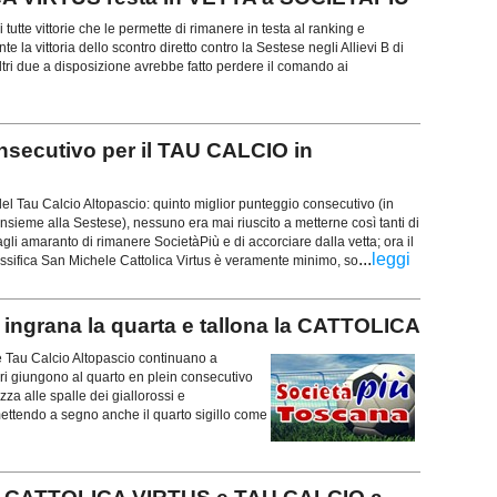
tutte vittorie che le permette di rimanere in testa al ranking e
 la vittoria dello scontro diretto contro la Sestese negli Allievi B di
ltri due a disposizione avrebbe fatto perdere il comando ai
nsecutivo per il TAU CALCIO in
del Tau Calcio Altopascio: quinto miglior punteggio consecutivo (in
insieme alla Sestese), nessuno era mai riuscito a metterne così tanti di
gli amaranto di rimanere SocietàPiù e di accorciare dalla vetta; ora il
...
leggi
ssifica San Michele Cattolica Virtus è veramente minimo, so
ingrana la quarta e tallona la CATTOLICA
e Tau Calcio Altopascio continuano a
ieri giungono al quarto en plein consecutivo
za alle spalle dei giallorossi e
ttendo a segno anche il quarto sigillo come