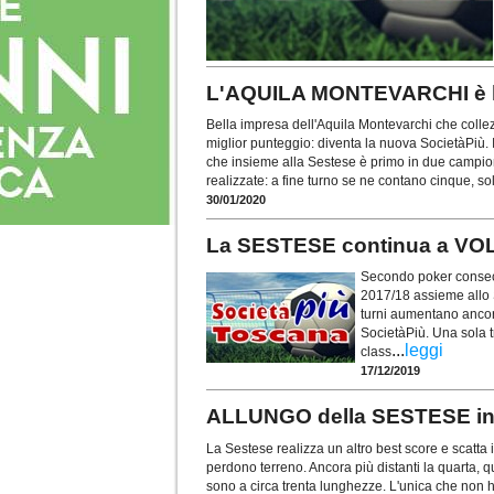
L'AQUILA MONTEVARCHI è l
Bella impresa dell'Aquila Montevarchi che collezio
miglior punteggio: diventa la nuova SocietàPiù. In
che insieme alla Sestese è primo in due campiona
realizzate: a fine turno se ne contano cinque, s
30/01/2020
La SESTESE continua a VO
Secondo poker consecut
2017/18 assieme allo S
turni aumentano ancor
SocietàPiù. Una sola t
...
leggi
class
17/12/2019
ALLUNGO della SESTESE in 
La Sestese realizza un altro best score e scatta 
perdono terreno. Ancora più distanti la quarta, q
sono a circa trenta lunghezze. L'unica che no