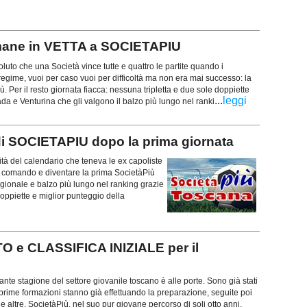
mane in VETTA a SOCIETAPIU
oluto che una Società vince tutte e quattro le partite quando i
egime, vuoi per caso vuoi per difficoltà ma non era mai successo: la
ù. Per il resto giornata fiacca: nessuna tripletta e due sole doppiette
...
leggi
da e Venturina che gli valgono il balzo più lungo nel ranki
SOCIETAPIU dopo la prima giornata
ità del calendario che teneva le ex capoliste
al comando e diventare la prima SocietàPiù
gionale e balzo più lungo nel ranking grazie
ppiette e miglior punteggio della
e CLASSIFICA INIZIALE per il
e stagione del settore giovanile toscano è alle porte. Sono già stati
e prime formazioni stanno già effettuando la preparazione, seguite poi
e le altre. SocietàPiù, nel suo pur giovane percorso di soli otto anni,