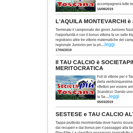
accompagnerà tutte le
16/08/2019
L'AQUILA MONTEVARCHI è a
Terminato il campionato dei gironi Juniores Nazi
l'opportunità e con il bonus vittoria fa un salto tr
registrano altre tre vittorie matematiche dei ca
...
leggi
regionale Juniores per la pri
17/04/2019
Il TAU CALCIO è SOCIETAPIU
MERITOCRATICA
Full di vittorie per il
della venticinquesima
riflettori per essere a
Scandicci. Dando uno s
...
leggi
la Se
05/03/2019
SESTESE e TAU CALCIO AL
Tappa piuttosto movimentata dove hanno sicuramen
dai recuperi e dai bonus per il passaggio alla fa
Play Elite. La classifica provvisoria (soprattutto 