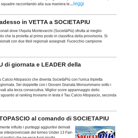
...
leggi
 squadre raccontando alla sua maniera le
desso in VETTA a SOCIETAPIU
onali dove l'Aquila Montevarchi (SocietàPiù) sfrutta al meglio
iplo che la proietta al primo posto in classifica della provvisoria. Si
mpionati con due titoli regionali assegnati: Fucecchio campione
 di giornata e LEADER della
 Tau Calcio Altopascio che diventa SocietàPiù con l'unica tripletta
 giornata. Sei doppiette con i Giovani Granata Monsummano sotto i
rrivati alla terza consecutiva. Miglior score appannaggio dello
guardo al ranking troviamo in testa il Tau Calcio Altopascio, seconda
TOPASCIO al comando di SOCIETAPIU
te influito i punteggi aggiuntivi derivati
se interprovinciale del torneo Under 13 Fair-
sul podio) che ne esce fuori risulta