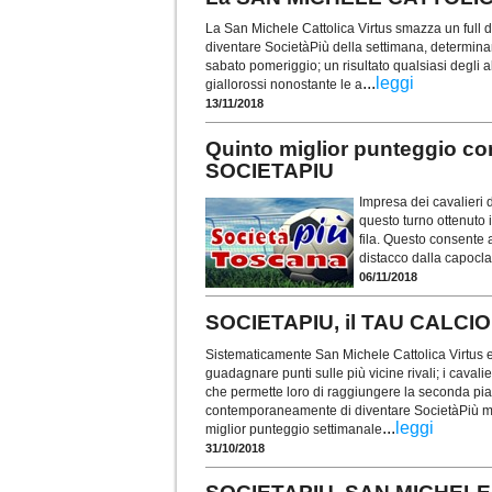
La San Michele Cattolica Virtus smazza un full di 
diventare SocietàPiù della settimana, determinante
sabato pomeriggio; un risultato qualsiasi degli a
...
leggi
giallorossi nonostante le a
13/11/2018
Quinto miglior punteggio co
SOCIETAPIU
Impresa dei cavalieri 
questo turno ottenuto 
fila. Questo consente a
distacco dalla capocla
06/11/2018
SOCIETAPIU, il TAU CALCIO 
Sistematicamente San Michele Cattolica Virtus 
guadagnare punti sulle più vicine rivali; i caval
che permette loro di raggiungere la seconda piaz
contemporaneamente di diventare SocietàPiù me
...
leggi
miglior punteggio settimanale
31/10/2018