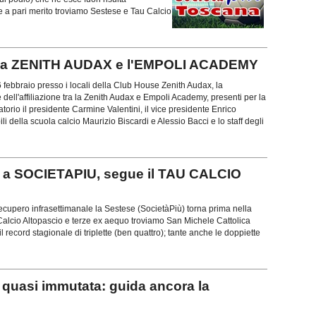
e a pari merito troviamo Sestese e Tau Calcio
ra la ZENITH AUDAX e l'EMPOLI ACADEMY
6 febbraio presso i locali della Club House Zenith Audax, la
 dell'affiliazione tra la Zenith Audax e Empoli Academy, presenti per la
atorio il presidente Carmine Valentini, il vice presidente Enrico
i della scuola calcio Maurizio Biscardi e Alessio Bacci e lo staff degli
 a SOCIETAPIU, segue il TAU CALCIO
l recupero infrasettimanale la Sestese (SocietàPiù) torna prima nella
 Calcio Altopascio e terze ex aequo troviamo San Michele Cattolica
il record stagionale di triplette (ben quattro); tante anche le doppiette
uasi immutata: guida ancora la