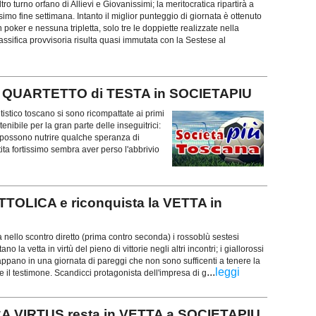
tro turno orfano di Allievi e Giovanissimi; la meritocratica ripartirà a
imo fine settimana. Intanto il miglior punteggio di giornata è ottenuto
poker e nessuna tripletta, solo tre le doppiette realizzate nella
assifica provvisoria risulta quasi immutata con la Sestese al
il QUARTETTO di TESTA in SOCIETAPIU
tistico toscano si sono ricompattate ai primi
nibile per la gran parte delle inseguitrici:
 possono nutrire qualche speranza di
a fortissimo sembra aver perso l'abbrivio
TOLICA e riconquista la VETTA in
a nello scontro diretto (prima contro seconda) i rossoblù sestesi
no la vetta in virtù del pieno di vittorie negli altri incontri; i giallorossi
appano in una giornata di pareggi che non sono sufficenti a tenere la
...
leggi
 il testimone. Scandicci protagonista dell'impresa di g
 VIRTUS resta in VETTA a SOCIETAPIU