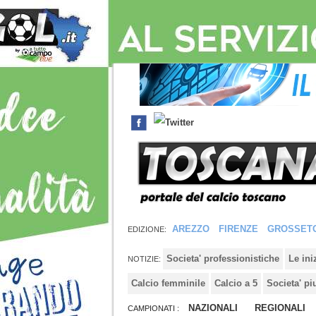
AREZZO
FIRENZE
GROSSET
EDIZIONE:
Societa' professionistiche
Le in
NOTIZIE:
Calcio femminile
Calcio a 5
Societa' pi
NAZIONALI
REGIONALI
CAMPIONATI :