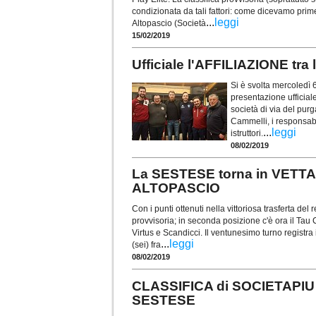
condizionata da tali fattori: come dicevamo prim
...
leggi
Altopascio (Società
15/02/2019
Ufficiale l'AFFILIAZIONE t
Si è svolta mercoledì 
presentazione ufficiale
società di via del purg
Cammelli, i responsabil
...
leggi
istruttori.
08/02/2019
La SESTESE torna in VETTA
ALTOPASCIO
Con i punti ottenuti nella vittoriosa trasferta de
provvisoria; in seconda posizione c'è ora il Tau
Virtus e Scandicci. Il ventunesimo turno registra 
...
leggi
(sei) fra
08/02/2019
CLASSIFICA di SOCIETAPIU q
SESTESE