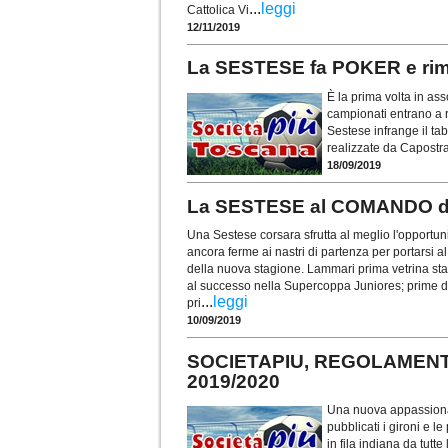
...
leggi
Cattolica Vi
12/11/2019
La SESTESE fa POKER e ri
È la prima volta in ass
campionati entrano a r
Sestese infrange il tab
realizzate da Capostra
18/09/2019
La SESTESE al COMANDO di 
Una Sestese corsara sfrutta al meglio l'opportun
ancora ferme ai nastri di partenza per portarsi 
della nuova stagione. Lammari prima vetrina sta
al successo nella Supercoppa Juniores; prime do
...
leggi
pri
10/09/2019
SOCIETAPIU, REGOLAMENTO 
2019/2020
Una nuova appassionant
pubblicati i gironi e l
in fila indiana da tutt