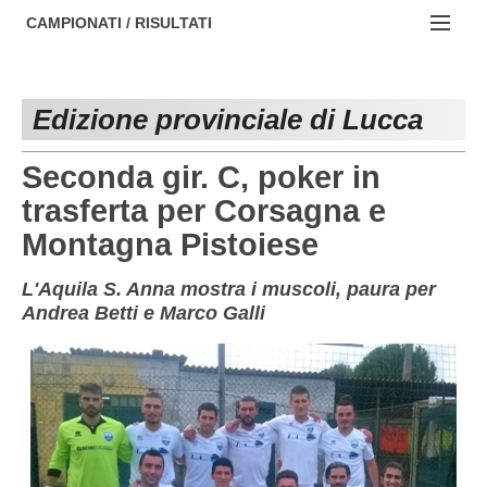
AREZZO
NOTIZIE:
CAMPIONATI / RISULTATI
FIRENZE
Societa' professionistiche
Campionati :
GROSSETO
Le iniziative di TOSCANA GOL
Edizione provinciale di Lucca
NAZIONALI
LIVORNO
Beach soccer
REGIONALI
Seconda gir. C, poker in
LUCCA
Rappresentative regionali e provinciali
trasferta per Corsagna e
Montagna Pistoiese
MASSA CARRARA
FIGC Toscana
PISA
Calcio femminile
L'Aquila S. Anna mostra i muscoli, paura per
Andrea Betti e Marco Galli
PISTOIA
Calcio a 5
PRATO
Societa' piu'
SIENA
Amatori AICS Lucca
Carica la tua Rosa