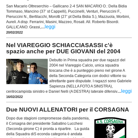
San Macario Oltreserchio – Gallicano 2-4 SAN MACARIO O.: Della Bidia
Tommaso, Mancino (37’ st Cappelli), Puccinelli, Venturi, Pieruccini F.,
Pieruccini N., Bertilacchi, Morotti (27’ pt Della Bidia S.), Mazzuola, Morbini,
Aureli. A disp. Ferrarini, Masini, Mazzeo, Rosati. All. Roberto Bisordi.
...
leggi
GALLICANO: Grassi,
20/02/2022
Nel VIAREGGIO SCHIACCIASASSI c'è
spazio anche per DUE GIOVANI del 2004
Debutto in Prima squadra per due ragazzi del
2004 nel Viareggio Calcio, unica squadra
toscana che è a punteggio pieno nel girone A
della Seconda Categoria con dodici vittorie su
altrettante gare disputate. I ragazzi sono Gabriele
Sapienza (NELLA FOTO A SINISTRA),
...
leggi
centrocampista sinistro e Daniel Nelli (A DESTRA) laterale difensiv
16/02/2022
Due NUOVI ALLENATORI per il CORSAGNA
Dopo due stagioni compromesse dalla pandemia,
il Corsagna del presidente Sabatino Lucchesi
(Seconda girone C) è pronta a ripartire. La guida
della Squadra diS econda categoria è andata