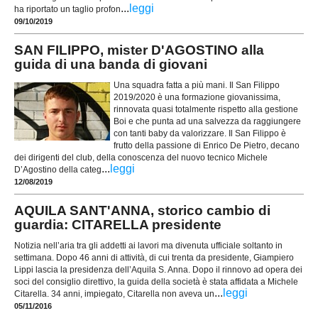
...
leggi
ha riportato un taglio profon
09/10/2019
SAN FILIPPO, mister D'AGOSTINO alla
guida di una banda di giovani
Una squadra fatta a più mani. Il San Filippo
2019/2020 è una formazione giovanissima,
rinnovata quasi totalmente rispetto alla gestione
Boi e che punta ad una salvezza da raggiungere
con tanti baby da valorizzare. Il San Filippo è
frutto della passione di Enrico De Pietro, decano
dei dirigenti del club, della conoscenza del nuovo tecnico Michele
...
leggi
D’Agostino della categ
12/08/2019
AQUILA SANT'ANNA, storico cambio di
guardia: CITARELLA presidente
Notizia nell’aria tra gli addetti ai lavori ma divenuta ufficiale soltanto in
settimana. Dopo 46 anni di attività, di cui trenta da presidente, Giampiero
Lippi lascia la presidenza dell’Aquila S. Anna. Dopo il rinnovo ad opera dei
soci del consiglio direttivo, la guida della società è stata affidata a Michele
...
leggi
Citarella. 34 anni, impiegato, Citarella non aveva un
05/11/2016