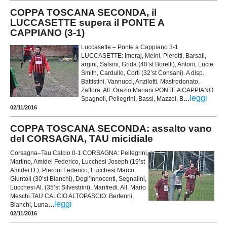
COPPA TOSCANA SECONDA, il
LUCCASETTE supera il PONTE A
CAPPIANO (3-1)
Luccasette – Ponte a Cappiano 3-1
LUCCASETTE: Imeraj, Meini, Pierotti, Barsali,
argini, Salsini, Grida (40’st Borelli), Antoni, Lucie
Smith, Cardullo, Corti (32’st Consani). A disp.
Battistini, Vannucci, Anzilotti, Mastrodonato,
Zaffora. All. Orazio Mariani.PONTE A CAPPIANO:
...
leggi
Spagnoli, Pellegrini, Bassi, Mazzei, B
02/11/2016
COPPA TOSCANA SECONDA: assalto vano
del CORSAGNA, TAU micidiale
Corsagna–Tau Calcio 0-1 CORSAGNA: Pellegrini,
Martino, Amidei Federico, Lucchesi Joseph (19’st
Amidei D.), Pieroni Federico, Lucchesi Marco,
Giuntoli (30’st Bianchi), Degl’Innocenti, Segnalini,
Lucchesi Al. (35’st Silvestrini), Manfredi. All. Mario
Meschi.TAU CALCIO ALTOPASCIO: Bertenni,
...
leggi
Bianchi, Luna
02/11/2016