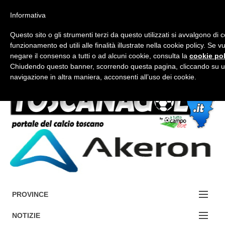
Informativa
Questo sito o gli strumenti terzi da questo utilizzati si avvalgono di 
funzionamento ed utili alle finalità illustrate nella cookie policy. Se 
negare il consenso a tutti o ad alcuni cookie, consulta la
cookie pol
Chiudendo questo banner, scorrendo questa pagina, cliccando su u
FORUM-ACCEDI
navigazione in altra maniera, acconsenti all’uso dei cookie.
Accedi / Registrati
Contattaci
Cerca
PROVINCE
EDIZIONE:
NOTIZIE