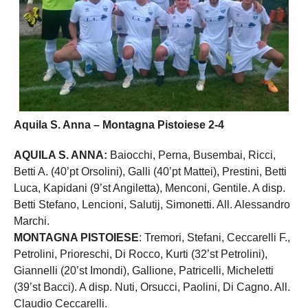
Aquila S. Anna – Montagna Pistoiese 2-4
AQUILA S. ANNA:
Baiocchi, Perna, Busembai, Ricci,
Betti A. (40’pt Orsolini), Galli (40’pt Mattei), Prestini, Betti
Luca, Kapidani (9’st Angiletta), Menconi, Gentile. A disp.
Betti Stefano, Lencioni, Salutij, Simonetti. All. Alessandro
Marchi.
MONTAGNA PISTOIESE
: Tremori, Stefani, Ceccarelli F.,
Petrolini, Prioreschi, Di Rocco, Kurti (32’st Petrolini),
Giannelli (20’st Imondi), Gallione, Patricelli, Micheletti
(39’st Bacci). A disp. Nuti, Orsucci, Paolini, Di Cagno. All.
Claudio Ceccarelli.