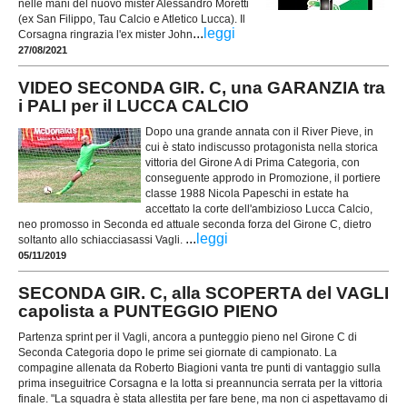
nelle mani del nuovo mister Alessandro Moretti
(ex San Filippo, Tau Calcio e Atletico Lucca). Il
...
leggi
Corsagna ringrazia l'ex mister John
27/08/2021
VIDEO SECONDA GIR. C, una GARANZIA tra
i PALI per il LUCCA CALCIO
Dopo una grande annata con il River Pieve, in
cui è stato indiscusso protagonista nella storica
vittoria del Girone A di Prima Categoria, con
conseguente approdo in Promozione, il portiere
classe 1988 Nicola Papeschi in estate ha
accettato la corte dell'ambizioso Lucca Calcio,
neo promosso in Seconda ed attuale seconda forza del Girone C, dietro
...
leggi
soltanto allo schiacciasassi Vagli.
05/11/2019
SECONDA GIR. C, alla SCOPERTA del VAGLI
capolista a PUNTEGGIO PIENO
Partenza sprint per il Vagli, ancora a punteggio pieno nel Girone C di
Seconda Categoria dopo le prime sei giornate di campionato. La
compagine allenata da Roberto Biagioni vanta tre punti di vantaggio sulla
prima inseguitrice Corsagna e la lotta si preannuncia serrata per la vittoria
finale. "La squadra è stata allestita per fare bene, ma non ci aspettavamo di