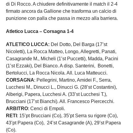
di Di Rocco. A chiudere definitivamente il match il 2-4
firmato ancora da Gallione che trasforma un calcio di
punizione con palla che passa in mezzo alla barriera.
Atletico Lucca – Corsagna 1-4
ATLETICO LUCCA:
Del Dotto, Del Barga (17’st
Nicoletti), La Rocca Matteo, Longo, Allegretti, Panati,
Casagrande M., Micheli (1’st Puccetti), Madda, Pacini
(1’st Ezzaki), Del Bianco. A disp. Santerini, Bonetti,
Bertolucci, La Rocca Nicola. All. Luca Matteucci.
CORSAGNA
: Pellegrini, Martino, Amidei F., Serra,
Lucchesi M., Dinucci L., Dinucci G. (28’st Costantini),
Alberigi, Papera, Lucchesi A. (33’st Lucchesi T.),
Brucciani (17’st Bianchi). All. Francesco Piercecchi.
ARBITRO
: Cenci di Empoli.
RETI
: 15’pt Brucciani (Co), 35’pt Serra su rigore (Co),
43’pt Papera (Co), 24’st Casagrande (A), 29’st Papera
(Co).