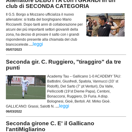
Allenatore DEBUTTA con i GRANDI in un
club di SECONDA CATEGORIA
Il G.S. Borgo a Mozzano ufficializa il nuovo
allenatore: si tratta del borghigiano Mario
Ricciarelli. Dopo tanti anni di collaborazione per
alcuni dei più importanti settori giovanili della
zona, ha deciso di provare il salto con i grandi
rispondendo presente alla chiamata del club
...
leggi
biancoceleste.
05/07/2023
Seconda gir. C. Ruggiero, "tiraggiro" da tre
punti
Academy Tau – Gallicano 1-0 ACADEMY TAU:
Battistini, Giusfredi, Spatola, Vannucci (33’ st
Ridolfi), Del Sarto (7’ pt Venturi), Da Valle,
Pellicciotti (19’st Dieme Papa), Centoni,
Bonaccorsi, Ruggiero, Di Furia. A disp.
Bolognesi, Gioè, Bertoli. All. Mirko Gioè.
...
leggi
GALLICANO: Grassi, Salotti N.
06/03/2022
Seconda girone C. E' il Gallicano
l'antiMigliarino