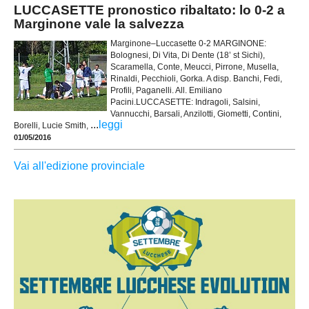
LUCCASETTE pronostico ribaltato: lo 0-2 a
Marginone vale la salvezza
Marginone–Luccasette 0-2 MARGINONE:
Bolognesi, Di Vita, Di Dente (18’ st Sichi),
Scaramella, Conte, Meucci, Pirrone, Musella,
Rinaldi, Pecchioli, Gorka. A disp. Banchi, Fedi,
Profili, Paganelli. All. Emiliano
Pacini.LUCCASETTE: Indragoli, Salsini,
Vannucchi, Barsali, Anzilotti, Giometti, Contini,
...
leggi
Borelli, Lucie Smith,
01/05/2016
Vai all'edizione provinciale