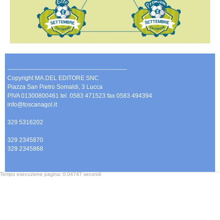
-------------------------------------------------------------
Copyright MA.DEL EDITORE SNC
Piazza San Pietro Somaldi, 3 Lucca
PIVA 01300800461 tel. 0583 471523 fax 0583 494394
info@toscanagol.it
329 5316202
329 2345870
329 2345868
Tempo esecuzione pagina: 0,04747 secondi