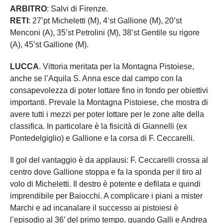
ARBITRO
: Salvi di Firenze.
RETI
: 27’pt Micheletti (M), 4’st Gallione (M), 20’st
Menconi (A), 35’st Petrolini (M), 38’st Gentile su rigore
(A), 45’st Gallione (M).
LUCCA
. Vittoria meritata per la Montagna Pistoiese,
anche se l’Aquila S. Anna esce dal campo con la
consapevolezza di poter lottare fino in fondo per obiettivi
importanti. Prevale la Montagna Pistoiese, che mostra di
avere tutti i mezzi per poter lottare per le zone alte della
classifica. In particolare è la fisicità di Giannelli (ex
Pontedelgiglio) e Gallione e la corsa di F. Ceccarelli.
Il gol del vantaggio è da applausi: F. Ceccarelli crossa al
centro dove Gallione stoppa e fa la sponda per il tiro al
volo di Micheletti. Il destro è potente e defilata e quindi
imprendibile per Baiocchi. A complicare i piani a mister
Marchi e ad incanalare il successo ai pistoiesi è
l’episodio al 36’ del primo tempo, quando Galli e Andrea