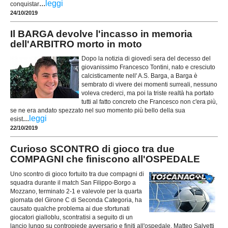
...
leggi
conquistar
24/10/2019
Il BARGA devolve l'incasso in memoria
dell'ARBITRO morto in moto
Dopo la notizia di giovedì sera del decesso del
giovanissimo Francesco Tontini, nato e cresciuto
calcisticamente nell' A.S. Barga, a Barga è
sembrato di vivere dei momenti surreali, nessuno
voleva crederci, ma poi la triste realtà ha portato
tutti al fatto concreto che Francesco non c'era più,
se ne era andato spezzato nel suo momento più bello della sua
...
leggi
esist
22/10/2019
Curioso SCONTRO di gioco tra due
COMPAGNI che finiscono all'OSPEDALE
Uno scontro di gioco fortuito tra due compagni di
squadra durante il match San Filippo-Borgo a
Mozzano, terminato 2-1 e valevole per la quarta
giornata del Girone C di Seconda Categoria, ha
causato qualche problema ai due sfortunati
giocatori gialloblu, scontratisi a seguito di un
lancio lungo su contropiede avversario e finiti all'ospedale. Matteo Salvetti