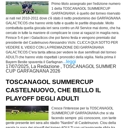
Primo titolo assegnato per l'edizione numero
1 della TOSCANAGOL SUMMERCUP
GARFAGNANA: è quello del torneo riservato
ai nati nel 2010-2011 dove c'è stato il netto predominio dei GARFAGNANA
GALACTICOS che hanno vinto tutte e quatto le partite disputate. Molto
combattuta quella giocata ieri sera contro un All Service mai domo, che ha
cercato in tutte la maniere di complicare le cose ai ragazzi in maglia nera.
Finisce 5-4 per i Galacticos che poi fanno festa e vengono premiato dal
presidente del Castelnuovo Alessandro Vichi. CLICCA QUA SOTTO PER
VEDERE IL VIDEO CON LA PREMIAZIONE DEI GARFAGNANA
GALACTICOS C'era tanta attesa per vedere le due semifinali del torneo
ADULTI che hanno visto rispettati i pronostici della vigilia. Nella prima il
...leggi
Bayern Bestie spaventa il Garfagnan
17/07/2025, La Redazione , TOSCANAGOL SUMMER
CUP GARFAGNANA 2026
TOSCANAGOL SUMMERCUP
CASTELNUOVO, CHE BELLO IL
PLAYOFF DEGLI ADULTI
Cresce l'interesse per la TOSCANAGOL
SUMMERCUP GARFAGNANA che si sta
facendo sempre più conoscere, con tante
gente presente ieri sera allo stadio "Nardini" di Castelnuovo. Clou della
serata la gara dei playoff del torneo ADULTI con un'avvincente sfida tra