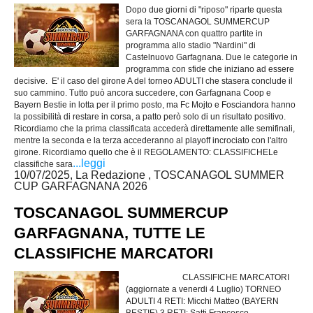
Dopo due giorni di "riposo" riparte questa
sera la TOSCANAGOL SUMMERCUP
GARFAGNANA con quattro partite in
programma allo stadio "Nardini" di
Castelnuovo Garfagnana. Due le categorie in
programma con sfide che iniziano ad essere
decisive. E' il caso del girone A del torneo ADULTI che stasera conclude il
suo cammino. Tutto può ancora succedere, con Garfagnana Coop e
Bayern Bestie in lotta per il primo posto, ma Fc Mojto e Fosciandora hanno
la possibilità di restare in corsa, a patto però solo di un risultato positivo.
Ricordiamo che la prima classificata accederà direttamente alle semifinali,
mentre la seconda e la terza accederanno al playoff incrociato con l'altro
girone. Ricordiamo quello che è il REGOLAMENTO: CLASSIFICHELe
...leggi
classifiche sara
10/07/2025, La Redazione , TOSCANAGOL SUMMER
CUP GARFAGNANA 2026
TOSCANAGOL SUMMERCUP
GARFAGNANA, TUTTE LE
CLASSIFICHE MARCATORI
CLASSIFICHE MARCATORI
(aggiornate a venerdi 4 Luglio) TORNEO
ADULTI 4 RETI: Micchi Matteo (BAYERN
BESTIE) 3 RETI: Satti Francesco