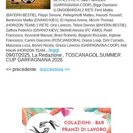
(GARFAGNANA COOP), Biggi Damiano
(LONGOBARDA) 2 RETI: Ferri Mattia
(BAYERN BESTIE), Filippi Simone, Pellegrinotti Matteo, Haoudi Youssef,
Bertoncini Mattia (DIVANO KIEV), El Hadoui Amine, Micchi Thomas
(HORIZON TEAM) 1 RETE: Orsi Lorenzo, Telloli Dennis (BAYERN BESTIE),
Zaffora Federico (DIVANO KIEV), Stelletti Alessio (FC IAMO), Pedri
Francesco, Innocenti Manuel, Bravi Roberto, Biagioni Riccardo, Inglese
Francesco, Canini Giacomo (FOSCIANDORA), Grassi Luigi, Dini Corrado,
Maiorana Luca, Bonini Nicola, Grassi Lorenzo (GARFAGNANA COOP), Aldi
...leggi
Nikolli (HORIZON TEAM
09/07/2025, La Redazione , TOSCANAGOL SUMMER
CUP GARFAGNANA 2026
<< precedente
successiva >>