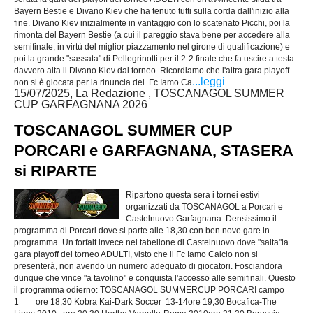
Bayern Bestie e Divano Kiev che ha tenuto tutti sulla corda dall'inizio alla
fine. Divano Kiev inizialmente in vantaggio con lo scatenato Picchi, poi la
rimonta del Bayern Bestie (a cui il pareggio stava bene per accedere alla
semifinale, in virtù del miglior piazzamento nel girone di qualificazione) e
poi la grande "sassata" di Pellegrinotti per il 2-2 finale che fa uscire a testa
davvero alta il Divano Kiev dal torneo. Ricordiamo che l'altra gara playoff
...leggi
non si è giocata per la rinuncia del Fc Iamo Ca
15/07/2025, La Redazione , TOSCANAGOL SUMMER
CUP GARFAGNANA 2026
TOSCANAGOL SUMMER CUP
PORCARI e GARFAGNANA, STASERA
si RIPARTE
Ripartono questa sera i tornei estivi
organizzati da TOSCANAGOL a Porcari e
Castelnuovo Garfagnana. Densissimo il
programma di Porcari dove si parte alle 18,30 con ben nove gare in
programma. Un forfait invece nel tabellone di Castelnuovo dove "salta"la
gara playoff del torneo ADULTI, visto che il Fc Iamo Calcio non si
presenterà, non avendo un numero adeguato di giocatori. Fosciandora
dunque che vince "a tavolino" e conquista l'accesso alle semifinali. Questo
il programma odierno: TOSCANAGOL SUMMERCUP PORCARI campo
1 ore 18,30 Kobra Kai-Dark Soccer 13-14ore 19,30 Bocafica-The