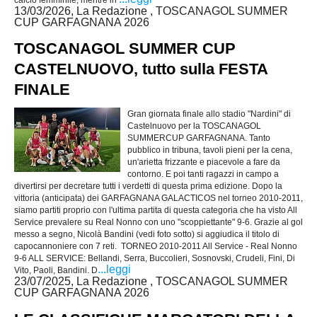
calcio femminile, mentre in
13/03/2026, La Redazione , TOSCANAGOL SUMMER
CUP GARFAGNANA 2026
TOSCANAGOL SUMMER CUP
CASTELNUOVO, tutto sulla FESTA
FINALE
Gran giornata finale allo stadio "Nardini" di
Castelnuovo per la TOSCANAGOL
SUMMERCUP GARFAGNANA. Tanto
pubblico in tribuna, tavoli pieni per la cena,
un'arietta frizzante e piacevole a fare da
contorno. E poi tanti ragazzi in campo a
divertirsi per decretare tutti i verdetti di questa prima edizione. Dopo la
vittoria (anticipata) dei GARFAGNANA GALACTICOS nel torneo 2010-2011,
siamo partiti proprio con l'ultima partita di questa categoria che ha visto All
Service prevalere su Real Nonno con uno "scoppiettante" 9-6. Grazie al gol
messo a segno, Nicolà Bandini (vedi foto sotto) si aggiudica il titolo di
capocannoniere con 7 reti. TORNEO 2010-2011 All Service - Real Nonno
9-6 ALL SERVICE: Bellandi, Serra, Buccolieri, Sosnovski, Crudeli, Fini, Di
...leggi
Vito, Paoli, Bandini. D
23/07/2025, La Redazione , TOSCANAGOL SUMMER
CUP GARFAGNANA 2026