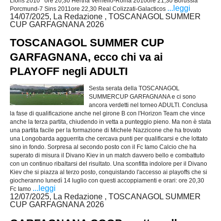
Lions 2010 ore 20,30 Hertha Vernello-Roma 2010ore 21,30 Borussia
...leggi
Porcmund-7 Sins 2011ore 22,30 Real Colizzati-Galacticos
14/07/2025, La Redazione , TOSCANAGOL SUMMER
CUP GARFAGNANA 2026
TOSCANAGOL SUMMER CUP
GARFAGNANA, ecco chi va ai
PLAYOFF negli ADULTI
Sesta serata della TOSCANAGOL
SUMMERCUP GARFAGNANA e ci sono
ancora verdetti nel torneo ADULTI. Conclusa
la fase di qualificazione anche nel girone B con l'Horizon Team che vince
anche la terza partita, chiudendo in vetta a punteggio pieno. Ma non è stata
una partita facile per la formazione di Michele Nazzicone che ha trovato
una Longobarda agguerrita che cercava punti per qualificarsi e che lottato
sino in fondo. Sorpresa al secondo posto con il Fc Iamo Calcio che ha
superato di misura il Divano Kiev in un match davvero bello e combattuto
con un continuo ribaltarsi del risultato. Una sconfitta indolore per il Divano
Kiev che si piazza al terzo posto, conquistando l'accesso ai playoffs che si
giocheranno lunedì 14 luglio con questi accoppiamenti e orari: ore 20,30
...leggi
Fc Iamo
12/07/2025, La Redazione , TOSCANAGOL SUMMER
CUP GARFAGNANA 2026