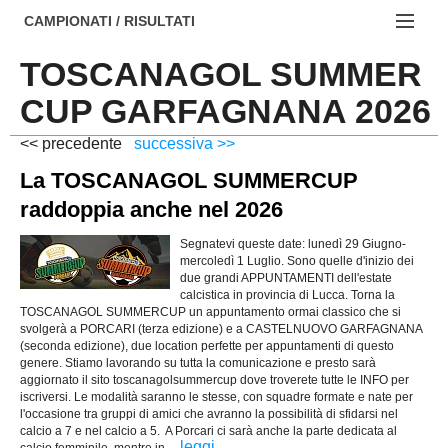
AREZZO
NOTIZIE:
CAMPIONATI / RISULTATI
FIRENZE
Societa' professionistiche
TOSCANAGOL SUMMER
Campionati :
GROSSETO
Le iniziative di TOSCANA GOL
CUP GARFAGNANA 2026
NAZIONALI
LIVORNO
Beach soccer
<< precedente
successiva >>
REGIONALI
La TOSCANAGOL SUMMERCUP
LUCCA
Rappresentative regionali e provinciali
raddoppia anche nel 2026
MASSA CARRARA
FIGC Toscana
Segnatevi queste date: lunedì 29 Giugno-
PISA
Calcio femminile
mercoledì 1 Luglio. Sono quelle d'inizio dei
due grandi APPUNTAMENTI dell'estate
calcistica in provincia di Lucca. Torna la
PISTOIA
Calcio a 5
TOSCANAGOL SUMMERCUP un appuntamento ormai classico che si
svolgerà a PORCARI (terza edizione) e a CASTELNUOVO GARFAGNANA
PRATO
Societa' piu'
(seconda edizione), due location perfette per appuntamenti di questo
genere. Stiamo lavorando su tutta la comunicazione e presto sarà
aggiornato il sito toscanagolsummercup dove troverete tutte le INFO per
SIENA
Amatori AICS Lucca
iscriversi. Le modalità saranno le stesse, con squadre formate e nate per
l'occasione tra gruppi di amici che avranno la possibilità di sfidarsi nel
Carica la tua Rosa
calcio a 7 e nel calcio a 5. A Porcari ci sarà anche la parte dedicata al
...leggi