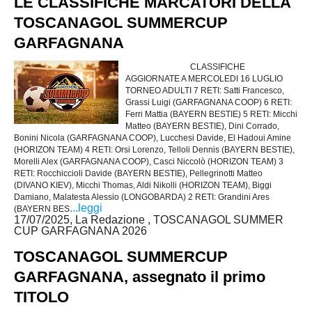
LE CLASSIFICHE MARCATORI DELLA
TOSCANAGOL SUMMERCUP
GARFAGNANA
CLASSIFICHE
AGGIORNATE A MERCOLEDI 16 LUGLIO
TORNEO ADULTI 7 RETI: Satti Francesco,
Grassi Luigi (GARFAGNANA COOP) 6 RETI:
Ferri Mattia (BAYERN BESTIE) 5 RETI: Micchi
Matteo (BAYERN BESTIE), Dini Corrado,
Bonini Nicola (GARFAGNANA COOP), Lucchesi Davide, El Hadoui Amine
(HORIZON TEAM) 4 RETI: Orsi Lorenzo, Telloli Dennis (BAYERN BESTIE),
Morelli Alex (GARFAGNANA COOP), Casci Niccolò (HORIZON TEAM) 3
RETI: Rocchiccioli Davide (BAYERN BESTIE), Pellegrinotti Matteo
(DIVANO KIEV), Micchi Thomas, Aldi Nikolli (HORIZON TEAM), Biggi
Damiano, Malatesta Alessio (LONGOBARDA) 2 RETI: Grandini Ares
...leggi
(BAYERN BES
17/07/2025, La Redazione , TOSCANAGOL SUMMER
CUP GARFAGNANA 2026
TOSCANAGOL SUMMERCUP
GARFAGNANA, assegnato il primo
TITOLO