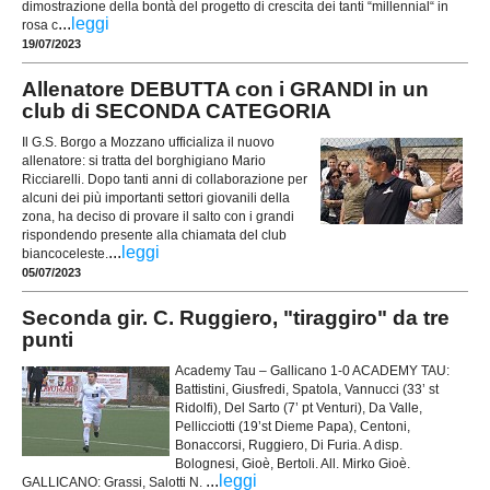
dimostrazione della bontà del progetto di crescita dei tanti “millennial“ in
...
leggi
rosa c
19/07/2023
Allenatore DEBUTTA con i GRANDI in un
club di SECONDA CATEGORIA
Il G.S. Borgo a Mozzano ufficializa il nuovo
allenatore: si tratta del borghigiano Mario
Ricciarelli. Dopo tanti anni di collaborazione per
alcuni dei più importanti settori giovanili della
zona, ha deciso di provare il salto con i grandi
rispondendo presente alla chiamata del club
...
leggi
biancoceleste.
05/07/2023
Seconda gir. C. Ruggiero, "tiraggiro" da tre
punti
Academy Tau – Gallicano 1-0 ACADEMY TAU:
Battistini, Giusfredi, Spatola, Vannucci (33’ st
Ridolfi), Del Sarto (7’ pt Venturi), Da Valle,
Pellicciotti (19’st Dieme Papa), Centoni,
Bonaccorsi, Ruggiero, Di Furia. A disp.
Bolognesi, Gioè, Bertoli. All. Mirko Gioè.
...
leggi
GALLICANO: Grassi, Salotti N.