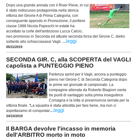
Dopo una grande annata con il River Pieve, in cui
è stato indiscusso protagonista nella storica
vittoria del Girone A di Prima Categoria, con
conseguente approdo in Promozione, il portiere
classe 1988 Nicola Papeschi in estate ha
accettato la corte dell'ambizioso Lucca Calcio,
neo promosso in Seconda ed attuale seconda forza del Girone C, dietro
...
leggi
soltanto allo schiacciasassi Vagli.
05/11/2019
SECONDA GIR. C, alla SCOPERTA del VAGLI
capolista a PUNTEGGIO PIENO
Partenza sprint per il Vagli, ancora a punteggio
pieno nel Girone C di Seconda Categoria dopo
le prime sei giornate di campionato. La
compagine allenata da Roberto Biagioni vanta
tre punti di vantaggio sulla prima inseguitrice
Corsagna e la lotta si preannuncia serrata per la
vittoria finale. "La squadra è stata allestita per fare bene, ma non ci
...
leggi
aspettavamo di conquistar
24/10/2019
Il BARGA devolve l'incasso in memoria
dell'ARBITRO morto in moto