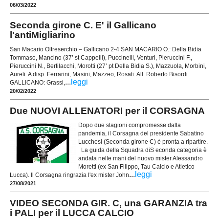
06/03/2022
Seconda girone C. E' il Gallicano
l'antiMigliarino
San Macario Oltreserchio – Gallicano 2-4 SAN MACARIO O.: Della Bidia
Tommaso, Mancino (37’ st Cappelli), Puccinelli, Venturi, Pieruccini F.,
Pieruccini N., Bertilacchi, Morotti (27’ pt Della Bidia S.), Mazzuola, Morbini,
Aureli. A disp. Ferrarini, Masini, Mazzeo, Rosati. All. Roberto Bisordi.
...
leggi
GALLICANO: Grassi,
20/02/2022
Due NUOVI ALLENATORI per il CORSAGNA
Dopo due stagioni compromesse dalla
pandemia, il Corsagna del presidente Sabatino
Lucchesi (Seconda girone C) è pronta a ripartire.
La guida della Squadra diS econda categoria è
andata nelle mani del nuovo mister Alessandro
Moretti (ex San Filippo, Tau Calcio e Atletico
...
leggi
Lucca). Il Corsagna ringrazia l'ex mister John
27/08/2021
VIDEO SECONDA GIR. C, una GARANZIA tra
i PALI per il LUCCA CALCIO