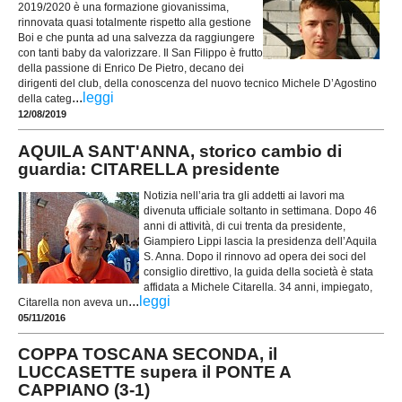
2019/2020 è una formazione giovanissima,
rinnovata quasi totalmente rispetto alla gestione
Boi e che punta ad una salvezza da raggiungere
con tanti baby da valorizzare. Il San Filippo è frutto
della passione di Enrico De Pietro, decano dei
dirigenti del club, della conoscenza del nuovo tecnico Michele D’Agostino
...
leggi
della categ
12/08/2019
AQUILA SANT'ANNA, storico cambio di
guardia: CITARELLA presidente
Notizia nell’aria tra gli addetti ai lavori ma
divenuta ufficiale soltanto in settimana. Dopo 46
anni di attività, di cui trenta da presidente,
Giampiero Lippi lascia la presidenza dell’Aquila
S. Anna. Dopo il rinnovo ad opera dei soci del
consiglio direttivo, la guida della società è stata
affidata a Michele Citarella. 34 anni, impiegato,
...
leggi
Citarella non aveva un
05/11/2016
COPPA TOSCANA SECONDA, il
LUCCASETTE supera il PONTE A
CAPPIANO (3-1)