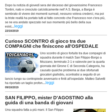
Dopo la notizia di giovedì sera del decesso del giovanissimo Francesco
Tontini, nato e cresciuto calcisticamente nell' A.S. Barga, a Barga è
sembrato di vivere dei momenti surreali, nessuno voleva crederci, ma poi
la triste realtà ha portato tutti al fatto concreto che Francesco non c'era più,
se ne era andato spezzato nel suo momento più bello della sua
...
leggi
esist
22/10/2019
Curioso SCONTRO di gioco tra due
COMPAGNI che finiscono all'OSPEDALE
Uno scontro di gioco fortuito tra due compagni di
squadra durante il match San Filippo-Borgo a
Mozzano, terminato 2-1 e valevole per la quarta
giornata del Girone C di Seconda Categoria, ha
causato qualche problema ai due sfortunati
giocatori gialloblu, scontratisi a seguito di un
lancio lungo su contropiede avversario e finiti all'ospedale. Matteo Salvetti
...
leggi
ha riportato un taglio profon
09/10/2019
SAN FILIPPO, mister D'AGOSTINO alla
guida di una banda di giovani
Una squadra fatta a più mani. Il San Filippo