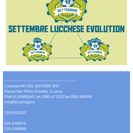
-------------------------------------------------------------
Copyright MA.DEL EDITORE SNC
Piazza San Pietro Somaldi, 3 Lucca
PIVA 01300800461 tel. 0583 471523 fax 0583 494394
info@toscanagol.it
329 5316202
329 2345870
329 2345868