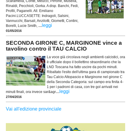
Scaramella, Conte, Meucci, Pirrone, Musella,
Rinaldi, Pecchioli, Gorka. A disp. Banchi, Fedi,
Profili, Paganelli. All. Emiliano
Pacini.LUCCASETTE: Indragoli, Salsini,
Vannucchi, Barsali, Anzilotti, Giometti, Contini,
...
leggi
Borelli, Lucie Smith,
01/05/2016
SECONDA GIRONE C, MARGINONE vince a
tavolino contro il TAU CALCIO
La voce già circolava negli ambienti calcistici, ora
è ufficiale dopo il bollettino straordinario che la
LND Toscana ha fatto uscire da pochi minuti.
Ribaltato l'esito dell'ultima gara di campionato tra
Tau Calcio Altopascio e Marginone nel girone C
della Seconda Categoria: sul campo era finita 4-
1 per i padroni di casa, con tre gol arrivati nei
...
leggi
minuti finali, ora invece sar&agr
27/04/2016
Vai all'edizione provinciale