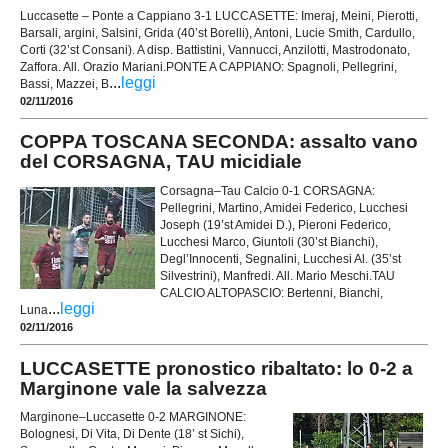
Luccasette – Ponte a Cappiano 3-1 LUCCASETTE: Imeraj, Meini, Pierotti,
Barsali, argini, Salsini, Grida (40’st Borelli), Antoni, Lucie Smith, Cardullo,
Corti (32’st Consani). A disp. Battistini, Vannucci, Anzilotti, Mastrodonato,
Zaffora. All. Orazio Mariani.PONTE A CAPPIANO: Spagnoli, Pellegrini,
...
leggi
Bassi, Mazzei, B
02/11/2016
COPPA TOSCANA SECONDA: assalto vano
del CORSAGNA, TAU micidiale
Corsagna–Tau Calcio 0-1 CORSAGNA:
Pellegrini, Martino, Amidei Federico, Lucchesi
Joseph (19’st Amidei D.), Pieroni Federico,
Lucchesi Marco, Giuntoli (30’st Bianchi),
Degl’Innocenti, Segnalini, Lucchesi Al. (35’st
Silvestrini), Manfredi. All. Mario Meschi.TAU
CALCIO ALTOPASCIO: Bertenni, Bianchi,
...
leggi
Luna
02/11/2016
LUCCASETTE pronostico ribaltato: lo 0-2 a
Marginone vale la salvezza
Marginone–Luccasette 0-2 MARGINONE:
Bolognesi, Di Vita, Di Dente (18’ st Sichi),