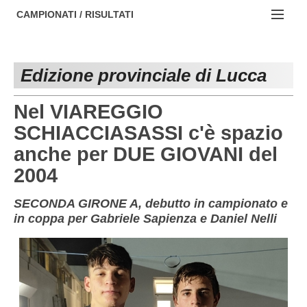
AREZZO
NOTIZIE:
CAMPIONATI / RISULTATI
FIRENZE
Societa' professionistiche
Campionati :
GROSSETO
Le iniziative di TOSCANA GOL
Edizione provinciale di Lucca
NAZIONALI
LIVORNO
Beach soccer
REGIONALI
Nel VIAREGGIO
LUCCA
Rappresentative regionali e provinciali
SCHIACCIASASSI c'è spazio
anche per DUE GIOVANI del
MASSA CARRARA
FIGC Toscana
2004
PISA
Calcio femminile
SECONDA GIRONE A, debutto in campionato e
PISTOIA
Calcio a 5
in coppa per Gabriele Sapienza e Daniel Nelli
PRATO
Societa' piu'
SIENA
Amatori AICS Lucca
Carica la tua Rosa