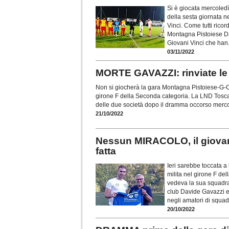
Si è giocata mercoled
della sesta giornata n
Vinci. Come tutti ricor
Montagna Pistoiese Dav
Giovani Vinci che han
03/11/2022
MORTE GAVAZZI: rinviate l
Non si giocherà la gara Montagna Pistoiese-G-C 
girone F della Seconda categoria. La LND Toscana
delle due società dopo il dramma occorso merc
21/10/2022
Nessun MIRACOLO, il giovan
fatta
Ieri sarebbe toccata 
milita nel girone F del
vedeva la sua squadra
club Davide Gavazzi er
negli amatori di squad
20/10/2022