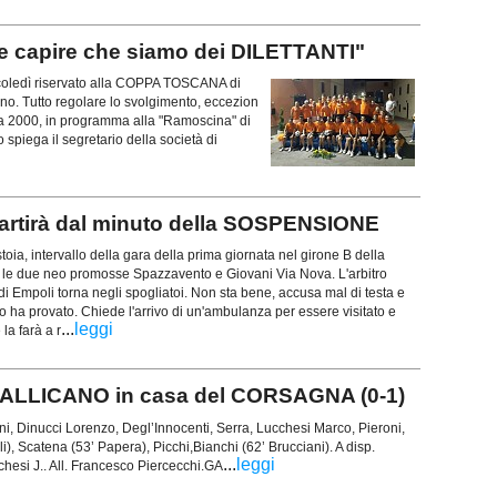
capire che siamo dei DILETTANTI"
oledì riservato alla COPPA TOSCANA di
. Tutto regolare lo svolgimento, eccezion
na 2000, in programma alla "Ramoscina" di
 spiega il segretario della società di
artirà dal minuto della SOSPENSIONE
oia, intervallo della gara della prima giornata nel girone B della
 le due neo promosse Spazzavento e Giovani Via Nova. L'arbitro
di Empoli torna negli spogliatoi. Non sta bene, accusa mal di testa e
lo ha provato. Chiede l'arrivo di un'ambulanza per essere visitato e
...
leggi
la farà a r
 GALLICANO in casa del CORSAGNA (0-1)
 Dinucci Lorenzo, Degl’Innocenti, Serra, Lucchesi Marco, Pieroni,
), Scatena (53’ Papera), Picchi,Bianchi (62’ Brucciani). A disp.
...
leggi
hesi J.. All. Francesco Piercecchi.GA