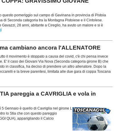
di COPPA: GRAVISSIMO GIOVANE
o questo pomeriggio sul campo di Gavinana in provincia di Pistoia
 di Seconda categoria tra la Montagna Pistoiese e il Cintolese.
e Gavazzi, 28 anni, abitante a Cireglio, ha avuto un malore e si è
i
, ma cambiano ancora l'ALLENATORE
utto il movimento è stoppato a causa del covid, c'è chi pensa invece
re. E' il caso dei Giovani Via Nova (Seconda categoria girone B) che
sto in classifica, ha deciso di prendere un altro allenatore. Dopo la
ccarelli e la breve parentesi, limitata alle due gara di coppa Toscana
A pareggia a CAVRIGLIA e vola in
5 Gennaio è quello di Cavriglia nel girone L
ntro lo Stia che con questo pareggio
EGGI QUA), apparigliando il Calcio