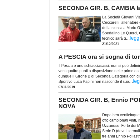
SECONDA GIR. B, CAMBIA l
La Società Giovani Via
Ceccarelli, allenatore
della stessa a Mario G
Spedalino Le Querci, 
...
legg
tecnico sarà g
21/12/2021
A PESCIA ora si sogna di to
Il Pescia è uno schiacciasassi: non si può definir
ventiquattro punti a disposizione nelle prime ot
dunque il Girone B di Seconda Categoria con cin
...
leg
Sportivo Luca Papini non nasconde il suo
07/11/2019
SECONDA GIR. B, Ennio POL
NOVA
Dopo ben venticinque a
otto campionati vinti
Uzzanese, Forte dei M
Serie D (dove i termal
tre anni Ennio Pollastr