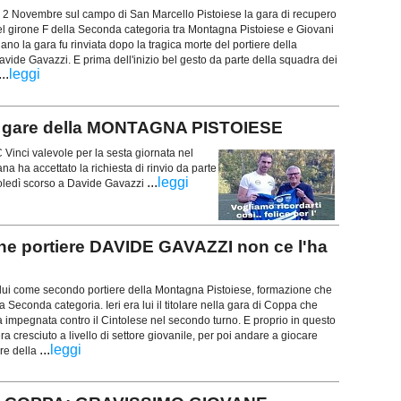
ì 2 Novembre sul campo di San Marcello Pistoiese la gara di recupero
el girone F della Seconda categoria tra Montagna Pistoiese e Giovani
dano la gara fu rinviata dopo la tragica morte del portiere della
ide Gavazzi. E prima dell'inizio bel gesto da parte della squadra dei
...
leggi
e gare della MONTAGNA PISTOIESE
Vinci valevole per la sesta giornata nel
 ha accettato la richiesta di rinvio da parte
...
leggi
oledì scorso a Davide Gavazzi
e portiere DAVIDE GAVAZZI non ce l'ha
a lui come secondo portiere della Montagna Pistoiese, formazione che
la Seconda categoria. Ieri era lui il titolare nella gara di Coppa che
 impegnata contro il Cintolese nel secondo turno. E proprio in questo
a cresciuto a livello di settore giovanile, per poi andare a giocare
...
leggi
re della