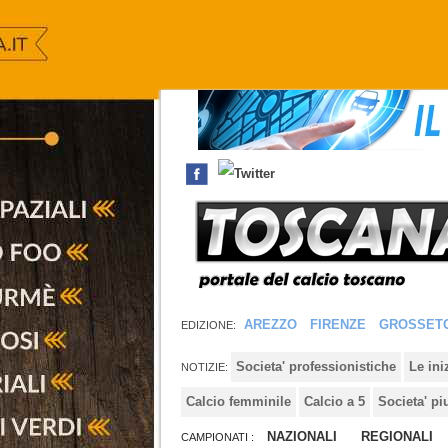
AREZZO
FIRENZE
GROSSET
EDIZIONE:
Societa' professionistiche
Le in
NOTIZIE:
Calcio femminile
Calcio a 5
Societa' pi
NAZIONALI
REGIONALI
CAMPIONATI :