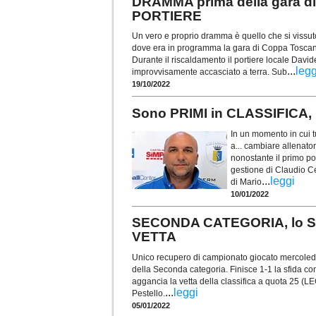
DRAMMA prima della gara 
PORTIERE
Un vero e proprio dramma è quello che si vissut
dove era in programma la gara di Coppa Toscana
Durante il riscaldamento il portiere locale David
...
legg
improvvisamente accasciato a terra. Sub
19/10/2022
Sono PRIMI in CLASSIFICA
In un momento in cui t
a... cambiare allenato
nonostante il primo po
gestione di Claudio Ce
...
leggi
di Mario
10/01/2022
SECONDA CATEGORIA, lo STI
VETTA
Unico recupero di campionato giocato mercoledì 
della Seconda categoria. Finisce 1-1 la sfida co
aggancia la vetta della classifica a quota 25 (L
...
leggi
Pestello.
05/01/2022