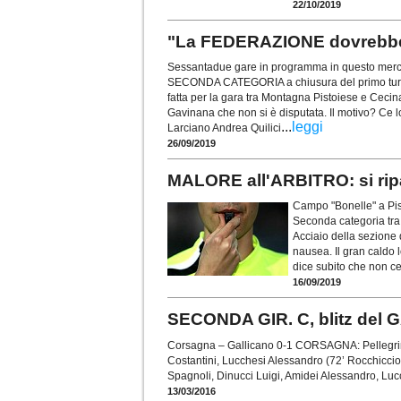
22/10/2019
"La FEDERAZIONE dovrebbe 
Sessantadue gare in programma in questo merc
SECONDA CATEGORIA a chiusura del primo turno
fatta per la gara tra Montagna Pistoiese e Ceci
Gavinana che non si è disputata. Il motivo? Ce lo
...
leggi
Larciano Andrea Quilici
26/09/2019
MALORE all'ARBITRO: si rip
Campo "Bonelle" a Pist
Seconda categoria tra
Acciaio della sezione 
nausea. Il gran caldo 
dice subito che non ce 
16/09/2019
SECONDA GIR. C, blitz del
Corsagna – Gallicano 0-1 CORSAGNA: Pellegrini,
Costantini, Lucchesi Alessandro (72’ Rocchiccioli
Spagnoli, Dinucci Luigi, Amidei Alessandro, Lucc
13/03/2016