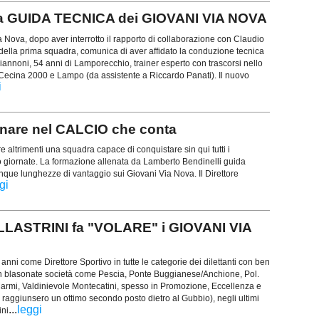
a GUIDA TECNICA dei GIOVANI VIA NOVA
 Nova, dopo aver interrotto il rapporto di collaborazione con Claudio
 della prima squadra, comunica di aver affidato la conduzione tecnica
iannoni, 54 anni di Lamporecchio, trainer esperto con trascorsi nello
Cecina 2000 e Lampo (da assistente a Riccardo Panati). Il nuovo
i
rnare nel CALCIO che conta
e altrimenti una squadra capace di conquistare sin qui tutti i
to giornate. La formazione allenata da Lamberto Bendinelli guida
que lunghezze di vantaggio sui Giovani Via Nova. Il Direttore
gi
LASTRINI fa "VOLARE" i GIOVANI VIA
nni come Direttore Sportivo in tutte le categorie dei dilettanti con ben
, in blasonate società come Pescia, Ponte Buggianese/Anchione, Pol.
armi, Valdinievole Montecatini, spesso in Promozione, Eccellenza e
i raggiunsero un ottimo secondo posto dietro al Gubbio), negli ultimi
...
leggi
ini