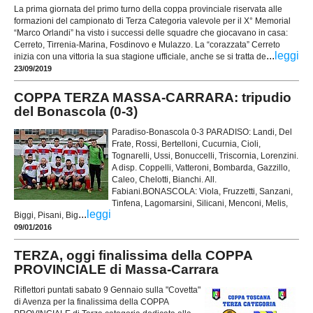
La prima giornata del primo turno della coppa provinciale riservata alle
formazioni del campionato di Terza Categoria valevole per il X° Memorial
“Marco Orlandi” ha visto i successi delle squadre che giocavano in casa:
Cerreto, Tirrenia-Marina, Fosdinovo e Mulazzo. La “corazzata” Cerreto
...
leggi
inizia con una vittoria la sua stagione ufficiale, anche se si tratta de
23/09/2019
COPPA TERZA MASSA-CARRARA: tripudio
del Bonascola (0-3)
Paradiso-Bonascola 0-3 PARADISO: Landi, Del
Frate, Rossi, Bertelloni, Cucurnia, Cioli,
Tognarelli, Ussi, Bonuccelli, Triscornia, Lorenzini.
A disp. Coppelli, Vatteroni, Bombarda, Gazzillo,
Caleo, Chelotti, Bianchi. All.
Fabiani.BONASCOLA: Viola, Fruzzetti, Sanzani,
Tinfena, Lagomarsini, Silicani, Menconi, Melis,
...
leggi
Biggi, Pisani, Big
09/01/2016
TERZA, oggi finalissima della COPPA
PROVINCIALE di Massa-Carrara
Riflettori puntati sabato 9 Gennaio sulla "Covetta"
di Avenza per la finalissima della COPPA