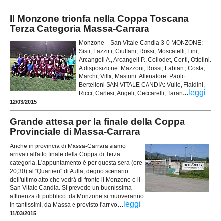
Il Monzone trionfa nella Coppa Toscana
Terza Categoria Massa-Carrara
Monzone – San Vitale Candia 3-0 MONZONE:
Sisti, Lazzini, Ciuffani, Rossi, Moscatelli, Fini,
Arcangeli A., Arcangeli P., Collodet, Conti, Ottolini.
A disposizione: Mazzoni, Rossi, Fabiani, Costa,
Marchi, Villa, Mastrini. Allenatore: Paolo
Bertelloni SAN VITALE CANDIA: Vullo, Fialdini,
...
leggi
Ricci, Carlesi, Angeli, Ceccarelli, Taran
12/03/2015
Grande attesa per la finale della Coppa
Provinciale di Massa-Carrara
Anche in provincia di Massa-Carrara siamo
arrivati all'atto finale della Coppa di Terza
categoria. L'appuntamento è per questa sera (ore
20,30) al "Quartieri" di Aulla, degno scenario
dell'ultimo atto che vedrà di fronte il Monzone e il
San Vitale Candia. Si prevede un buonissima
affluenza di pubblico: da Monzone si muoveranno
...
leggi
in tantissimi, da Massa è previsto l'arrivo
11/03/2015