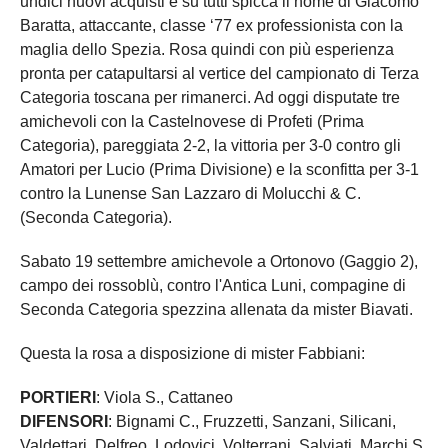
undici nuovi acquisti e su tutti spicca il nome di Giacomo
Baratta, attaccante, classe ‘77 ex professionista con la
maglia dello Spezia. Rosa quindi con più esperienza
pronta per catapultarsi al vertice del campionato di Terza
Categoria toscana per rimanerci. Ad oggi disputate tre
amichevoli con la Castelnovese di Profeti (Prima
Categoria), pareggiata 2-2, la vittoria per 3-0 contro gli
Amatori per Lucio (Prima Divisione) e la sconfitta per 3-1
contro la Lunense San Lazzaro di Molucchi & C.
(Seconda Categoria).
Sabato 19 settembre amichevole a Ortonovo (Gaggio 2),
campo dei rossoblù, contro l'Antica Luni, compagine di
Seconda Categoria spezzina allenata da mister Biavati.
Questa la rosa a disposizione di mister Fabbiani:
PORTIERI
: Viola S., Cattaneo
DIFENSORI
: Bignami C., Fruzzetti, Sanzani, Silicani,
Valdettari, Delfreo, Lodovici, Volterrani, Salviati, Marchi S.