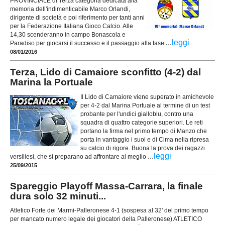
PROVINCIALE di Terza categoria dedicata alla
memoria dell'indimenticabile Marco Orlandi,
dirigente di società e poi riferimento per tanti anni
per la Federazione Italiana Gioco Calcio. Alle
14,30 scenderanno in campo Bonascola e
...
leggi
Paradiso per giocarsi il successo e il passaggio alla fase
08/01/2016
Terza, Lido di Camaiore sconfitto (4-2) dal
Marina la Portuale
Il Lido di Camaiore viene superato in amichevole
per 4-2 dal Marina Portuale al termine di un test
probante per l'undici gialloblu, contro una
squadra di quattro categorie superiori. Le reti
portano la firma nel primo tempo di Manzo che
porta in vantaggio i suoi e di Cima nella ripresa
su calcio di rigore. Buona la prova dei ragazzi
...
leggi
versiliesi, che si preparano ad affrontare al meglio
25/09/2015
Spareggio Playoff Massa-Carrara, la finale
dura solo 32 minuti...
Atletico Forte dei Marmi-Palleronese 4-1 (sospesa al 32' del primo tempo
per mancato numero legale dei giocatori della Palleronese) ATLETICO