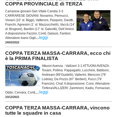
COPPA PROVINCIALE di TERZA
Carrarese giovani-San Vitale Candia 3-3
CARRARESE GIOVANI: Novarino, Pennucci,
Viviani (10’ st. Biggi), Vatteroni, Pasquini, Davitti,
Franchi, Agnesini (1’ st. Mazzucchelli), Vaccà (14’
st. Brugioni), Bardini (17’ st. Galeotti), Dell’Amico.
A disposizione Fazzini, Conti, Galassi, Fantoni.
...
leggi
Allenatore Ivano Gigli
24/02/2022
COPPA TERZA MASSA-CARRARA, ecco chi
è la PRIMA FINALISTA
Attuoni Avenza - Vallizeri 3-1 ATTUONI AVENZA:
Tovani, Pollina. Pappagallo, Lucchesi, Babboni,
Andreani (89’Guidelli), Vallerini, Menconi (79’
Lodola), Da Pozzo (87’ Bertieri), Pucci (79’
Francini), Chaf. A disposizione: Corsi. Allenatore:
TinfenaVALLIZERI: Zanmnoni, Kadiu, Fornaciari,
...
leggi
Oddo, Cervara, Conti,
23/12/2021
COPPA TERZA MASSA-CARRARA, vincono
tutte le squadre in casa