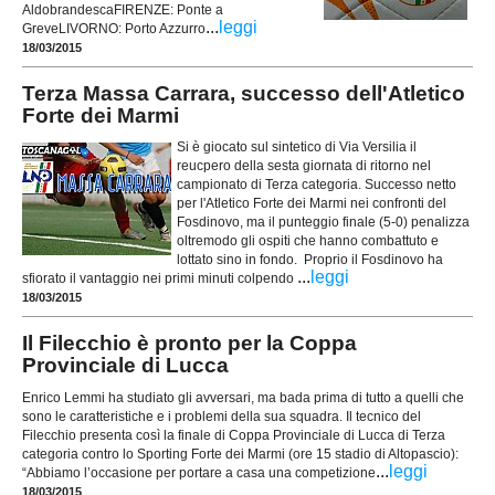
AldobrandescaFIRENZE: Ponte a
...
leggi
GreveLIVORNO: Porto Azzurro
18/03/2015
Terza Massa Carrara, successo dell'Atletico
Forte dei Marmi
Si è giocato sul sintetico di Via Versilia il
reucpero della sesta giornata di ritorno nel
campionato di Terza categoria. Successo netto
per l'Atletico Forte dei Marmi nei confronti del
Fosdinovo, ma il punteggio finale (5-0) penalizza
oltremodo gli ospiti che hanno combattuto e
lottato sino in fondo. Proprio il Fosdinovo ha
...
leggi
sfiorato il vantaggio nei primi minuti colpendo
18/03/2015
Il Filecchio è pronto per la Coppa
Provinciale di Lucca
Enrico Lemmi ha studiato gli avversari, ma bada prima di tutto a quelli che
sono le caratteristiche e i problemi della sua squadra. Il tecnico del
Filecchio presenta così la finale di Coppa Provinciale di Lucca di Terza
categoria contro lo Sporting Forte dei Marmi (ore 15 stadio di Altopascio):
...
leggi
“Abbiamo l’occasione per portare a casa una competizione
18/03/2015