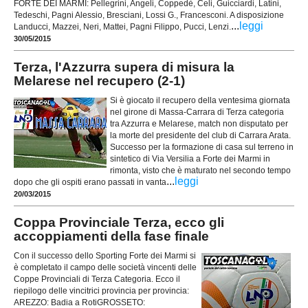
FORTE DEI MARMI: Pellegrini, Angeli, Coppedè, Celi, Guicciardi, Latini,
Tedeschi, Pagni Alessio, Bresciani, Lossi G., Francesconi. A disposizione
...
leggi
Landucci, Mazzei, Neri, Mattei, Pagni Filippo, Pucci, Lenzi.
30/05/2015
Terza, l'Azzurra supera di misura la
Melarese nel recupero (2-1)
Si è giocato il recupero della ventesima giornata
nel girone di Massa-Carrara di Terza categoria
tra Azzurra e Melarese, match non disputato per
la morte del presidente del club di Carrara Arata.
Successo per la formazione di casa sul terreno in
sintetico di Via Versilia a Forte dei Marmi in
rimonta, visto che è maturato nel secondo tempo
...
leggi
dopo che gli ospiti erano passati in vanta
20/03/2015
Coppa Provinciale Terza, ecco gli
accoppiamenti della fase finale
Con il successo dello Sporting Forte dei Marmi si
è completato il campo delle società vincenti delle
Coppe Provinciali di Terza Categoria. Ecco il
riepilogo delle vincitrici provincia per provincia:
AREZZO: Badia a RotiGROSSETO: