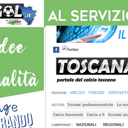
AREZZO
FIRENZE
GROSSET
EDIZIONE:
Societa' professionistiche
Le in
NOTIZIE:
Calcio femminile
Calcio a 5
Societa' pi
NAZIONALI
REGIONALI
CAMPIONATI :