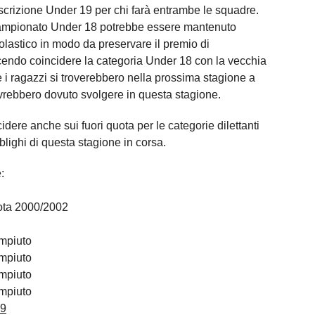
iscrizione Under 19 per chi farà entrambe le squadre.
 campionato Under 18 potrebbe essere mantenuto
colastico in modo da preservare il premio di
cendo coincidere la categoria Under 18 con la vecchia
e i ragazzi si troverebbero nella prossima stagione a
avrebbero dovuto svolgere in questa stagione.
ere anche sui fuori quota per le categorie dilettanti
blighi di questa stagione in corsa.
:
uota 2000/2002
mpiuto
mpiuto
mpiuto
mpiuto
s9