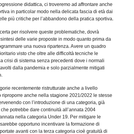
ogressione didattica, ci troveremo ad affrontare anche
tiva in particolar modo nella delicata fascia di età dai
le più critiche per l’abbandono della pratica sportiva.
certa per risolvere queste problematiche, dovrà
sintesi delle varie proposte in modo quanto prima da
programmare una nuova ripartenza. Avere un quadro
oritario visto che oltre alle difficoltà tecniche le
na crisi di sistema senza precedenti dove i normali
ravolti dalla pandemia e solo parzialmente mitigati
o.
gorie recentemente ristrutturate anche a livello
 riproporre anche nella stagione 2021/2022 le stesse
ervenendo con l’introduzione di una categoria, già
8 che potrebbe dare continuità all’annata 2004
nnata nella categoria Under 19. Per mitigare le
tà sarebbe opportuno incentivare la formazione di
ortate avanti con la terza categoria cioè gratuità di