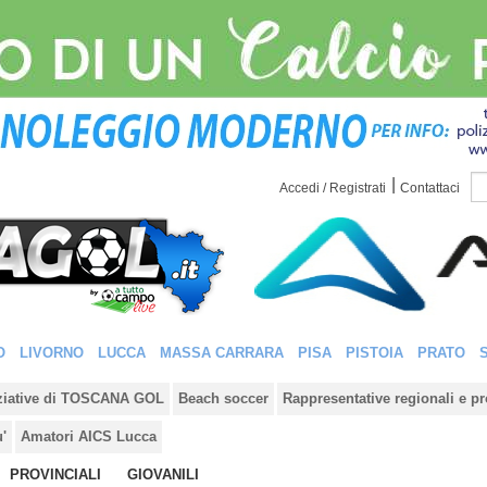
|
Accedi / Registrati
Contattaci
O
LIVORNO
LUCCA
MASSA CARRARA
PISA
PISTOIA
PRATO
iziative di TOSCANA GOL
Beach soccer
Rappresentative regionali e pr
u'
Amatori AICS Lucca
PROVINCIALI
GIOVANILI