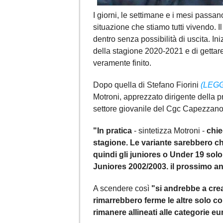
I giorni, le settimane e i mesi passan
situazione che stiamo tutti vivendo. 
dentro senza possibilità di uscita. Ini
della stagione 2020-2021 e di gettar
veramente finito.
Dopo quella di Stefano Fiorini
(LEGG
Motroni, apprezzato dirigente della p
settore giovanile del Cgc Capezzano 
"In pratica
- sintetizza Motroni -
chie
stagione. Le variante sarebbero che
quindi gli juniores o Under 19 sol
Juniores 2002/2003. il prossimo a
A scendere così
"si andrebbe a cre
rimarrebbero ferme le altre solo c
rimanere allineati alle categorie e