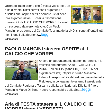
Un'ora di trasmissione che è volata via come... un
alito di vento. Ritmi serrati, tanti argomenti di
discussione, ospiti attenti e sempre lucidi nelle
loro argomentazioni. E così la trasmissione
numero 22 de IL CALCIO CHE VORREI ha avuto
un successo davvero notevole. Con Paolo
Mangini, presidente del Comitato Toscana della LND, si sono affrontati tutti
...
leggi
i temi legati alla ripartenz
23/06/2020
PAOLO MANGINI stasera OSPITE al IL
CALCIO CHE VORREI
Ancora un appuntamento da non perdere con la
trasmissione numero 22 de IL CALCIO CHE
VORREI su NOI TV (canali 10, 510 e 666 del
digitale terrestre). Ospite in studio Massimo
Indragoli, responsabile del settore giovanile della
Pistoiese, in collegamento esterno il presidente
del Comitato Regionale Toscana della Lega Nazionale Dilettanti Paolo
...
leggi
Mangini e Marco Di Bene, nuovo responsabile della Scu
22/06/2020
Aria di FESTA stasera a IL CALCIO CHE
VORREI dopo i VERDETTI