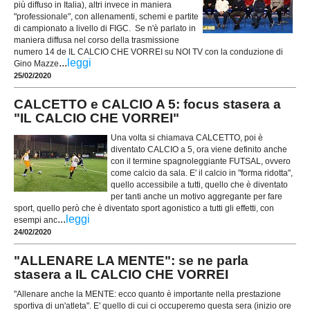
più diffuso in Italia), altri invece in maniera
"professionale", con allenamenti, schemi e partite
di campionato a livello di FIGC. Se n'è parlato in
maniera diffusa nel corso della trasmissione
numero 14 de IL CALCIO CHE VORREI su NOI TV con la conduzione di
...
leggi
Gino Mazze
25/02/2020
CALCETTO e CALCIO A 5: focus stasera a
"IL CALCIO CHE VORREI"
Una volta si chiamava CALCETTO, poi è
diventato CALCIO a 5, ora viene definito anche
con il termine spagnoleggiante FUTSAL, ovvero
come calcio da sala. E' il calcio in "forma ridotta",
quello accessibile a tutti, quello che è diventato
per tanti anche un motivo aggregante per fare
sport, quello però che è diventato sport agonistico a tutti gli effetti, con
...
leggi
esempi anc
24/02/2020
"ALLENARE LA MENTE": se ne parla
stasera a IL CALCIO CHE VORREI
"Allenare anche la MENTE: ecco quanto è importante nella prestazione
sportiva di un'atleta". E' quello di cui ci occuperemo questa sera (inizio ore