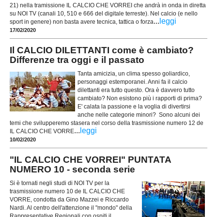
21) nella tramissione IL CALCIO CHE VORREI che andrà in onda in diretta
su NOI TV (canali 10, 510 e 666 del digitale terreste). Nel calcio (e nello
...
leggi
sport in genere) non basta avere tecnica, tattica o forza
17/02/2020
Il CALCIO DILETTANTI come è cambiato?
Differenze tra oggi e il passato
Tanta amicizia, un clima spesso goliardico,
personaggi estemporanei. Anni fa il calcio
dilettanti era tutto questo. Ora è davvero tutto
cambiato? Non esistono più i rapporti di prima?
E' calata la passione e la voglia di divertirsi
anche nelle categorie minori? Sono alcuni dei
temi che svilupperemo stasera nel corso della trasmissione numero 12 de
...
leggi
IL CALCIO CHE VORRE
10/02/2020
"IL CALCIO CHE VORREI" PUNTATA
NUMERO 10 - seconda serie
Si è tornati negli studi di NOI TV per la
trasmissione numero 10 de IL CALCIO CHE
VORRE, condotta da Gino Mazzei e Riccardo
Nardi. Al centro dell'attenzione il "mondo" della
Rappresentative Regionali con ospiti il