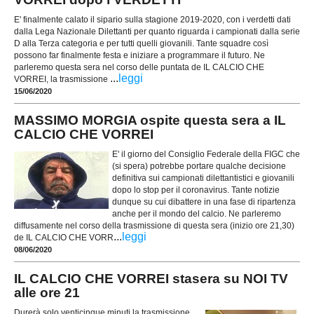
E' finalmente calato il sipario sulla stagione 2019-2020, con i verdetti dati
dalla Lega Nazionale Dilettanti per quanto riguarda i campionati dalla serie
D alla Terza categoria e per tutti quelli giovanili. Tante squadre così
possono far finalmente festa e iniziare a programmare il futuro. Ne
parleremo questa sera nel corso delle puntata de IL CALCIO CHE
...
leggi
VORREI, la trasmissione
15/06/2020
MASSIMO MORGIA ospite questa sera a IL
CALCIO CHE VORREI
E' il giorno del Consiglio Federale della FIGC che
(si spera) potrebbe portare qualche decisione
definitiva sui campionati dilettantistici e giovanili
dopo lo stop per il coronavirus. Tante notizie
dunque su cui dibattere in una fase di ripartenza
anche per il mondo del calcio. Ne parleremo
diffusamente nel corso della trasmissione di questa sera (inizio ore 21,30)
...
leggi
de IL CALCIO CHE VORR
08/06/2020
IL CALCIO CHE VORREI stasera su NOI TV
alle ore 21
Durerà solo venticinque minuti la trasmissione