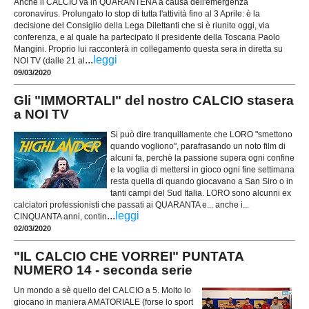
Anche il CALCIO va in QUARANTENA a causa dell'emergenza
coronavirus. Prolungato lo stop di tutta l'attività fino al 3 Aprile: è la
decisione del Consiglio della Lega Dilettanti che si è riunito oggi, via
conferenza, e al quale ha partecipato il presidente della Toscana Paolo
Mangini. Proprio lui racconterà in collegamento questa sera in diretta su
...
leggi
NOI TV (dalle 21 al
09/03/2020
Gli "IMMORTALI" del nostro CALCIO stasera
a NOI TV
Si può dire tranquillamente che LORO "smettono
quando vogliono", parafrasando un noto film di
alcuni fa, perchè la passione supera ogni confine
e la voglia di mettersi in gioco ogni fine settimana
resta quella di quando giocavano a San Siro o in
tanti campi del Sud Italia. LORO sono alcunni ex
calciatori professionisti che passati ai QUARANTA e... anche i...
...
leggi
CINQUANTA anni, contin
02/03/2020
"IL CALCIO CHE VORREI" PUNTATA
NUMERO 14 - seconda serie
Un mondo a sè quello del CALCIO a 5. Molto lo
giocano in maniera AMATORIALE (forse lo sport