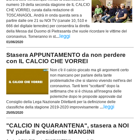
numero 19 della seconda stagione de IL CALCIO
CHE VORREI, curata dalla redazione di
TOSCANAGOL. Andrà in onda questa sera a
partire dalle ore 21 su NOI TV (canale 10, 510 e
666 del digitale terrestre) per consentira la diretta
della Messa dal Duomo di Pietrasanta che vuole ricordare le vittime del
...
leggi
coronavirus. Torneranno in st
01/06/2020
Stasera APPUNTAMENTO da non perdere
con IL CALCIO CHE VORREI
Non c'è il calcio giocato ma gli argomenti certo
non mancano per parlare della tante
problematiche che si stanno vivendo nell'era del
coronavirus. Tanti temi "scottanti" dopo la
settimana che si è chiusa all'insegna delle
polemiche dopo le proposte approvate dal
Consiglio della Lega Nazionale Dilettanti per la definizione delle
...
leggi
classifiche della stagione 2019-2020 improvvisamente
25/05/2020
"CALCIO IN QUARANTENA", stasera a NOI
TV parla il presidente MANGINI