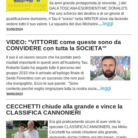
da anni grande protagonista (e vincente...) del
GALA TOSCANA ESORDIENTI MC DONALD'S.
Per uno scherzo del destino e di un girone di
qualificazione durissimo, il Tau è "sceso" nella WINTER dove sta facendo
...
leggi
vedere tutto il suo valore. La squadra del duo Michelini-
31/05/2024
VIDEO: "VITTORIE come queste sono da
CONVIDERE con tutta la SOCIETA"'
Il suo è un lavoro oscuro che ha portato però
risultati importanti in questi anni all'Academy Tau.
Roberto Gallo ha seguito tutto il percorso del
gruppo 2010 che è arrivato all'epilogo finale di
Sesto Fiorentino con un successo che non può
che inorgoglirlo. Ecco le sue parole: "Sono
...
leggi
contento perchè voglio ringraziare tutta la nostra socie
30/05/2023
CECCHETTI chiude alla grande e vince la
CLASSIFICA CANNONIERI
Era già praticamente sicuro di aver vinto la
speciale CLASSIFICA CANNONIERI, ma Mirko
Cecchetti ha voluto chiudere alla grande,
segnando anche l'ultimo gol del torneo, quello