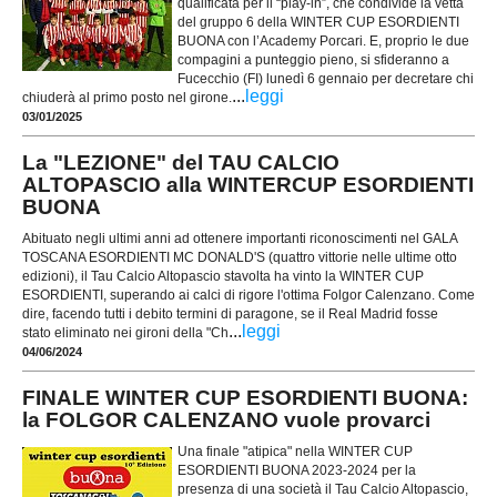
qualificata per il “play-in”, che condivide la vetta
del gruppo 6 della WINTER CUP ESORDIENTI
BUONA con l’Academy Porcari. E, proprio le due
compagini a punteggio pieno, si sfideranno a
Fucecchio (FI) lunedì 6 gennaio per decretare chi
...
leggi
chiuderà al primo posto nel girone.
03/01/2025
La "LEZIONE" del TAU CALCIO
ALTOPASCIO alla WINTERCUP ESORDIENTI
BUONA
Abituato negli ultimi anni ad ottenere importanti riconoscimenti nel GALA
TOSCANA ESORDIENTI MC DONALD'S (quattro vittorie nelle ultime otto
edizioni), il Tau Calcio Altopascio stavolta ha vinto la WINTER CUP
ESORDIENTI, superando ai calci di rigore l'ottima Folgor Calenzano. Come
dire, facendo tutti i debito termini di paragone, se il Real Madrid fosse
...
leggi
stato eliminato nei gironi della "Ch
04/06/2024
FINALE WINTER CUP ESORDIENTI BUONA:
la FOLGOR CALENZANO vuole provarci
Una finale "atipica" nella WINTER CUP
ESORDIENTI BUONA 2023-2024 per la
presenza di una società il Tau Calcio Altopascio,