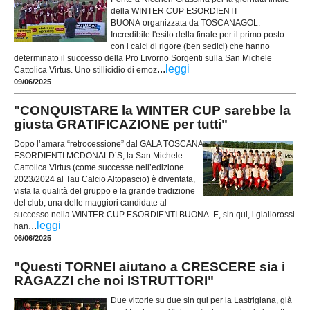
della WINTER CUP ESORDIENTI
BUONA organizzata da TOSCANAGOL.
Incredibile l'esito della finale per il primo posto
con i calci di rigore (ben sedici) che hanno
determinato il successo della Pro Livorno Sorgenti sulla San Michele
...
leggi
Cattolica Virtus. Uno stillicidio di emoz
09/06/2025
"CONQUISTARE la WINTER CUP sarebbe la
giusta GRATIFICAZIONE per tutti"
Dopo l’amara “retrocessione” dal GALA TOSCANA
ESORDIENTI MCDONALD’S, la San Michele
Cattolica Virtus (come successe nell’edizione
2023/2024 al Tau Calcio Altopascio) è diventata,
vista la qualità del gruppo e la grande tradizione
del club, una delle maggiori candidate al
successo nella WINTER CUP ESORDIENTI BUONA. E, sin qui, i giallorossi
...
leggi
han
06/06/2025
"Questi TORNEI aiutano a CRESCERE sia i
RAGAZZI che noi ISTRUTTORI"
Due vittorie su due sin qui per la Lastrigiana, già