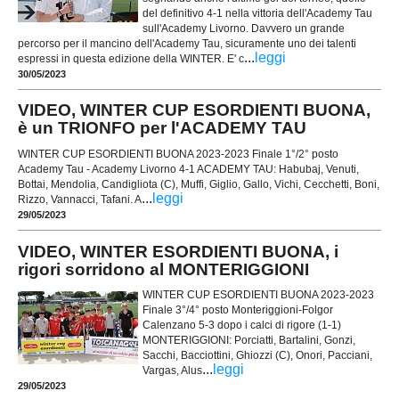
del definitivo 4-1 nella vittoria dell'Academy Tau
sull'Academy Livorno. Davvero un grande
percorso per il mancino dell'Academy Tau, sicuramente uno dei talenti
...
leggi
espressi in questa edizione della WINTER. E' c
30/05/2023
VIDEO, WINTER CUP ESORDIENTI BUONA,
è un TRIONFO per l'ACADEMY TAU
WINTER CUP ESORDIENTI BUONA 2023-2023 Finale 1°/2° posto
Academy Tau - Academy Livorno 4-1 ACADEMY TAU: Habubaj, Venuti,
Bottai, Mendolia, Candigliota (C), Muffi, Giglio, Gallo, Vichi, Cecchetti, Boni,
...
leggi
Rizzo, Vannacci, Tafani. A
29/05/2023
VIDEO, WINTER ESORDIENTI BUONA, i
rigori sorridono al MONTERIGGIONI
WINTER CUP ESORDIENTI BUONA 2023-2023
Finale 3°/4° posto Monteriggioni-Folgor
Calenzano 5-3 dopo i calci di rigore (1-1)
MONTERIGGIONI: Porciatti, Bartalini, Gonzi,
Sacchi, Bacciottini, Ghiozzi (C), Onori, Pacciani,
...
leggi
Vargas, Alus
29/05/2023