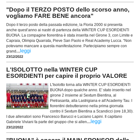
"Dopo il TERZO POSTO dello scorso anno,
vogliamo FARE BENE ancora"
Dopo il terzo posto della passata edizione, la Floria 2000 si presenta
anche quest’anno ai nastri di partenza della WINTER CUP ESORDIENTI
BUONA. La compagine fiorentina è stata inserita nel Girone 3, con Limite e
Capraia, Olimpia Quarrata, Pieve San Paolo e Real Academy Lucca. “Non
potevamo mancare a questa manifestazione. Partecipiamo sempre con
...
leggi
grand
23/12/2022
L'ISOLOTTO nella WINTER CUP
ESORDIENTI per capire il proprio VALORE
L'Isolotto torna alla WINTER CUP ESORDIENTI
BUONA dopo qualche anno. E' stato inserito nel
girone 2 insieme al Sextum Bientina, al
Pietrasanta, alla Lastrigiana e all'Academy Tau. I
fiorentini debutteranno nella prima giornata
contro il Sextum Bientina a Scandicci (ore 18,30).
I due allenatori sono Francesco Barucci e Luciano Lapini. Il capitano
...
leggi
Gabriele Viviani fa parte del gruppo che si allen
23/12/2022