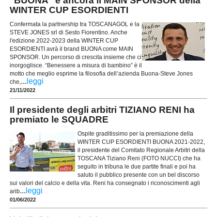
"BUONA" è ancora il MAIN SPONSOR della
WINTER CUP ESORDIENTI
Confermata la partnership tra TOSCANAGOL e la
STEVE JONES srl di Sesto Fiorentino. Anche
l'edizione 2022-2023 della WINTER CUP
ESORDIENTI avrà il brand BUONA come MAIN
SPONSOR. Un percorso di crescita insieme che ci
inorgoglisce. “Benessere a misura di bambino” è il
motto che meglio esprime la filosofia dell’azienda Buona-Steve Jones
...
leggi
che,
21/11/2022
Il presidente degli arbitri TIZIANO RENI ha
premiato le SQUADRE
Ospite graditissimo per la premiazione della
WINTER CUP ESORDIENTI BUONA 2021-2022,
il presidente del Comitato Regionale Arbitri della
TOSCANA Tiziano Reni (FOTO NUCCI) che ha
seguito in tribuna le due partite finali e poi ha
saluto il pubblico presente con un bel discorso
sui valori del calcio e della vita. Reni ha consegnato i riconoscimenti agli
...
leggi
arib
01/06/2022