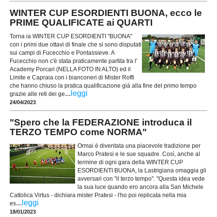
WINTER CUP ESORDIENTI BUONA, ecco le
PRIME QUALIFICATE ai QUARTI
Torna ia WINTER CUP ESORDIENTI "BUONA"
con i primi due ottavi di finale che si sono disputati
sui campi di Fucecchio e Pontassieve. A
Fucecchio non c'è stata praticamente partita tra l'
Academy Porcari (NELLA FOTO IN ALTO) ed il
Limite e Capraia con i bianconeri di Mister Roffi
che hanno chiuso la pratica qualificazione già alla fine del primo tempo
...
leggi
grazie alle reti dei ge
24/04/2023
"Spero che la FEDERAZIONE introduca il
TERZO TEMPO come NORMA"
Ormai è diventata una piacevole tradizione per
Marco Pratesi e le sue squadre. Così, anche al
termine di ogni gara della WINTER CUP
ESORDIENTI BUONA, la Lastrigiana omaggia gli
avversari con "il terzo tempo". "Questa idea vede
la sua luce quando ero ancora alla San Michele
Cattolica Virtus - dichiara mister Pratesi - l'ho poi replicata nella mia
...
leggi
es
18/01/2023