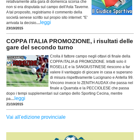
relativamente alla gara di domenica scorsa che
non si era disputata sul campo dell'Asta Taverne.
A tal proposito, registriamo il commento della
società senese scritto sul propio sito internet: "E'
...
leggi
arrivata la decisio
23/10/2015
COPPA ITALIA PROMOZIONE, i risultati delle
gare del secondo turno
Crolla il fattore campo negli ottavi di finale della
COPPA ITALIA di PROMOZIONE. Infatti solo il
ROSELLE e la SANGIUSTINESE riescono a far
valere il vantaggio di giocare in casa e superano
di misura rispettivamente Lucignano e Antella 99.
Vincono invece lo ZENITH AUDAX che passa nel
finale a Quarrata e la PECCIOLESE che passa
dopo i tempi supplementari sul campo dello Sporting Cecina, mentre
...
leggi
pa
21/10/2015
Vai all'edizione provinciale