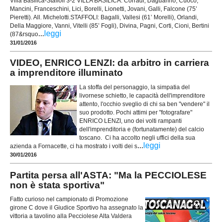
Villa Basilica-Staffoli 3-2 VILLA BASILICA: Corradi, Daguanno, Cuoco,
Mancini, Franceschini, Lici, Borelli, Lionetti, Jovani, Galli, Falcone (75’
Pieretti). All. Michelotti.STAFFOLI: Bagalli, Vallesi (61’ Morelli), Orlandi,
Della Maggiore, Vanni, Vitelli (85’ Fogli), Divina, Pagni, Corti, Cioni, Bertini
...
leggi
(87&rsquo
31/01/2016
VIDEO, ENRICO LENZI: da arbitro in carriera
a imprenditore illuminato
La stoffa del personaggio, la simpatia del
livornese schietto, le capacità dell'imprenditore
attento, l'occhio sveglio di chi sa ben "vendere" il
suo prodotto. Pochi attimi per "fotografare"
ENRICO LENZI, uno dei volti rampanti
dell'imprenditoria e (fortunatamente) del calcio
toscano. Ci ha accolto negli uffici della sua
...
leggi
azienda a Fornacette, ci ha mostrato i volti dei s
30/01/2016
Partita persa all'ASTA: "Ma la PECCIOLESE
non è stata sportiva"
Fatto curioso nel campionato di Promozione
girone C dove il Giudice Sportivo ha assegnato la
vittoria a tavolino alla Pecciolese Alta Valdera