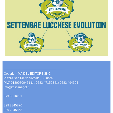
-------------------------------------------------------------
Copyright MA.DEL EDITORE SNC
Piazza San Pietro Somaldi, 3 Lucca
PIVA 01300800461 tel. 0583 471523 fax 0583 494394
info@toscanagol.it
329 5316202
329 2345870
329 2345868