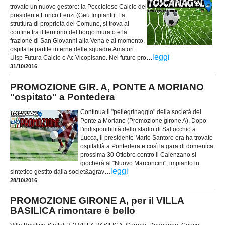
trovato un nuovo gestore: la Pecciolese Calcio del
presidente Enrico Lenzi (Geu Impianti). La
struttura di proprietà del Comune, si trova al
confine tra il territorio del borgo murato e la
frazione di San Giovanni alla Vena e al momento,
ospita le partite interne delle squadre Amatori
...
leggi
Uisp Futura Calcio e Ac Vicopisano. Nel futuro pro
31/10/2016
PROMOZIONE GIR. A, PONTE A MORIANO
"ospitato" a Pontedera
Continua il "pellegrinaggio" della società del
Ponte a Moriano (Promozione girone A). Dopo
l'indisponibilità dello stadio di Saltocchio a
Lucca, il presidente Mario Santoro ora ha trovato
ospitalità a Pontedera e così la gara di domenica
prossima 30 Ottobre contro il Calenzano si
giocherà al "Nuovo Marconcini", impianto in
...
leggi
sintetico gestito dalla societ&agrav
28/10/2016
PROMOZIONE GIRONE A, per il VILLA
BASILICA rimontare è bello