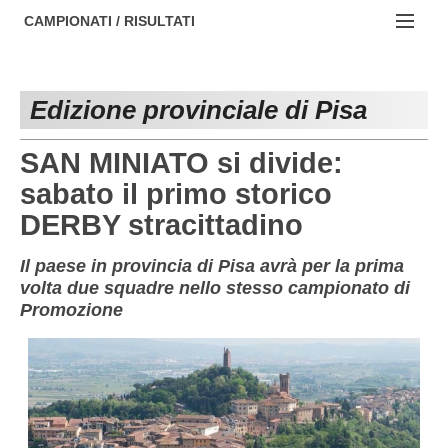
AREZZO
NOTIZIE:
CAMPIONATI / RISULTATI
FIRENZE
Societa' professionistiche
Campionati :
GROSSETO
Le iniziative di TOSCANA GOL
Edizione provinciale di Pisa
NAZIONALI
LIVORNO
Beach soccer
REGIONALI
SAN MINIATO si divide:
LUCCA
Rappresentative regionali e provinciali
sabato il primo storico
DERBY stracittadino
MASSA CARRARA
FIGC Toscana
PISA
Calcio femminile
Il paese in provincia di Pisa avrà per la prima
volta due squadre nello stesso campionato di
PISTOIA
Calcio a 5
Promozione
PRATO
Societa' piu'
SIENA
Amatori AICS Lucca
Carica la tua Rosa