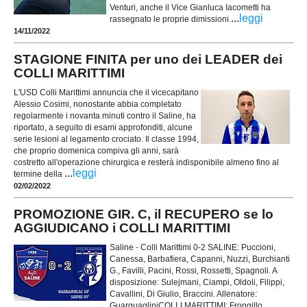
Venturi, anche il Vice Gianluca Iacometti ha
...
leggi
rassegnato le proprie dimissioni.
14/11/2022
STAGIONE FINITA per uno dei LEADER dei
COLLI MARITTIMI
L'USD Colli Marittimi annuncia che il vicecapitano
Alessio Cosimi, nonostante abbia completato
regolarmente i novanta minuti contro il Saline, ha
riportato, a seguito di esami approfonditi, alcune
serie lesioni al legamento crociato. Il classe 1994,
che proprio domenica compiva gli anni, sarà
costretto all'operazione chirurgica e resterà indisponibile almeno fino al
...
leggi
termine della
02/02/2022
PROMOZIONE GIR. C, il RECUPERO se lo
AGGIUDICANO i COLLI MARITTIMI
Saline - Colli Marittimi 0-2 SALINE: Puccioni,
Canessa, Barbafiera, Capanni, Nuzzi, Burchianti
G., Favilli, Pacini, Rossi, Rossetti, Spagnoli. A
disposizione: Sulejmani, Ciampi, Oldoli, Filippi,
Cavallini, Di Giulio, Braccini. Allenatore:
GuarguagliniCOLLI MARITTIMI: Frongillo,