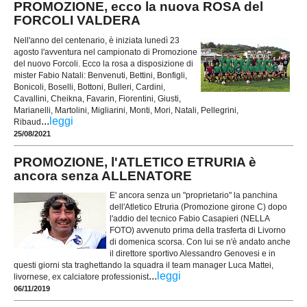
PROMOZIONE, ecco la nuova ROSA del
FORCOLI VALDERA
Nell'anno del centenario, è iniziata lunedì 23
agosto l'avventura nel campionato di Promozione
del nuovo Forcoli. Ecco la rosa a disposizione di
mister Fabio Natali: Benvenuti, Bettini, Bonfigli,
Bonicoli, Boselli, Bottoni, Bulleri, Cardini,
Cavallini, Cheikna, Favarin, Fiorentini, Giusti,
Marianelli, Martolini, Migliarini, Monti, Mori, Natali, Pellegrini,
...
leggi
Ribaud
25/08/2021
PROMOZIONE, l'ATLETICO ETRURIA è
ancora senza ALLENATORE
E' ancora senza un "proprietario" la panchina
dell'Atletico Etruria (Promozione girone C) dopo
l'addio del tecnico Fabio Casapieri (NELLA
FOTO) avvenuto prima della trasferta di Livorno
di domenica scorsa. Con lui se n'è andato anche
il direttore sportivo Alessandro Genovesi e in
questi giorni sta traghettando la squadra il team manager Luca Mattei,
...
leggi
livornese, ex calciatore professionist
06/11/2019