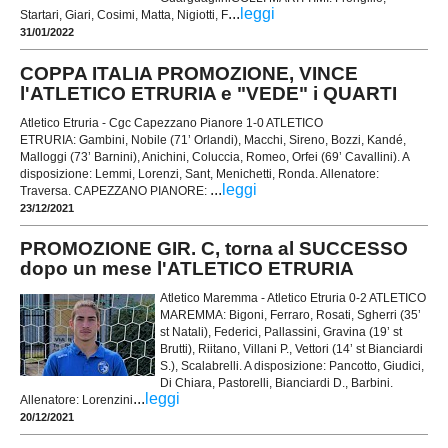
...
leggi
Startari, Giari, Cosimi, Matta, Nigiotti, F
31/01/2022
COPPA ITALIA PROMOZIONE, VINCE
l'ATLETICO ETRURIA e "VEDE" i QUARTI
Atletico Etruria - Cgc Capezzano Pianore 1-0 ATLETICO
ETRURIA: Gambini, Nobile (71’ Orlandi), Macchi, Sireno, Bozzi, Kandé,
Malloggi (73’ Barnini), Anichini, Coluccia, Romeo, Orfei (69’ Cavallini). A
disposizione: Lemmi, Lorenzi, Sant, Menichetti, Ronda. Allenatore:
...
leggi
Traversa. CAPEZZANO PIANORE:
23/12/2021
PROMOZIONE GIR. C, torna al SUCCESSO
dopo un mese l'ATLETICO ETRURIA
Atletico Maremma - Atletico Etruria 0-2 ATLETICO
MAREMMA: Bigoni, Ferraro, Rosati, Sgherri (35’
st Natali), Federici, Pallassini, Gravina (19’ st
Brutti), Riitano, Villani P., Vettori (14’ st Bianciardi
S.), Scalabrelli. A disposizione: Pancotto, Giudici,
Di Chiara, Pastorelli, Bianciardi D., Barbini.
...
leggi
Allenatore: Lorenzini
20/12/2021