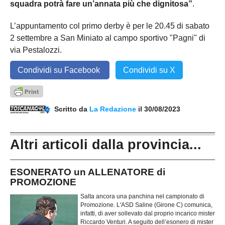
squadra potrà fare un’annata più che dignitosa”
.
L’appuntamento col primo derby è per le 20.45 di sabato
2 settembre a San Miniato al campo sportivo "Pagni" di
via Pestalozzi.
Condividi su Facebook
Condividi su X
Scritto da
La Redazione
il 30/08/2023
Altri articoli dalla provincia...
ESONERATO un ALLENATORE di
PROMOZIONE
Salta ancora una panchina nel campionato di
Promozione. L'ASD Saline (Girone C) comunica,
infatti, di aver sollevato dal proprio incarico mister
Riccardo Venturi. A seguito dell’esonero di mister