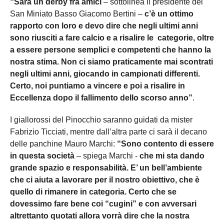
“Sarà un derby fra amici
– sottolinea il presidente del
San Miniato Basso Giacomo Bertini –
c’è un ottimo
rapporto con loro e devo dire che negli ultimi anni
sono riusciti a fare calcio e a risalire le categorie, oltre
a essere persone semplici e competenti che hanno la
nostra stima. Non ci siamo praticamente mai scontrati
negli ultimi anni, giocando in campionati differenti.
Certo, noi puntiamo a vincere e poi a risalire in
Eccellenza dopo il fallimento dello scorso anno”
.
I giallorossi del Pinocchio saranno guidati da mister
Fabrizio Ticciati, mentre dall’altra parte ci sarà il decano
delle panchine Mauro Marchi:
“Sono contento di essere
in questa società
– spiega Marchi -
che mi sta dando
grande spazio e responsabilità. E’ un bell’ambiente
che ci aiuta a lavorare per il nostro obiettivo, che è
quello di rimanere in categoria. Certo che se
dovessimo fare bene coi “cugini” e con avversari
altrettanto quotati allora vorrà dire che la nostra