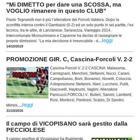
"Mi DIMETTO per dare una SCOSSA, ma
VOGLIO rimanere in questo CLUB"
Paolo Tognarelli non è più l’allenatore del Forcoli Valdera. Dopo la
sconfitta interna contro il Gambassi (0-2) ed un solo punto in sei partite, l’ex
tecnico, tra le altre, di Larcianese, Seravezza, Viareggio 2014,
Intercomunale Monsummano e Capanne ha deciso di rassegnare le
...
leggi
proprie dimissioni. “La mia decisione è irrevocabile - d
14/10/2019
PROMOZIONE GIR. C, Cascina-Forcoli V. 2-2
Cascina-Forcoli V. 2-2 CASCINA: Malasoma,
Carmignani, Menchini, Stefanini, Nucci, Carani,
Campobasso, Boni, Bonamici, Novelli, Coluccia.
A disposizione Stefanini, Nieri, Lucchesi, Puliti,
Giacovelli, Haytoumi, Vaglini. Allenatore
Panicucci.FORCOLI V.: Bulleri, Salvini, Lamberti,
Rosi, Montorzi, Pardossi, Scalzo, Di Sandro,
...
leggi
Mimini,
31/10/2016
Il campo di VICOPISANO sarà gestito dalla
PECCIOLESE
Il campo sportivo di Vicopisano ha finalmente