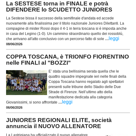
La SESTESE torna in FINALE e potrà
DIFENDERE lo SCUDETTO JUNIORES
La Sestese bissa il successo della semifinale d'andata ed accede
nuovamente alla finalissima per il titolo nazionale Juniores Dilettanti. La
compagine di mister Rossi dopo il 4-1 in terra toscana si è imposta anche
in casa del Legino (1-0). Un cammino straordinario quello dei rossoblù,
...
leggi
che arrivano all'atto conclusivo con un percorso fatto di sole
08/06/2026
COPPA TOSCANA, è TRIONFO FIORENTINO
nelle FINALI al "BOZZI"
E’ stata una bellissima serata quella che le
quattro squadre impegnate ieri nelle finali della
Coppa Toscana hanno regalato agli spettatori
presenti sulle tribune dello Stadio delle Due
Strade di Firenze. Nell’ultimo atto della
manifestazione dedicata alla categoria
...
leggi
Giovanissimi, si sono affrontate
06/06/2026
JUNIORES REGIONALI ELITE, società
annuncia il NUOVO ALLENATORE
La Lastrigiana ha ufficializzato il nuovo allenatore