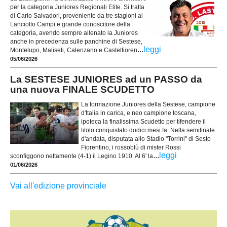
per la categoria Juniores Regionali Elite. Si tratta
di Carlo Salvadori, proveniente da tre stagioni al
Lanciotto Campi e grande conoscitore della
categoria, avendo sempre allenato la Juniores
anche in precedenza sulle panchine di Sestese,
...
leggi
Montelupo, Maliseti, Calenzano e Castelfioren
05/06/2026
La SESTESE JUNIORES ad un PASSO da
una nuova FINALE SCUDETTO
La formazione Juniores della Sestese, campione
d'Italia in carica, e neo campione toscana,
ipoteca la finalissima Scudetto per tifendere il
titolo conquistato dodici mesi fa. Nella semifinale
d'andata, disputata allo Stadio "Torrini" di Sesto
Fiorentino, i rossoblù di mister Rossi
...
leggi
sconfiggono nettamente (4-1) il Legino 1910. Al 6' la
01/06/2026
Vai all'edizione provinciale