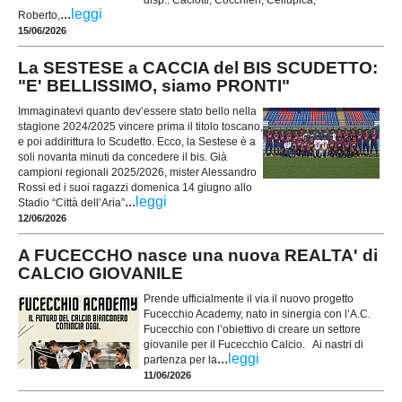
...
leggi
Roberto,
15/06/2026
La SESTESE a CACCIA del BIS SCUDETTO:
"E' BELLISSIMO, siamo PRONTI"
Immaginatevi quanto dev’essere stato bello nella
stagione 2024/2025 vincere prima il titolo toscano,
e poi addirittura lo Scudetto. Ecco, la Sestese è a
soli novanta minuti da concedere il bis. Già
campioni regionali 2025/2026, mister Alessandro
Rossi ed i suoi ragazzi domenica 14 giugno allo
...
leggi
Stadio “Città dell’Aria”
12/06/2026
A FUCECCHO nasce una nuova REALTA' di
CALCIO GIOVANILE
Prende ufficialmente il via il nuovo progetto
Fucecchio Academy, nato in sinergia con l’A.C.
Fucecchio con l’obiettivo di creare un settore
giovanile per il Fucecchio Calcio. Ai nastri di
...
leggi
partenza per la
11/06/2026