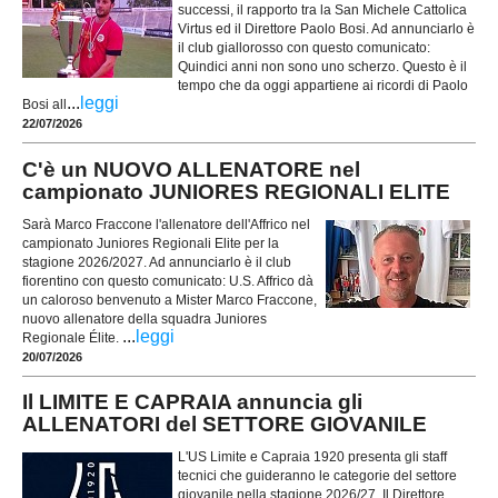
successi, il rapporto tra la San Michele Cattolica
Virtus ed il Direttore Paolo Bosi. Ad annunciarlo è
il club giallorosso con questo comunicato:
Quindici anni non sono uno scherzo. Questo è il
tempo che da oggi appartiene ai ricordi di Paolo
...
leggi
Bosi all
22/07/2026
C'è un NUOVO ALLENATORE nel
campionato JUNIORES REGIONALI ELITE
Sarà Marco Fraccone l'allenatore dell'Affrico nel
campionato Juniores Regionali Elite per la
stagione 2026/2027. Ad annunciarlo è il club
fiorentino con questo comunicato: U.S. Affrico dà
un caloroso benvenuto a Mister Marco Fraccone,
nuovo allenatore della squadra Juniores
...
leggi
Regionale Élite.
20/07/2026
Il LIMITE E CAPRAIA annuncia gli
ALLENATORI del SETTORE GIOVANILE
L'US Limite e Capraia 1920 presenta gli staff
tecnici che guideranno le categorie del settore
giovanile nella stagione 2026/27. Il Direttore