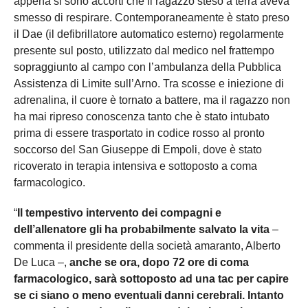
appena si sono accorti che il ragazzo steso a terra aveva
smesso di respirare. Contemporaneamente è stato preso
il Dae (il defibrillatore automatico esterno) regolarmente
presente sul posto, utilizzato dal medico nel frattempo
sopraggiunto al campo con l’ambulanza della Pubblica
Assistenza di Limite sull’Arno. Tra scosse e iniezione di
adrenalina, il cuore è tornato a battere, ma il ragazzo non
ha mai ripreso conoscenza tanto che è stato intubato
prima di essere trasportato in codice rosso al pronto
soccorso del San Giuseppe di Empoli, dove è stato
ricoverato in terapia intensiva e sottoposto a coma
farmacologico.
“
Il tempestivo intervento dei compagni e
dell’allenatore gli ha probabilmente salvato la vita
–
commenta il presidente della società amaranto, Alberto
De Luca –,
anche se ora, dopo 72 ore di coma
farmacologico, sarà sottoposto ad una tac per capire
se ci siano o meno eventuali danni cerebrali. Intanto