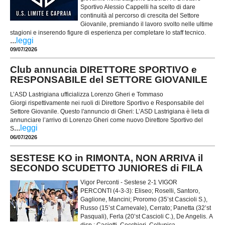
Sportivo Alessio Cappelli ha scelto di dare
continuità al percorso di crescita del Settore
Giovanile, premiando il lavoro svolto nelle ultime
stagioni e inserendo figure di esperienza per completare lo staff tecnico.
...
leggi
09/07/2026
Club annuncia DIRETTORE SPORTIVO e
RESPONSABILE del SETTORE GIOVANILE
L’ASD Lastrigiana ufficializza Lorenzo Gheri e Tommaso
Giorgi rispettivamente nei ruoli di Direttore Sportivo e Responsabile del
Settore Giovanile. Questo l'annuncio di Gheri: L’ASD Lastrigiana è lieta di
annunciare l’arrivo di Lorenzo Gheri come nuovo Direttore Sportivo del
...
leggi
S
06/07/2026
SESTESE KO in RIMONTA, NON ARRIVA il
SECONDO SCUDETTO JUNIORES di FILA
Vigor Perconti - Sestese 2-1 VIGOR
PERCONTI (4-3-3): Eliseo; Roselli, Santoro,
Gaglione, Mancini; Proromo (35’st Cascioli S.),
Russo (15’st Carnevale), Cerrato; Panetta (32’st
Pasquali), Ferla (20’st Cascioli C.), De Angelis. A
disp.: Caciotti, Cocchieri, Cellupica,