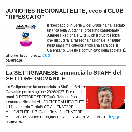
JUNIORES REGIONALI ELITE, ecco il CLUB
"RIPESCATO"
Il ripescaggio in Serie D del Grassina ha lasciato
una "casella vuota" nel prossimo campionato
Juniores Regionale Elite. Con il club rossoblù
che disputerà la rassegna nazionale, a "salire"
nella massima categoria toscana sarà così il
Calenzano. Questo il comunicato della società: È
...
leggi
ufficiale, la Juniores
07/08/2026
La SETTIGNANESE annuncia lo STAFF del
SETTORE GIOVANILE
La Settignanese ha annunciato lo Staff del Settore
Giovanile per la stagione 2026/2027. Ecco tutti i
nomi: DIRETTORE SPORTIVO: Roberto Paoli -
Leonardo Niccolini ALLENATORE ALLIEVI ELITE
U17: Leonardo TorriniVICE ALLENATORE
ALLIEVI ELITE U17: Gianni Tozzi ALLENATORE
...
leggi
ALLIEVI U16: Matteo ErrunghiVICE ALLENATORE ALLIEVI U1
06/08/2026