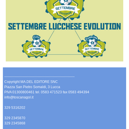
-------------------------------------------------------------
Copyright MA.DEL EDITORE SNC
Piazza San Pietro Somaldi, 3 Lucca
PIVA 01300800461 tel. 0583 471523 fax 0583 494394
info@toscanagol.it
329 5316202
329 2345870
329 2345868