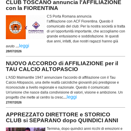
CLUB TOSCANO annuncia l'AFFILIAZIONE
con la FIORENTINA
CS Porta Romana annuncia
l’affiliazione con ACF Fiorentina. Questo il
comunicato del club: Per la nostra società si tratta
di un’opportunità importante, che accogliamo con
grande entusiasmo e soddisfazione. In questi
due anni, infatti, due nostri ragazzi hanno già
...
leggi
avuto
28/07/2026
NUOVO ACCORDO di AFFILIAZIONE per il
TAU CALCIO ALTOPASCIO
L'ASD Malmantile 1947 annunciare l'accordo di affiliazione con il Tau
Calcio Altopascio, una delle realtà calcistiche giovanili più prestigiose e
riconosciute a livello regionale e nazionale. Questo il comunicato:
Un'unione che nasce dalla condivisione di valori, visione e ambizione. Un
...
leggi
progetto che mette al centro la cresc
27/07/2026
APPREZZATO DIRETTORE e STORICO
CLUB si SEPARANO dopo QUINDICI ANNI
Termina, dopo quindici anni ricchi di emozioni e