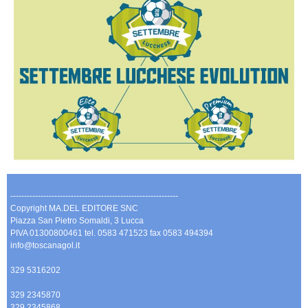
-------------------------------------------------------------
Copyright MA.DEL EDITORE SNC
Piazza San Pietro Somaldi, 3 Lucca
PIVA 01300800461 tel. 0583 471523 fax 0583 494394
info@toscanagol.it
329 5316202
329 2345870
329 2345868