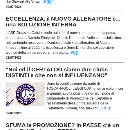
...
leggi
del Giovani Via Nova
09/07/2026
ECCELLENZA, il NUOVO ALLENATORE è...
una SOLUZIONE INTERNA
L'ASD Grassina Calcio rende noto che il nuovo allenatore della prima
squadra sarà Daniele Pierguidi. Questo l'annuncio: Volto conosciutissimo
nell'ambiente rossoverde, Daniele è stato vice allenatore di Matteo
Innocenti fino al 2021 fra Eccellenza e Serie D, nonché collaboratore
...
leggi
tecnico della prima squadra nella scor
02/07/2026
"Noi ed il CERTALDO siamo due clubs
DISTINTI e che non si INFLUENZANO"
Dopo la pubblicazione da parte di
TOSCANAGOL (LEGGI QUA) di un articolo in cui
si annunciava la possibile non iscrizione al
campionato di Promozione del Certaldo e
l'allestimento della prima squadra della
...
leggi
Certaldese Giovani, che sar&agr
02/07/2026
SFUMA la PROMOZIONE? In PAESE c'è un