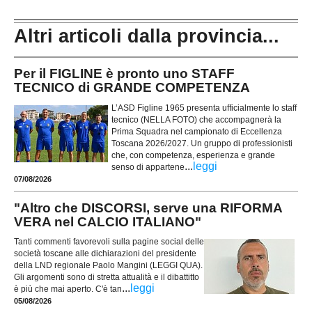
Altri articoli dalla provincia...
Per il FIGLINE è pronto uno STAFF
TECNICO di GRANDE COMPETENZA
L’ASD Figline 1965 presenta ufficialmente lo staff
tecnico (NELLA FOTO) che accompagnerà la
Prima Squadra nel campionato di Eccellenza
Toscana 2026/2027. Un gruppo di professionisti
che, con competenza, esperienza e grande
...
leggi
senso di appartene
07/08/2026
"Altro che DISCORSI, serve una RIFORMA
VERA nel CALCIO ITALIANO"
Tanti commenti favorevoli sulla pagine social delle
società toscane alle dichiarazioni del presidente
della LND regionale Paolo Mangini (LEGGI QUA).
Gli argomenti sono di stretta attualità e il dibattitto
...
leggi
è più che mai aperto. C'è tan
05/08/2026