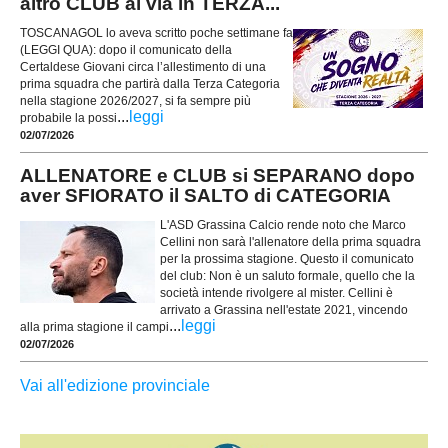
altro CLUB al via in TERZA...
TOSCANAGOL lo aveva scritto poche settimane fa
(LEGGI QUA): dopo il comunicato della
Certaldese Giovani circa l’allestimento di una
prima squadra che partirà dalla Terza Categoria
nella stagione 2026/2027, si fa sempre più
...
leggi
probabile la possi
02/07/2026
ALLENATORE e CLUB si SEPARANO dopo
aver SFIORATO il SALTO di CATEGORIA
L'ASD Grassina Calcio rende noto che Marco
Cellini non sarà l'allenatore della prima squadra
per la prossima stagione. Questo il comunicato
del club: Non è un saluto formale, quello che la
società intende rivolgere al mister. Cellini è
arrivato a Grassina nell'estate 2021, vincendo
...
leggi
alla prima stagione il campi
02/07/2026
Vai all'edizione provinciale