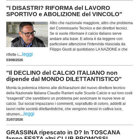
"I DISASTRI? RIFORMA del LAVORO
SPORTIVO e ABOLIZIONE del VINCOLO"
Altro che nazionale maggiore, altro che problema
del Commissario Tecnico e dei direttori tecnici.
Se si vuole riformare il calcio italiano serve
andare alla base. E allora è da leggere con
particolare attenzione l'intervista rilasciata da
Filippo Giusti al quotidiano LA NAZIONE e che
...
leggi
riflette i
03/08/2026
"Il DECLINO del CALCIO ITALIANO non
dipende dal MONDO DILETTANTISTICO"
Monta la polemica intorno alle dichiarazioni del nuovo direttore tecnico
della Nazionale Italiana Claudio Ranieri sulle Scuole Calcio e sui loro costi
"esagerati" che sarebbero un problema per avvicinare le nuove leve al
calcio. Sui social impazzano i commenti, soprattutto di coloro, addetti ai
lavori nelle società dilettantistiche, che vengono messi in cattiva luce,
...
leggi
strumen
31/07/2026
GRASSINA ripescato in D? In TOSCANA
fanno FESTA altri CLUB PROMOSSI