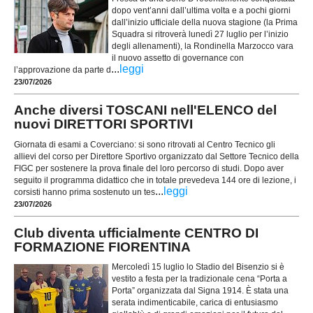
dopo vent’anni dall’ultima volta e a pochi giorni
dall’inizio ufficiale della nuova stagione (la Prima
Squadra si ritroverà lunedì 27 luglio per l’inizio
degli allenamenti), la Rondinella Marzocco vara
il nuovo assetto di governance con
...
leggi
l’approvazione da parte d
23/07/2026
Anche diversi TOSCANI nell'ELENCO del
nuovi DIRETTORI SPORTIVI
Giornata di esami a Coverciano: si sono ritrovati al Centro Tecnico gli
allievi del corso per Direttore Sportivo organizzato dal Settore Tecnico della
FIGC per sostenere la prova finale del loro percorso di studi. Dopo aver
seguito il programma didattico che in totale prevedeva 144 ore di lezione, i
...
leggi
corsisti hanno prima sostenuto un tes
23/07/2026
Club diventa ufficialmente CENTRO DI
FORMAZIONE FIORENTINA
Mercoledì 15 luglio lo Stadio del Bisenzio si è
vestito a festa per la tradizionale cena “Porta a
Porta” organizzata dal Signa 1914. È stata una
serata indimenticabile, carica di entusiasmo