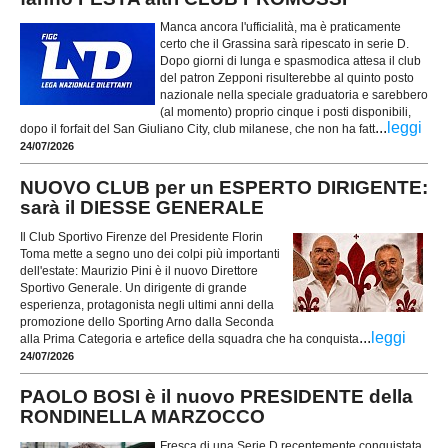
Manca ancora l'ufficialità, ma è praticamente
certo che il Grassina sarà ripescato in serie D.
Dopo giorni di lunga e spasmodica attesa il club
del patron Zepponi risulterebbe al quinto posto
nazionale nella speciale graduatoria e sarebbero
(al momento) proprio cinque i posti disponibili,
...
leggi
dopo il forfait del San Giuliano City, club milanese, che non ha fatt
24/07/2026
NUOVO CLUB per un ESPERTO DIRIGENTE:
sarà il DIESSE GENERALE
Il Club Sportivo Firenze del Presidente Florin
Toma mette a segno uno dei colpi più importanti
dell'estate: Maurizio Pini è il nuovo Direttore
Sportivo Generale. Un dirigente di grande
esperienza, protagonista negli ultimi anni della
promozione dello Sporting Arno dalla Seconda
...
leggi
alla Prima Categoria e artefice della squadra che ha conquista
24/07/2026
PAOLO BOSI è il nuovo PRESIDENTE della
RONDINELLA MARZOCCO
Fresca di una Serie D recentemente conquistata