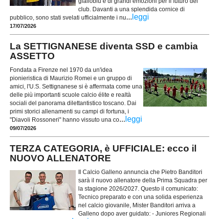
gialloblù e di grandi emozioni per il futuro del
club. Davanti a una splendida cornice di
...
leggi
pubblico, sono stati svelati ufficialmente i nu
17/07/2026
La SETTIGNANESE diventa SSD e cambia
ASSETTO
Fondata a Firenze nel 1970 da un'idea
pionieristica di Maurizio Romei e un gruppo di
amici, l'U.S. Settignanese si è affermata come una
delle più importanti scuole calcio élite e realtà
sociali del panorama dilettantistico toscano. Dai
primi storici allenamenti su campi di fortuna, i
...
leggi
"Diavoli Rossoneri" hanno vissuto una co
09/07/2026
TERZA CATEGORIA, è UFFICIALE: ecco il
NUOVO ALLENATORE
Il Calcio Galleno annuncia che Pietro Banditori
sarà il nuovo allenatore della Prima Squadra per
la stagione 2026/2027. Questo il comunicato:
Tecnico preparato e con una solida esperienza
nel calcio giovanile, Mister Banditori arriva a
Galleno dopo aver guidato: - Juniores Regionali