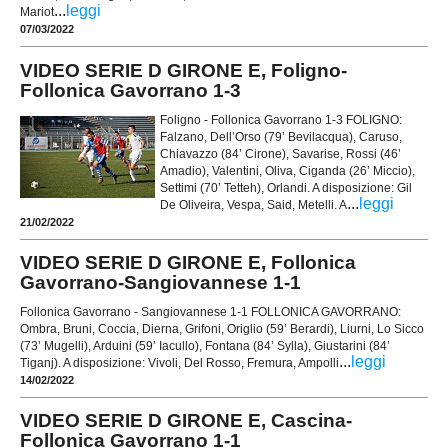
...
leggi
Mariot
07/03/2022
VIDEO SERIE D GIRONE E, Foligno-
Follonica Gavorrano 1-3
Foligno - Follonica Gavorrano 1-3 FOLIGNO:
Falzano, Dell’Orso (79’ Bevilacqua), Caruso,
Chiavazzo (84’ Cirone), Savarise, Rossi (46’
Amadio), Valentini, Oliva, Ciganda (26’ Miccio),
Settimi (70’ Tetteh), Orlandi. A disposizione: Gil
...
leggi
De Oliveira, Vespa, Said, Metelli. A
21/02/2022
VIDEO SERIE D GIRONE E, Follonica
Gavorrano-Sangiovannese 1-1
Follonica Gavorrano - Sangiovannese 1-1 FOLLONICA GAVORRANO:
Ombra, Bruni, Coccia, Dierna, Grifoni, Origlio (59’ Berardi), Liurni, Lo Sicco
(73’ Mugelli), Arduini (59’ Iacullo), Fontana (84’ Sylla), Giustarini (84’
...
leggi
Tiganj). A disposizione: Vivoli, Del Rosso, Fremura, Ampolli
14/02/2022
VIDEO SERIE D GIRONE E, Cascina-
Follonica Gavorrano 1-1