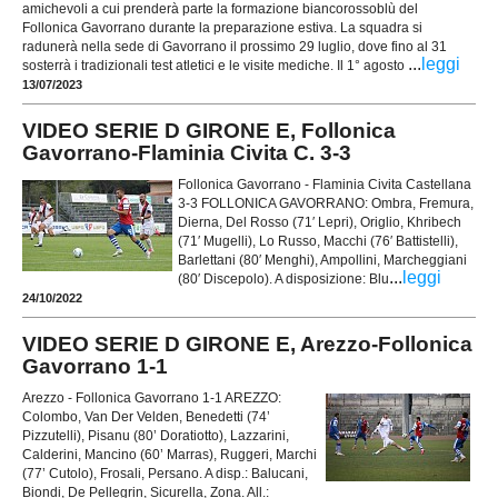
amichevoli a cui prenderà parte la formazione biancorossoblù del
Follonica Gavorrano durante la preparazione estiva. La squadra si
radunerà nella sede di Gavorrano il prossimo 29 luglio, dove fino al 31
...
leggi
sosterrà i tradizionali test atletici e le visite mediche. Il 1° agosto
13/07/2023
VIDEO SERIE D GIRONE E, Follonica
Gavorrano-Flaminia Civita C. 3-3
Follonica Gavorrano - Flaminia Civita Castellana
3-3 FOLLONICA GAVORRANO: Ombra, Fremura,
Dierna, Del Rosso (71′ Lepri), Origlio, Khribech
(71′ Mugelli), Lo Russo, Macchi (76′ Battistelli),
Barlettani (80′ Menghi), Ampollini, Marcheggiani
...
leggi
(80′ Discepolo). A disposizione: Blu
24/10/2022
VIDEO SERIE D GIRONE E, Arezzo-Follonica
Gavorrano 1-1
Arezzo - Follonica Gavorrano 1-1 AREZZO:
Colombo, Van Der Velden, Benedetti (74’
Pizzutelli), Pisanu (80’ Doratiotto), Lazzarini,
Calderini, Mancino (60’ Marras), Ruggeri, Marchi
(77’ Cutolo), Frosali, Persano. A disp.: Balucani,
Biondi, De Pellegrin, Sicurella, Zona. All.: