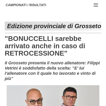
AREZZO
NOTIZIE:
CAMPIONATI / RISULTATI
FIRENZE
Societa' professionistiche
Campionati :
GROSSETO
Le iniziative di TOSCANA GOL
Edizione provinciale di Grosseto
NAZIONALI
LIVORNO
Beach soccer
REGIONALI
"BONUCCELLI sarebbe
LUCCA
Rappresentative regionali e provinciali
arrivato anche in caso di
RETROCESSIONE"
MASSA CARRARA
FIGC Toscana
PISA
Calcio femminile
Il Grosseto presenta il nuovo allenatore: Filippi
Vetrini è soddisfatto della scelta: "E' lui
PISTOIA
Calcio a 5
l'allenatore con ll quale ho lavorato e vinto di
più"
PRATO
Societa' piu'
SIENA
Amatori AICS Lucca
Carica la tua Rosa