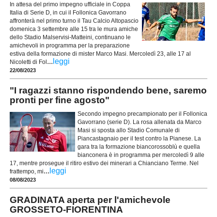
In attesa del primo impegno ufficiale in Coppa
Italia di Serie D, in cui il Follonica Gavorrano
affronterà nel primo turno il Tau Calcio Altopascio
domenica 3 settembre alle 15 tra le mura amiche
dello Stadio Malservisi-Matteini, continuano le
amichevoli in programma per la preparazione
estiva della formazione di mister Marco Masi. Mercoledì 23, alle 17 al
...
leggi
Nicoletti di Fol
22/08/2023
"I ragazzi stanno rispondendo bene, saremo
pronti per fine agosto"
Secondo impegno precampionato per il Follonica
Gavorrano (serie D). La rosa allenata da Marco
Masi si sposta allo Stadio Comunale di
Piancastagnaio per il test contro la Pianese. La
gara tra la formazione biancorossoblù e quella
bianconera è in programma per mercoledì 9 alle
17, mentre prosegue il ritiro estivo dei minerari a Chianciano Terme. Nel
...
leggi
frattempo, mi
08/08/2023
GRADINATA aperta per l'amichevole
GROSSETO-FIORENTINA