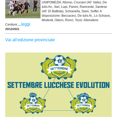
UNIPOMEZIA: Afonso, Cruciani (40’ Valle), De
Iulis An., Ilari, Lupi, Panini, Ramceski, Santese
(46’ Di Battista), Schiavella, Siani, Suffer. A
disposizione: Beccaceci, De Iulis Al., Lo Schiavo,
Modesti, Odero, Ronci, Tozzi. Allenatore:
...
leggi
Centioni.
20/12/2021
Vai all'edizione provinciale