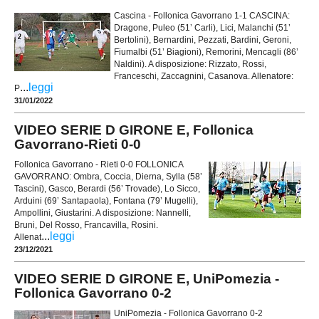
Cascina - Follonica Gavorrano 1-1 CASCINA:
Dragone, Puleo (51’ Carli), Lici, Malanchi (51’
Bertolini), Bernardini, Pezzati, Bardini, Geroni,
Fiumalbi (51’ Biagioni), Remorini, Mencagli (86’
Naldini). A disposizione: Rizzato, Rossi,
Franceschi, Zaccagnini, Casanova. Allenatore:
...
leggi
P
31/01/2022
VIDEO SERIE D GIRONE E, Follonica
Gavorrano-Rieti 0-0
Follonica Gavorrano - Rieti 0-0 FOLLONICA
GAVORRANO: Ombra, Coccia, Dierna, Sylla (58’
Tascini), Gasco, Berardi (56’ Trovade), Lo Sicco,
Arduini (69’ Santapaola), Fontana (79’ Mugelli),
Ampollini, Giustarini. A disposizione: Nannelli,
Bruni, Del Rosso, Francavilla, Rosini.
...
leggi
Allenat
23/12/2021
VIDEO SERIE D GIRONE E, UniPomezia -
Follonica Gavorrano 0-2
UniPomezia - Follonica Gavorrano 0-2