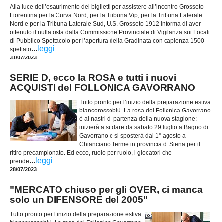
Alla luce dell’esaurimento dei biglietti per assistere all’incontro Grosseto-
Fiorentina per la Curva Nord, per la Tribuna Vip, per la Tribuna Laterale
Nord e per la Tribuna Laterale Sud, U.S. Grosseto 1912 informa di aver
ottenuto il nulla osta dalla Commissione Provinciale di Vigilanza sui Locali
di Pubblico Spettacolo per l’apertura della Gradinata con capienza 1500
...
leggi
spettato
31/07/2023
SERIE D, ecco la ROSA e tutti i nuovi
ACQUISTI del FOLLONICA GAVORRANO
Tutto pronto per l’inizio della preparazione estiva
biancorossoblù. La rosa del Follonica Gavorrano
è ai nastri di partenza della nuova stagione:
inizierà a sudare da sabato 29 luglio a Bagno di
Gavorrano e si sposterà dal 1° agosto a
Chianciano Terme in provincia di Siena per il
ritiro precampionato. Ed ecco, ruolo per ruolo, i giocatori che
...
leggi
prende
28/07/2023
"MERCATO chiuso per gli OVER, ci manca
solo un DIFENSORE del 2005"
Tutto pronto per l’inizio della preparazione estiva