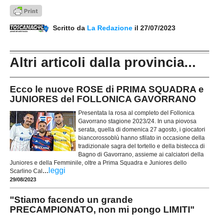
Scritto da
La Redazione
il 27/07/2023
Altri articoli dalla provincia...
Ecco le nuove ROSE di PRIMA SQUADRA e
JUNIORES del FOLLONICA GAVORRANO
Presentata la rosa al completo del Follonica
Gavorrano stagione 2023/24. In una piovosa
serata, quella di domenica 27 agosto, i giocatori
biancorossoblù hanno sfilato in occasione della
tradizionale sagra del tortello e della bistecca di
Bagno di Gavorrano, assieme ai calciatori della
Juniores e della Femminile, oltre a Prima Squadra e Juniores dello
...
leggi
Scarlino Cal
29/08/2023
"Stiamo facendo un grande
PRECAMPIONATO, non mi pongo LIMITI"