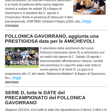
biancorossoblù. La rosa del Follonica Gavorrano
è ai nastri di partenza della nuova stagione:
inizierà a sudare da sabato 29 a Bagno di
Gavorrano e si sposterà dal 1° agosto a
Chianciano Terme in provincia di Siena per il ritiro
...
leggi
precampionato. PORTIERI: Emiliano Filippis (2004, dal
27/07/2023
FOLLONICA GAVORRANO, aggiunta una
PRESTIGIOSA data per le AMICHEVOLI
Il calendario delle amichevoli del nuovo
Follonica Gavorrano (serie D) si arricchisce con
un match dal sapore di C. Sabato 19 agosto i
biancorossoblù affronteranno l’Arezzo, società
neo promossa in Lega Pro dopo aver vinto lo
scorso girone E di Serie D. La gara è in
programma alle 17 allo stadio "Malservisi-Matteini" di Bagno di Gavorrano.
...
leggi
Ric
25/07/2023
SERIE D, tutte le DATE del
PRECAMPIONATO del FOLLONICA
GAVORRANO
Stagione 2023/24, ecco tutte le date che riguarderanno il ritrovo, il ritiro e le