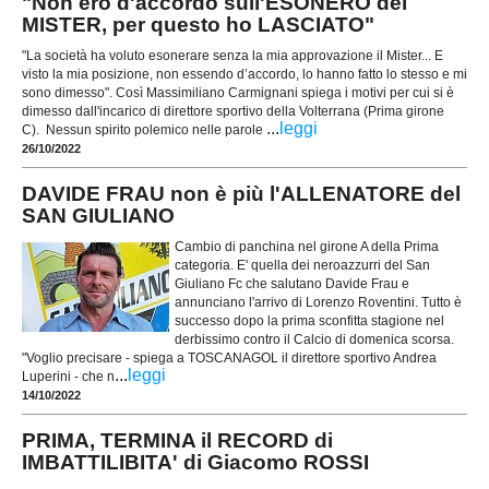
"Non ero d'accordo sull'ESONERO del
MISTER, per questo ho LASCIATO"
"La società ha voluto esonerare senza la mia approvazione il Mister... E
visto la mia posizione, non essendo d’accordo, lo hanno fatto lo stesso e mi
sono dimesso". Così Massimiliano Carmignani spiega i motivi per cui si è
dimesso dall'incarico di direttore sportivo della Volterrana (Prima girone
...
leggi
C). Nessun spirito polemico nelle parole
26/10/2022
DAVIDE FRAU non è più l'ALLENATORE del
SAN GIULIANO
Cambio di panchina nel girone A della Prima
categoria. E' quella dei neroazzurri del San
Giuliano Fc che salutano Davide Frau e
annunciano l'arrivo di Lorenzo Roventini. Tutto è
successo dopo la prima sconfitta stagione nel
derbissimo contro il Calcio di domenica scorsa.
"Voglio precisare - spiega a TOSCANAGOL il direttore sportivo Andrea
...
leggi
Luperini - che n
14/10/2022
PRIMA, TERMINA il RECORD di
IMBATTILIBITA' di Giacomo ROSSI