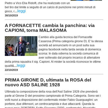
Pietro a Vico Elia Ridolfi, che ha realizzato con un
bel tiro dal limite a seguito di un calcio di punizione nei primi minuti di
...
leggi
gioco, r
30/10/2019
A FORNACETTE cambia la panchina: via
CAPIONI, torna MALASOMA
Cambio alla guida tecnica del Fornacette
Casarosa (Prima categoria girone D). E' la stessa
società ad annunciarlo in un post sulla sua
pagina facebook nella tarda serata di domenica
scorsa: In data odierna la società comunica di
aver sollevato dal proprio incarico di allenatore
della prima squadra il sig. Capioni. Al mister la società riconosce le ottime
...
leggi
qualit&
22/10/2019
PRIMA GIRONE D, ultimata la ROSA del
nuovo ASD SALINE 1928
Ultimata la composizione della rosa dell'Asd Saline 1928 che prenderà
parte al Girone D del prossimo campionato di Prima Categoria. Sono sei i
volti nuovi a disposizione del confermato mister Fabio Guarguaglini: un
portiere, due difensori, un centrocampista e due attaccanti. Questa la