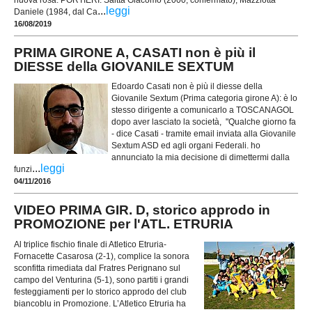
nuova rosa: PORTIERI: Saitta Giacomo (2000, confermato), Mazziotta
...
leggi
Daniele (1984, dal Ca
16/08/2019
PRIMA GIRONE A, CASATI non è più il
DIESSE della GIOVANILE SEXTUM
Edoardo Casati non è più il diesse della
Giovanile Sextum (Prima categoria girone A): è lo
stesso dirigente a comunicarlo a TOSCANAGOL
dopo aver lasciato la società, "Qualche giorno fa
- dice Casati - tramite email inviata alla Giovanile
Sextum ASD ed agli organi Federali. ho
annunciato la mia decisione di dimettermi dalla
...
leggi
funzi
04/11/2016
VIDEO PRIMA GIR. D, storico approdo in
PROMOZIONE per l'ATL. ETRURIA
Al triplice fischio finale di Atletico Etruria-
Fornacette Casarosa (2-1), complice la sonora
sconfitta rimediata dal Fratres Perignano sul
campo del Venturina (5-1), sono partiti i grandi
festeggiamenti per lo storico approdo del club
biancoblu in Promozione. L’Atletico Etruria ha