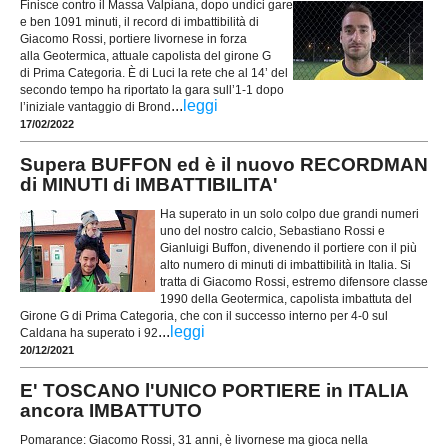
Finisce contro il Massa Valpiana, dopo undici gare
e ben 1091 minuti, il record di imbattibilità di
Giacomo Rossi, portiere livornese in forza
alla Geotermica, attuale capolista del girone G
di Prima Categoria. È di Luci la rete che al 14’ del
secondo tempo ha riportato la gara sull’1-1 dopo
...
leggi
l’iniziale vantaggio di Brond
17/02/2022
Supera BUFFON ed è il nuovo RECORDMAN
di MINUTI di IMBATTIBILITA'
Ha superato in un solo colpo due grandi numeri
uno del nostro calcio, Sebastiano Rossi e
Gianluigi Buffon, divenendo il portiere con il più
alto numero di minuti di imbattibilità in Italia. Si
tratta di Giacomo Rossi, estremo difensore classe
1990 della Geotermica, capolista imbattuta del
Girone G di Prima Categoria, che con il successo interno per 4-0 sul
...
leggi
Caldana ha superato i 92
20/12/2021
E' TOSCANO l'UNICO PORTIERE in ITALIA
ancora IMBATTUTO
Pomarance: Giacomo Rossi, 31 anni, è livornese ma gioca nella