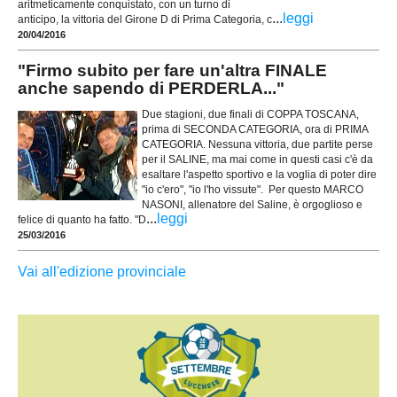
aritmeticamente conquistato, con un turno di
...
leggi
anticipo, la vittoria del Girone D di Prima Categoria, c
20/04/2016
"Firmo subito per fare un'altra FINALE
anche sapendo di PERDERLA..."
Due stagioni, due finali di COPPA TOSCANA,
prima di SECONDA CATEGORIA, ora di PRIMA
CATEGORIA. Nessuna vittoria, due partite perse
per il SALINE, ma mai come in questi casi c'è da
esaltare l'aspetto sportivo e la voglia di poter dire
"io c'ero", "io l'ho vissute". Per questo MARCO
NASONI, allenatore del Saline, è orgoglioso e
...
leggi
felice di quanto ha fatto. "D
25/03/2016
Vai all'edizione provinciale