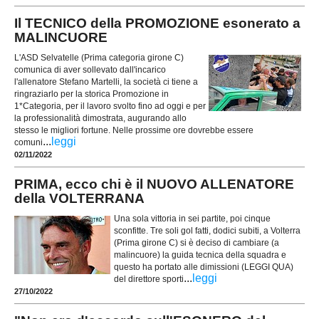
Il TECNICO della PROMOZIONE esonerato a
MALINCUORE
L'ASD Selvatelle (Prima categoria girone C)
comunica di aver sollevato dall'incarico
l'allenatore Stefano Martelli, la società ci tiene a
ringraziarlo per la storica Promozione in
1*Categoria, per il lavoro svolto fino ad oggi e per
la professionalità dimostrata, augurando allo
stesso le migliori fortune. Nelle prossime ore dovrebbe essere
...
leggi
comuni
02/11/2022
PRIMA, ecco chi è il NUOVO ALLENATORE
della VOLTERRANA
Una sola vittoria in sei partite, poi cinque
sconfitte. Tre soli gol fatti, dodici subiti, a Volterra
(Prima girone C) si è deciso di cambiare (a
malincuore) la guida tecnica della squadra e
questo ha portato alle dimissioni (LEGGI QUA)
...
leggi
del direttore sporti
27/10/2022