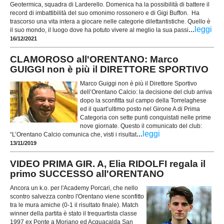
Geotermica, squadra di Larderello. Domenica ha la possibilità di battere il
record di imbattibilità del suo omonimo rossonero e di Gigi Buffon. Ha
trascorso una vita intera a giocare nelle categorie dilettantistiche. Quello è
...
leggi
il suo mondo, il luogo dove ha potuto vivere al meglio la sua passi
16/12/2021
CLAMOROSO all'ORENTANO: Marco
GUIGGI non è più il DIRETTORE SPORTIVO
Marco Guiggi non è più il Direttore Sportivo
dell’Orentano Calcio: la decisione del club arriva
dopo la sconfitta sul campo della Torrelaghese
ed il quart’ultimo posto nel Girone A di Prima
Categoria con sette punti conquistati nelle prime
nove giornate. Questo il comunicato del club:
...
leggi
“L’Orentano Calcio comunica che, visti i risultat
13/11/2019
VIDEO PRIMA GIR. A, Elia RIDOLFI regala il
primo SUCCESSO all'ORENTANO
Ancora un k.o. per l'Academy Porcari, che nello
scontro salvezza contro l'Orentano viene sconfitto
tra le mura amiche (0-1 il risultato finale). Match
winner della partita è stato il trequartista classe
1997 ex Ponte a Moriano ed Acquacalda San