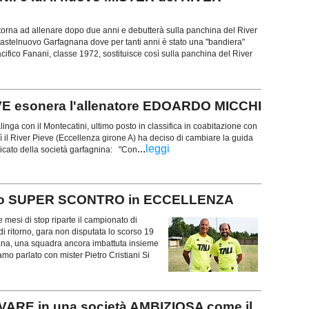
i torna ad allenare dopo due anni e debutterà sulla panchina del River
astelnuovo Garfagnana dove per tanti anni è stato una "bandiera"
ifico Fanani, classe 1972, sostituisce così sulla panchina del River
E esonera l'allenatore EDOARDO MICCHI
inga con il Montecatini, ultimo posto in classifica in coabitazione con
 il River Pieve (Eccellenza girone A) ha deciso di cambiare la guida
...
leggi
nicato della società garfagnina: "Con
ubito SUPER SCONTRO in ECCELLENZA
mesi di stop riparte il campionato di
i ritorno, gara non disputata lo scorso 19
giana, una squadra ancora imbattuta insieme
mo parlato con mister Pietro Cristiani Si
ARE in una società AMBIZIOSA come il