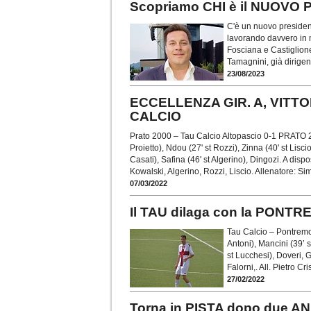
Scopriamo CHI è il NUOVO
C'è un nuovo president
lavorando davvero in 
Fosciana e Castiglione 
Tamagnini, già dirigen
23/08/2023
ECCELLENZA GIR. A, VITTOR
CALCIO
Prato 2000 – Tau Calcio Altopascio 0-1 PRATO 20
Proietto), Ndou (27' st Rozzi), Zinna (40' st Liscio
Casati), Safina (46' st Algerino), Dingozi. A dispo
Kowalski, Algerino, Rozzi, Liscio. Allenatore: S
07/03/2022
Il TAU dilaga con la PON
Tau Calcio – Pontremol
Antoni), Mancini (39’ s
st Lucchesi), Doveri, G
Falorni,. All. Pietro Cri
27/02/2022
Torna in PISTA dopo due ANN