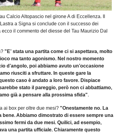
au Calcio Altopascio nel girone A di Eccellenza. Il
 Lastra a Signa si conclude con il successo dei
ra ecco il commento del diesse del Tau Maurizio Dal
h?
"E’ stata una partita come ci si aspettava, molto
o gioco ma tanto agonismo. Nel nostro momento
cio d’angolo, poi abbiamo avuto un’occasione
o riusciti a sfruttare. In queste gare la
n questo caso è andato a loro favore. Dispiace
o sarebbe stato il pareggio, però non ci abbattiamo,
amo già a pensare alla prossima sfida"
.
ma ai box per oltre due mesi?
"Onestamente no. La
tata bene. Abbiamo dimostrato di essere sempre una
simo fermi da due mesi. Quilici, ad esempio,
ava una partita ufficiale. Chiaramente questo