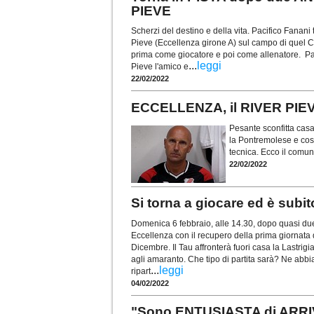
PIEVE
Scherzi del destino e della vita. Pacifico Fanan
Pieve (Eccellenza girone A) sul campo di quel C
prima come giocatore e poi come allenatore. Pac
...
leggi
Pieve l'amico e
22/02/2022
ECCELLENZA, il RIVER PIEV
Pesante sconfitta casal
la Pontremolese e così
tecnica. Ecco il comu
22/02/2022
Si torna a giocare ed è s
Domenica 6 febbraio, alle 14.30, dopo quasi due 
Eccellenza con il recupero della prima giornata d
Dicembre. Il Tau affronterà fuori casa la Lastri
agli amaranto. Che tipo di partita sarà? Ne abbia
...
leggi
ripart
04/02/2022
"Sono ENTUSIASTA di ARRIV