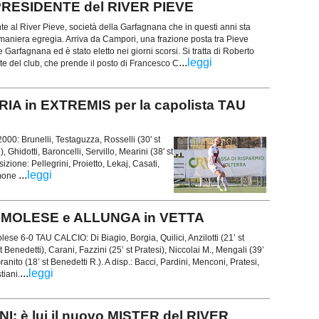
 PRESIDENTE del RIVER PIEVE
e al River Pieve, società della Garfagnana che in questi anni sta
maniera egregia. Arriva da Campori, una frazione posta tra Pieve
Garfagnana ed è stato eletto nei giorni scorsi. Si tratta di Roberto
...
leggi
te del club, che prende il posto di Francesco C
IA in EXTREMIS per la capolista TAU
00: Brunelli, Testaguzza, Rosselli (30' st
), Ghidotti, Baroncelli, Servillo, Mearini (38' st
sizione: Pellegrini, Proietto, Lekaj, Casati,
...
leggi
imone
TREMOLESE e ALLUNGA in VETTA
ese 6-0 TAU CALCIO: Di Biagio, Borgia, Quilici, Anzilotti (21’ st
t Benedetti), Carani, Fazzini (25’ st Pratesi), Niccolai M., Mengali (39’
ranito (18’ st Benedetti R.). A disp.: Bacci, Pardini, Menconi, Pratesi,
...
leggi
stiani.
I: è lui il nuovo MISTER del RIVER