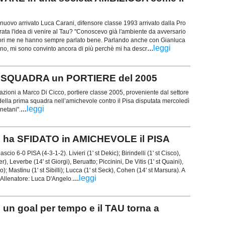
nuovo arrivato Luca Carani, difensore classe 1993 arrivato dalla Pro
ata l'idea di venire al Tau? "Conoscevo già l'ambiente da avversario
 lavori me ne hanno sempre parlato bene. Parlando anche con Gianluca
...
leggi
ino, mi sono convinto ancora di più perchè mi ha descr
IMA SQUADRA un PORTIERE del 2005
lazioni a Marco Di Cicco, portiere classe 2005, proveniente dal settore
della prima squadra nell’amichevole contro il Pisa disputata mercoledì
...
leggi
netani".
 ha SFIDATO in AMICHEVOLE il PISA
scio 6-0 PISA (4-3-1-2). Livieri (1' st Dekic); Birindelli (1' st Cisco),
r), Leverbe (14' st Giorgi), Beruatto; Piccinini, De Vitis (1' st Quaini),
); Mastinu (1' st Sibilli); Lucca (1' st Seck), Cohen (14' st Marsura). A
...
leggi
 Allenatore: Luca D'Angelo.
n goal per tempo e il TAU torna a