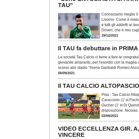
TAU"
Conosciamo meglio il 
Livorno. Come è matur
e tutti gli addetti ai
Doveri, che è mio cug
29/12/2021
Il TAU fa debuttare in PR
La società Tau Calcio ci tiene a fare le congratu
giovanile amaranto, per l'esordio con la maglia 
scorso allo stadio "Arena Garibaldi Romeo Anco
06/09/2021
Il TAU CALCIO ALTOPASCIO
Pisa - Tau Calcio Altopa
Caracciolo (1' st Fische
Gucher (1' st Di Quinzio
disposizione. Nicolas.
02/09/2021
VIDEO ECCELLENZA GIR. A, u
VINCERE