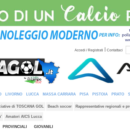
|
Accedi / Registrati
Contattaci
O
LIVORNO
LUCCA
MASSA CARRARA
PISA
PISTOIA
PRATO
iziative di TOSCANA GOL
Beach soccer
Rappresentative regionali e pr
u'
Amatori AICS Lucca
PROVINCIALI
GIOVANILI