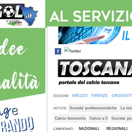
AREZZO
FIRENZE
GROSSET
EDIZIONE:
Societa' professionistiche
Le in
NOTIZIE:
Calcio femminile
Calcio a 5
Societa' pi
NAZIONALI
REGIONALI
CAMPIONATI :