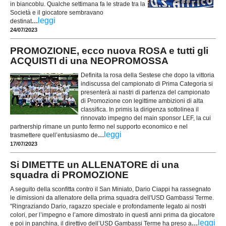
in biancoblu. Qualche settimana fa le strade tra la
Società e il giocatore sembravano
...
leggi
destinat
24/07/2023
PROMOZIONE, ecco nuova ROSA e tutti gli
ACQUISTI di una NEOPROMOSSA
Definita la rosa della Sestese che dopo la vittoria
indiscussa del campionato di Prima Categoria si
presenterà ai nastri di partenza del campionato
di Promozione con legittime ambizioni di alta
classifica. In primis la dirigenza sottolinea il
rinnovato impegno del main sponsor LEF, la cui
partnership rimane un punto fermo nel supporto economico e nel
...
leggi
trasmettere quell’entusiasmo de
17/07/2023
Si DIMETTE un ALLENATORE di una
squadra di PROMOZIONE
A seguito della sconfitta contro il San Miniato, Dario Ciappi ha rassegnato
le dimissioni da allenatore della prima squadra dell'USD Gambassi Terme.
"Ringraziando Dario, ragazzo speciale e profondamente legato ai nostri
colori, per l’impegno e l’amore dimostrato in questi anni prima da giocatore
...
leggi
e poi in panchina, il direttivo dell’USD Gambassi Terme ha preso a