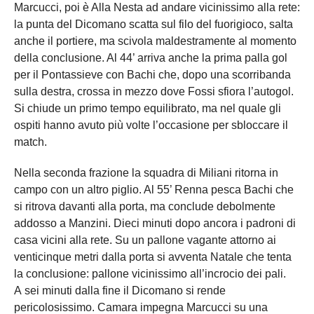
Marcucci, poi è Alla Nesta ad andare vicinissimo alla rete:
la punta del Dicomano scatta sul filo del fuorigioco, salta
anche il portiere, ma scivola maldestramente al momento
della conclusione. Al 44’ arriva anche la prima palla gol
per il Pontassieve con Bachi che, dopo una scorribanda
sulla destra, crossa in mezzo dove Fossi sfiora l’autogol.
Si chiude un primo tempo equilibrato, ma nel quale gli
ospiti hanno avuto più volte l’occasione per sbloccare il
match.
Nella seconda frazione la squadra di Miliani ritorna in
campo con un altro piglio. Al 55’ Renna pesca Bachi che
si ritrova davanti alla porta, ma conclude debolmente
addosso a Manzini. Dieci minuti dopo ancora i padroni di
casa vicini alla rete. Su un pallone vagante attorno ai
venticinque metri dalla porta si avventa Natale che tenta
la conclusione: pallone vicinissimo all’incrocio dei pali.
A sei minuti dalla fine il Dicomano si rende
pericolosissimo. Camara impegna Marcucci su una