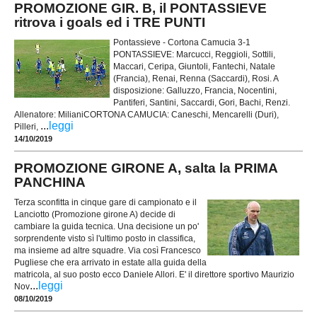
PROMOZIONE GIR. B, il PONTASSIEVE
ritrova i goals ed i TRE PUNTI
Pontassieve - Cortona Camucia 3-1
PONTASSIEVE: Marcucci, Reggioli, Sottili,
Maccari, Ceripa, Giuntoli, Fantechi, Natale
(Francia), Renai, Renna (Saccardi), Rosi. A
disposizione: Galluzzo, Francia, Nocentini,
Pantiferi, Santini, Saccardi, Gori, Bachi, Renzi.
Allenatore: MilianiCORTONA CAMUCIA: Caneschi, Mencarelli (Duri),
...
leggi
Pilleri,
14/10/2019
PROMOZIONE GIRONE A, salta la PRIMA
PANCHINA
Terza sconfitta in cinque gare di campionato e il
Lanciotto (Promozione girone A) decide di
cambiare la guida tecnica. Una decisione un po'
sorprendente visto sì l'ultimo posto in classifica,
ma insieme ad altre squadre. Via così Francesco
Pugliese che era arrivato in estate alla guida della
matricola, al suo posto ecco Daniele Allori. E' il direttore sportivo Maurizio
...
leggi
Nov
08/10/2019