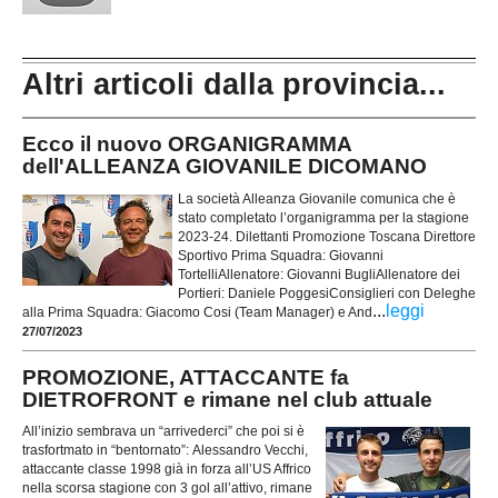
Altri articoli dalla provincia...
Ecco il nuovo ORGANIGRAMMA
dell'ALLEANZA GIOVANILE DICOMANO
La società Alleanza Giovanile comunica che è
stato completato l’organigramma per la stagione
2023-24. Dilettanti Promozione Toscana Direttore
Sportivo Prima Squadra: Giovanni
TortelliAllenatore: Giovanni BugliAllenatore dei
Portieri: Daniele PoggesiConsiglieri con Deleghe
...
leggi
alla Prima Squadra: Giacomo Cosi (Team Manager) e And
27/07/2023
PROMOZIONE, ATTACCANTE fa
DIETROFRONT e rimane nel club attuale
All’inizio sembrava un “arrivederci” che poi si è
trasfortmato in “bentornato”: Alessandro Vecchi,
attaccante classe 1998 già in forza all’US Affrico
nella scorsa stagione con 3 gol all’attivo, rimane