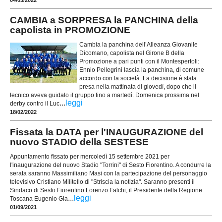
CAMBIA a SORPRESA la PANCHINA della
capolista in PROMOZIONE
Cambia la panchina dell’Alleanza Giovanile
Dicomano, capolista nel Girone B della
Promozione a pari punti con il Montespertoli:
Ennio Pellegrini lascia la panchina, di comune
accordo con la società. La decisione è stata
presa nella mattinata di giovedì, dopo che il
tecnico aveva guidato il gruppo fino a martedì. Domenica prossima nel
...
leggi
derby contro il Luc
18/02/2022
Fissata la DATA per l'INAUGURAZIONE del
nuovo STADIO della SESTESE
Appuntamento fissato per mercoledì 15 settembre 2021 per
l'inaugurazione del nuovo Stadio "Torrini" di Sesto Fiorentino. A condurre la
serata saranno Massimiliano Masi con la partecipazione del personaggio
televisivo Cristiano Militello di "Striscia la notizia". Saranno presenti il
Sindaco di Sesto Fiorentino Lorenzo Falchi, il Presidente della Regione
...
leggi
Toscana Eugenio Gia
01/09/2021