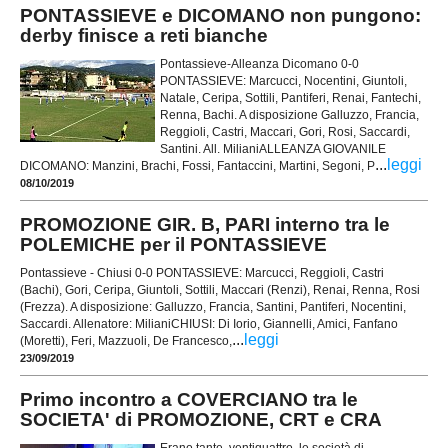
PONTASSIEVE e DICOMANO non pungono:
derby finisce a reti bianche
Pontassieve-Alleanza Dicomano 0-0
PONTASSIEVE: Marcucci, Nocentini, Giuntoli,
Natale, Ceripa, Sottili, Pantiferi, Renai, Fantechi,
Renna, Bachi. A disposizione Galluzzo, Francia,
Reggioli, Castri, Maccari, Gori, Rosi, Saccardi,
Santini. All. MilianiALLEANZA GIOVANILE
...
leggi
DICOMANO: Manzini, Brachi, Fossi, Fantaccini, Martini, Segoni, P
08/10/2019
PROMOZIONE GIR. B, PARI interno tra le
POLEMICHE per il PONTASSIEVE
Pontassieve - Chiusi 0-0 PONTASSIEVE: Marcucci, Reggioli, Castri
(Bachi), Gori, Ceripa, Giuntoli, Sottili, Maccari (Renzi), Renai, Renna, Rosi
(Frezza). A disposizione: Galluzzo, Francia, Santini, Pantiferi, Nocentini,
Saccardi. Allenatore: MilianiCHIUSI: Di Iorio, Giannelli, Amici, Fanfano
...
leggi
(Moretti), Feri, Mazzuoli, De Francesco,
23/09/2019
Primo incontro a COVERCIANO tra le
SOCIETA' di PROMOZIONE, CRT e CRA