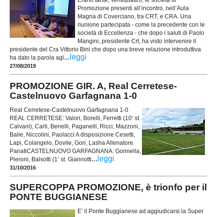
Erano tante, ventiquattro, le società di
Promozione presenti all’incontro, nell’Aula
Magna di Coverciano, tra CRT, e CRA. Una
riunione partecipata - come la precedente con le
società di Eccellenza - che dopo i saluti di Paolo
Mangini, presidente Crt, ha visto intervenire il
presidente del Cra Vittorio Bini che dopo una breve relazione introduttiva
...
leggi
ha dato la parola agl
27/08/2019
PROMOZIONE GIR. A, Real Cerretese-
Castelnuovo Garfagnana 1-0
Real Cerretese-Castelnuovo Garfagnana 1-0
REAL CERRETESE: Valori, Borelli, Ferretti (10’ st.
Calvani), Carli, Benelli, Paganelli, Ricci, Mazzoni,
Balie, Niccolini, Paolacci A disposizione Cesetti,
Lapi, Colangelo, Dovile, Gori, Lasha Allenatore
PanatiCASTELNUOVO GARFAGNANA: Gonnella,
...
leggi
Pieroni, Balsotti (1’ st. Giannotti
31/10/2016
SUPERCOPPA PROMOZIONE, è trionfo per il
PONTE BUGGIANESE
E’ il Ponte Buggianese ad aggiudicarsi la Super