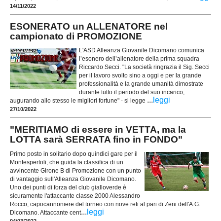
14/11/2022
ESONERATO un ALLENATORE nel
campionato di PROMOZIONE
L'ASD Alleanza Giovanile Dicomano comunica
l’esonero dell’allenatore della prima squadra
Riccardo Secci. "La società ringrazia il Sig. Secci
per il lavoro svolto sino a oggi e per la grande
professionalità e la grande umanità dimostrate
durante tutto il periodo del suo incarico,
...
leggi
augurando allo stesso le migliori fortune" - si legge
27/10/2022
"MERITIAMO di essere in VETTA, ma la
LOTTA sarà SERRATA fino in FONDO"
Primo posto in solitario dopo quindici gare per il
Montespertoli, che guida la classifica di un
avvincente Girone B di Promozione con un punto
di vantaggio sull'Alleanza Giovanile Dicomano.
Uno dei punti di forza del club gialloverde è
sicuramente l'attaccante classe 2000 Alessandro
Rocco, capocannoniere del torneo con nove reti al pari di Zeni dell'A.G.
...
leggi
Dicomano. Attaccante cent
04/03/2022