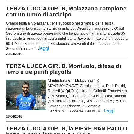
TERZA LUCCA GIR. B, Molazzana campione
con un turno di anticipo
Grande festa a Molazzana per il successo nel girone B della Terza
categoria di Lucca con un turno di anticipo. Decisivo il successo (3-0) sul
Segromigno di questo pomeriggio che ha portato gli amaranto a quota 65
in classifica rendendoli irraggiungibili dalla Pieve San Paolo che insegue a
60. Il Molazzana (che ha inizio stagione aveva rifiutato il ripescaggio in
...
leggi
Seconda) ha così
23/04/2016
TERZA LUCCA GIR. B. Montuolo, difesa di
ferro e tre punti playoffs
Montuolonave – Molazzana 1-0
MONTUOLONAVE: Carnicelli Luca, Pesi, Picchi,
Roberti (41’pt Orsi), Urbani, Guidotti, Francesconi
(1’st Soldati), Toschi (38’st Giusti), Borsi, Bianchi
(9’st Borgia), Carruba (14’st Carnicelli A.). A disp.
Petrone, Anbdreozzi. All. Antonio
...
leggi
Gaddini.MOLAZZANA: Grassi, M
16/04/2016
TERZA LUCCA GIR. B, la PIEVE SAN PAOLO