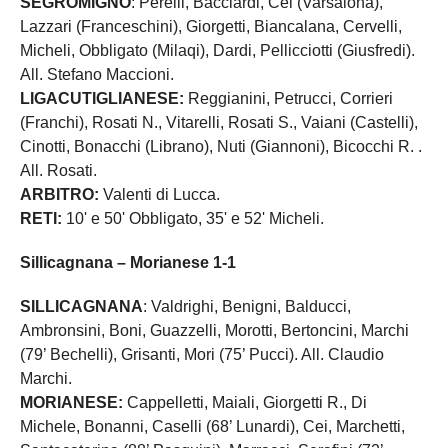
SEGROMIGNO
: Perelli, Bacciardi, Cei (Varsalona),
Lazzari (Franceschini), Giorgetti, Biancalana, Cervelli,
Micheli, Obbligato (Milaqi), Dardi, Pellicciotti (Giusfredi).
All. Stefano Maccioni.
LIGACUTIGLIANESE:
Reggianini, Petrucci, Corrieri
(Franchi), Rosati N., Vitarelli, Rosati S., Vaiani (Castelli),
Cinotti, Bonacchi (Librano), Nuti (Giannoni), Bicocchi R. .
All. Rosati.
ARBITRO:
Valenti di Lucca.
RETI:
10' e 50' Obbligato, 35' e 52' Micheli.
Sillicagnana – Morianese 1-1
SILLICAGNANA
: Valdrighi, Benigni, Balducci,
Ambronsini, Boni, Guazzelli, Morotti, Bertoncini, Marchi
(79’ Bechelli), Grisanti, Mori (75’ Pucci). All. Claudio
Marchi.
MORIANESE:
Cappelletti, Maiali, Giorgetti R., Di
Michele, Bonanni, Caselli (68’ Lunardi), Cei, Marchetti,