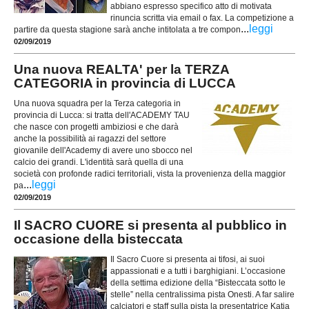
abbiano espresso specifico atto di motivata
rinuncia scritta via email o fax. La competizione a
...
leggi
partire da questa stagione sarà anche intitolata a tre compon
02/09/2019
Una nuova REALTA' per la TERZA
CATEGORIA in provincia di LUCCA
Una nuova squadra per la Terza categoria in
provincia di Lucca: si tratta dell'ACADEMY TAU
che nasce con progetti ambiziosi e che darà
anche la possibilità ai ragazzi del settore
giovanile dell'Academy di avere uno sbocco nel
calcio dei grandi. L'identità sarà quella di una
società con profonde radici territoriali, vista la provenienza della maggior
...
leggi
pa
02/09/2019
Il SACRO CUORE si presenta al pubblico in
occasione della bisteccata
Il Sacro Cuore si presenta ai tifosi, ai suoi
appassionati e a tutti i barghigiani. L’occasione
della settima edizione della “Bisteccata sotto le
stelle” nella centralissima pista Onesti. A far salire
calciatori e staff sulla pista la presentatrice Katia