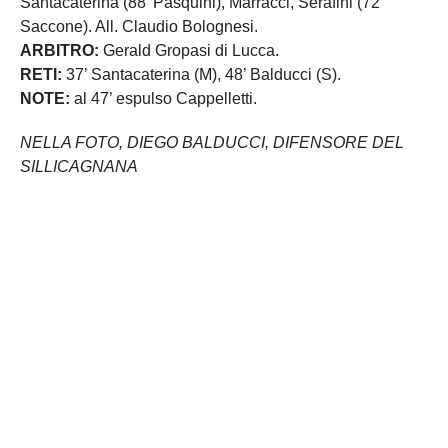
Santacaterina (88’ Pasquini), Marracci, Serafini (72’
Saccone). All. Claudio Bolognesi.
ARBITRO:
Gerald Gropasi di Lucca.
RETI:
37’ Santacaterina (M), 48’ Balducci (S).
NOTE:
al 47’ espulso Cappelletti.
NELLA FOTO, DIEGO BALDUCCI, DIFENSORE DEL
SILLICAGNANA