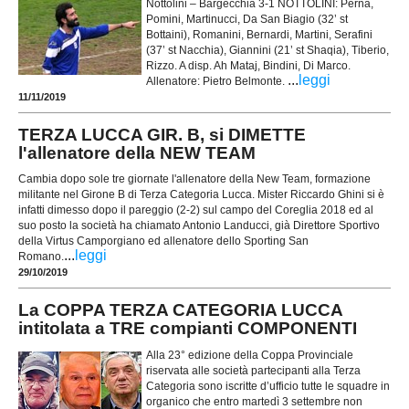
Nottolini – Bargecchia 3-1 NOTTOLINI: Perna,
Pomini, Martinucci, Da San Biagio (32’ st
Bottaini), Romanini, Bernardi, Martini, Serafini
(37’ st Nacchia), Giannini (21’ st Shaqia), Tiberio,
Rizzo. A disp. Ah Mataj, Bindini, Di Marco.
...
leggi
Allenatore: Pietro Belmonte.
11/11/2019
TERZA LUCCA GIR. B, si DIMETTE
l'allenatore della NEW TEAM
Cambia dopo sole tre giornate l'allenatore della New Team, formazione
militante nel Girone B di Terza Categoria Lucca. Mister Riccardo Ghini si è
infatti dimesso dopo il pareggio (2-2) sul campo del Coreglia 2018 ed al
suo posto la società ha chiamato Antonio Landucci, già Direttore Sportivo
della Virtus Camporgiano ed allenatore dello Sporting San
...
leggi
Romano.
29/10/2019
La COPPA TERZA CATEGORIA LUCCA
intitolata a TRE compianti COMPONENTI
Alla 23° edizione della Coppa Provinciale
riservata alle società partecipanti alla Terza
Categoria sono iscritte d’ufficio tutte le squadre in
organico che entro martedì 3 settembre non