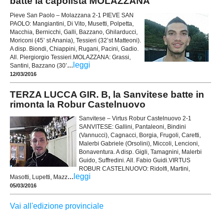
batte la capolista MOLAZZANA
Pieve San Paolo – Molazzana 2-1 PIEVE SAN
PAOLO: Mangiantini, Di Vito, Musetti, Polpetta,
Macchia, Bernicchi, Galli, Bazzano, Ghilarducci,
Moriconi (45’ st Anania), Tessieri (32’st Matteoni).
A disp. Biondi, Chiappini, Rugani, Pacini, Gadio.
All. Piergiorgio Tessieri.MOLAZZANA: Grassi,
...
leggi
Santini, Bazzano (30’
12/03/2016
TERZA LUCCA GIR. B, la Sanvitese batte in
rimonta la Robur Castelnuovo
Sanvitese – Virtus Robur Castelnuovo 2-1
SANVITESE: Gallini, Pantaleoni, Bindini
(Vannucci), Cagnacci, Borgia, Frugoli, Caretti,
Malerbi Gabriele (Orsolini), Miccoli, Lencioni,
Bonaventura. A disp. Gigli, Tamagnini, Malerbi
Guido, Suffredini. All. Fabio Guidi.VIRTUS
ROBUR CASTELNUOVO: Ridolfi, Martini,
...
leggi
Masotti, Lupetti, Mazz
05/03/2016
Vai all'edizione provinciale