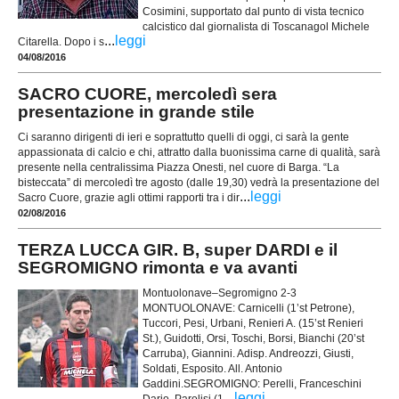
Cosimini, supportato dal punto di vista tecnico
calcistico dal giornalista di Toscanagol Michele
...
leggi
Citarella. Dopo i s
04/08/2016
SACRO CUORE, mercoledì sera
presentazione in grande stile
Ci saranno dirigenti di ieri e soprattutto quelli di oggi, ci sarà la gente
appassionata di calcio e chi, attratto dalla buonissima carne di qualità, sarà
presente nella centralissima Piazza Onesti, nel cuore di Barga. “La
bisteccata” di mercoledì tre agosto (dalle 19,30) vedrà la presentazione del
...
leggi
Sacro Cuore, grazie agli ottimi rapporti tra i dir
02/08/2016
TERZA LUCCA GIR. B, super DARDI e il
SEGROMIGNO rimonta e va avanti
Montuolonave–Segromigno 2-3
MONTUOLONAVE: Carnicelli (1’st Petrone),
Tuccori, Pesi, Urbani, Renieri A. (15’st Renieri
St.), Guidotti, Orsi, Toschi, Borsi, Bianchi (20’st
Carruba), Giannini. Adisp. Andreozzi, Giusti,
Soldati, Esposito. All. Antonio
Gaddini.SEGROMIGNO: Perelli, Franceschini
...
leggi