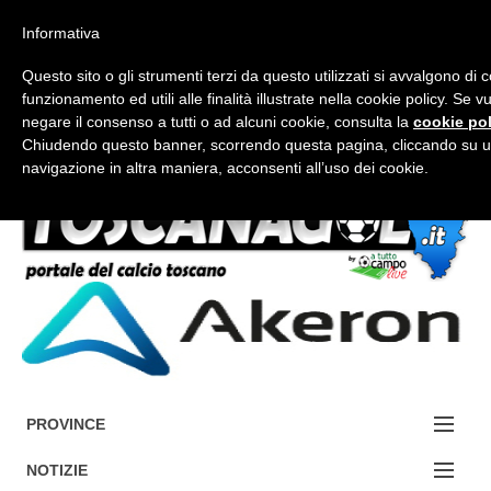
Informativa
Questo sito o gli strumenti terzi da questo utilizzati si avvalgono di 
funzionamento ed utili alle finalità illustrate nella cookie policy. Se 
negare il consenso a tutti o ad alcuni cookie, consulta la
cookie pol
Chiudendo questo banner, scorrendo questa pagina, cliccando su u
FORUM-ACCEDI
navigazione in altra maniera, acconsenti all’uso dei cookie.
Accedi / Registrati
Contattaci
Cerca
PROVINCE
EDIZIONE:
NOTIZIE