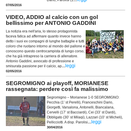
Dario, Parolisi (1
07/05/2016
VIDEO, ADDIO al calcio con un gol
bellissimo per ANTONIO GADDINI
La notizia era nell'aria, lo stesso protagonista
faceva fatica ad affermare quanto invece hanno
detto i suoi ex compagni di lunghe battaglie e tutti
coloro che ruotano intorno al mondo del pallone e
conoscono questo centrocampista di lungo corso,
che ha già intrapreso la carriera di allenatore.
Antonio Gaddini, avvocato di professione e
...
leggi
smisurata passione per il calcio, ap
02/05/2016
SEGROMIGNO ai playoff, MORIANESE
rassegnata: perdere così fa malissimo
Segromigno – Morianese 1-0 SEGROMIGNO:
Pecchia (1’ st Perelli), Franceschini Dario,
Giorgetti, Varsalona, Antonelli, Biancalana,
Cervelli (17’ st Bacciardi), Cei (33’ st Dardi),
Obbligato (30’ st Milaqi), Lazzari (10’ st Micheli),
...
leggi
Pellicciotti. A disp. Parolisi
30/04/2016