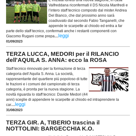
È iniziata lunedì una nuova stagione, in casa
Valfreddana riconfermati il DS Nicola Manfredi e
l’intero staff tecnico composto dal mister Andrea
Del Bianco, che dal prossimo anno sarà
coadiuvato dal secondo Fabio Tanganelli, che
appende le scarpette al chiodo ed entra a far
parte dello staff tecnico, confermati anche i restanti componenti con
...
leggi
Giacomo Rugani come prepa
01/09/2023
TERZA LUCCA, MEDORI per il RILANCIO
dell'AQUILA S. ANNA: ecco la ROSA
Staff tecnico rinnovato per la formazione di terza
categoria dell’Aquila S. Anna. La società,
rappresentante del quartiere più popoloso di tutte
le frazioni e i comuni del campionato di terza
categoria, è pronta per la nuova stagione. La
novità riguarda lo staff tecnico: Davide Medori (44
anni) sceglie di appendere le scarpette al chiodo ed intraprendere la
...
leggi
car
31/08/2023
TERZA GIR. A, TIBERIO trascina il
NOTTOLINI: BARGECCHIA K.O.