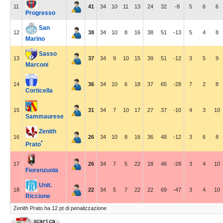
11
41
34
10
11
13
24
32
-8
5
6
6
Progresso
San
12
38
34
10
8
16
38
51
-13
5
4
8
Marino
Sasso
13
37
34
9
10
15
39
51
-12
3
5
9
Marconi
14
36
34
10
6
18
37
65
-28
7
2
8
Corticella
15
31
34
7
10
17
27
37
-10
4
3
10
Sammaurese
Zenith
16
26
34
10
8
16
36
48
-12
3
6
8
*
Prato
17
26
34
7
5
22
18
46
-28
3
4
10
Fiorenzuola
Unit.
18
22
34
5
7
22
22
69
-47
3
4
10
Riccione
Zenith Prato ha 12 pt di penalizzazione