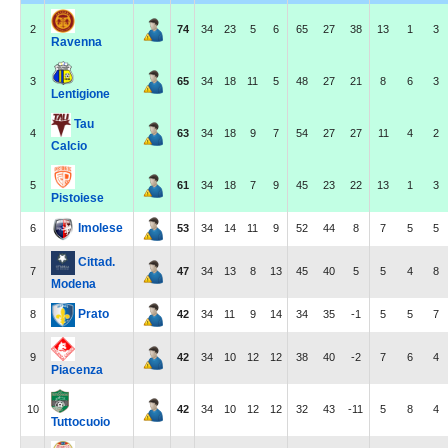
2
74
34
23
5
6
65
27
38
13
1
3
Ravenna
3
65
34
18
11
5
48
27
21
8
6
3
Lentigione
Tau
4
63
34
18
9
7
54
27
27
11
4
2
Calcio
5
61
34
18
7
9
45
23
22
13
1
3
Pistoiese
Imolese
6
53
34
14
11
9
52
44
8
7
5
5
Cittad.
7
47
34
13
8
13
45
40
5
5
4
8
Modena
Prato
8
42
34
11
9
14
34
35
-1
5
5
7
9
42
34
10
12
12
38
40
-2
7
6
4
Piacenza
10
42
34
10
12
12
32
43
-11
5
8
4
Tuttocuoio