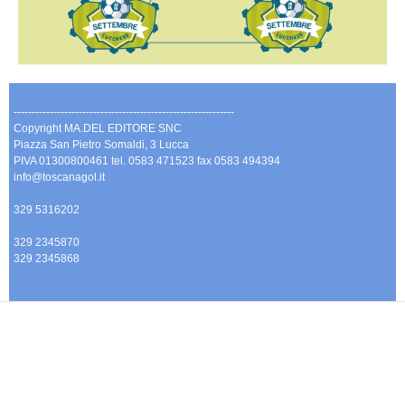
-------------------------------------------------------------
Copyright MA.DEL EDITORE SNC
Piazza San Pietro Somaldi, 3 Lucca
PIVA 01300800461 tel. 0583 471523 fax 0583 494394
info@toscanagol.it
329 5316202
329 2345870
329 2345868