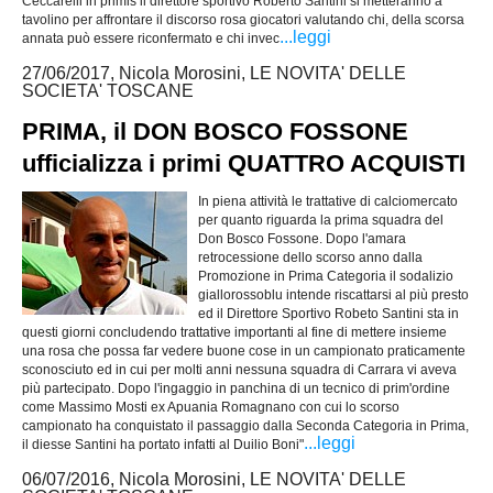
Ceccarelli in primis il direttore sportivo Roberto Santini si metteranno a
tavolino per affrontare il discorso rosa giocatori valutando chi, della scorsa
...leggi
annata può essere riconfermato e chi invec
27/06/2017, Nicola Morosini, LE NOVITA' DELLE
SOCIETA' TOSCANE
PRIMA, il DON BOSCO FOSSONE
ufficializza i primi QUATTRO ACQUISTI
In piena attività le trattative di calciomercato
per quanto riguarda la prima squadra del
Don Bosco Fossone. Dopo l'amara
retrocessione dello scorso anno dalla
Promozione in Prima Categoria il sodalizio
giallorossoblu intende riscattarsi al più presto
ed il Direttore Sportivo Robeto Santini sta in
questi giorni concludendo trattative importanti al fine di mettere insieme
una rosa che possa far vedere buone cose in un campionato praticamente
sconosciuto ed in cui per molti anni nessuna squadra di Carrara vi aveva
più partecipato. Dopo l'ingaggio in panchina di un tecnico di prim'ordine
come Massimo Mosti ex Apuania Romagnano con cui lo scorso
campionato ha conquistato il passaggio dalla Seconda Categoria in Prima,
...leggi
il diesse Santini ha portato infatti al Duilio Boni"
06/07/2016, Nicola Morosini, LE NOVITA' DELLE