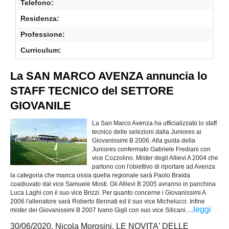
Telefono:
Residenza:
Professione:
Curriculum:
La SAN MARCO AVENZA annuncia lo
STAFF TECNICO del SETTORE
GIOVANILE
La San Marco Avenza ha ufficializzato lo staff
tecnico delle selezioni dalla Juniores ai
Giovanissimi B 2006. Alla guida della
Juniores confermato Gabriele Frediani con
vice Cozzolino. Mister degli Allievi A 2004 che
partono con l'obiettivo di riportare ad Avenza
la categoria che manca ossia quella regionale sarà Paolo Braida
coadiuvato dal vice Samuele Mosti. Gli Allievi B 2005 avranno in panchina
Luca Laghi con il suo vice Brizzi. Per quanto concerne i Giovanissimi A
2006 l'allenatore sarà Roberto Bennati ed il suo vice Michelucci. Infine
...leggi
mister dei Giovanissimi B 2007 Ivano Gigli con suo vice Silicani.
30/06/2020, Nicola Morosini, LE NOVITA' DELLE