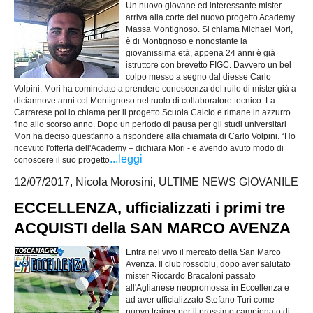
Un nuovo giovane ed interessante mister
arriva alla corte del nuovo progetto Academy
Massa Montignoso. Si chiama Michael Mori,
è di Montignoso e nonostante la
giovanissima età, appena 24 anni è già
istruttore con brevetto FIGC. Davvero un bel
colpo messo a segno dal diesse Carlo
Volpini. Mori ha cominciato a prendere conoscenza del ruilo di mister già a
diciannove anni col Montignoso nel ruolo di collaboratore tecnico. La
Carrarese poi lo chiama per il progetto Scuola Calcio e rimane in azzurro
fino allo scorso anno. Dopo un periodo di pausa per gli studi universitari
Mori ha deciso quest'anno a rispondere alla chiamata di Carlo Volpini. “Ho
ricevuto l'offerta dell'Academy – dichiara Mori - e avendo avuto modo di
...leggi
conoscere il suo progetto
12/07/2017, Nicola Morosini, ULTIME NEWS GIOVANILE
ECCELLENZA, ufficializzati i primi tre
ACQUISTI della SAN MARCO AVENZA
Entra nel vivo il mercato della San Marco
Avenza. Il club rossoblu, dopo aver salutato
mister Riccardo Bracaloni passato
all'Aglianese neopromossa in Eccellenza e
ad aver ufficializzato Stefano Turi come
nuovo trainer per il prossimo campionato di