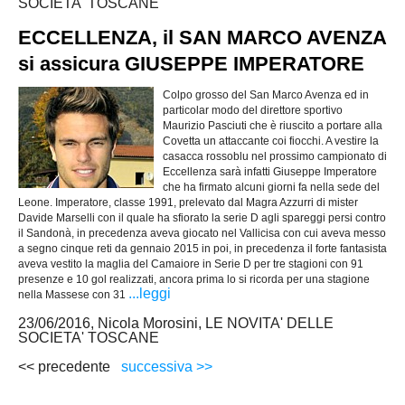
SOCIETA' TOSCANE
ECCELLENZA, il SAN MARCO AVENZA
si assicura GIUSEPPE IMPERATORE
Colpo grosso del San Marco Avenza ed in
particolar modo del direttore sportivo
Maurizio Pasciuti che è riuscito a portare alla
Covetta un attaccante coi fiocchi. A vestire la
casacca rossoblu nel prossimo campionato di
Eccellenza sarà infatti Giuseppe Imperatore
che ha firmato alcuni giorni fa nella sede del
Leone. Imperatore, classe 1991, prelevato dal Magra Azzurri di mister
Davide Marselli con il quale ha sfiorato la serie D agli spareggi persi contro
il Sandonà, in precedenza aveva giocato nel Vallicisa con cui aveva messo
a segno cinque reti da gennaio 2015 in poi, in precedenza il forte fantasista
aveva vestito la maglia del Camaiore in Serie D per tre stagioni con 91
presenze e 10 gol realizzati, ancora prima lo si ricorda per una stagione
...leggi
nella Massese con 31
23/06/2016, Nicola Morosini, LE NOVITA' DELLE
SOCIETA' TOSCANE
<< precedente
successiva >>