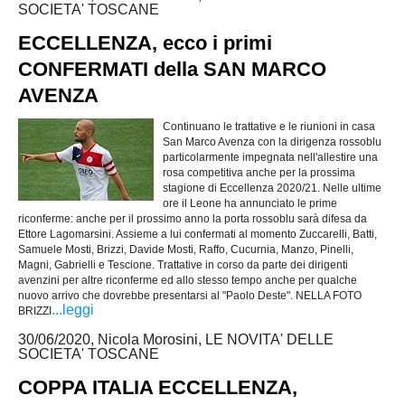
SOCIETA' TOSCANE
ECCELLENZA, ecco i primi
CONFERMATI della SAN MARCO
AVENZA
Continuano le trattative e le riunioni in casa
San Marco Avenza con la dirigenza rossoblu
particolarmente impegnata nell'allestire una
rosa competitiva anche per la prossima
stagione di Eccellenza 2020/21. Nelle ultime
ore il Leone ha annunciato le prime
riconferme: anche per il prossimo anno la porta rossoblu sarà difesa da
Ettore Lagomarsini. Assieme a lui confermati al momento Zuccarelli, Batti,
Samuele Mosti, Brizzi, Davide Mosti, Raffo, Cucurnia, Manzo, Pinelli,
Magni, Gabrielli e Tescione. Trattative in corso da parte dei dirigenti
avenzini per altre riconferme ed allo stesso tempo anche per qualche
nuovo arrivo che dovrebbe presentarsi al "Paolo Deste". NELLA FOTO
...leggi
BRIZZI
30/06/2020, Nicola Morosini, LE NOVITA' DELLE
SOCIETA' TOSCANE
COPPA ITALIA ECCELLENZA,