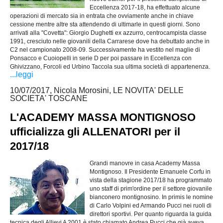
Eccellenza 2017-18, ha effettuato alcune
operazioni di mercato sia in entrata che ovviamente anche in chiave
cessione mentre altre sta attendendo di ultimarle in questi giorni. Sono
arrivati alla "Covetta": Giorgio Dughetti ex azzurro, centrocampista classe
1991, cresciuto nelle giovanili della Carrarese dove ha debuttato anche in
C2 nel campionato 2008-09. Successivamente ha vestito nel maglie di
Ponsacco e Cuoiopelli in serie D per poi passare in Eccellenza con
Ghivizzano, Forcoli ed Urbino Taccola sua ultima società di appartenenza.
...leggi
10/07/2017, Nicola Morosini, LE NOVITA' DELLE
SOCIETA' TOSCANE
L'ACADEMY MASSA MONTIGNOSO
ufficializza gli ALLENATORI per il
2017/18
Grandi manovre in casa Academy Massa
Montignoso. Il Presidente Emanuele Corfu in
vista della stagione 2017/18 ha programmato
uno staff di prim'ordine per il settore giovanile
bianconero montignosino. In primis le nomine
di Carlo Volpini ed Armando Pucci nei ruoli di
direttori sportivi. Per quanto riguarda la guida
tecnica degli Allievi A 2001 è stato chiamato Andrea Pucci che già aveva