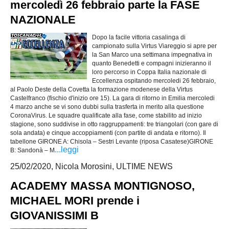
mercoledì 26 febbraio parte la FASE
NAZIONALE
Dopo la facile vittoria casalinga di
campionato sulla Virtus Viareggio si apre per
la San Marco una settimana impegnativa in
quanto Benedetti e compagni inizieranno il
loro percorso in Coppa Italia nazionale di
Eccellenza ospitando mercoledi 26 febbraio,
al Paolo Deste della Covetta la formazione modenese della Virtus
Castelfranco (fischio d'inizio ore 15). La gara di ritorno in Emilia mercoledi
4 marzo anche se vi sono dubbi sulla trasferta in merito alla questione
CoronaVirus. Le squadre qualificate alla fase, come stabilito ad inizio
stagione, sono suddivise in otto raggruppamenti: tre triangolari (con gare di
sola andata) e cinque accoppiamenti (con partite di andata e ritorno). Il
tabellone GIRONE A: Chisola – Sestri Levante (riposa Casatese)GIRONE
...leggi
B: Sandonà – M
25/02/2020, Nicola Morosini, ULTIME NEWS
ACADEMY MASSA MONTIGNOSO,
MICHAEL MORI prende i
GIOVANISSIMI B