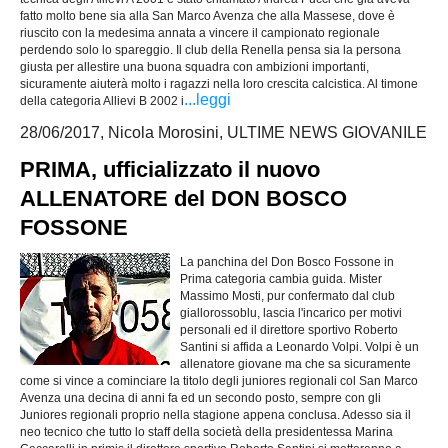
fatto molto bene sia alla San Marco Avenza che alla Massese, dove è
riuscito con la medesima annata a vincere il campionato regionale
perdendo solo lo spareggio. Il club della Renella pensa sia la persona
giusta per allestire una buona squadra con ambizioni importanti,
sicuramente aiuterà molto i ragazzi nella loro crescita calcistica. Al timone
...leggi
della categoria Allievi B 2002 i
28/06/2017, Nicola Morosini, ULTIME NEWS GIOVANILE
PRIMA, ufficializzato il nuovo
ALLENATORE del DON BOSCO
FOSSONE
La panchina del Don Bosco Fossone in
Prima categoria cambia guida. Mister
Massimo Mosti, pur confermato dal club
giallorossoblu, lascia l'incarico per motivi
personali ed il direttore sportivo Roberto
Santini si affida a Leonardo Volpi. Volpi è un
allenatore giovane ma che sa sicuramente
come si vince a cominciare la titolo degli juniores regionali col San Marco
Avenza una decina di anni fa ed un secondo posto, sempre con gli
Juniores regionali proprio nella stagione appena conclusa. Adesso sia il
neo tecnico che tutto lo staff della società della presidentessa Marina