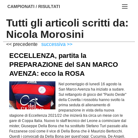
AREZZO
NOTIZIE:
CAMPIONATI / RISULTATI
FIRENZE
Societa' professionistiche
Tutti gli articoli scritti da:
Campionati :
GROSSETO
Le iniziative di TOSCANA GOL
Nicola Morosini
NAZIONALI
LIVORNO
Beach soccer
<< precedente
successiva >>
REGIONALI
ECCELLENZA, partita la
LUCCA
Rappresentative regionali e provinciali
PREPARAZIONE del SAN MARCO
MASSA CARRARA
FIGC Toscana
AVENZA: ecco la ROSA
PISA
Calcio femminile
Nel pomeriggio di lunedì 16 agosto la
San Marco Avenza ha iniziato a sudare.
PISTOIA
Calcio a 5
Sul rettangolo di gioco del "Paolo Deste"
della Covetta i rossoblu hanno svolto la
prima seduta di allenamento di
PRATO
Societa' piu'
preparazione in vista della nuova
stagione di Eccellenza 2021/22 che inizierà tra circa un mese con le
SIENA
Amatori AICS Lucca
gare di Coppa Italia. Nuovo lo staff tecnico del Leone a cominciare dal
mister, Giuseppe Della Bona che ha sostituito Stefano Turi passato alla
Carica la tua Rosa
Fezzanese così come il vice di Della Bona che è Maurizio Bertocchi.
Questi i convocati da Della Bona per quest’oggi: Cucurnia, De Angeli,