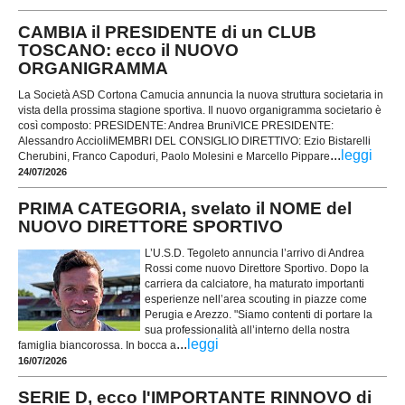
CAMBIA il PRESIDENTE di un CLUB
TOSCANO: ecco il NUOVO
ORGANIGRAMMA
La Società ASD Cortona Camucia annuncia la nuova struttura societaria in
vista della prossima stagione sportiva. Il nuovo organigramma societario è
così composto: PRESIDENTE: Andrea BruniVICE PRESIDENTE:
Alessandro AccioliMEMBRI DEL CONSIGLIO DIRETTIVO: Ezio Bistarelli
...
leggi
Cherubini, Franco Capoduri, Paolo Molesini e Marcello Pippare
24/07/2026
PRIMA CATEGORIA, svelato il NOME del
NUOVO DIRETTORE SPORTIVO
L’U.S.D. Tegoleto annuncia l’arrivo di Andrea
Rossi come nuovo Direttore Sportivo. Dopo la
carriera da calciatore, ha maturato importanti
esperienze nell’area scouting in piazze come
Perugia e Arezzo. "Siamo contenti di portare la
sua professionalità all’interno della nostra
...
leggi
famiglia biancorossa. In bocca a
16/07/2026
SERIE D, ecco l'IMPORTANTE RINNOVO di