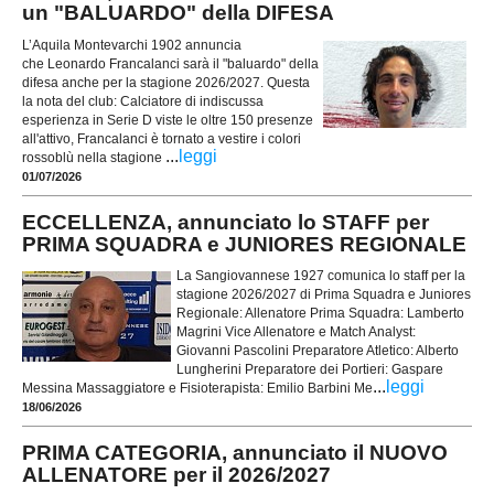
un "BALUARDO" della DIFESA
L’Aquila Montevarchi 1902 annuncia
che Leonardo Francalanci sarà il "baluardo" della
difesa anche per la stagione 2026/2027. Questa
la nota del club: Calciatore di indiscussa
esperienza in Serie D viste le oltre 150 presenze
all'attivo, Francalanci è tornato a vestire i colori
...
leggi
rossoblù nella stagione
01/07/2026
ECCELLENZA, annunciato lo STAFF per
PRIMA SQUADRA e JUNIORES REGIONALE
La Sangiovannese 1927 comunica lo staff per la
stagione 2026/2027 di Prima Squadra e Juniores
Regionale: Allenatore Prima Squadra: Lamberto
Magrini Vice Allenatore e Match Analyst:
Giovanni Pascolini Preparatore Atletico: Alberto
Lungherini Preparatore dei Portieri: Gaspare
...
leggi
Messina Massaggiatore e Fisioterapista: Emilio Barbini Me
18/06/2026
PRIMA CATEGORIA, annunciato il NUOVO
ALLENATORE per il 2026/2027