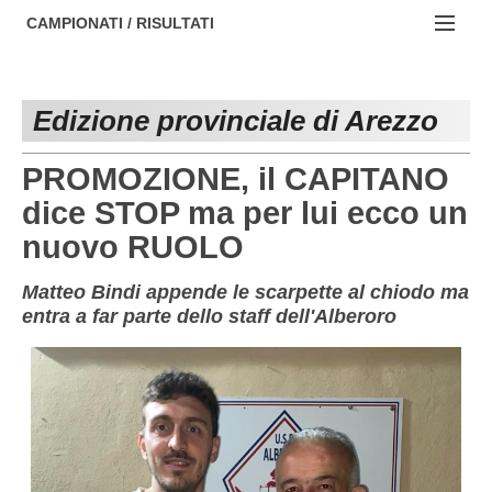
AREZZO
NOTIZIE:
CAMPIONATI / RISULTATI
FIRENZE
Societa' professionistiche
Campionati :
GROSSETO
Le iniziative di TOSCANA GOL
Edizione provinciale di Arezzo
NAZIONALI
LIVORNO
Beach soccer
REGIONALI
PROMOZIONE, il CAPITANO
LUCCA
Rappresentative regionali e provinciali
dice STOP ma per lui ecco un
nuovo RUOLO
MASSA CARRARA
FIGC Toscana
PISA
Calcio femminile
Matteo Bindi appende le scarpette al chiodo ma
entra a far parte dello staff dell'Alberoro
PISTOIA
Calcio a 5
PRATO
Societa' piu'
SIENA
Amatori AICS Lucca
Carica la tua Rosa