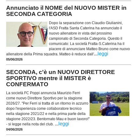
Annunciato il NOME del NUOVO MISTER in
SECONDA CATEGORIA
Dopo la separazione con Claudio Giulianini,
l'ASD Fratta Santa Caterina ha annunciato il
nuovo allenatore in vista del prossimo
campionato di Seconda Categoria. Questo il
comunicato: La società Fratta-S.Caterina ha il
piacere di annunciare Matteo Bruno come nuovo
...
leggi
allenatore della Prima squadra. Matteo è reduce dall'
05/06/2026
SECONDA, c'è un NUOVO DIRETTORE
SPORTIVO mentre il MISTER è
CONFERMATO
La società FC Poppi annuncia Maurizio Ferri
come nuovo Direttore Sportivo per la stagione
2026/27. "Per Ferri si tratta di un ritorno in azzurro
dopo l'esperienza come collaboratore tecnico
nella stagione 2021/22 e nella prima parte della
stagione 2022/23. Bentornato Mau e buon lavoro!"
...
leggi
- si legge nella nota del club.
04/06/2026