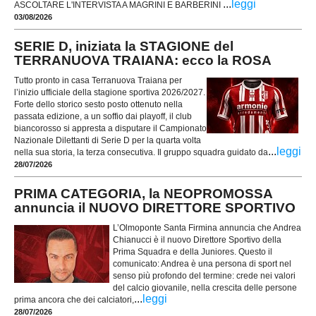
...
leggi
ASCOLTARE L'INTERVISTA A MAGRINI E BARBERINI
03/08/2026
SERIE D, iniziata la STAGIONE del
TERRANUOVA TRAIANA: ecco la ROSA
Tutto pronto in casa Terranuova Traiana per
l’inizio ufficiale della stagione sportiva 2026/2027.
Forte dello storico sesto posto ottenuto nella
passata edizione, a un soffio dai playoff, il club
biancorosso si appresta a disputare il Campionato
Nazionale Dilettanti di Serie D per la quarta volta
...
leggi
nella sua storia, la terza consecutiva. Il gruppo squadra guidato da
28/07/2026
PRIMA CATEGORIA, la NEOPROMOSSA
annuncia il NUOVO DIRETTORE SPORTIVO
L’Olmoponte Santa Firmina annuncia che Andrea
Chianucci è il nuovo Direttore Sportivo della
Prima Squadra e della Juniores. Questo il
comunicato: Andrea è una persona di sport nel
senso più profondo del termine: crede nei valori
del calcio giovanile, nella crescita delle persone
...
leggi
prima ancora che dei calciatori,
28/07/2026