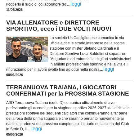
...
leggi
ricoperto il ruolo di collaboratore tec
11/06/2026
VIA ALLENATORE e DIRETTORE
SPORTIVO, ecco i DUE VOLTI NUOVI
La società Us Castiglionese comunica in via
ufficiale che le strade intraprese nella scorsa
stagione con mister Stefano Cardinali e il
Direttore Sportivo Luca Baldolini si separano.
"Auguriamo ad entrambi le migliori soddisfazioni
in ambito professionale sportivo e nella vita e li
...
leggi
ringraziamo per il lavoro svolto fino ad oggi nella nostra
08/06/2026
TERRANUOVA TRAIANA, i GIOCATORI
CONFERMATI per la PROSSIMA STAGIONE
ASD Terranuova Traiana (serie D) comunica ufficialmente di aver
perfezionato gli accordi, per la stagione sportiva ‪2026-2027, dei diritti alle
prestazioni sportive dei seguenti calciatori che continueranno a far parte
della rosa della prima squadra e che saranno pertanto nuovamente ai
nastri di partenza del prossimo campionato. Il quarto nella storia del Club
...
leggi
in Serie D, il
05/06/2026