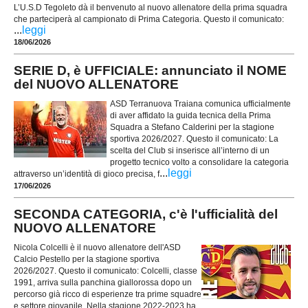
L’U.S.D Tegoleto dà il benvenuto al nuovo allenatore della prima squadra
che parteciperà al campionato di Prima Categoria. Questo il comunicato:
...
leggi
18/06/2026
SERIE D, è UFFICIALE: annunciato il NOME
del NUOVO ALLENATORE
ASD Terranuova Traiana comunica ufficialmente
di aver affidato la guida tecnica della Prima
Squadra a Stefano Calderini per la stagione
sportiva 2026/2027. Questo il comunicato: La
scelta del Club si inserisce all’interno di un
progetto tecnico volto a consolidare la categoria
...
leggi
attraverso un’identità di gioco precisa, f
17/06/2026
SECONDA CATEGORIA, c'è l'ufficialità del
NUOVO ALLENATORE
Nicola Colcelli è il nuovo allenatore dell'ASD
Calcio Pestello per la stagione sportiva
2026/2027. Questo il comunicato: Colcelli, classe
1991, arriva sulla panchina giallorossa dopo un
percorso già ricco di esperienze tra prime squadre
e settore giovanile. Nella stagione 2022-2023 ha