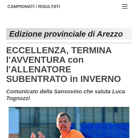
AREZZO
NOTIZIE:
CAMPIONATI / RISULTATI
FIRENZE
Societa' professionistiche
Campionati :
GROSSETO
Le iniziative di TOSCANA GOL
Edizione provinciale di Arezzo
NAZIONALI
LIVORNO
Beach soccer
REGIONALI
ECCELLENZA, TERMINA
LUCCA
Rappresentative regionali e provinciali
l'AVVENTURA con
l'ALLENATORE
MASSA CARRARA
FIGC Toscana
SUBENTRATO in INVERNO
PISA
Calcio femminile
Comunicato della Sansovino che saluta Luca
PISTOIA
Calcio a 5
Tognozzi
PRATO
Societa' piu'
SIENA
Amatori AICS Lucca
Carica la tua Rosa