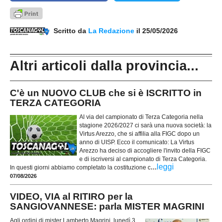
Scritto da
La Redazione
il 25/05/2026
Altri articoli dalla provincia...
C'è un NUOVO CLUB che si è ISCRITTO in
TERZA CATEGORIA
Al via del campionato di Terza Categoria nella
stagione 2026/2027 ci sarà una nuova società: la
Virtus Arezzo, che si affilia alla FIGC dopo un
anno di UISP. Ecco il comunicato: La Virtus
Arezzo ha deciso di accogliere l'invito della FIGC
e di iscriversi al campionato di Terza Categoria.
...
leggi
In questi giorni abbiamo completato la costituzione c
07/08/2026
VIDEO, VIA al RITIRO per la
SANGIOVANNESE: parla MISTER MAGRINI
Agli ordini di mister Lamberto Magrini, lunedì 3