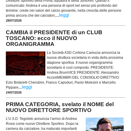
Direttore Sportivo della Prima Squadra e della Juniores. Questo il
comunicato: Andrea è una persona di sport nel senso più profondo del
termine: crede nei valori del calcio giovanile, nella crescita delle persone
...
leggi
prima ancora che dei calciatori,
28/07/2026
CAMBIA il PRESIDENTE di un CLUB
TOSCANO: ecco il NUOVO
ORGANIGRAMMA
La Società ASD Cortona Camucia annuncia la
nuova struttura societaria in vista della prossima
stagione sportiva. Il nuovo organigramma
societario è così composto: PRESIDENTE:
Andrea BruniVICE PRESIDENTE: Alessandro
AccioliMEMBRI DEL CONSIGLIO DIRETTIVO:
Ezio Bistarelli Cherubini, Franco Capoduri, Paolo Molesini e Marcello
...
leggi
Pippare
24/07/2026
PRIMA CATEGORIA, svelato il NOME del
NUOVO DIRETTORE SPORTIVO
L’U.S.D. Tegoleto annuncia l’arrivo di Andrea
Rossi come nuovo Direttore Sportivo. Dopo la
carriera da calciatore, ha maturato importanti