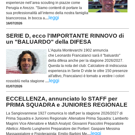
esperienze nell’area scouting in piazze come
Perugia e Arezzo. "Siamo contenti di portare la
sua professionalità all’interno della nostra famiglia
...
leggi
biancorossa. In bocca a
16/07/2026
SERIE D, ecco l'IMPORTANTE RINNOVO di
un "BALUARDO" della DIFESA
L’Aquila Montevarchi 1902 annuncia
che Leonardo Francalanci sarà il "baluardo"
della difesa anche per la stagione 2026/2027.
Questa la nota del club: Calciatore di indiscussa
esperienza in Serie D viste le oltre 150 presenze
all'attivo, Francalanci è tornato a vestire i colori
...
leggi
rossoblù nella stagione
01/07/2026
ECCELLENZA, annunciato lo STAFF per
PRIMA SQUADRA e JUNIORES REGIONALE
La Sangiovannese 1927 comunica lo staff per la stagione 2026/2027 di
Prima Squadra e Juniores Regionale: Allenatore Prima Squadra: Lamberto
Magrini Vice Allenatore e Match Analyst: Giovanni Pascolini Preparatore
Atletico: Alberto Lungherini Preparatore dei Portieri: Gaspare Messina
...
leggi
Massaggiatore e Fisioterapista: Emilio Barbini Me