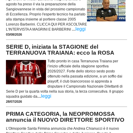
agosto ha preso il via la preparazione della
Sangiovannese in vista del prossimo campionato
di Eccellenza. Proprio l'esperto tecnico ha parlato
alla stampa insieme al portiere classe 2005
Lorenzo Barberini. CLICCA QUI PER ASCOLTARE
...
leggi
L'INTERVISTA A MAGRINI E BARBERINI
03/08/2026
SERIE D, iniziata la STAGIONE del
TERRANUOVA TRAIANA: ecco la ROSA
Tutto pronto in casa Terranuova Traiana per
l’inizio ufficiale della stagione sportiva
2026/2027. Forte dello storico sesto posto
ottenuto nella passata edizione, a un soffio dai
playoff, il club biancorosso si appresta a
disputare il Campionato Nazionale Dilettanti di
Serie D per la quarta volta nella sua storia, la terza consecutiva. Il gruppo
...
leggi
squadra guidato da
28/07/2026
PRIMA CATEGORIA, la NEOPROMOSSA
annuncia il NUOVO DIRETTORE SPORTIVO
L’Olmoponte Santa Firmina annuncia che Andrea Chianucci è il nuovo