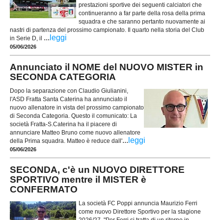
prestazioni sportive dei seguenti calciatori che
continueranno a far parte della rosa della prima
squadra e che saranno pertanto nuovamente ai
nastri di partenza del prossimo campionato. Il quarto nella storia del Club
...
leggi
in Serie D, il
05/06/2026
Annunciato il NOME del NUOVO MISTER in
SECONDA CATEGORIA
Dopo la separazione con Claudio Giulianini,
l'ASD Fratta Santa Caterina ha annunciato il
nuovo allenatore in vista del prossimo campionato
di Seconda Categoria. Questo il comunicato: La
società Fratta-S.Caterina ha il piacere di
annunciare Matteo Bruno come nuovo allenatore
...
leggi
della Prima squadra. Matteo è reduce dall'
05/06/2026
SECONDA, c'è un NUOVO DIRETTORE
SPORTIVO mentre il MISTER è
CONFERMATO
La società FC Poppi annuncia Maurizio Ferri
come nuovo Direttore Sportivo per la stagione