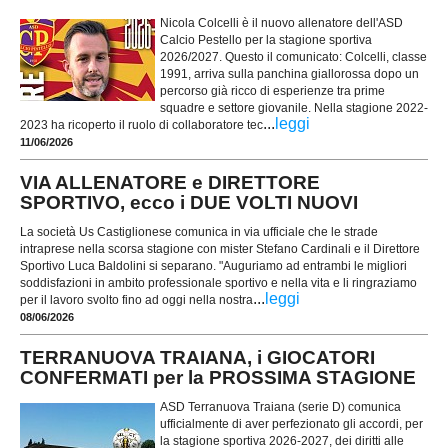
Nicola Colcelli è il nuovo allenatore dell'ASD
Calcio Pestello per la stagione sportiva
2026/2027. Questo il comunicato: Colcelli, classe
1991, arriva sulla panchina giallorossa dopo un
percorso già ricco di esperienze tra prime
squadre e settore giovanile. Nella stagione 2022-
...
leggi
2023 ha ricoperto il ruolo di collaboratore tec
11/06/2026
VIA ALLENATORE e DIRETTORE
SPORTIVO, ecco i DUE VOLTI NUOVI
La società Us Castiglionese comunica in via ufficiale che le strade
intraprese nella scorsa stagione con mister Stefano Cardinali e il Direttore
Sportivo Luca Baldolini si separano. "Auguriamo ad entrambi le migliori
soddisfazioni in ambito professionale sportivo e nella vita e li ringraziamo
...
leggi
per il lavoro svolto fino ad oggi nella nostra
08/06/2026
TERRANUOVA TRAIANA, i GIOCATORI
CONFERMATI per la PROSSIMA STAGIONE
ASD Terranuova Traiana (serie D) comunica
ufficialmente di aver perfezionato gli accordi, per
la stagione sportiva ‪2026-2027, dei diritti alle