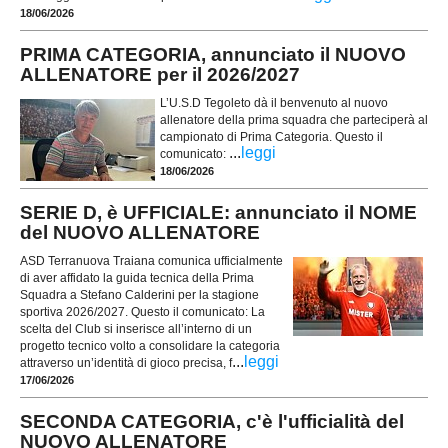
18/06/2026
PRIMA CATEGORIA, annunciato il NUOVO
ALLENATORE per il 2026/2027
L’U.S.D Tegoleto dà il benvenuto al nuovo
allenatore della prima squadra che parteciperà al
campionato di Prima Categoria. Questo il
...
leggi
comunicato:
18/06/2026
SERIE D, è UFFICIALE: annunciato il NOME
del NUOVO ALLENATORE
ASD Terranuova Traiana comunica ufficialmente
di aver affidato la guida tecnica della Prima
Squadra a Stefano Calderini per la stagione
sportiva 2026/2027. Questo il comunicato: La
scelta del Club si inserisce all’interno di un
progetto tecnico volto a consolidare la categoria
...
leggi
attraverso un’identità di gioco precisa, f
17/06/2026
SECONDA CATEGORIA, c'è l'ufficialità del
NUOVO ALLENATORE