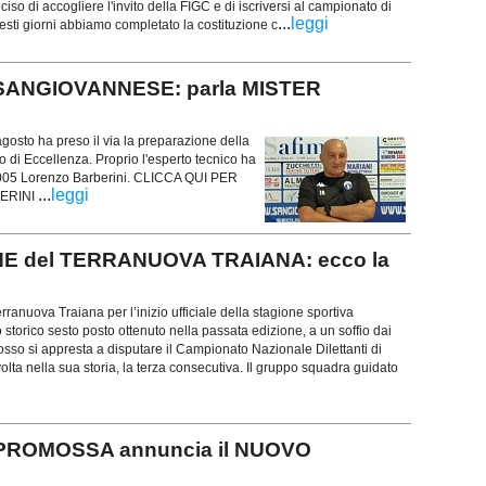
iso di accogliere l'invito della FIGC e di iscriversi al campionato di
...
leggi
esti giorni abbiamo completato la costituzione c
la SANGIOVANNESE: parla MISTER
agosto ha preso il via la preparazione della
di Eccellenza. Proprio l'esperto tecnico ha
 2005 Lorenzo Barberini. CLICCA QUI PER
...
leggi
BERINI
IONE del TERRANUOVA TRAIANA: ecco la
rranuova Traiana per l’inizio ufficiale della stagione sportiva
 storico sesto posto ottenuto nella passata edizione, a un soffio dai
rosso si appresta a disputare il Campionato Nazionale Dilettanti di
olta nella sua storia, la terza consecutiva. Il gruppo squadra guidato
PROMOSSA annuncia il NUOVO