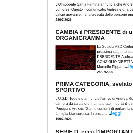
L’Olmoponte Santa Firmina annuncia che Andrea 
Juniores. Questo il comunicato: Andrea è una per
calcio giovanile, nella crescita delle persone pr
28/07/2026
CAMBIA il PRESIDENTE di 
ORGANIGRAMMA
La Società ASD Cortona
prossima stagione spo
PRESIDENTE: Andrea
CONSIGLIO DIRETTIVO: 
...
le
Marcello Pippare
24/07/2026
PRIMA CATEGORIA, svelato
SPORTIVO
L’U.S.D. Tegoleto annuncia l’arrivo di Andrea R
carriera da calciatore, ha maturato importanti e
Perugia e Arezzo. "Siamo contenti di portare la s
...
leggi
famiglia biancorossa. In bocca a
16/07/2026
SERIE D, ecco l'IMPORTAN