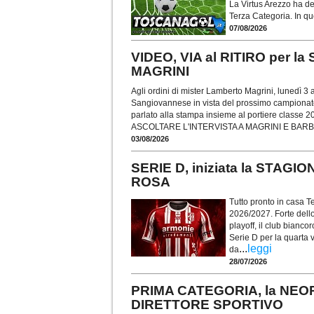
La Virtus Arezzo ha dec
Terza Categoria. In qu
07/08/2026
VIDEO, VIA al RITIRO per 
MAGRINI
Agli ordini di mister Lamberto Magrini, lunedì 3 
Sangiovannese in vista del prossimo campionato 
parlato alla stampa insieme al portiere classe
ASCOLTARE L'INTERVISTA A MAGRINI E BAR
03/08/2026
SERIE D, iniziata la STAG
ROSA
Tutto pronto in casa Te
2026/2027. Forte dello
playoff, il club bianco
Serie D per la quarta v
...
leggi
da
28/07/2026
PRIMA CATEGORIA, la NEO
DIRETTORE SPORTIVO