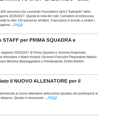
1902 annuncia che Leonardo Francalanci sarà il "baluardo" della
agione 2026/2027. Questa la nota del club: Calciatore di indiscussa
iste le oltre 150 presenze all'attivo, Francalanci è tornato a vestire i
...
leggi
stagione
o STAFF per PRIMA SQUADRA e
a stagione 2026/2027 di Prima Squadra e Juniores Regionale:
 Allenatore e Match Analyst: Giovanni Pascolini Preparatore Atletico:
spare Messina Massaggiatore e Fisioterapista: Emilio Barbini
ato il NUOVO ALLENATORE per il
 benvenuto al nuovo allenatore della prima squadra che parteciperà al
...
leggi
ategoria. Questo il comunicato: