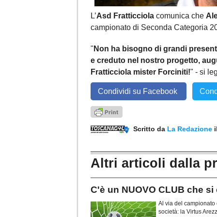
L’
Asd Fratticciola
comunica che
Al
campionato di Seconda Categoria 2
"
Non ha bisogno di grandi present
e creduto nel nostro progetto, au
Fratticciola mister Forciniti!
" - si l
Condividi su Facebook
Cond
Scritto da
La Redazione
Altri articoli dalla p
C'è un NUOVO CLUB che si
Al via del campionato
società: la Virtus Arez