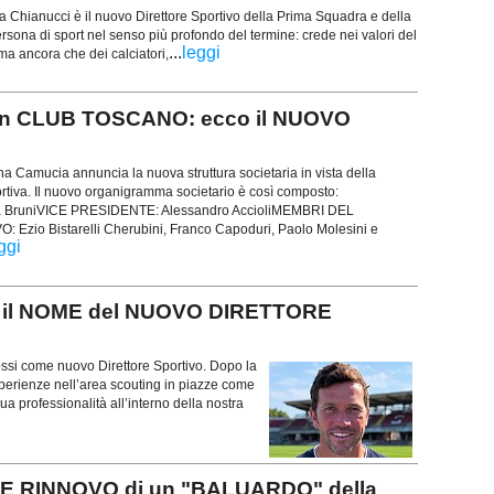
Chianucci è il nuovo Direttore Sportivo della Prima Squadra e della
sona di sport nel senso più profondo del termine: crede nei valori del
...
leggi
ima ancora che dei calciatori,
un CLUB TOSCANO: ecco il NUOVO
 Camucia annuncia la nuova struttura societaria in vista della
rtiva. Il nuovo organigramma societario è così composto:
 BruniVICE PRESIDENTE: Alessandro AccioliMEMBRI DEL
Ezio Bistarelli Cherubini, Franco Capoduri, Paolo Molesini e
ggi
 il NOME del NUOVO DIRETTORE
ossi come nuovo Direttore Sportivo. Dopo la
sperienze nell’area scouting in piazze come
ua professionalità all’interno della nostra
TE RINNOVO di un "BALUARDO" della