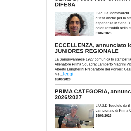
DIFESA
L’Aquila Montevarchi 
difesa anche per la st
esperienza in Serie D v
colori rossoblù nella 
01/07/2026
ECCELLENZA, annunciato l
JUNIORES REGIONALE
La Sangiovannese 1927 comunica lo staff per l
Allenatore Prima Squadra: Lamberto Magrini Vice
Alberto Lungherini Preparatore dei Portieri: Ga
...
leggi
Me
18/06/2026
PRIMA CATEGORIA, annunci
2026/2027
L’U.S.D Tegoleto dà il
campionato di Prima C
18/06/2026