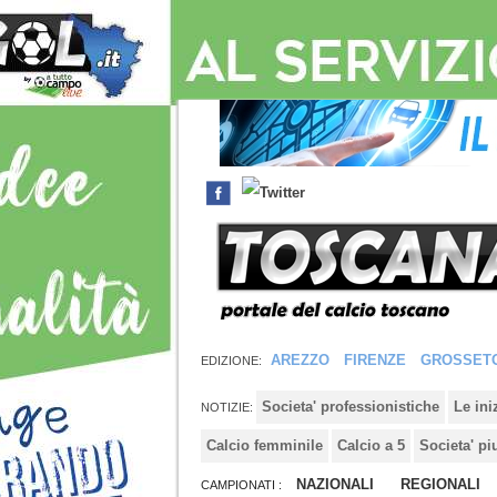
AREZZO
FIRENZE
GROSSET
EDIZIONE:
Societa' professionistiche
Le in
NOTIZIE:
Calcio femminile
Calcio a 5
Societa' pi
NAZIONALI
REGIONALI
CAMPIONATI :