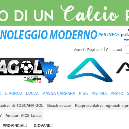
|
Accedi / Registrati
Contattaci
O
LIVORNO
LUCCA
MASSA CARRARA
PISA
PISTOIA
PRATO
iziative di TOSCANA GOL
Beach soccer
Rappresentative regionali e pr
u'
Amatori AICS Lucca
PROVINCIALI
GIOVANILI