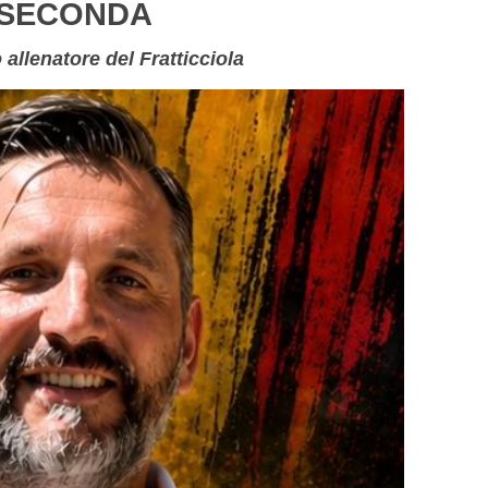
i SECONDA
 allenatore del Fratticciola