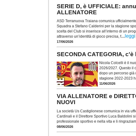
SERIE D, è UFFICIALE: ann
ALLENATORE
ASD Terranuova Traiana comunica ufficialmente d
Squadra a Stefano Calderini per la stagione spo
scelta del Club si inserisce all’interno di un pro
...
leggi
attraverso un’identità di gioco precisa, f
17/06/2026
SECONDA CATEGORIA, c'è l
Nicola Colcelli è il n
2026/2027. Questo il c
dopo un percorso già r
stagione 2022-2023 ha 
11/06/2026
VIA ALLENATORE e DIRETT
NUOVI
La società Us Castiglionese comunica in via uffi
Cardinali e il Direttore Sportivo Luca Baldolini 
professionale sportivo e nella vita e li ringraziam
08/06/2026