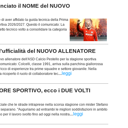
unciato il NOME del NUOVO
i aver affidato la guida tecnica della Prima
rtiva 2026/2027. Questo il comunicato: La
getto tecnico volto a consolidare la categoria
'ufficialità del NUOVO ALLENATORE
uovo allenatore dell'ASD Calcio Pestello per la stagione sportiva
omunicato: Colcelli, classe 1991, arriva sulla panchina giallorossa
icco di esperienze tra prime squadre e settore giovanile. Nella
...
leggi
ricoperto il ruolo di collaboratore tec
ORE SPORTIVO, ecco i DUE VOLTI
ciale che le strade intraprese nella scorsa stagione con mister Stefano
si separano. "Auguriamo ad entrambi le migliori soddisfazioni in ambito
...
leggi
o per il lavoro svolto fino ad oggi nella nostra