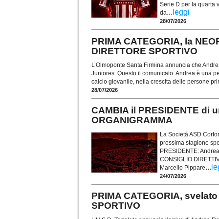
Serie D per la quarta v
...
leggi
da
28/07/2026
PRIMA CATEGORIA, la NEO
DIRETTORE SPORTIVO
L’Olmoponte Santa Firmina annuncia che Andrea 
Juniores. Questo il comunicato: Andrea è una per
calcio giovanile, nella crescita delle persone pr
28/07/2026
CAMBIA il PRESIDENTE di 
ORGANIGRAMMA
La Società ASD Cortona
prossima stagione spo
PRESIDENTE: Andrea
CONSIGLIO DIRETTIVO: 
...
le
Marcello Pippare
24/07/2026
PRIMA CATEGORIA, svelato
SPORTIVO