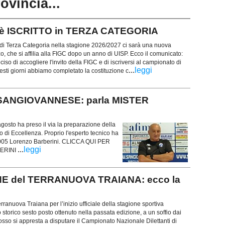
rovincia...
 è ISCRITTO in TERZA CATEGORIA
 di Terza Categoria nella stagione 2026/2027 ci sarà una nuova
zo, che si affilia alla FIGC dopo un anno di UISP. Ecco il comunicato:
iso di accogliere l'invito della FIGC e di iscriversi al campionato di
...
leggi
esti giorni abbiamo completato la costituzione c
la SANGIOVANNESE: parla MISTER
agosto ha preso il via la preparazione della
di Eccellenza. Proprio l'esperto tecnico ha
 2005 Lorenzo Barberini. CLICCA QUI PER
...
leggi
BERINI
IONE del TERRANUOVA TRAIANA: ecco la
rranuova Traiana per l’inizio ufficiale della stagione sportiva
 storico sesto posto ottenuto nella passata edizione, a un soffio dai
rosso si appresta a disputare il Campionato Nazionale Dilettanti di