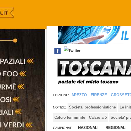
AREZZO
FIRENZE
GROSSET
EDIZIONE:
Societa' professionistiche
Le in
NOTIZIE:
Calcio femminile
Calcio a 5
Societa' pi
NAZIONALI
REGIONALI
CAMPIONATI :