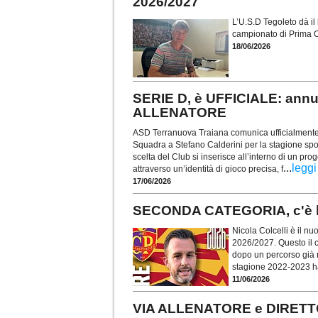
2026/2027
L’U.S.D Tegoleto dà il
campionato di Prima C
18/06/2026
SERIE D, è UFFICIALE: ann
ALLENATORE
ASD Terranuova Traiana comunica ufficialmente d
Squadra a Stefano Calderini per la stagione spo
scelta del Club si inserisce all’interno di un pro
...
leggi
attraverso un’identità di gioco precisa, f
17/06/2026
SECONDA CATEGORIA, c'è l
Nicola Colcelli è il n
2026/2027. Questo il c
dopo un percorso già r
stagione 2022-2023 ha 
11/06/2026
VIA ALLENATORE e DIRETT