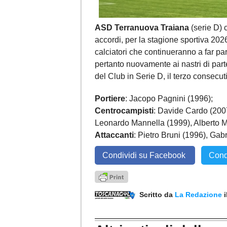
ASD Terranuova Traiana
(serie D) 
accordi, per la stagione sportiva ‪2026
calciatori che continueranno a far pa
pertanto nuovamente ai nastri di part
del Club in Serie D, il terzo consecut
Portiere
: Jacopo Pagnini (1996);
Centrocampisti
: Davide Cardo (200
Leonardo Mannella (1999), Alberto Ma
Attaccanti
: Pietro Bruni (1996), Gab
Condividi su Facebook
Cond
Scritto da
La Redazione