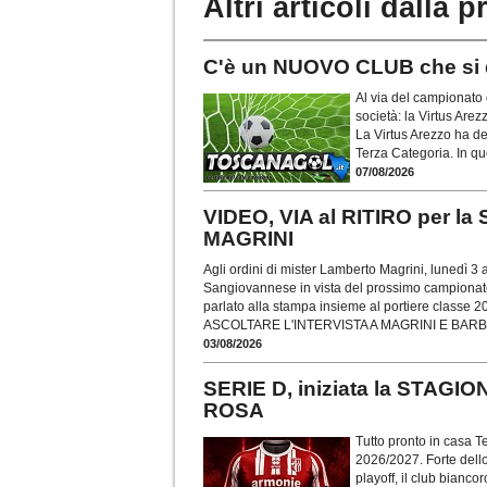
Altri articoli dalla p
C'è un NUOVO CLUB che si
Al via del campionato
società: la Virtus Arez
La Virtus Arezzo ha dec
Terza Categoria. In qu
07/08/2026
VIDEO, VIA al RITIRO per 
MAGRINI
Agli ordini di mister Lamberto Magrini, lunedì 3 
Sangiovannese in vista del prossimo campionato 
parlato alla stampa insieme al portiere classe
ASCOLTARE L'INTERVISTA A MAGRINI E BAR
03/08/2026
SERIE D, iniziata la STAG
ROSA
Tutto pronto in casa Te
2026/2027. Forte dello
playoff, il club bianco