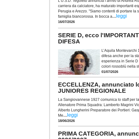
L’U.S.D. Tegoleto annuncia l’arrivo di Andrea R
carriera da calciatore, ha maturato importanti e
Perugia e Arezzo. "Siamo contenti di portare la s
...
leggi
famiglia biancorossa. In bocca a
16/07/2026
SERIE D, ecco l'IMPORTAN
DIFESA
L’Aquila Montevarchi 
difesa anche per la st
esperienza in Serie D v
colori rossoblù nella 
01/07/2026
ECCELLENZA, annunciato l
JUNIORES REGIONALE
La Sangiovannese 1927 comunica lo staff per l
Allenatore Prima Squadra: Lamberto Magrini Vice
Alberto Lungherini Preparatore dei Portieri: Ga
...
leggi
Me
18/06/2026
PRIMA CATEGORIA, annunci