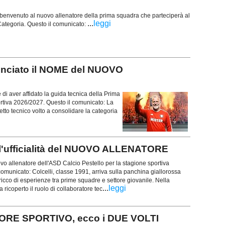
 benvenuto al nuovo allenatore della prima squadra che parteciperà al
...
leggi
ategoria. Questo il comunicato:
unciato il NOME del NUOVO
i aver affidato la guida tecnica della Prima
rtiva 2026/2027. Questo il comunicato: La
getto tecnico volto a consolidare la categoria
'ufficialità del NUOVO ALLENATORE
uovo allenatore dell'ASD Calcio Pestello per la stagione sportiva
omunicato: Colcelli, classe 1991, arriva sulla panchina giallorossa
icco di esperienze tra prime squadre e settore giovanile. Nella
...
leggi
ricoperto il ruolo di collaboratore tec
ORE SPORTIVO, ecco i DUE VOLTI