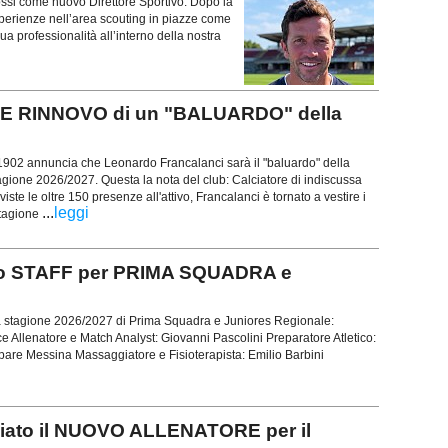
ossi come nuovo Direttore Sportivo. Dopo la
sperienze nell’area scouting in piazze come
ua professionalità all’interno della nostra
TE RINNOVO di un "BALUARDO" della
1902 annuncia che Leonardo Francalanci sarà il "baluardo" della
agione 2026/2027. Questa la nota del club: Calciatore di indiscussa
iste le oltre 150 presenze all'attivo, Francalanci è tornato a vestire i
...
leggi
stagione
o STAFF per PRIMA SQUADRA e
a stagione 2026/2027 di Prima Squadra e Juniores Regionale:
 Allenatore e Match Analyst: Giovanni Pascolini Preparatore Atletico:
spare Messina Massaggiatore e Fisioterapista: Emilio Barbini
ato il NUOVO ALLENATORE per il