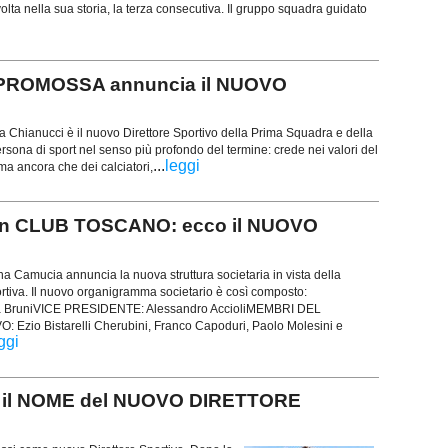
olta nella sua storia, la terza consecutiva. Il gruppo squadra guidato
PROMOSSA annuncia il NUOVO
Chianucci è il nuovo Direttore Sportivo della Prima Squadra e della
sona di sport nel senso più profondo del termine: crede nei valori del
...
leggi
ima ancora che dei calciatori,
un CLUB TOSCANO: ecco il NUOVO
 Camucia annuncia la nuova struttura societaria in vista della
rtiva. Il nuovo organigramma societario è così composto:
 BruniVICE PRESIDENTE: Alessandro AccioliMEMBRI DEL
Ezio Bistarelli Cherubini, Franco Capoduri, Paolo Molesini e
ggi
 il NOME del NUOVO DIRETTORE