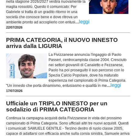
nella stagione 2026/2027 vestirà nuovamente la
maglia rossoblù. Questo il comunicato: Per
Gabriele si tratta di un gradito ritorno in una
società che conosce bene e dove ritrova un
...
leggi
ambiente pronto ad accoglierlo con entusi
22/07/2026
PRIMA CATEGORIA, il NUOVO INNESTO
arriva dalla LIGURIA
La Fivizzanese annuncia l'ingaggio di Paolo
Passeri, centrocampista classe 2004. Cresciuto
nei settori giovanili di Canaletto e Fezzanese,
Paolo ha poi proseguito il suo percorso con lo
Spezia Calcio Popolare, dove ha maturato
esperienza nel campionato di Prima Categoria.
...
leggi
"Un innesto che porta dinamismo, entusiasmo e qualità in me
17/07/2026
Ufficiale un TRIPLO INNESTO per un
sodalizio di PRIMA CATEGORIA
Continua la campagna acquisti della Fivizzanese in vista del prossimo
campionato di Prima Categoria. Sono ufficiali altri tre nuovi acquisti. Questi
i comunicati: SAMUELE GENTILE - Terzino destro di ruolo classe 2005,
capace di adattarsi con efficacia anche sulla corsia sinistra, Samuele arriva