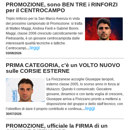
PROMOZIONE, sono BEN TRE i RINFORZI
per il CENTROCAMPO
Triplo rinforzo per la San Marco Avenza in vista
del prossimo campionato di Promozione: si tratta
di Matteo Maggi, Andrea Fanti e Gabriel Bonni.
Maggi, classe 2006 cresciuto calcisticamente nel
Pietrasanta, è un giovane centrocampista dalle
interessanti qualità tecniche e tattiche.
...
leggi
Centrocampi
03/08/2026
PRIMA CATEGORIA, c'è un VOLTO NUOVO
sulle CORSIE ESTERNE
La Fivizzanese accoglie Giuseppe Iaropoli,
esterno classe 2005, lo scorso anno in forza al
Mulazzo. Questo il comunicato: Giocatore
giovane, dinamico e con tanta voglia di crescere,
Giuseppe arriva a Fivizzano pronto a mettersi a
disposizione del gruppo e dello staff tecnico, con
...
leggi
l’obiettivo di dare il proprio contributo e continua
30/07/2026
PROMOZIONE, ufficiale la FIRMA di un