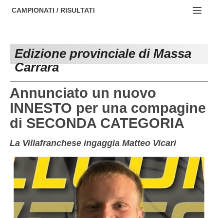
AREZZO
NOTIZIE:
CAMPIONATI / RISULTATI
FIRENZE
Societa' professionistiche
Campionati :
GROSSETO
Le iniziative di TOSCANA GOL
Edizione provinciale di Massa
NAZIONALI
Carrara
LIVORNO
Beach soccer
REGIONALI
LUCCA
Rappresentative regionali e provinciali
Annunciato un nuovo
INNESTO per una compagine
MASSA CARRARA
FIGC Toscana
di SECONDA CATEGORIA
PISA
Calcio femminile
La Villafranchese ingaggia Matteo Vicari
PISTOIA
Calcio a 5
PRATO
Societa' piu'
SIENA
Amatori AICS Lucca
Carica la tua Rosa