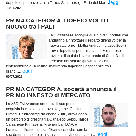
...
leggi
dopo le esperienze con la Tarros Sarzanese, il Forte dei Mar
13/07/2026
PRIMA CATEGORIA, DOPPIO VOLTO
NUOVO tra i PALI
La Fivizzanese accoglie due giovani portieri che
andranno a rinforzare il reparto difensivo per la
nuova stagione. - Mattia Andreoli (classe 2004)
arriva dopo le esperienze con la Fezzanese,
dove ha disputato il campionato di Serie D e il
percorso nel settore giovanile, e con
l’Intercomunale Beverino, maturando importanti esperienze tra i
...
leggi
grandi.
09/07/2026
PRIMA CATEGORIA, società annuncia il
PRIMO INNESTO di MERCATO
La ASD Fivizzanese annuncia il suo primo
acquisto in vista della nuova stagione: Cristian
Elmazi. Centrocampista classe 2006, arriva dopo
un percorso di crescita tra Canaletto Sepor, Tarros
Sarzanese Primavera, Rivasamba H.C.A. e
Lunigiana Pontremolese. "Siamo certi che, con la
...
leggi
sua determinazione e la sua voglia di vincere, saprà