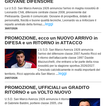
GIOVANE DIFENSORE
La U.S.D. San Marco Avenza 1926 annuncia l'arrivo in maglia rossoblù di
Leonardo Chiti, difensore centrale classe 2008, proveniente dal
Pietrasanta. Questo il comunicato: Giovane di prospettiva, dotato di
personalità, fisicità e buone qualità tecniche, Leonardo va a rinforzare il
...
leggi
reparto arretrato della formaz
30/07/2026
PROMOZIONE, ecco un NUOVO ARRIVO in
DIFESA e un RITORNO in ATTACCO
L'U.S.D. San Marco Avenza 1926 annuncia
l'arrivo del difensore classe 2007 Aurelio Ricci ed
il ritorno dell'attaccante classe 1997 Davide
Mazzucchelli, che entrano a far parte della rosa
rossoblù per la stagione sportiva 2026/2027.
Cresciuto calcisticamente in realtà importanti del
...
leggi
territorio, Ricci approda alla San Marco
24/07/2026
PROMOZIONE, UFFICIALI un GRADITO
RITORNO e un VOLTO NUOVO
U.S.D. San Marco Avenza 1926 annuncia il ritorno
di Gabriele Baldini, portiere classe 2005, che