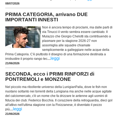
08/07/2026
PRIMA CATEGORIA, arrivano DUE
IMPORTANTI INNESTI
Non è ancora tempo di proclami, ma dalle parti di
via Tinucci il vento sembra essere cambiato. Il
Mulazzo che Giorgio Chelotti sta contribuendo a
plasmare per la stagione 2026-27 non
assomiglia alle squadre chiamate
semplicemente a galleggiare nelle acque della
Prima Categoria. C'è piuttosto il disegno di una formazione destinata a
...
leggi
irrobustire il proprio rango tec
21/06/2026
SECONDA, ecco i PRIMI RINFORZI di
PONTREMOLI e MONZONE
Nel piccolo ma ribollente universo della LunigianPalla, dove le fish non
nuotano soltanto nei torrenti della Lunigiana ma anche nelle acque agitate
del calciomercato, c'è un nome che fa drizzare le antenne agli uomini di
fiducia dei club: Federico Bocchia. Il corazziere della retroguardia, dieci gol
all'attivo nell'ultima stagione con la Fivizzanese, è diventato il pezzo
...
leggi
più
21/06/2026