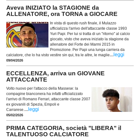
Aveva INIZIATO la STAGIONE da
ALLENATORE, ora TORNA a GIOCARE
In vista di questo rush finale, il Mulazzo
ufficializza l'arrivo dell'attaccante classe 1993
Yuri Papi. Per lui si tratta di un "ritorno" al calcio
giocato, visto che aveva iniziato la stagione da
allenatore del Forte dei Marmi 2015 in
Promozione. Per Papi una lunga carriera da
...
leggi
calciatore, che lo ha visto vestire sin qui, tra le altre, le maglie
09/04/2026
ECCELLENZA, arriva un GIOVANE
ATTACCANTE
Volto nuovo per l'attacco della Massese: la
compagine bianconera ha infatti ufficializzato
l'arrivo di Romano Ferrari, attaccante classe 2007
ex giovanili di Spezia, Empoli e
...
leggi
Carrarese.
05/02/2026
PRIMA CATEGORIA, società "LIBERA" il
TALENTUOSO CALCIATORE