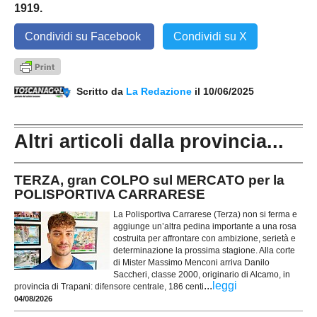
1919.
Condividi su Facebook
Condividi su X
Scritto da
La Redazione
il 10/06/2025
Altri articoli dalla provincia...
TERZA, gran COLPO sul MERCATO per la
POLISPORTIVA CARRARESE
La Polisportiva Carrarese (Terza) non si ferma e
aggiunge un’altra pedina importante a una rosa
costruita per affrontare con ambizione, serietà e
determinazione la prossima stagione. Alla corte
di Mister Massimo Menconi arriva Danilo
Saccheri, classe 2000, originario di Alcamo, in
...
leggi
provincia di Trapani: difensore centrale, 186 centi
04/08/2026