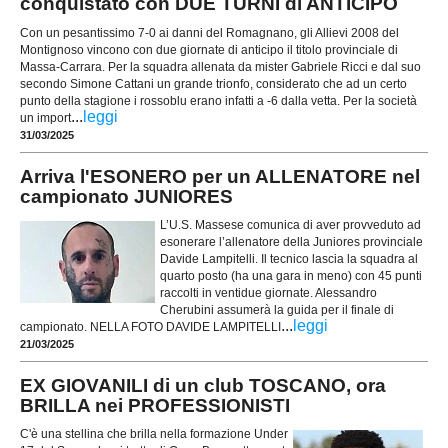
conquistato con DUE TURNI di ANTICIPO
Con un pesantissimo 7-0 ai danni del Romagnano, gli Allievi 2008 del
Montignoso vincono con due giornate di anticipo il titolo provinciale di
Massa-Carrara. Per la squadra allenata da mister Gabriele Ricci e dal suo
secondo Simone Cattani un grande trionfo, considerato che ad un certo
punto della stagione i rossoblu erano infatti a -6 dalla vetta. Per la società
...
leggi
un import
31/03/2025
Arriva l'ESONERO per un ALLENATORE nel
campionato JUNIORES
L’U.S. Massese comunica di aver provveduto ad
esonerare l’allenatore della Juniores provinciale
Davide Lampitelli. Il tecnico lascia la squadra al
quarto posto (ha una gara in meno) con 45 punti
raccolti in ventidue giornate. Alessandro
Cherubini assumerà la guida per il finale di
...
leggi
campionato. NELLA FOTO DAVIDE LAMPITELLI
21/03/2025
EX GIOVANILI di un club TOSCANO, ora
BRILLA nei PROFESSIONISTI
C'è una stellina che brilla nella formazione Under