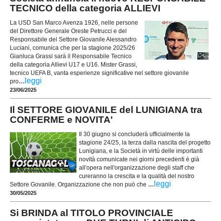
TECNICO della categoria ALLIEVI
La USD San Marco Avenza 1926, nelle persone
del Direttore Generale Oreste Petrucci e del
Responsabile del Settore Giovanile Alessandro
Luciani, comunica che per la stagione 2025/26
Gianluca Grassi sarà il Responsabile Tecnico
della categoria Allievi U17 e U16. Mister Grassi,
tecnico UEFA B, vanta esperienze significative nel settore giovanile
...
leggi
pro
23/06/2025
Il SETTORE GIOVANILE del LUNIGIANA tra
CONFERME e NOVITA'
Il 30 giugno si concluderà ufficialmente la
stagione 24/25, la terza dalla nascita del progetto
Lunigiana, e la Società in virtù delle importanti
novità comunicate nei giorni precedenti è già
all'opera nell'organizzazione degli staff che
cureranno la crescita e la qualità del nostro
...
leggi
Settore Govanile. Organizzazione che non può che
30/05/2025
Si BRINDA al TITOLO PROVINCIALE