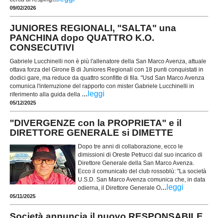
09/02/2026
JUNIORES REGIONALI, "SALTA" una
PANCHINA dopo QUATTRO K.O.
CONSECUTIVI
Gabriele Lucchinelli non è più l'allenatore della San Marco Avenza, attuale
ottava forza del Girone B di Juniores Regionali con 18 punti conquistati in
dodici gare, ma reduce da quattro sconfitte di fila. "Usd San Marco Avenza
comunica l'interruzione del rapporto con mister Gabriele Lucchinelli in
...
leggi
riferimento alla guida della
05/12/2025
"DIVERGENZE con la PROPRIETA" e il
DIRETTORE GENERALE si DIMETTE
Dopo tre anni di collaborazione, ecco le
dimissioni di Oreste Petrucci dal suo incarico di
Direttore Generale della San Marco Avenza.
Ecco il comunicato del club rossoblù: "La società
U.S.D. San Marco Avenza comunica che, in data
...
leggi
odierna, il Direttore Generale O
05/11/2025
Società annuncia il nuovo RESPONSABILE