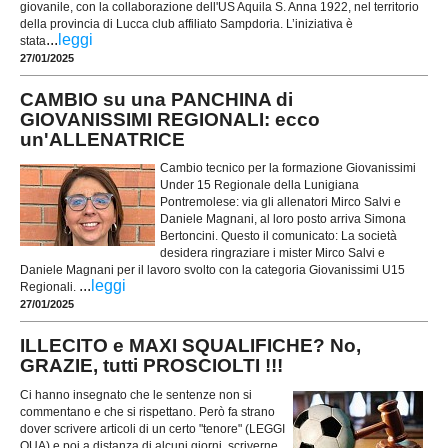
giovanile, con la collaborazione dell'US Aquila S. Anna 1922, nel territorio
della provincia di Lucca club affiliato Sampdoria. L’iniziativa è
...
leggi
stata
27/01/2025
CAMBIO su una PANCHINA di
GIOVANISSIMI REGIONALI: ecco
un'ALLENATRICE
Cambio tecnico per la formazione Giovanissimi
Under 15 Regionale della Lunigiana
Pontremolese: via gli allenatori Mirco Salvi e
Daniele Magnani, al loro posto arriva Simona
Bertoncini. Questo il comunicato: La società
desidera ringraziare i mister Mirco Salvi e
Daniele Magnani per il lavoro svolto con la categoria Giovanissimi U15
...
leggi
Regionali.
27/01/2025
ILLECITO e MAXI SQUALIFICHE? No,
GRAZIE, tutti PROSCIOLTI !!!
Ci hanno insegnato che le sentenze non si
commentano e che si rispettano. Però fa strano
dover scrivere articoli di un certo "tenore" (LEGGI
QUA) e poi a distanza di alcuni giorni, scriverne