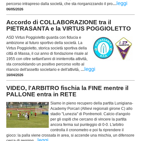
...
leggi
percorso intrapreso dalla società, che sta riorganizzando il pro
06/05/2026
Accordo di COLLABORAZIONE tra il
PIETRASANTA e la VIRTUS POGGIOLETTO
ASD Virtus Poggioletto guarda con fiducia e
ambizione al futuro sportivo della società. La
Virtus Poggioletto, storica società sportiva della
città di Massa, il cui anno di fondazione risale al
1955 con oltre settant'anni di ininterrotta attività,
sta consolidando un positivo percorso volto al
...
leggi
rilancio dell'assetto societario e dell'attività,
16/04/2026
VIDEO, l'ARBITRO fischia la FINE mentre il
PALLONE entra in RETE
Siamo in pieno recupero della partita Lunigiana-
Academy Porcari (Allievi regionali girone C) allo
stadio "Lunezia" di Pontremoli. Calcio d'angolo
per gli ospiti che cercano di vincere la partita
ancora ferma sul punteggio di 0-0. L'arbitro
controlla il cronometro e poi fa riprendere il
gioco: la palla viene crossata in area, si accende una mischia, un difensore
...
leggi
cerca di resping