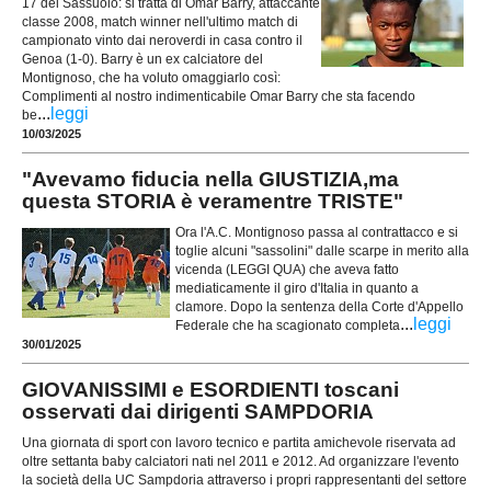
17 del Sassuolo: si tratta di Omar Barry, attaccante
classe 2008, match winner nell'ultimo match di
campionato vinto dai neroverdi in casa contro il
Genoa (1-0). Barry è un ex calciatore del
Montignoso, che ha voluto omaggiarlo così:
Complimenti al nostro indimenticabile Omar Barry che sta facendo
...
leggi
be
10/03/2025
"Avevamo fiducia nella GIUSTIZIA,ma
questa STORIA è veramentre TRISTE"
Ora l'A.C. Montignoso passa al contrattacco e si
toglie alcuni "sassolini" dalle scarpe in merito alla
vicenda (LEGGI QUA) che aveva fatto
mediaticamente il giro d'Italia in quanto a
clamore. Dopo la sentenza della Corte d'Appello
...
leggi
Federale che ha scagionato completa
30/01/2025
GIOVANISSIMI e ESORDIENTI toscani
osservati dai dirigenti SAMPDORIA
Una giornata di sport con lavoro tecnico e partita amichevole riservata ad
oltre settanta baby calciatori nati nel 2011 e 2012. Ad organizzare l'evento
la società della UC Sampdoria attraverso i propri rappresentanti del settore