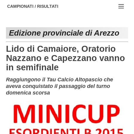
AREZZO
NOTIZIE:
CAMPIONATI / RISULTATI
FIRENZE
Societa' professionistiche
Campionati :
GROSSETO
Le iniziative di TOSCANA GOL
Edizione provinciale di Arezzo
NAZIONALI
LIVORNO
Beach soccer
REGIONALI
Lido di Camaiore, Oratorio
LUCCA
Rappresentative regionali e provinciali
Nazzano e Capezzano vanno
in semifinale
MASSA CARRARA
FIGC Toscana
PISA
Calcio femminile
Raggiungono il Tau Calcio Altopascio che
aveva conquistato il passaggio del turno
PISTOIA
Calcio a 5
domenica scorsa
PRATO
Societa' piu'
SIENA
Amatori AICS Lucca
Carica la tua Rosa