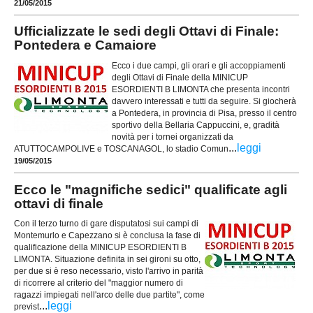
21/05/2015
Ufficializzate le sedi degli Ottavi di Finale:
Pontedera e Camaiore
Ecco i due campi, gli orari e gli accoppiamenti
degli Ottavi di Finale della MINICUP
ESORDIENTI B LIMONTA che presenta incontri
davvero interessati e tutti da seguire. Si giocherà
a Pontedera, in provincia di Pisa, presso il centro
sportivo della Bellaria Cappuccini, e, gradità
novità per i tornei organizzati da
...
leggi
ATUTTOCAMPOLIVE e TOSCANAGOL, lo stadio Comun
19/05/2015
Ecco le "magnifiche sedici" qualificate agli
ottavi di finale
Con il terzo turno di gare disputatosi sui campi di
Montemurlo e Capezzano si è conclusa la fase di
qualificazione della MINICUP ESORDIENTI B
LIMONTA. Situazione definita in sei gironi su otto,
per due si è reso necessario, visto l'arrivo in parità
di ricorrere al criterio del "maggior numero di
ragazzi impiegati nell'arco delle due partite", come
...
leggi
previst