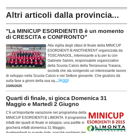
Altri articoli dalla provincia...
"La MINICUP ESORDIENTI B è un momento
di CRESCITA e CONFRONTO"
Alla vigilia degli ottavi di finale della MINICUP
ESORDIENTI B ANOTHERENT organizzata da
TOSCANAGOL, interessante a tu per tu con
Gabriele Salvini, responsabile organizzativo
della Scuola Calcio della Terranuova Traiana,
società che sta svolgendo un interessante lavoro
di sviluppo nella Scuola Calcio e nel Settore giovanile. Che giudizio dà
...
leggi
sulla fase a gironi della sua sq
23/05/2025
Quarti di finale, si gioca Domenica 31
Maggio e Martedì 2 Giugno
C'è un'importante variazione nel programma della
MINICUP ESORDIENTI B LIMONTA. Il programma
infatti dei quarti di finale si sdoppia: una partite si
giocherà infatti domenica 31 Maggio,
duetremitanti in queste date, nonchè problemi dei