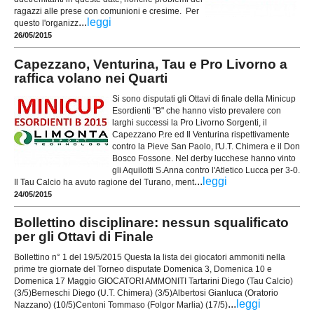
ragazzi alle prese con comunioni e cresime. Per
...
leggi
questo l'organizz
26/05/2015
Capezzano, Venturina, Tau e Pro Livorno a
raffica volano nei Quarti
Si sono disputati gli Ottavi di finale della Minicup
Esordienti "B" che hanno visto prevalere con
larghi successi la Pro Livorno Sorgenti, il
Capezzano P.re ed Il Venturina rispettivamente
contro la Pieve San Paolo, l'U.T. Chimera e il Don
Bosco Fossone. Nel derby lucchese hanno vinto
gli Aquilotti S.Anna contro l'Atletico Lucca per 3-0.
...
leggi
Il Tau Calcio ha avuto ragione del Turano, ment
24/05/2015
Bollettino disciplinare: nessun squalificato
per gli Ottavi di Finale
Bollettino n° 1 del 19/5/2015 Questa la lista dei giocatori ammoniti nella
prime tre giornate del Torneo disputate Domenica 3, Domenica 10 e
Domenica 17 Maggio GIOCATORI AMMONITI Tartarini Diego (Tau Calcio)
(3/5)Berneschi Diego (U.T. Chimera) (3/5)Albertosi Gianluca (Oratorio
...
leggi
Nazzano) (10/5)Centoni Tommaso (Folgor Marlia) (17/5)