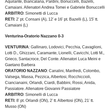
Aquilante, Biancalana, Pardini, Bonuccelli, Bazelli,
Camaiani. Allenatori Andrea Tomei e Gabriele Bonuccelli
ARBITRO
: Simonetti di Lucca
RETI
: 2' pt. Consani (A), 12' e 16' pt. Bazelli (L), 15' tt.
Camaiani (L)
Venturina-Oratorio Nazzano 0-3
VENTURINA
: Gallinaro, Lodovici, Pecchia, Cavaglioni,
Lotti D., Ghizzani, Caramante, Lionelli, Cavicchi, Lotti M.,
Grieco, Santacroce, Del Conte. Allenatori Luca Meini e
Gaetano Barbera
ORATORIO NAZZANO
: Canalini, Manfredi, Colombo,
Valsega, Massa, Pezzica, Albertosi, Rocchiccioli,
Ciancianaini, Orlandi, Ciardi, Babbini, Rossi, Anida,
Passiatore. Allenatore Giovanni Passiatore
ARBITRO
: Simonelli di Lucca
RETI:
8' pt. Orlandi (ON), 2' tt. Albertosi (ON), 21' tt.
Musso (ON)