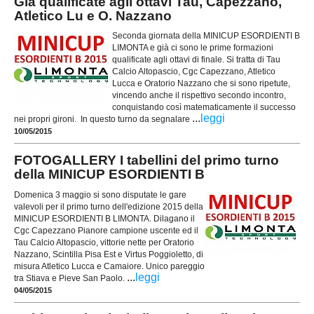
Già qualificate agli ottavi Tau, Capezzano,
Atletico Lu e O. Nazzano
Seconda giornata della MINICUP ESORDIENTI B
LIMONTA e già ci sono le prime formazioni
qualificate agli ottavi di finale. Si tratta di Tau
Calcio Altopascio, Cgc Capezzano, Atletico
Lucca e Oratorio Nazzano che si sono ripetute,
vincendo anche il rispettivo secondo incontro,
conquistando così matematicamente il successo
...
leggi
nei propri gironi. In questo turno da segnalare
10/05/2015
FOTOGALLERY I tabellini del primo turno
della MINICUP ESORDIENTI B
Domenica 3 maggio si sono disputate le gare
valevoli per il primo turno dell'edizione 2015 della
MINICUP ESORDIENTI B LIMONTA. Dilagano il
Cgc Capezzano Pianore campione uscente ed il
Tau Calcio Altopascio, vittorie nette per Oratorio
Nazzano, Scintilla Pisa Est e Virtus Poggioletto, di
misura Atletico Lucca e Camaiore. Unico pareggio
...
leggi
tra Stiava e Pieve San Paolo.
04/05/2015