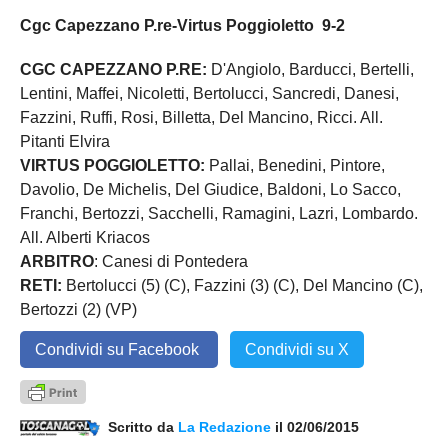
Cgc Capezzano P.re-Virtus Poggioletto 9-2
CGC CAPEZZANO P.RE:
D'Angiolo, Barducci, Bertelli,
Lentini, Maffei, Nicoletti, Bertolucci, Sancredi, Danesi,
Fazzini, Ruffi, Rosi, Billetta, Del Mancino, Ricci. All.
Pitanti Elvira
VIRTUS POGGIOLETTO:
Pallai, Benedini, Pintore,
Davolio, De Michelis, Del Giudice, Baldoni, Lo Sacco,
Franchi, Bertozzi, Sacchelli, Ramagini, Lazri, Lombardo.
All. Alberti Kriacos
ARBITRO
: Canesi di Pontedera
RETI:
Bertolucci (5) (C), Fazzini (3) (C), Del Mancino (C),
Bertozzi (2) (VP)
Condividi su Facebook
Condividi su X
Scritto da
La Redazione
il 02/06/2015