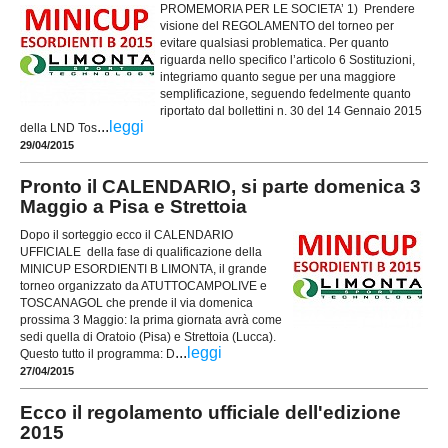
PROMEMORIA PER LE SOCIETA’ 1) Prendere
visione del REGOLAMENTO del torneo per
evitare qualsiasi problematica. Per quanto
riguarda nello specifico l’articolo 6 Sostituzioni,
integriamo quanto segue per una maggiore
semplificazione, seguendo fedelmente quanto
riportato dal bollettini n. 30 del 14 Gennaio 2015
...
leggi
della LND Tos
29/04/2015
Pronto il CALENDARIO, si parte domenica 3
Maggio a Pisa e Strettoia
Dopo il sorteggio ecco il CALENDARIO
UFFICIALE della fase di qualificazione della
MINICUP ESORDIENTI B LIMONTA, il grande
torneo organizzato da ATUTTOCAMPOLIVE e
TOSCANAGOL che prende il via domenica
prossima 3 Maggio: la prima giornata avrà come
sedi quella di Oratoio (Pisa) e Strettoia (Lucca).
...
leggi
Questo tutto il programma: D
27/04/2015
Ecco il regolamento ufficiale dell'edizione
2015