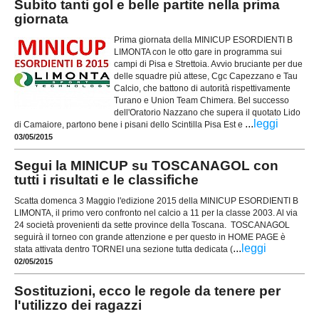
Subito tanti gol e belle partite nella prima
giornata
Prima giornata della MINICUP ESORDIENTI B
LIMONTA con le otto gare in programma sui
campi di Pisa e Strettoia. Avvio bruciante per due
delle squadre più attese, Cgc Capezzano e Tau
Calcio, che battono di autorità rispettivamente
Turano e Union Team Chimera. Bel successo
dell'Oratorio Nazzano che supera il quotato Lido
...
leggi
di Camaiore, partono bene i pisani dello Scintilla Pisa Est e
03/05/2015
Segui la MINICUP su TOSCANAGOL con
tutti i risultati e le classifiche
Scatta domenca 3 Maggio l'edizione 2015 della MINICUP ESORDIENTI B
LIMONTA, il primo vero confronto nel calcio a 11 per la classe 2003. Al via
24 società provenienti da sette province della Toscana. TOSCANAGOL
seguirà il torneo con grande attenzione e per questo in HOME PAGE è
...
leggi
stata attivata dentro TORNEI una sezione tutta dedicata (
02/05/2015
Sostituzioni, ecco le regole da tenere per
l'utilizzo dei ragazzi