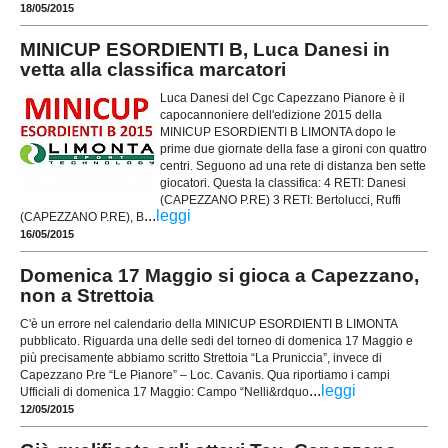
18/05/2015
MINICUP ESORDIENTI B, Luca Danesi in
vetta alla classifica marcatori
Luca Danesi del Cgc Capezzano Pianore è il
capocannoniere dell'edizione 2015 della
MINICUP ESORDIENTI B LIMONTA dopo le
prime due giornate della fase a gironi con quattro
centri. Seguono ad una rete di distanza ben sette
giocatori. Questa la classifica: 4 RETI: Danesi
(CAPEZZANO P.RE) 3 RETI: Bertolucci, Ruffi
...
leggi
(CAPEZZANO P.RE), B
16/05/2015
Domenica 17 Maggio si gioca a Capezzano,
non a Strettoia
C'è un errore nel calendario della MINICUP ESORDIENTI B LIMONTA
pubblicato. Riguarda una delle sedi del torneo di domenica 17 Maggio e
più precisamente abbiamo scritto Strettoia “La Pruniccia”, invece di
Capezzano P.re “Le Pianore” – Loc. Cavanis. Qua riportiamo i campi
...
leggi
Ufficiali di domenica 17 Maggio: Campo “Nelli&rdquo
12/05/2015