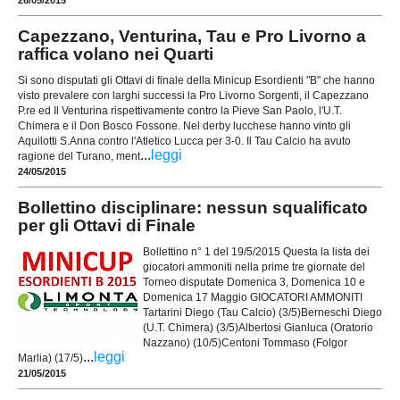
Capezzano, Venturina, Tau e Pro Livorno a
raffica volano nei Quarti
Si sono disputati gli Ottavi di finale della Minicup Esordienti "B" che hanno
visto prevalere con larghi successi la Pro Livorno Sorgenti, il Capezzano
P.re ed Il Venturina rispettivamente contro la Pieve San Paolo, l'U.T.
Chimera e il Don Bosco Fossone. Nel derby lucchese hanno vinto gli
Aquilotti S.Anna contro l'Atletico Lucca per 3-0. Il Tau Calcio ha avuto
...
leggi
ragione del Turano, ment
24/05/2015
Bollettino disciplinare: nessun squalificato
per gli Ottavi di Finale
Bollettino n° 1 del 19/5/2015 Questa la lista dei
giocatori ammoniti nella prime tre giornate del
Torneo disputate Domenica 3, Domenica 10 e
Domenica 17 Maggio GIOCATORI AMMONITI
Tartarini Diego (Tau Calcio) (3/5)Berneschi Diego
(U.T. Chimera) (3/5)Albertosi Gianluca (Oratorio
Nazzano) (10/5)Centoni Tommaso (Folgor
...
leggi
Marlia) (17/5)
21/05/2015