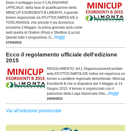
Dopo il sorteggio ecco il CALENDARIO
UFFICIALE della fase di qualificazione della
MINICUP ESORDIENTI B LIMONTA, il grande
torneo organizzato da ATUTTOCAMPOLIVE e
TOSCANAGOL che prende il via domenica
prossima 3 Maggio: la prima giornata avrà come
sedi quella di Oratoio (Pisa) e Strettoia (Lucca).
...
leggi
Questo tutto il programma: D
27/04/2015
Ecco il regolamento ufficiale dell'edizione
2015
REGOLAMENTO Art.1 OrganizzazioneIl portale
web ATUTTOCAMPOLIVE indice ed organizza un
torneo a carattere regionale denominato: Minicup
Esordienti B che si disputerà dal 3 Maggio al 14
Giugno 2015. Il torneo è organizzato con il
...
leggi
patrocinio della Lega Nazionale Dile
24/04/2015
Vai all'edizione provinciale