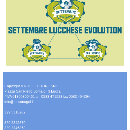
-------------------------------------------------------------
Copyright MA.DEL EDITORE SNC
Piazza San Pietro Somaldi, 3 Lucca
PIVA 01300800461 tel. 0583 471523 fax 0583 494394
info@toscanagol.it
329 5316202
329 2345870
329 2345868