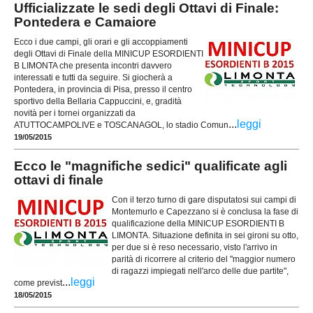
Ufficializzate le sedi degli Ottavi di Finale:
Pontedera e Camaiore
Ecco i due campi, gli orari e gli accoppiamenti
degli Ottavi di Finale della MINICUP ESORDIENTI
B LIMONTA che presenta incontri davvero
interessati e tutti da seguire. Si giocherà a
Pontedera, in provincia di Pisa, presso il centro
sportivo della Bellaria Cappuccini, e, gradità
novità per i tornei organizzati da
...
leggi
ATUTTOCAMPOLIVE e TOSCANAGOL, lo stadio Comun
19/05/2015
Ecco le "magnifiche sedici" qualificate agli
ottavi di finale
Con il terzo turno di gare disputatosi sui campi di
Montemurlo e Capezzano si è conclusa la fase di
qualificazione della MINICUP ESORDIENTI B
LIMONTA. Situazione definita in sei gironi su otto,
per due si è reso necessario, visto l'arrivo in
parità di ricorrere al criterio del "maggior numero
di ragazzi impiegati nell'arco delle due partite",
...
leggi
come previst
18/05/2015