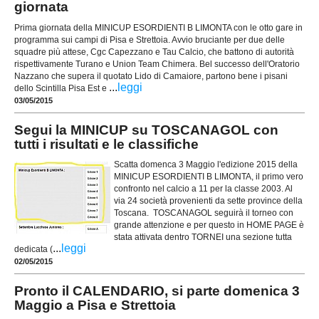
giornata
Prima giornata della MINICUP ESORDIENTI B LIMONTA con le otto gare in
programma sui campi di Pisa e Strettoia. Avvio bruciante per due delle
squadre più attese, Cgc Capezzano e Tau Calcio, che battono di autorità
rispettivamente Turano e Union Team Chimera. Bel successo dell'Oratorio
Nazzano che supera il quotato Lido di Camaiore, partono bene i pisani
...
leggi
dello Scintilla Pisa Est e
03/05/2015
Segui la MINICUP su TOSCANAGOL con
tutti i risultati e le classifiche
Scatta domenca 3 Maggio l'edizione 2015 della
MINICUP ESORDIENTI B LIMONTA, il primo vero
confronto nel calcio a 11 per la classe 2003. Al
via 24 società provenienti da sette province della
Toscana. TOSCANAGOL seguirà il torneo con
grande attenzione e per questo in HOME PAGE è
stata attivata dentro TORNEI una sezione tutta
...
leggi
dedicata (
02/05/2015
Pronto il CALENDARIO, si parte domenica 3
Maggio a Pisa e Strettoia