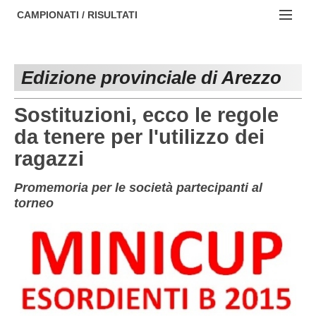
AREZZO
NOTIZIE:
CAMPIONATI / RISULTATI
FIRENZE
Societa' professionistiche
Campionati :
GROSSETO
Le iniziative di TOSCANA GOL
Edizione provinciale di Arezzo
NAZIONALI
LIVORNO
Beach soccer
REGIONALI
Sostituzioni, ecco le regole
LUCCA
Rappresentative regionali e provinciali
da tenere per l'utilizzo dei
ragazzi
MASSA CARRARA
FIGC Toscana
PISA
Calcio femminile
Promemoria per le società partecipanti al
torneo
PISTOIA
Calcio a 5
PRATO
Societa' piu'
SIENA
Amatori AICS Lucca
Carica la tua Rosa