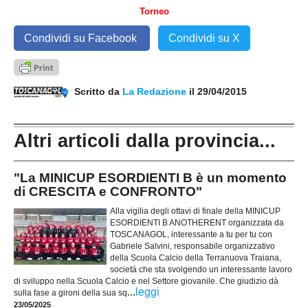
Torneo
Condividi su Facebook
Condividi su X
Scritto da
La Redazione
il 29/04/2015
Altri articoli dalla provincia...
"La MINICUP ESORDIENTI B è un momento
di CRESCITA e CONFRONTO"
Alla vigilia degli ottavi di finale della MINICUP
ESORDIENTI B ANOTHERENT organizzata da
TOSCANAGOL, interessante a tu per tu con
Gabriele Salvini, responsabile organizzativo
della Scuola Calcio della Terranuova Traiana,
società che sta svolgendo un interessante lavoro
di sviluppo nella Scuola Calcio e nel Settore giovanile. Che giudizio dà
...
leggi
sulla fase a gironi della sua sq
23/05/2025