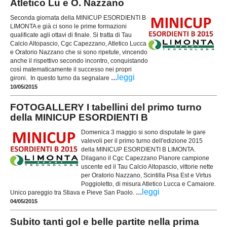
Atletico Lu e O. Nazzano
Seconda giornata della MINICUP ESORDIENTI B
LIMONTA e già ci sono le prime formazioni
qualificate agli ottavi di finale. Si tratta di Tau
Calcio Altopascio, Cgc Capezzano, Atletico Lucca
e Oratorio Nazzano che si sono ripetute, vincendo
anche il rispettivo secondo incontro, conquistando
così matematicamente il successo nei propri
...
leggi
gironi. In questo turno da segnalare
10/05/2015
FOTOGALLERY I tabellini del primo turno
della MINICUP ESORDIENTI B
Domenica 3 maggio si sono disputate le gare
valevoli per il primo turno dell'edizione 2015
della MINICUP ESORDIENTI B LIMONTA.
Dilagano il Cgc Capezzano Pianore campione
uscente ed il Tau Calcio Altopascio, vittorie nette
per Oratorio Nazzano, Scintilla Pisa Est e Virtus
Poggioletto, di misura Atletico Lucca e Camaiore.
...
leggi
Unico pareggio tra Stiava e Pieve San Paolo.
04/05/2015
Subito tanti gol e belle partite nella prima