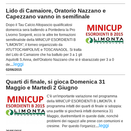
Lido di Camaiore, Oratorio Nazzano e
Capezzano vanno in semifinale
Dopo il Tau Calcio Altopascio qualificatosi
domenica sera battendo a Pontedera la Pro
Livorno Sorgenti, ecco le altre tre formazioni
semifinaliste della MINICUP ESORDIENTI B
"LIMONTA", il torneo organizzato da
ATUTTOCAMPOLIVE e TOSCANAGOL. Si tratta
del Lido di Camaiore che ha battuto per 3 a 1 gli
Aquilotti S.Anna, dell'Oratorio Nazzano che si è sbarazzato per 3 a 0
...
leggi
de
02/06/2015
Quarti di finale, si gioca Domenica 31
Maggio e Martedì 2 Giugno
C'è un'importante variazione nel programma
della MINICUP ESORDIENTI B LIMONTA. Il
programma infatti dei quarti di finale si sdoppia:
una partite si giocherà infatti domenica 31
Maggio, duetremitanti in queste date, nonchè
problemi dei ragazzi alle prese con comunioni e
...
leggi
cresime. Per questo l'organizz
26/05/2015