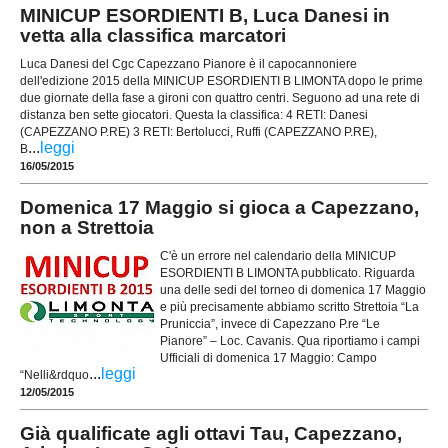
MINICUP ESORDIENTI B, Luca Danesi in
vetta alla classifica marcatori
Luca Danesi del Cgc Capezzano Pianore è il capocannoniere
dell'edizione 2015 della MINICUP ESORDIENTI B LIMONTA dopo le prime
due giornate della fase a gironi con quattro centri. Seguono ad una rete di
distanza ben sette giocatori. Questa la classifica: 4 RETI: Danesi
(CAPEZZANO P.RE) 3 RETI: Bertolucci, Ruffi (CAPEZZANO P.RE),
...
leggi
B
16/05/2015
Domenica 17 Maggio si gioca a Capezzano,
non a Strettoia
C'è un errore nel calendario della MINICUP
ESORDIENTI B LIMONTA pubblicato. Riguarda
una delle sedi del torneo di domenica 17 Maggio
e più precisamente abbiamo scritto Strettoia “La
Pruniccia”, invece di Capezzano P.re “Le
Pianore” – Loc. Cavanis. Qua riportiamo i campi
Ufficiali di domenica 17 Maggio: Campo
...
leggi
“Nelli&rdquo
12/05/2015
Già qualificate agli ottavi Tau, Capezzano,