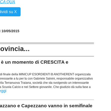
CCA QUA
ividi su X
il 10/05/2015
rovincia...
 è un momento di CRESCITA e
tavi di finale della MINICUP ESORDIENTI B ANOTHERENT organizzata
ssante a tu per tu con Gabriele Salvini, responsabile organizzativo
ella Terranuova Traiana, società che sta svolgendo un interessante
la Scuola Calcio e nel Settore giovanile. Che giudizio dà sulla fase a
eggi
Nazzano e Capezzano vanno in semifinale