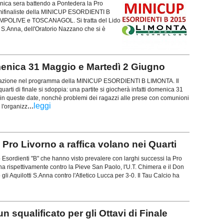
enica sera battendo a Pontedera la Pro
semifinaliste della MINICUP ESORDIENTI B
AMPOLIVE e TOSCANAGOL. Si tratta del Lido
i S.Anna, dell'Oratorio Nazzano che si è
omenica 31 Maggio e Martedì 2 Giugno
riazione nel programma della MINICUP ESORDIENTI B LIMONTA. Il
uarti di finale si sdoppia: una partite si giocherà infatti domenica 31
 in queste date, nonchè problemi dei ragazzi alle prese con comunioni
...
leggi
l'organizz
Pro Livorno a raffica volano nei Quarti
up Esordienti "B" che hanno visto prevalere con larghi successi la Pro
ina rispettivamente contro la Pieve San Paolo, l'U.T. Chimera e il Don
i Aquilotti S.Anna contro l'Atletico Lucca per 3-0. Il Tau Calcio ha
n squalificato per gli Ottavi di Finale