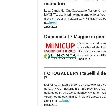
marcatori
Luca Danesi del Cgc Capezzano Pianore è il 
LIMONTA dopo le prime due giornate della fase a
giocatori. Questa la classifica: 4 RETI: Danes
...
leggi
B
16/05/2015
Domenica 17 Maggio si gioca
C'è un errore nel ca
una delle sedi del to
Strettoia “La Prunicci
riportiamo i campi Uf
12/05/2015
FOTOGALLERY I tabellini de
B
Domenica 3 maggio si sono disputate le gare vale
della MINICUP ESORDIENTI B LIMONTA. Dilaga
uscente ed il Tau Calcio Altopascio, vittorie nett
Virtus Poggioletto, di misura Atletico Lucca e C
...
leggi
San Paolo.
04/05/2015