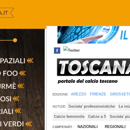
AREZZO
FIRENZE
GROSSET
EDIZIONE:
Societa' professionistiche
Le in
NOTIZIE:
Calcio femminile
Calcio a 5
Societa' pi
NAZIONALI
REGIONALI
CAMPIONATI :