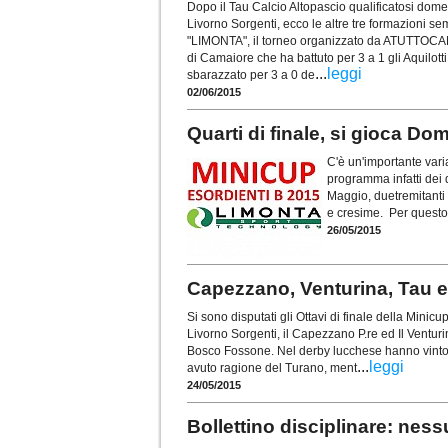
Dopo il Tau Calcio Altopascio qualificatosi dom
Livorno Sorgenti, ecco le altre tre formazioni 
"LIMONTA", il torneo organizzato da ATUTTOC
di Camaiore che ha battuto per 3 a 1 gli Aquilott
...
leggi
sbarazzato per 3 a 0 de
02/06/2015
Quarti di finale, si gioca D
C'è un'importante va
programma infatti dei q
Maggio, duetremitanti
e cresime. Per questo 
26/05/2015
Capezzano, Venturina, Tau e 
Si sono disputati gli Ottavi di finale della Minic
Livorno Sorgenti, il Capezzano P.re ed Il Ventur
Bosco Fossone. Nel derby lucchese hanno vinto gl
...
leggi
avuto ragione del Turano, ment
24/05/2015
Bollettino disciplinare: nessu