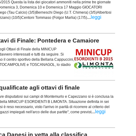
5/2015 Questa la lista dei giocatori ammoniti nella prime tre giornate
e Domenica 3, Domenica 10 e Domenica 17 Maggio GIOCATORI
ego (Tau Calcio) (3/5)Berneschi Diego (U.T. Chimera) (3/5)Albertosi
...
leggi
zzano) (10/5)Centoni Tommaso (Folgor Marlia) (17/5)
Ottavi di Finale: Pontedera e Camaiore
egli Ottavi di Finale della MINICUP
ero interessati e tutti da seguire. Si
o il centro sportivo della Bellaria Cappuccini,
a ATUTTOCAMPOLIVE e TOSCANAGOL, lo stadio
alificate agli ottavi di finale
gare disputatosi sui campi di Montemurlo e Capezzano si è conclusa la
e della MINICUP ESORDIENTI B LIMONTA. Situazione definita in sei
si è reso necessario, visto l'arrivo in parità di ricorrere al criterio del
...
leggi
azzi impiegati nell'arco delle due partite", come previst
Danesi in vetta alla classifica