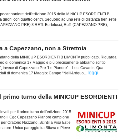
capocannoniere dell'edizione 2015 della MINICUP ESORDIENTI B
 gironi con quattro centri. Seguono ad una rete di distanza ben sette
i (CAPEZZANO P.RE) 3 RETI: Bertolucci, Ruffi (CAPEZZANO P.RE),
 a Capezzano, non a Strettoia
lendario della MINICUP ESORDIENTI B LIMONTA pubblicato. Riguarda
rneo di domenica 17 Maggio e più precisamente abbiamo scritto
a”, invece di Capezzano P.re “Le Pianore” – Loc. Cavanis. Qua
...
leggi
ficiali di domenica 17 Maggio: Campo “Nelli&rdquo
l primo turno della MINICUP ESORDIENTI
voli per il primo turno dell'edizione 2015
no il Cgc Capezzano Pianore campione
e per Oratorio Nazzano, Scintilla Pisa Est e
amaiore. Unico pareggio tra Stiava e Pieve