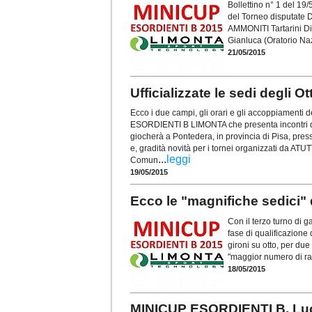
Bollettino n° 1 del 19/
del Torneo disputat
AMMONITI Tartarini Di
Gianluca (Oratorio Na
21/05/2015
Ufficializzate le sedi degli 
Ecco i due campi, gli orari e gli accoppiamenti d
ESORDIENTI B LIMONTA che presenta incontri davv
giocherà a Pontedera, in provincia di Pisa, press
e, gradità novità per i tornei organizzati d
...
leggi
Comun
19/05/2015
Ecco le "magnifiche sedici" qu
Con il terzo turno di 
fase di qualificazion
gironi su otto, per due 
"maggior numero di rag
18/05/2015
MINICUP ESORDIENTI B, Luca 