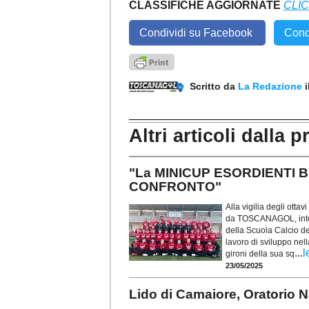
CLASSIFICHE AGGIORNATE
CLI
Condividi su Facebook
Cond
Scritto da
La Redazione
Altri articoli dalla p
"La MINICUP ESORDIENTI B
CONFRONTO"
Alla vigilia degli ot
da TOSCANAGOL, intere
della Scuola Calcio d
lavoro di sviluppo nel
...
l
gironi della sua sq
23/05/2025
Lido di Camaiore, Oratorio 