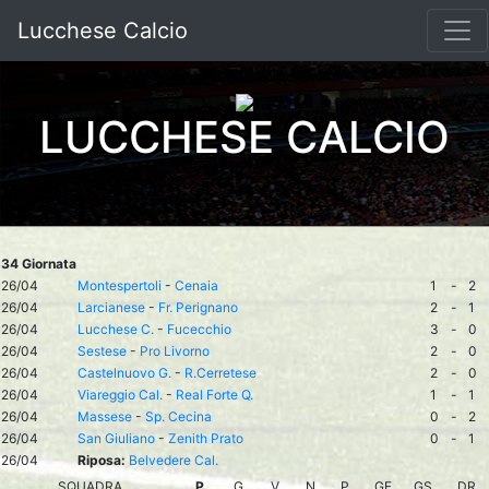
Lucchese Calcio
LUCCHESE CALCIO
34 Giornata
26/04
Montespertoli
-
Cenaia
1
-
2
26/04
Larcianese
-
Fr. Perignano
2
-
1
26/04
Lucchese C.
-
Fucecchio
3
-
0
26/04
Sestese
-
Pro Livorno
2
-
0
26/04
Castelnuovo G.
-
R.Cerretese
2
-
0
26/04
Viareggio Cal.
-
Real Forte Q.
1
-
1
26/04
Massese
-
Sp. Cecina
0
-
2
26/04
San Giuliano
-
Zenith Prato
0
-
1
26/04
Riposa:
Belvedere Cal.
SQUADRA
P
G
V
N
P
GF
GS
DR