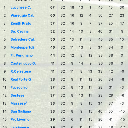
1
Lucchese C.
67
32
18
13
1
45
15
30
2
Viareggio Cal.
60
32
16
12
4
50
27
23
3
Zenith Prato
57
32
16
9
7
37
20
17
4
Sp. Cecina
52
32
14
10
8
40
31
9
5
Belvedere Cal.
50
32
13
11
8
45
35
10
6
Montespertoli
46
32
11
13
8
34
34
0
7
Fr. Perignano
44
32
12
8
12
38
38
0
8
Castelnuovo G.
41
32
9
14
9
36
36
0
9
R.Cerretese
41
32
11
8
13
33
42
-9
10
Real Forte Q.
38
32
9
11
12
26
34
-8
11
Fucecchio
37
32
8
13
11
28
31
-3
12
Sestese
37
32
8
13
11
23
29
-6
*
13
Massese
33
32
9
8
15
34
37
-3
14
San Giuliano
33
32
8
9
15
40
50
-10
15
Pro Livorno
29
32
6
11
15
26
41
-15
16
Larcianese
29
32
6
11
15
32
49
-17