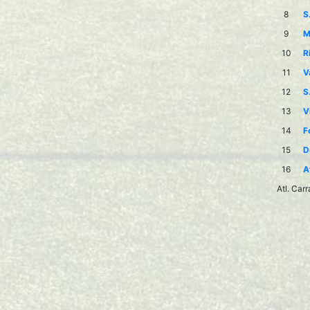
8
S
9
M
10
R
11
V
12
S
13
V
14
F
15
D
16
A
Atl. Car