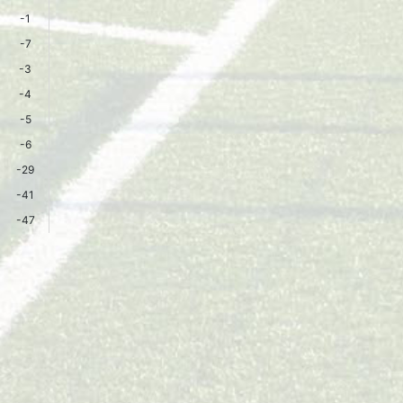
-1
-7
-3
-4
-5
-6
-29
-41
-47