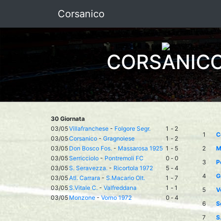
Corsanico
CORSANIC
30 Giornata
03/05
Villafranchese
-
Folgore Segr.
1
-
2
1
C
03/05
Corsanico
-
Gragnolese
1
-
2
03/05
Don Bosco Fos.
-
Massarosa 1925
1
-
5
2
M
03/05
Serricciolo
-
Pontremoli FC
0
-
0
3
P
03/05
S. Seravezza.
-
Ricortola 1972
5
-
4
4
G
03/05
Atl. Carrara
-
S.Macario Olt.
1
-
7
03/05
S.Vitale C.
-
Valfreddana
1
-
1
5
V
03/05
Monzone
-
Vorno 1972
0
-
4
6
S
7
S