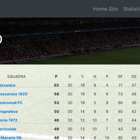
Home Sito
Statist
O
SQUADRA
P
G
V
N
P
GF
GS
orsanico
62
30
18
8
4
71
37
assarosa 1925
56
30
16
8
6
73
48
ontremoli FC
53
30
16
5
9
60
36
ragnolese
50
30
14
8
8
60
42
orno 1972
49
30
13
10
7
62
44
erricciolo
49
30
13
10
7
45
38
.Macario Olt.
48
30
14
6
10
60
43