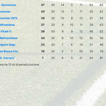
. Seravezza.
47
30
14
5
11
63
64
onzone
43
30
12
7
11
35
42
icortola 1972
38
30
10
8
12
51
54
alfreddana
37
30
9
10
11
39
43
.Vitale C.
36
30
9
9
12
48
53
illafranchese
34
30
8
10
12
50
56
olgore Segr.
25
30
7
4
19
37
66
on Bosco Fos.
16
30
3
7
20
35
76
*
tl. Carrara
7
30
4
5
21
34
81
rara ha 10 pt di penalizzazione