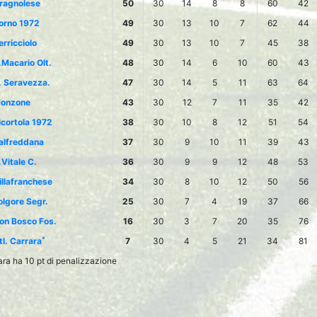
ragnolese
50
30
14
8
8
60
42
orno 1972
49
30
13
10
7
62
44
erricciolo
49
30
13
10
7
45
38
.Macario Olt.
48
30
14
6
10
60
43
. Seravezza.
47
30
14
5
11
63
64
onzone
43
30
12
7
11
35
42
icortola 1972
38
30
10
8
12
51
54
alfreddana
37
30
9
10
11
39
43
.Vitale C.
36
30
9
9
12
48
53
illafranchese
34
30
8
10
12
50
56
olgore Segr.
25
30
7
4
19
37
66
on Bosco Fos.
16
30
3
7
20
35
76
*
tl. Carrara
7
30
4
5
21
34
81
rara ha 10 pt di penalizzazione