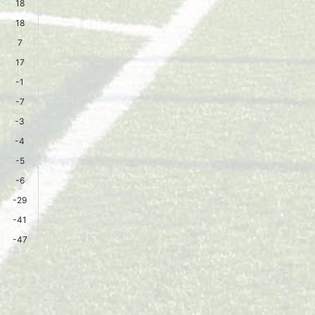
18
18
7
17
-1
-7
-3
-4
-5
-6
-29
-41
-47