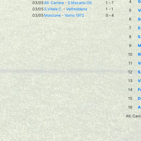
4
G
03/05
Atl. Carrara
-
S.Macario Olt.
1
-
7
03/05
S.Vitale C.
-
Valfreddana
1
-
1
5
V
03/05
Monzone
-
Vorno 1972
0
-
4
6
S
7
S
8
S
9
M
10
R
11
V
12
S
13
V
14
F
15
D
16
A
Atl. Car