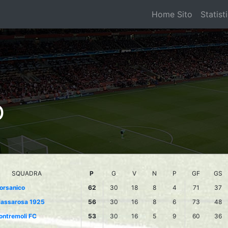
Home Sito
Statist
O
SQUADRA
P
G
V
N
P
GF
GS
orsanico
62
30
18
8
4
71
37
assarosa 1925
56
30
16
8
6
73
48
ontremoli FC
53
30
16
5
9
60
36