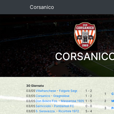
Corsanico
CORSANIC
30 Giornata
03/05
Villafranchese
-
Folgore Segr.
1
-
2
1
C
03/05
Corsanico
-
Gragnolese
1
-
2
03/05
Don Bosco Fos.
-
Massarosa 1925
1
-
5
2
M
03/05
Serricciolo
-
Pontremoli FC
0
-
0
3
P
03/05
S. Seravezza.
-
Ricortola 1972
5
-
4