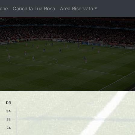
iche
Carica la Tua Rosa
Area Riservata
DR
34
25
24