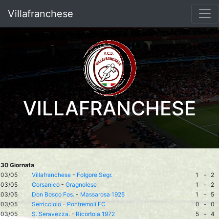
Villafranchese
VILLAFRANCHESE
30 Giornata
03/05
Villafranchese
-
Folgore Segr.
1
-
2
03/05
Corsanico
-
Gragnolese
1
-
2
03/05
Don Bosco Fos.
-
Massarosa 1925
1
-
5
03/05
Serricciolo
-
Pontremoli FC
0
-
0
03/05
S. Seravezza.
-
Ricortola 1972
5
-
4