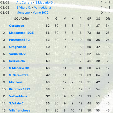
03/05
Atl. Carrara
-
S.Macario Olt.
1
-
7
03/05
S.Vitale C.
-
Valfreddana
1
-
1
03/05
Monzone
-
Vorno 1972
0
-
4
SQUADRA
P
G
V
N
P
GF
GS
DR
1
Corsanico
62
30
18
8
4
71
37
34
2
Massarosa 1925
56
30
16
8
6
73
48
25
3
Pontremoli FC
53
30
16
5
9
60
36
24
4
Gragnolese
50
30
14
8
8
60
42
18
5
Vorno 1972
49
30
13
10
7
62
44
18
6
Serricciolo
49
30
13
10
7
45
38
7
7
S.Macario Olt.
48
30
14
6
10
60
43
17
8
S. Seravezza.
47
30
14
5
11
63
64
-1
9
Monzone
43
30
12
7
11
35
42
-7
10
Ricortola 1972
38
30
10
8
12
51
54
-3
11
Valfreddana
37
30
9
10
11
39
43
-4
12
S.Vitale C.
36
30
9
9
12
48
53
-5
13
Villafranchese
34
30
8
10
12
50
56
-6