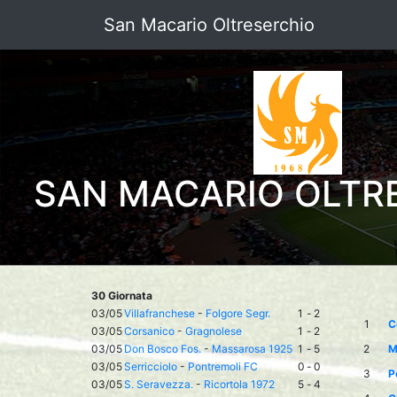
San Macario Oltreserchio
SAN MACARIO OLTR
30 Giornata
03/05
Villafranchese
-
Folgore Segr.
1
-
2
1
C
03/05
Corsanico
-
Gragnolese
1
-
2
03/05
Don Bosco Fos.
-
Massarosa 1925
1
-
5
2
M
03/05
Serricciolo
-
Pontremoli FC
0
-
0
3
P
03/05
S. Seravezza.
-
Ricortola 1972
5
-
4