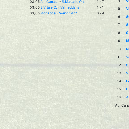
4
G
03/05
Atl. Carrara
-
S.Macario Olt.
1
-
7
03/05
S.Vitale C.
-
Valfreddana
1
-
1
5
V
03/05
Monzone
-
Vorno 1972
0
-
4
6
S
7
S
8
S
9
M
10
R
11
V
12
S
13
V
14
F
15
D
16
A
Atl. Car