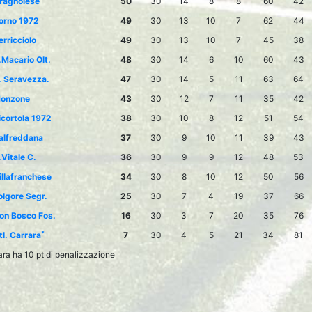
ragnolese
50
30
14
8
8
60
42
orno 1972
49
30
13
10
7
62
44
erricciolo
49
30
13
10
7
45
38
.Macario Olt.
48
30
14
6
10
60
43
. Seravezza.
47
30
14
5
11
63
64
onzone
43
30
12
7
11
35
42
icortola 1972
38
30
10
8
12
51
54
alfreddana
37
30
9
10
11
39
43
.Vitale C.
36
30
9
9
12
48
53
illafranchese
34
30
8
10
12
50
56
olgore Segr.
25
30
7
4
19
37
66
on Bosco Fos.
16
30
3
7
20
35
76
*
tl. Carrara
7
30
4
5
21
34
81
rara ha 10 pt di penalizzazione