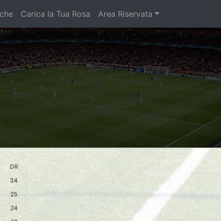
iche
Carica la Tua Rosa
Area Riservata
DR
34
25
24