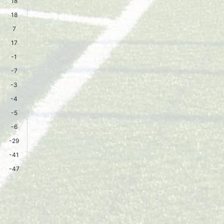
18
18
7
17
-1
-7
-3
-4
-5
-6
-29
-41
-47