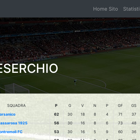
Home Sito
Statist
ESERCHIO
SQUADRA
P
G
V
N
P
GF
GS
orsanico
62
30
18
8
4
71
37
assarosa 1925
56
30
16
8
6
73
48
ontremoli FC
53
30
16
5
9
60
36