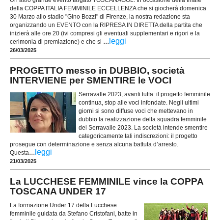
Un altro grande evento targato TOSCANAGOL. In occasione della finale
della COPPA ITALIA FEMMINILE ECCELLENZA che si giocherà domenica
30 Marzo allo stadio "Gino Bozzi" di Firenze, la nostra redazione sta
organizzando un EVENTO con la RIPRESA IN DIRETTA della partita che
inizierà alle ore 20 (ivi compresi gli eventuali supplementari e rigori e la
...
leggi
cerimonia di premiazione) e che si
26/03/2025
PROGETTO messo in DUBBIO, società
INTERVIENE per SMENTIRE le VOCI
Serravalle 2023, avanti tutta: il progetto femminile
continua, stop alle voci infondate. Negli ultimi
giorni si sono diffuse voci che mettevano in
dubbio la realizzazione della squadra femminile
del Serravalle 2023. La società intende smentire
categoricamente tali indiscrezioni: il progetto
prosegue con determinazione e senza alcuna battuta d’arresto.
...
leggi
Questa
21/03/2025
La LUCCHESE FEMMINILE vince la COPPA
TOSCANA UNDER 17
La formazione Under 17 della Lucchese
femminile guidata da Stefano Cristofani, batte in