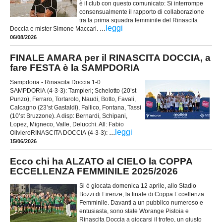
è il club con questo comunicato: Si interrompe
consensualmente il rapporto di collaborazione
tra la prima squadra femminile del Rinascita
...
leggi
Doccia e mister Simone Maccari.
06/08/2026
FINALE AMARA per il RINASCITA DOCCIA, a
fare FESTA è la SAMPDORIA
Sampdoria - Rinascita Doccia 1-0
SAMPDORIA (4-3-3): Tampieri; Schelotto (20’st
Punzo), Ferraro, Tortarolo, Naudi, Botto, Favali,
Calcagno (23’st Gastaldi), Fallico, Fontana, Tassi
(10’st Bruzzone). A disp: Bernardi, Schipani,
Lopez, Migneco, Valle, Delucchi. All: Fabio
...
leggi
OlivieroRINASCITA DOCCIA (4-3-3):
15/06/2026
Ecco chi ha ALZATO al CIELO la COPPA
ECCELLENZA FEMMINILE 2025/2026
Si è giocata domenica 12 aprile, allo Stadio
Bozzi di Firenze, la finale di Coppa Eccellenza
Femminile. Davanti a un pubblico numeroso e
entusiasta, sono state Worange Pistoia e
Rinascita Doccia a giocarsi il trofeo, un giusto