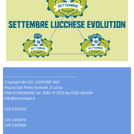
-------------------------------------------------------------
Copyright MA.DEL EDITORE SNC
Piazza San Pietro Somaldi, 3 Lucca
PIVA 01300800461 tel. 0583 471523 fax 0583 494394
info@toscanagol.it
329 5316202
329 2345870
329 2345868