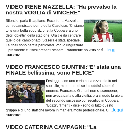
VIDEO IRENE MAZZELLA: "Ha prevalso la
nostra VOGLIA di VINCERE"
Silenzio, parla il capitano. Ecco Irena Mazzella,
centrocampista e perno della Casolese. "Ci siamo
tolte una bella soddisfzione, la Coppa era uno
degli obiettivi della stagione. Ora c'è da centrare
quello del campionato. Stasera è stata speciale.
Le finali sono partite particolari. Voglio ringraziare
...
leggi
il presidente e i tifosi presenti stasera. Raramente ho visto così
31/03/2025
VIDEO FRANCESCO GIUNTINI:"E' stata una
FINALE bellissima, sono FELICE"
Festeggia con una certa pacatezza e lo fa nel
suo stile, ma dentro di sè la soddisfazione è
enorme. Francesco Giuntini non si scompone,
non aveva parlato alla vigilia, ora si gode la gioia
del secondo successo consecutivo in Coppa al
"Bozzi". "I meriti - dice - sono di tutto questo
...
leggi
gruppo e di uno staff che lavora in maniera molto professionale. Ci
31/03/2025
VIDEO CATERINA CAMPAGNI: "La