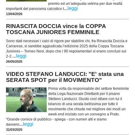
premio ed un’adeguata vetrina per due realtà
...
leggi
importanti del panorama calcistico t
13/04/2026
RINASCITA DOCCIA vince la COPPA
TOSCANA JUNIORES FEMMINILE
Sono stati necessari i calci di rigore per stabilire chi, fra Rinascita Doccia e
Carrarese, si sarebbe aggiudicata l’edizione 2025 della Coppa Toscana
Juniores – Torneo Nesi, dopo che i 90 regolamentari si erano conclusi sul
...
leggi
2-2.
26/05/2025
VIDEO STEFANO LANDUCCI: "E' stata una
SERATA SPOT per il MOVIMENTO"
Prima volta da responsabile del settore femminile
della Lega Nazionale Dilettanti per il pisano
Stefano Landucci. Giusto così stilare con lui il
bilancio di una serata bellissima per tutto il
movimento che chiude nel migliore dei modi un
week end iniziato con un convegno a Prato.
"Grande cornice di pubblico - spiega - con numeri alti e siamo
...
leggi
davvero
31/03/2025