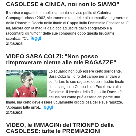
CASOLESE è CINICA, noi non lo SIAMO"
Il sorriso è ugualmente bello stampato sul viso pulito di Caterina
Campagni, classe 2002, sicuramente una delle più combattive e generose
della Rinascita Doccia nella finale di Coppa Italia Femminile Eccellenza. E'
lei, ancora con la maglia da gioco ad uscire dallo spogliatoio e a
raccontarci gli "umori" delle sue compagne dopo questa bruciante
...
leggi
sconfitta. "C'
31/03/2025
VIDEO SARA COLZI: "Non posso
rimproverare niente alle mie RAGAZZE"
Lo sguardo non può essere certo sorridente.
Sara Colzi fa il giro del campo per andare a
confortare le sue ragazze dopo il fischio finale
che assegna la Coppa Italia Eccellenza alla
Casolese. Il tecnico della Rinascita Doccia è
delusa per come può esserlo chi perde una
finale, ma certo deve essere ugualmente orgogliosa delle sue ragazze.
...
leggi
"Abbiamo fatto un'ot
31/03/2025
VIDEO, le IMMAGINi del TRIONFO della
CASOLESE: tutte le PREMIAZIONI