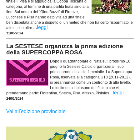
finale il Pisa e si aggiudica la Coppa Toscana di
categoria, al termine di una partita tirata sino alla
fine. Sul neutro del “Gino Bozzi” di Firenze,
Lucchese e Pisa hanno dato vita ad una finale
ben disputata anche a dispetto di un meteo che non ha certo risparmiato le
...
leggi
atlete, che oltre
31/05/2024
La SESTESE organizza la prima edizione
della SUPERCOPPA ROSA
Dopo il quadrangolare di Natale, il prossimo 16
giugno la Sestese Calcio organizzerà il suo
primo torneo di calcio femminile. La Supercoppa
Rosa, riservata alla categoria U13 (2011-2012),
si preannuncia come un confronto di alto livello.
Lo testimonia il blasone dei 9 club che vi
...
leggi
prenderanno parte: Fiorentina, Spezia, Pisa, Arezzo, Pistoies
24/01/2024
Vai all'edizione provinciale