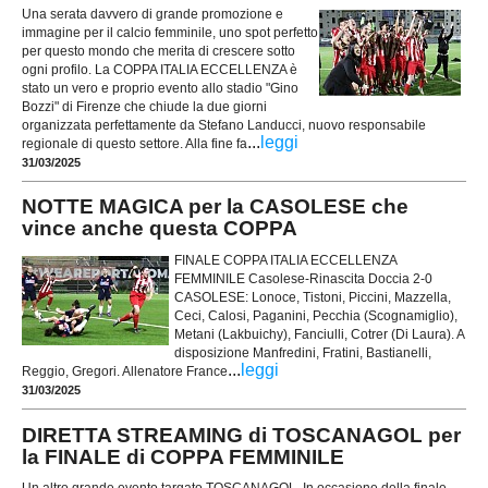
Una serata davvero di grande promozione e
immagine per il calcio femminile, uno spot perfetto
per questo mondo che merita di crescere sotto
ogni profilo. La COPPA ITALIA ECCELLENZA è
stato un vero e proprio evento allo stadio "Gino
Bozzi" di Firenze che chiude la due giorni
organizzata perfettamente da Stefano Landucci, nuovo responsabile
...
leggi
regionale di questo settore. Alla fine fa
31/03/2025
NOTTE MAGICA per la CASOLESE che
vince anche questa COPPA
FINALE COPPA ITALIA ECCELLENZA
FEMMINILE Casolese-Rinascita Doccia 2-0
CASOLESE: Lonoce, Tistoni, Piccini, Mazzella,
Ceci, Calosi, Paganini, Pecchia (Scognamiglio),
Metani (Lakbuichy), Fanciulli, Cotrer (Di Laura). A
disposizione Manfredini, Fratini, Bastianelli,
...
leggi
Reggio, Gregori. Allenatore France
31/03/2025
DIRETTA STREAMING di TOSCANAGOL per
la FINALE di COPPA FEMMINILE