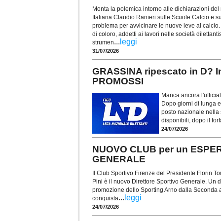
Monta la polemica intorno alle dichiarazioni del
Italiana Claudio Ranieri sulle Scuole Calcio e su
problema per avvicinare le nuove leve al calcio.
di coloro, addetti ai lavori nelle società dilettan
...
leggi
strumen
31/07/2026
GRASSINA ripescato in D? 
PROMOSSI
Manca ancora l'ufficial
Dopo giorni di lunga e
posto nazionale nella 
disponibili, dopo il fo
24/07/2026
NUOVO CLUB per un ESPERT
GENERALE
Il Club Sportivo Firenze del Presidente Florin To
Pini è il nuovo Direttore Sportivo Generale. Un d
promozione dello Sporting Arno dalla Seconda a
...
leggi
conquista
24/07/2026