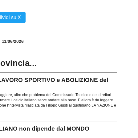
ividi su X
il 11/06/2026
rovincia...
 LAVORO SPORTIVO e ABOLIZIONE del
ggiore, altro che problema del Commissario Tecnico e dei direttori
formare il calcio italiano serve andare alla base. E allora è da leggere
one l'intervista rilasciata da Filippo Giusti al quotidiano LA NAZIONE e
ALIANO non dipende dal MONDO