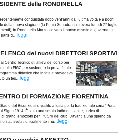
ESIDENTE della RONDINELLA
recentemente conquistata dopo vent’anni dall’ultima volta e a pochi
ciale della nuova stagione (la Prima Squadra si ritroverà lunedì 27 luglio
enamenti), la Rondinella Marzocco vara il nuovo assetto di governance
...
leggi
 parte d
l'ELENCO del nuovi DIRETTORI SPORTIVI
al Centro Tecnico gli allievi del corso per
co della FIGC per sostenere la prova finale
 programma didattico che in totale prevedeva
...
leggi
uto un tes
te CENTRO DI FORMAZIONE FIORENTINA
Stadio del Bisenzio si è vestito a festa per la tradizionale cena “Porta
al Signa 1914. È stata una serata indimenticabile, carica di
 di grandi emozioni per il futuro del club. Davanti a una splendida
...
leggi
no stati svelati ufficialmente i nu
 SSD e cambia ASSETTO