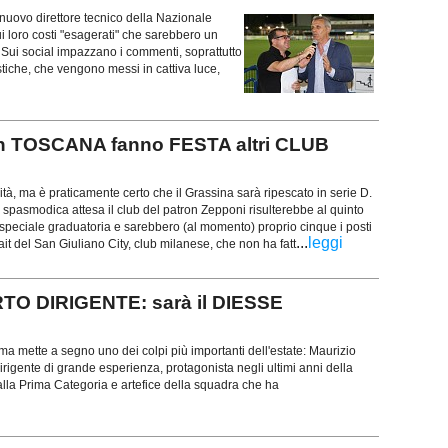
 nuovo direttore tecnico della Nazionale
i loro costi "esagerati" che sarebbero un
 Sui social impazzano i commenti, soprattutto
tistiche, che vengono messi in cattiva luce,
In TOSCANA fanno FESTA altri CLUB
ità, ma è praticamente certo che il Grassina sarà ripescato in serie D.
 spasmodica attesa il club del patron Zepponi risulterebbe al quinto
speciale graduatoria e sarebbero (al momento) proprio cinque i posti
...
leggi
rfait del San Giuliano City, club milanese, che non ha fatt
O DIRIGENTE: sarà il DIESSE
ma mette a segno uno dei colpi più importanti dell'estate: Maurizio
irigente di grande esperienza, protagonista negli ultimi anni della
lla Prima Categoria e artefice della squadra che ha