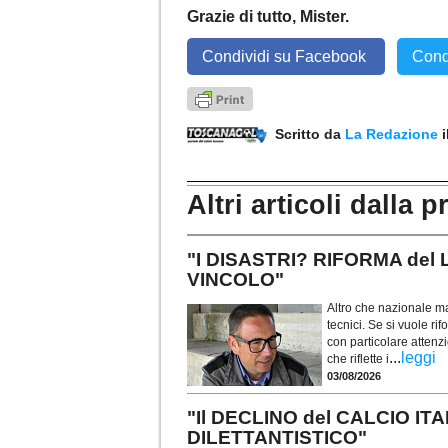
Grazie di tutto,
Mister.
Condividi su Facebook
Cond
Scritto da
La Redazione
Altri articoli dalla p
"I DISASTRI? RIFORMA del
VINCOLO"
Altro che nazionale ma
tecnici. Se si vuole ri
con particolare attenzi
...
leggi
che riflette i
03/08/2026
"Il DECLINO del CALCIO IT
DILETTANTISTICO"