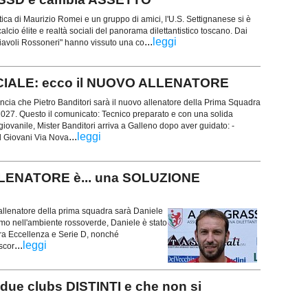
ica di Maurizio Romei e un gruppo di amici, l'U.S. Settignanese si è
lcio élite e realtà sociali del panorama dilettantistico toscano. Dai
...
leggi
"Diavoli Rossoneri" hanno vissuto una co
CIALE: ecco il NUOVO ALLENATORE
ncia che Pietro Banditori sarà il nuovo allenatore della Prima Squadra
2027. Questo il comunicato: Tecnico preparato e con una solida
giovanile, Mister Banditori arriva a Galleno dopo aver guidato: -
...
leggi
l Giovani Via Nova
LENATORE è... una SOLUZIONE
allenatore della prima squadra sarà Daniele
imo nell'ambiente rossoverde, Daniele è stato
 fra Eccellenza e Serie D, nonché
...
leggi
scor
due clubs DISTINTI e che non si