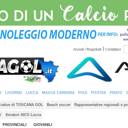
|
Accedi / Registrati
Contattaci
O
LIVORNO
LUCCA
MASSA CARRARA
PISA
PISTOIA
PRATO
iziative di TOSCANA GOL
Beach soccer
Rappresentative regionali e pr
u'
Amatori AICS Lucca
PROVINCIALI
GIOVANILI