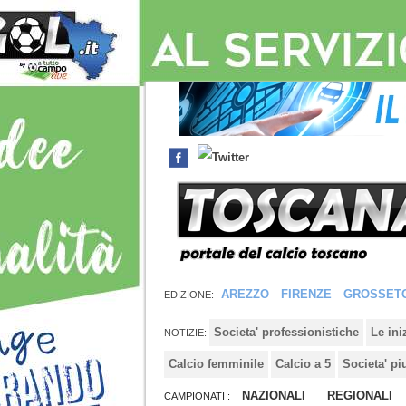
AREZZO
FIRENZE
GROSSET
EDIZIONE:
Societa' professionistiche
Le in
NOTIZIE:
Calcio femminile
Calcio a 5
Societa' pi
NAZIONALI
REGIONALI
CAMPIONATI :