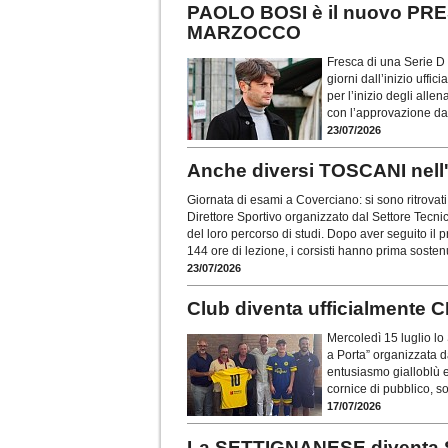
PAOLO BOSI è il nuovo PR
MARZOCCO
Fresca di una Serie D 
giorni dall’inizio uffi
per l’inizio degli all
con l’approvazione da
23/07/2026
Anche diversi TOSCANI nel
Giornata di esami a Coverciano: si sono ritrovati 
Direttore Sportivo organizzato dal Settore Tecni
del loro percorso di studi. Dopo aver seguito il
144 ore di lezione, i corsisti hanno prima sosten
23/07/2026
Club diventa ufficialmen
Mercoledì 15 luglio lo 
a Porta” organizzata d
entusiasmo gialloblù e
cornice di pubblico, so
17/07/2026
La SETTIGNANESE diventa