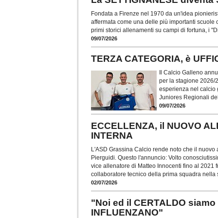
Fondata a Firenze nel 1970 da un'idea pionierist
affermata come una delle più importanti scuole ca
primi storici allenamenti su campi di fortuna, i 
09/07/2026
TERZA CATEGORIA, è UFFI
Il Calcio Galleno annu
per la stagione 2026/
esperienza nel calcio 
Juniores Regionali de
09/07/2026
ECCELLENZA, il NUOVO AL
INTERNA
L'ASD Grassina Calcio rende noto che il nuovo 
Pierguidi. Questo l'annuncio: Volto conosciutiss
vice allenatore di Matteo Innocenti fino al 2021
collaboratore tecnico della prima squadra nella 
02/07/2026
"Noi ed il CERTALDO siamo 
INFLUENZANO"