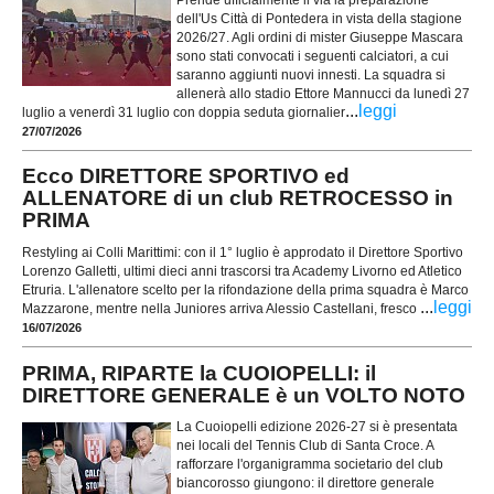
dell'Us Città di Pontedera in vista della stagione
2026/27. Agli ordini di mister Giuseppe Mascara
sono stati convocati i seguenti calciatori, a cui
saranno aggiunti nuovi innesti. La squadra si
allenerà allo stadio Ettore Mannucci da lunedì 27
...
leggi
luglio a venerdì 31 luglio con doppia seduta giornalier
27/07/2026
Ecco DIRETTORE SPORTIVO ed
ALLENATORE di un club RETROCESSO in
PRIMA
Restyling ai Colli Marittimi: con il 1° luglio è approdato il Direttore Sportivo
Lorenzo Galletti, ultimi dieci anni trascorsi tra Academy Livorno ed Atletico
Etruria. L'allenatore scelto per la rifondazione della prima squadra è Marco
...
leggi
Mazzarone, mentre nella Juniores arriva Alessio Castellani, fresco
16/07/2026
PRIMA, RIPARTE la CUOIOPELLI: il
DIRETTORE GENERALE è un VOLTO NOTO
La Cuoiopelli edizione 2026-27 si è presentata
nei locali del Tennis Club di Santa Croce. A
rafforzare l'organigramma societario del club
biancorosso giungono: il direttore generale