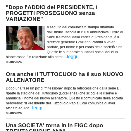
"Dopo l'ADDIO del PRESIDENTE, i
PROGETTI PROSEGUONO senza
VARIAZIONE"
A seguito del comunicato stampa diramato
dal'Urbino Taccola in cui si annunciava il ritiro di
Sabri Kelmendi dalla carica di Presidente, è il
direttore generale Graziano Pardini a voler
parlare, per nome e per conto della società tutta.
Queste le sue parole ai canali social del club
...
leggi
biancorosso: "In relazione alla comu
06/08/2026
Ora anche il TUTTOCUOIO ha il suo NUOVO
ALLENATORE
Dopo una fase un po' di "riflessione" dopo la retrocessione dalla serie D,
riparte la stagione del Tuttocuoio (Eccellenza) che scioglie le riserve e
annuncia il nome del nuovo allenatore. Questo il comunicato della società
neroverde: “Il Presidente del Tuttocuoio Paola Coia comunica di aver
...
leggi
affidato ad Ant
05/08/2026
Una SOCIETA' torna in in FIGC dopo