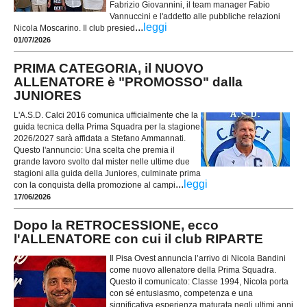
Fabrizio Giovannini, il team manager Fabio
Vannuccini e l'addetto alle pubbliche relazioni
...
leggi
Nicola Moscarino. Il club presied
01/07/2026
PRIMA CATEGORIA, il NUOVO
ALLENATORE è "PROMOSSO" dalla
JUNIORES
L'A.S.D. Calci 2016 comunica ufficialmente che la
guida tecnica della Prima Squadra per la stagione
2026/2027 sarà affidata a Stefano Ammannati.
Questo l'annuncio: Una scelta che premia il
grande lavoro svolto dal mister nelle ultime due
stagioni alla guida della Juniores, culminate prima
...
leggi
con la conquista della promozione al campi
17/06/2026
Dopo la RETROCESSIONE, ecco
l'ALLENATORE con cui il club RIPARTE
Il Pisa Ovest annuncia l’arrivo di Nicola Bandini
come nuovo allenatore della Prima Squadra.
Questo il comunicato: Classe 1994, Nicola porta
con sé entusiasmo, competenza e una
significativa esperienza maturata negli ultimi anni