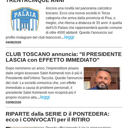
TRENTACINQUE ANNI
Ancora una novità nel panorama calcistico
toscano. Ecco una nuova società in Terza
categoria che arriva dalla provincia di Pisa, o
meglio, che ritorna a distanza di 35 anni: è quella
dell'US Palaia che rappresenterà questo comune
di oltre 4000 abitanti Questo l'annuncio sul
...
leggi
profilo instagram del club biancocel
04/08/2026
CLUB TOSCANO annuncia: "Il PRESIDENTE
LASCIA con EFFETTO IMMEDIATO"
Dopo nemmeno un anno, l'imprenditore pisano
dalle origini kosovare Sabri Kelmendi non è più il
Presidente dell'Urbino Taccola. Questo l'annuncio
del club: La società comunica che, con effetto
immediato a causa di problemi personali, il
presidente Sabri Kelmendi non ricoprirà più il
...
leggi
proprio incarico alla
03/08/2026
RIPARTE dalla SERIE D il PONTEDERA:
ecco i CONVOCATI per il RITIRO
Prende ufficialmente il via la preparazione