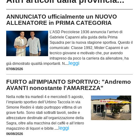
Altri articoli dalla provincia...
ANNUNCIATO ufficialmente un NUOVO
ALLENATORE in PRIMA CATEGORIA
L’ASD Pecciolese 1936 annuncia l’arrivo di
Gabriele Capanni alla guida della Prima
Squadra per la nuova stagione sportiva. Questo il
comunicato: Classe 1992, Mister Capanni è un
tecnico giovane e motivato che, pur avendo
intrapreso da poco la carriera da allenatore, ha
...
leggi
già dimostrato qualità importanti. N
07/08/2026
FURTO all'IMPIANTO SPORTIVO: "Andremo
AVANTI nonostante l'AMAREZZA"
Nella notte tra martedì 4 e mercoledì 5 agosto,
l’impianto sportivo dell’Urbino Taccola in via
Simone Redini è stato purtroppo vittima di un
grave furto. Sono stati sottratti tavoli, sedie e
attrezzature destinate all’organizzazione della
Sagra, oltre alla macchina del caffè e all’intero
...
leggi
magazzino di liquori e bibite.
06/08/2026