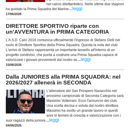
nel calcio dilettantistico. Nelle ultime due stagioni
...
leggi
ha guidato la Prima Squadra del Marine
17/06/2026
DIRETTORE SPORTIVO riparte con
un'AVVENTURA in PRIMA CATEGORIA
L'A.S.D. Calci 2016 comunica ufficialmente l'ingresso di Stefano Delli nel
ruolo di Direttore Sportivo della Prima Squadra. Questa la nota del club:
L'arrivo di Stefano rappresenta un importante tassello all'interno di un
progetto condiviso, che punta a costruire una Prima Squadra capace di
...
leggi
valorizzare i giovani provenienti dal nostro se
15/06/2026
Dalla JUNIORES alla PRIMA SQUADRA: nel
2026/2027 allenerà in SECONDA
L'allenatore del San Prospero Navacchio nel
prossimo campionato di Seconda Categoria sarà
Massimo Volterrani. Ecco l'annuncio del club:
Una scelta decisa e voluta dal nostro direttore.
Massimo ha svolto un grande lavoro in questi
anni in termini di crescita e valorizzazione con i
...
leggi
suoi ragazzi della juniore
04/06/2026