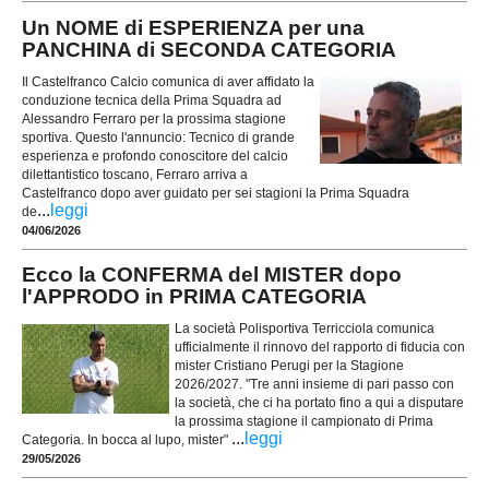
Un NOME di ESPERIENZA per una
PANCHINA di SECONDA CATEGORIA
Il Castelfranco Calcio comunica di aver affidato la
conduzione tecnica della Prima Squadra ad
Alessandro Ferraro per la prossima stagione
sportiva. Questo l'annuncio: Tecnico di grande
esperienza e profondo conoscitore del calcio
dilettantistico toscano, Ferraro arriva a
Castelfranco dopo aver guidato per sei stagioni la Prima Squadra
...
leggi
de
04/06/2026
Ecco la CONFERMA del MISTER dopo
l'APPRODO in PRIMA CATEGORIA
La società Polisportiva Terricciola comunica
ufficialmente il rinnovo del rapporto di fiducia con
mister Cristiano Perugi per la Stagione
2026/2027. "Tre anni insieme di pari passo con
la società, che ci ha portato fino a qui a disputare
la prossima stagione il campionato di Prima
...
leggi
Categoria. In bocca al lupo, mister"
29/05/2026