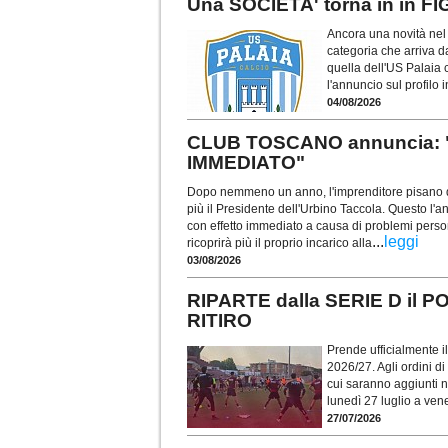
Una SOCIETA' torna in in 
Ancora una novità nel
categoria che arriva da
quella dell'US Palaia
l'annuncio sul profilo
04/08/2026
CLUB TOSCANO annuncia: 
IMMEDIATO"
Dopo nemmeno un anno, l'imprenditore pisano d
più il Presidente dell'Urbino Taccola. Questo l'
con effetto immediato a causa di problemi perso
...
leggi
ricoprirà più il proprio incarico alla
03/08/2026
RIPARTE dalla SERIE D il 
RITIRO
Prende ufficialmente il
2026/27. Agli ordini d
cui saranno aggiunti n
lunedì 27 luglio a ven
27/07/2026