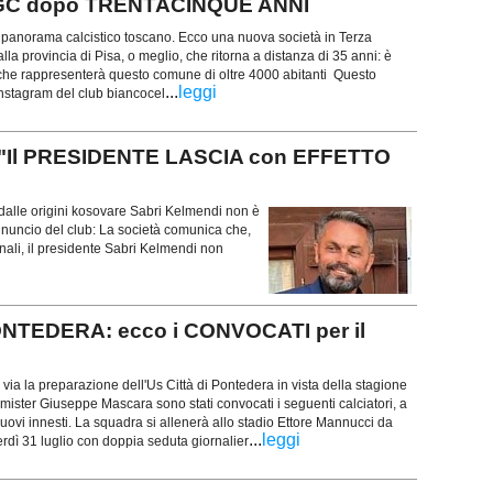
FIGC dopo TRENTACINQUE ANNI
 panorama calcistico toscano. Ecco una nuova società in Terza
lla provincia di Pisa, o meglio, che ritorna a distanza di 35 anni: è
 che rappresenterà questo comune di oltre 4000 abitanti Questo
...
leggi
 instagram del club biancocel
"Il PRESIDENTE LASCIA con EFFETTO
alle origini kosovare Sabri Kelmendi non è
annuncio del club: La società comunica che,
nali, il presidente Sabri Kelmendi non
PONTEDERA: ecco i CONVOCATI per il
 via la preparazione dell'Us Città di Pontedera in vista della stagione
i mister Giuseppe Mascara sono stati convocati i seguenti calciatori, a
uovi innesti. La squadra si allenerà allo stadio Ettore Mannucci da
...
leggi
erdì 31 luglio con doppia seduta giornalier