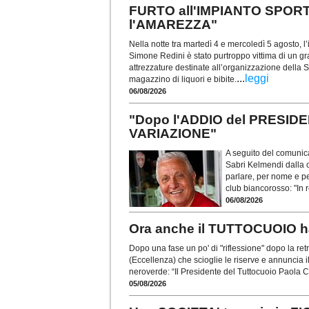
FURTO all'IMPIANTO SPORT
l'AMAREZZA"
Nella notte tra martedì 4 e mercoledì 5 agosto, l
Simone Redini è stato purtroppo vittima di un grave
attrezzature destinate all’organizzazione della Sa
...
leggi
magazzino di liquori e bibite.
06/08/2026
"Dopo l'ADDIO del PRESI
VARIAZIONE"
A seguito del comunica
Sabri Kelmendi dalla c
parlare, per nome e per
club biancorosso: "In 
06/08/2026
Ora anche il TUTTOCUOIO 
Dopo una fase un po' di "riflessione" dopo la ret
(Eccellenza) che scioglie le riserve e annuncia 
neroverde: “Il Presidente del Tuttocuoio Paola C
05/08/2026