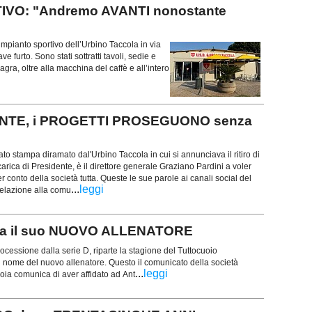
IVO: "Andremo AVANTI nonostante
’impianto sportivo dell’Urbino Taccola in via
 furto. Sono stati sottratti tavoli, sedie e
gra, oltre alla macchina del caffè e all’intero
DENTE, i PROGETTI PROSEGUONO senza
to stampa diramato dal'Urbino Taccola in cui si annunciava il ritiro di
arica di Presidente, è il direttore generale Graziano Pardini a voler
 conto della società tutta. Queste le sue parole ai canali social del
...
leggi
relazione alla comu
ha il suo NUOVO ALLENATORE
rocessione dalla serie D, riparte la stagione del Tuttocuoio
il nome del nuovo allenatore. Questo il comunicato della società
...
leggi
oia comunica di aver affidato ad Ant