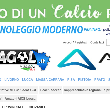
|
Accedi / Registrati
Contattaci
O
LIVORNO
LUCCA
MASSA CARRARA
PISA
PISTOIA
PRATO
iziative di TOSCANA GOL
Beach soccer
Rappresentative regionali e pr
u'
Amatori AICS Lucca
PROVINCIALI
GIOVANILI