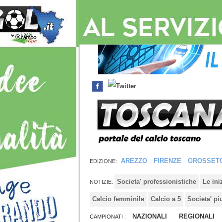
AREZZO
FIRENZE
GROSSET
EDIZIONE:
Societa' professionistiche
Le in
NOTIZIE:
Calcio femminile
Calcio a 5
Societa' pi
NAZIONALI
REGIONALI
CAMPIONATI :