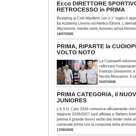
Ecco DIRETTORE SPORTIVO
RETROCESSO in PRIMA
Restyling ai Colli Marittimi: con il 1° luglio è app
tra Academy Livorno ed Atletico Etruria. L'allen
Mazzarone, mentre nella Juniores arriva Alessio
16/07/2026
PRIMA, RIPARTE la CUOIOP
VOLTO NOTO
La Cuoiopelli edizione
rafforzare l'organigra
Fabrizio Giovannini, i
Nicola Moscarino. Il c
01/07/2026
PRIMA CATEGORIA, il NUO
JUNIORES
L'A.S.D. Calci 2016 comunica ufficialmente che 
stagione 2026/2027 sarà affidata a Stefano Amm
premia il grande lavoro svolto dal mister nelle u
culminate prima con la conquista della promozi
17/06/2026