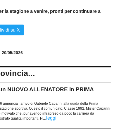
r la stagione a venire, pronti per continuare a
ividi su X
il 20/05/2026
rovincia...
e un NUOVO ALLENATORE in PRIMA
 annuncia l’arrivo di Gabriele Capanni alla guida della Prima
stagione sportiva. Questo il comunicato: Classe 1992, Mister Capanni
 motivato che, pur avendo intrapreso da poco la carriera da
...
leggi
strato qualità importanti. N