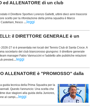
 ed ALLENATORE di un club
rodato il Direttore Sportivo Lorenzo Galletti, ultimi dieci anni trascorsi
atore scelto per la rifondazione della prima squadra è Marco
...
leggi
 Castellani, fresco
ELLI: il DIRETTORE GENERALE è un
 2026-27 si è presentata nei locali del Tennis Club di Santa Croce. A
mma societario del club biancorosso giungono: il direttore generale
l team manager Fabio Vannuccini e l'addetto alle pubbliche relazioni
...
leggi
lub presied
VO ALLENATORE è "PROMOSSO" dalla
la guida tecnica della Prima Squadra per la
annati. Questo l'annuncio: Una scelta che
ltime due stagioni alla guida della Juniores,
...
leggi
one al campi