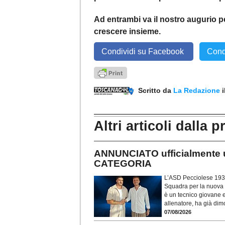
Ad entrambi va il nostro augurio pe
crescere insieme.
Condividi su Facebook
Cond
Scritto da
La Redazione
Altri articoli dalla p
ANNUNCIATO ufficialment
CATEGORIA
L’ASD Pecciolese 1936
Squadra per la nuova 
è un tecnico giovane e
allenatore, ha già dimo
07/08/2026