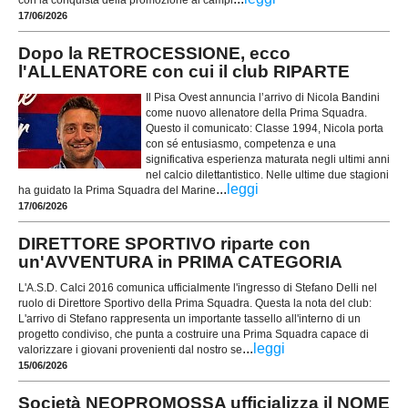
con la conquista della promozione al campi
17/06/2026
Dopo la RETROCESSIONE, ecco
l'ALLENATORE con cui il club RIPARTE
Il Pisa Ovest annuncia l’arrivo di Nicola Bandini
come nuovo allenatore della Prima Squadra.
Questo il comunicato: Classe 1994, Nicola porta
con sé entusiasmo, competenza e una
significativa esperienza maturata negli ultimi anni
nel calcio dilettantistico. Nelle ultime due stagioni
...
leggi
ha guidato la Prima Squadra del Marine
17/06/2026
DIRETTORE SPORTIVO riparte con
un'AVVENTURA in PRIMA CATEGORIA
L'A.S.D. Calci 2016 comunica ufficialmente l'ingresso di Stefano Delli nel
ruolo di Direttore Sportivo della Prima Squadra. Questa la nota del club:
L'arrivo di Stefano rappresenta un importante tassello all'interno di un
progetto condiviso, che punta a costruire una Prima Squadra capace di
...
leggi
valorizzare i giovani provenienti dal nostro se
15/06/2026
Società NEOPROMOSSA ufficializza il NOME