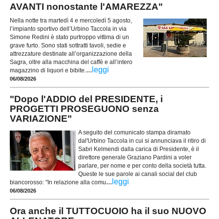
AVANTI nonostante l'AMAREZZA"
Nella notte tra martedì 4 e mercoledì 5 agosto,
l’impianto sportivo dell’Urbino Taccola in via
Simone Redini è stato purtroppo vittima di un
grave furto. Sono stati sottratti tavoli, sedie e
attrezzature destinate all’organizzazione della
Sagra, oltre alla macchina del caffè e all’intero
...
leggi
magazzino di liquori e bibite.
06/08/2026
"Dopo l'ADDIO del PRESIDENTE, i
PROGETTI PROSEGUONO senza
VARIAZIONE"
A seguito del comunicato stampa diramato
dal'Urbino Taccola in cui si annunciava il ritiro di
Sabri Kelmendi dalla carica di Presidente, è il
direttore generale Graziano Pardini a voler
parlare, per nome e per conto della società tutta.
Queste le sue parole ai canali social del club
...
leggi
biancorosso: "In relazione alla comu
06/08/2026
Ora anche il TUTTOCUOIO ha il suo NUOVO