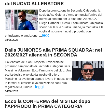
del NUOVO ALLENATORE
Dopo la promozione in Seconda Categoria, la
società Asd Golena d'Arno annuncia l'arrivo del
nuovo allenatore per la stagione 2026/2027:
Diego Carboni. Questo il comunicato: Un profilo
scelto per le sue qualità umane, la mentalità e la
voglia di sposare il nostro progetto con
...
leggi
entusiasmo e ambizione.
08/06/2026
Dalla JUNIORES alla PRIMA SQUADRA: nel
2026/2027 allenerà in SECONDA
L'allenatore del San Prospero Navacchio nel
prossimo campionato di Seconda Categoria sarà
Massimo Volterrani. Ecco l'annuncio del club: Una
scelta decisa e voluta dal nostro direttore.
Massimo ha svolto un grande lavoro in questi anni
in termini di crescita e valorizzazione con i suoi
...
leggi
ragazzi della juniore
04/06/2026
Ecco la CONFERMA del MISTER dopo
l'APPRODO in PRIMA CATEGORIA