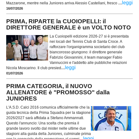
...
leggi
Mazzarone, mentre nella Juniores arriva Alessio Castellani, fresco
16/07/2026
PRIMA, RIPARTE la CUOIOPELLI: il
DIRETTORE GENERALE è un VOLTO NOTO
La Cuoiopelli edizione 2026-27 si è presentata
nei locali del Tennis Club di Santa Croce. A
rafforzare l'organigramma societario del club
biancorosso giungono: il direttore generale
Fabrizio Giovannini, il team manager Fabio
Vannuccini e l'addetto alle pubbliche relazioni
...
leggi
Nicola Moscarino. Il club presied
01/07/2026
PRIMA CATEGORIA, il NUOVO
ALLENATORE è "PROMOSSO" dalla
JUNIORES
L'A.S.D. Calci 2016 comunica ufficialmente che la
guida tecnica della Prima Squadra per la stagione
2026/2027 sarà affidata a Stefano Ammannati.
Questo l'annuncio: Una scelta che premia il
grande lavoro svolto dal mister nelle ultime due
stagioni alla guida della Juniores, culminate prima
...
leggi