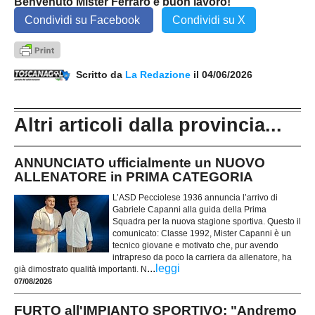
Benvenuto Mister Ferraro e buon lavoro!
Condividi su Facebook
Condividi su X
Scritto da
La Redazione
il 04/06/2026
Altri articoli dalla provincia...
ANNUNCIATO ufficialmente un NUOVO
ALLENATORE in PRIMA CATEGORIA
L’ASD Pecciolese 1936 annuncia l’arrivo di
Gabriele Capanni alla guida della Prima
Squadra per la nuova stagione sportiva. Questo il
comunicato: Classe 1992, Mister Capanni è un
tecnico giovane e motivato che, pur avendo
intrapreso da poco la carriera da allenatore, ha
...
leggi
già dimostrato qualità importanti. N
07/08/2026
FURTO all'IMPIANTO SPORTIVO: "Andremo