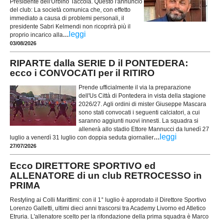
Presidente dell'Urbino Taccola. Questo l'annuncio
del club: La società comunica che, con effetto
immediato a causa di problemi personali, il
presidente Sabri Kelmendi non ricoprirà più il
...
leggi
proprio incarico alla
03/08/2026
RIPARTE dalla SERIE D il PONTEDERA:
ecco i CONVOCATI per il RITIRO
Prende ufficialmente il via la preparazione
dell'Us Città di Pontedera in vista della stagione
2026/27. Agli ordini di mister Giuseppe Mascara
sono stati convocati i seguenti calciatori, a cui
saranno aggiunti nuovi innesti. La squadra si
allenerà allo stadio Ettore Mannucci da lunedì 27
...
leggi
luglio a venerdì 31 luglio con doppia seduta giornalier
27/07/2026
Ecco DIRETTORE SPORTIVO ed
ALLENATORE di un club RETROCESSO in
PRIMA
Restyling ai Colli Marittimi: con il 1° luglio è approdato il Direttore Sportivo
Lorenzo Galletti, ultimi dieci anni trascorsi tra Academy Livorno ed Atletico
Etruria. L'allenatore scelto per la rifondazione della prima squadra è Marco