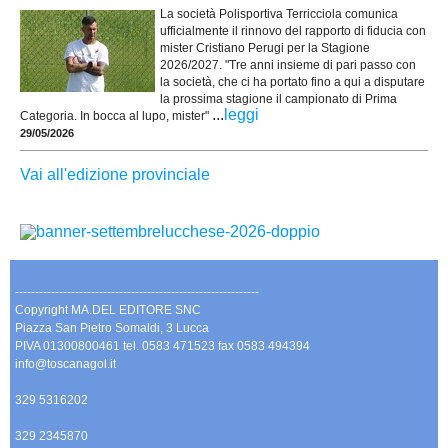
La società Polisportiva Terricciola comunica
ufficialmente il rinnovo del rapporto di fiducia con
mister Cristiano Perugi per la Stagione
2026/2027. "Tre anni insieme di pari passo con
la società, che ci ha portato fino a qui a disputare
la prossima stagione il campionato di Prima
...
leggi
Categoria. In bocca al lupo, mister"
29/05/2026
Vai all'edizione provinciale
-------------------------------------------------------------
Copyright MA.DEL EDITORE SNC
Piazza San Pietro Somaldi, 3 Lucca
PIVA 01300800461 tel. 0583 471523 fax 0583 494394
info@toscanagol.it
329 5316202
329 2345870