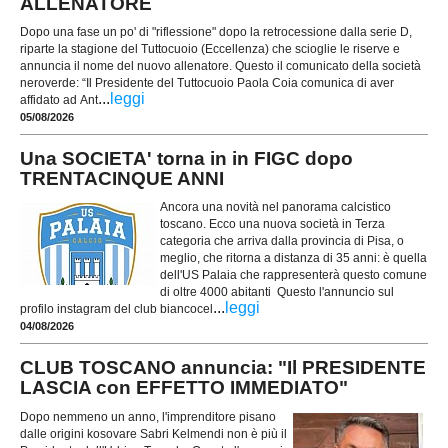
ALLENATORE
Dopo una fase un po' di "riflessione" dopo la retrocessione dalla serie D,
riparte la stagione del Tuttocuoio (Eccellenza) che scioglie le riserve e
annuncia il nome del nuovo allenatore. Questo il comunicato della società
neroverde: “Il Presidente del Tuttocuoio Paola Coia comunica di aver
...
leggi
affidato ad Ant
05/08/2026
Una SOCIETA' torna in in FIGC dopo
TRENTACINQUE ANNI
Ancora una novità nel panorama calcistico
toscano. Ecco una nuova società in Terza
categoria che arriva dalla provincia di Pisa, o
meglio, che ritorna a distanza di 35 anni: è quella
dell'US Palaia che rappresenterà questo comune
di oltre 4000 abitanti Questo l'annuncio sul
...
leggi
profilo instagram del club biancocel
04/08/2026
CLUB TOSCANO annuncia: "Il PRESIDENTE
LASCIA con EFFETTO IMMEDIATO"
Dopo nemmeno un anno, l'imprenditore pisano
dalle origini kosovare Sabri Kelmendi non è più il