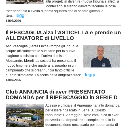
altri progetti in divenire (nuova tribuna e altro), a
Montecarlo si stanno davvero facendo le cose
"per bene" sia a livello di prima squadra che di settore giovanile.
...
leggi
Una
14/07/2026
Il PESCAGLIA alza l'ASTICELLA e prende un
ALLENATORE di LIVELLO
Asd Pescaglia (Terza Lucca) rompe gli indugi e
scopre ufficialmente le sue carte per la nuova
stagione calcistica con l’arrivo di mister
Alessandro Moretti.La società ha presentato il
nuovo timoniere che guiderà la squadra in un
campionato che si preannuncia tanto difficile
...
leggi
quanto stimolante. La scelta della dirigenza tracci
13/07/2026
Club ANNUNCIA di aver PRESENTATO
DOMANDA per il RIPESCAGGIO in SERIE D
Adesso è ufficiale: il Viareggio ha fatto domanda
per essere ripescato in Serie D. Questo
l'annuncio: Il Viareggio Calcio comunica di aver
provveduto a depositare e completare tutta la
documentazione necessaria per la domanda di