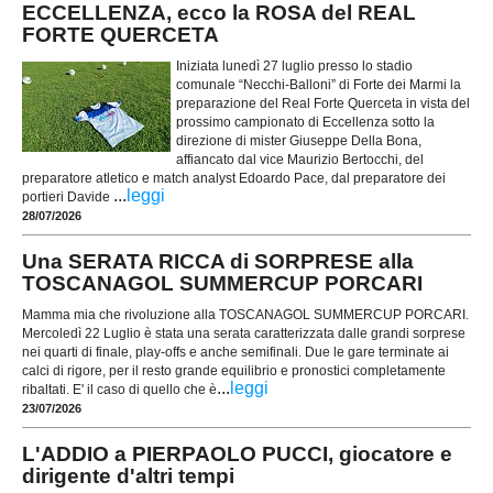
ECCELLENZA, ecco la ROSA del REAL
FORTE QUERCETA
Iniziata lunedì 27 luglio presso lo stadio
comunale “Necchi-Balloni” di Forte dei Marmi la
preparazione del Real Forte Querceta in vista del
prossimo campionato di Eccellenza sotto la
direzione di mister Giuseppe Della Bona,
affiancato dal vice Maurizio Bertocchi, del
preparatore atletico e match analyst Edoardo Pace, dal preparatore dei
...
leggi
portieri Davide
28/07/2026
Una SERATA RICCA di SORPRESE alla
TOSCANAGOL SUMMERCUP PORCARI
Mamma mia che rivoluzione alla TOSCANAGOL SUMMERCUP PORCARI.
Mercoledì 22 Luglio è stata una serata caratterizzata dalle grandi sorprese
nei quarti di finale, play-offs e anche semifinali. Due le gare terminate ai
calci di rigore, per il resto grande equilibrio e pronostici completamente
...
leggi
ribaltati. E' il caso di quello che è
23/07/2026
L'ADDIO a PIERPAOLO PUCCI, giocatore e
dirigente d'altri tempi