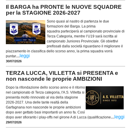
Il BARGA ha PRONTE le NUOVE SQUADRE
per la STAGIONE 2026-2027
Sono quasi al nastro di partenza le due
formazioni del Barga. La prima
squadra parteciperà al campionato provinciale di
Terza Categoria, mentre l’U19 sarà iscritta al
campionato Juniores Provinciale. Gli obiettivi
prefissati dalla società riguardano il migliorare il
piazzamento in classifica dello scorso anno, la prima squadra vorrà
...
leggi
puntar
30/07/2026
TERZA LUCCA, VILLETTA si PRESENTA e
non nasconde le proprie AMBIZIONI
Dopo la rifondazione dello scorso anno e il ritorno
nel campionato di Terza categoria, l'A.S. Villetta si
presenta molto rinnovato al via della stagione
2026-2027. Una delle tante realtà della
Garfagnana non nasconde le proprie ambizioni
dopo aver gettato basi importanti un anno fa. Così
...
leggi
dopo aver sfioranto i play-offs nel girone A di Lucca (qualificazione
29/07/2026