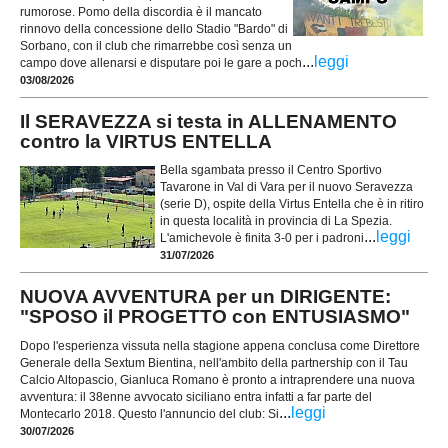
rumorose. Pomo della discordia è il mancato
rinnovo della concessione dello Stadio "Bardo" di
Sorbano, con il club che rimarrebbe così senza un
...
leggi
campo dove allenarsi e disputare poi le gare a poch
03/08/2026
Il SERAVEZZA si testa in ALLENAMENTO
contro la VIRTUS ENTELLA
Bella sgambata presso il Centro Sportivo
Tavarone in Val di Vara per il nuovo Seravezza
(serie D), ospite della Virtus Entella che è in ritiro
in questa località in provincia di La Spezia.
...
leggi
L'amichevole è finita 3-0 per i padroni
31/07/2026
NUOVA AVVENTURA per un DIRIGENTE:
"SPOSO il PROGETTO con ENTUSIASMO"
Dopo l'esperienza vissuta nella stagione appena conclusa come Direttore
Generale della Sextum Bientina, nell'ambito della partnership con il Tau
Calcio Altopascio, Gianluca Romano è pronto a intraprendere una nuova
avventura: il 38enne avvocato siciliano entra infatti a far parte del
...
leggi
Montecarlo 2018. Questo l'annuncio del club: Si
30/07/2026