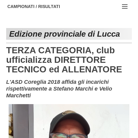
AREZZO
NOTIZIE:
CAMPIONATI / RISULTATI
FIRENZE
Societa' professionistiche
Campionati :
GROSSETO
Le iniziative di TOSCANA GOL
Edizione provinciale di Lucca
NAZIONALI
LIVORNO
Beach soccer
REGIONALI
TERZA CATEGORIA, club
LUCCA
Rappresentative regionali e provinciali
ufficializza DIRETTORE
TECNICO ed ALLENATORE
MASSA CARRARA
FIGC Toscana
PISA
Calcio femminile
L'ASD Coreglia 2018 affida gli incarichi
rispettivamente a Stefano Marchi e Velio
PISTOIA
Calcio a 5
Marchetti
PRATO
Societa' piu'
SIENA
Amatori AICS Lucca
Carica la tua Rosa