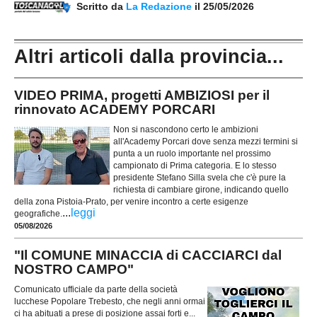
Scritto da
La Redazione
il 25/05/2026
Altri articoli dalla provincia...
VIDEO PRIMA, progetti AMBIZIOSI per il
rinnovato ACADEMY PORCARI
Non si nascondono certo le ambizioni
all'Academy Porcari dove senza mezzi termini si
punta a un ruolo importante nel prossimo
campionato di Prima categoria. E lo stesso
presidente Stefano Silla svela che c'è pure la
richiesta di cambiare girone, indicando quello
della zona Pistoia-Prato, per venire incontro a certe esigenze
...
leggi
geografiche.
05/08/2026
"Il COMUNE MINACCIA di CACCIARCI dal
NOSTRO CAMPO"
Comunicato ufficiale da parte della società
lucchese Popolare Trebesto, che negli anni ormai
ci ha abituati a prese di posizione assai forti e...