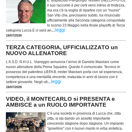
E' dispiaciuto Piergiorgio Tessieri (NELLA FOTO),
il suo racconto è per certi versi intriso di tristezza,
ma ora c'è la voglia di ripartire con un "nuovo"
San Vito che, precisiamo subito, ha rinunciato
ufficialmente alla Seconda categoria conquistata
lo scorso 23 Maggio nella finale playoffs di Terza
...
leggi
categoria Lucca.E ci sarà an
16/07/2026
TERZA CATEGORIA, UFFICIALIZZATO un
NUOVO ALLENATORE
L’A.S.D. N.H.U.L. Viareggio annuncia l’arrivo di Daniele Maiolani come
nuovo allenatore della Prima Squadra. Questo il comunicato: Tecnico in
possesso del patentino UEFA B, mister Maiolani porta con sé esperienza,
competenza e una mentalità vincente, maturata in anni di lavoro con il
...
leggi
settore giovanile. Negli ult
16/07/2026
VIDEO, il MONTECARLO si PRESENTA e
AMBISCE a un RUOLO IMPORTANTE
C'è una società in provincia di Lucca che, zitta
zitta, si sta dando un assetto importante
crescendo stagione dopo stagione. Un impianto
"gioiellino" con il nuovo manto in erba sintetica,