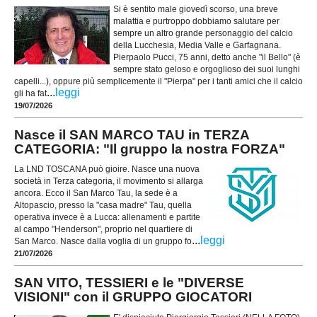
Si è sentito male giovedì scorso, una breve
malattia e purtroppo dobbiamo salutare per
sempre un altro grande personaggio del calcio
della Lucchesia, Media Valle e Garfagnana.
Pierpaolo Pucci, 75 anni, detto anche "il Bello" (è
sempre stato geloso e orgoglioso dei suoi lunghi
capelli...), oppure più semplicemente il "Pierpa" per i tanti amici che il calcio
...
leggi
gli ha fat
19/07/2026
Nasce il SAN MARCO TAU in TERZA
CATEGORIA: "Il gruppo la nostra FORZA"
La LND TOSCANA può gioire. Nasce una nuova
società in Terza categoria, il movimento si allarga
ancora. Ecco il San Marco Tau, la sede è a
Altopascio, presso la "casa madre" Tau, quella
operativa invece è a Lucca: allenamenti e partite
al campo "Henderson", proprio nel quartiere di
...
leggi
San Marco. Nasce dalla voglia di un gruppo fo
21/07/2026
SAN VITO, TESSIERI e le "DIVERSE
VISIONI" con il GRUPPO GIOCATORI