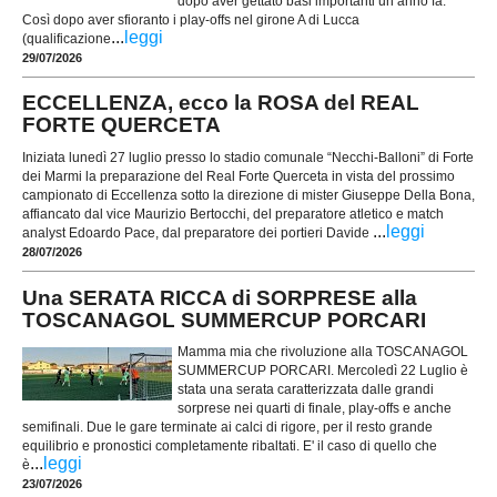
dopo aver gettato basi importanti un anno fa.
Così dopo aver sfioranto i play-offs nel girone A di Lucca
...
leggi
(qualificazione
29/07/2026
ECCELLENZA, ecco la ROSA del REAL
FORTE QUERCETA
Iniziata lunedì 27 luglio presso lo stadio comunale “Necchi-Balloni” di Forte
dei Marmi la preparazione del Real Forte Querceta in vista del prossimo
campionato di Eccellenza sotto la direzione di mister Giuseppe Della Bona,
affiancato dal vice Maurizio Bertocchi, del preparatore atletico e match
...
leggi
analyst Edoardo Pace, dal preparatore dei portieri Davide
28/07/2026
Una SERATA RICCA di SORPRESE alla
TOSCANAGOL SUMMERCUP PORCARI
Mamma mia che rivoluzione alla TOSCANAGOL
SUMMERCUP PORCARI. Mercoledì 22 Luglio è
stata una serata caratterizzata dalle grandi
sorprese nei quarti di finale, play-offs e anche
semifinali. Due le gare terminate ai calci di rigore, per il resto grande
equilibrio e pronostici completamente ribaltati. E' il caso di quello che
...
leggi
è
23/07/2026