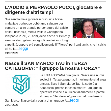
L'ADDIO a PIERPAOLO PUCCI, giocatore e
dirigente d'altri tempi
Si è sentito male giovedì scorso, una breve
malattia e purtroppo dobbiamo salutare per
sempre un altro grande personaggio del calcio
della Lucchesia, Media Valle e Garfagnana.
Pierpaolo Pucci, 75 anni, detto anche "il Bello" (è
sempre stato geloso e orgoglioso dei suoi lunghi
capelli...), oppure più semplicemente il "Pierpa" per i tanti amici che il calcio
...
leggi
gli ha fat
19/07/2026
Nasce il SAN MARCO TAU in TERZA
CATEGORIA: "Il gruppo la nostra FORZA"
La LND TOSCANA può gioire. Nasce una nuova
società in Terza categoria, il movimento si allarga
ancora. Ecco il San Marco Tau, la sede è a
Altopascio, presso la "casa madre" Tau, quella
operativa invece è a Lucca: allenamenti e partite
al campo "Henderson", proprio nel quartiere di
...
leggi
San Marco. Nasce dalla voglia di un gruppo fo
21/07/2026