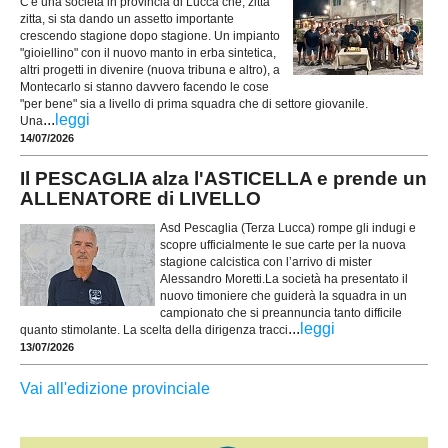
C'è una società in provincia di Lucca che, zitta
zitta, si sta dando un assetto importante
crescendo stagione dopo stagione. Un impianto
"gioiellino" con il nuovo manto in erba sintetica,
altri progetti in divenire (nuova tribuna e altro), a
Montecarlo si stanno davvero facendo le cose
"per bene" sia a livello di prima squadra che di settore giovanile.
...
leggi
Una
14/07/2026
Il PESCAGLIA alza l'ASTICELLA e prende un
ALLENATORE di LIVELLO
Asd Pescaglia (Terza Lucca) rompe gli indugi e
scopre ufficialmente le sue carte per la nuova
stagione calcistica con l’arrivo di mister
Alessandro Moretti.La società ha presentato il
nuovo timoniere che guiderà la squadra in un
campionato che si preannuncia tanto difficile
...
leggi
quanto stimolante. La scelta della dirigenza tracci
13/07/2026
Vai all'edizione provinciale