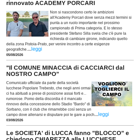
rinnovato ACADEMY PORCARI
Non si nascondono certo le ambizioni
all'Academy Porcari dove senza mezzi termini si
punta a un ruolo importante nel prossimo
campionato di Prima categoria. E lo stesso
presidente Stefano Silla svela che c'è pure la
richiesta di cambiare girone, indicando quello
della zona Pistoia-Prato, per venire incontro a certe esigenze
...
leggi
geografiche.
05/08/2026
"Il COMUNE MINACCIA di CACCIARCI dal
NOSTRO CAMPO"
Comunicato ufficiale da parte della società
lucchese Popolare Trebesto, che negli anni ormai
ci ha abituati a prese di posizione assai forti e...
rumorose. Pomo della discordia è il mancato
rinnovo della concessione dello Stadio "Bardo" di
Sorbano, con il club che rimarrebbe così senza un
...
leggi
campo dove allenarsi e disputare poi le gare a poch
03/08/2026
Le SOCIETA' di LUCCA fanno "BLOCCO" e
chiedono CHIAREZZA alla LUCCHESE