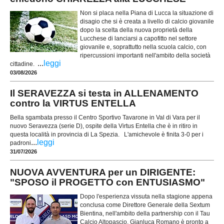
Non si placa nella Piana di Lucca la situazione di
disagio che si è creata a livello di calcio giovanile
dopo la scelta della nuova proprietà della
Lucchese di lanciarsi a capofitto nel settore
giovanile e, soprattutto nella scuola calcio, con
ripercussioni importanti nell'ambito della società
...
leggi
cittadine.
03/08/2026
Il SERAVEZZA si testa in ALLENAMENTO
contro la VIRTUS ENTELLA
Bella sgambata presso il Centro Sportivo Tavarone in Val di Vara per il
nuovo Seravezza (serie D), ospite della Virtus Entella che è in ritiro in
questa località in provincia di La Spezia. L'amichevole è finita 3-0 per i
...
leggi
padroni
31/07/2026
NUOVA AVVENTURA per un DIRIGENTE:
"SPOSO il PROGETTO con ENTUSIASMO"
Dopo l'esperienza vissuta nella stagione appena
conclusa come Direttore Generale della Sextum
Bientina, nell'ambito della partnership con il Tau
Calcio Altopascio, Gianluca Romano è pronto a