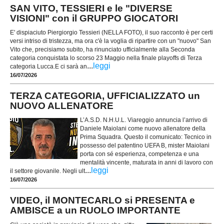
SAN VITO, TESSIERI e le "DIVERSE
VISIONI" con il GRUPPO GIOCATORI
E' dispiaciuto Piergiorgio Tessieri (NELLA FOTO), il suo racconto è per certi
versi intriso di tristezza, ma ora c'è la voglia di ripartire con un "nuovo" San
Vito che, precisiamo subito, ha rinunciato ufficialmente alla Seconda
categoria conquistata lo scorso 23 Maggio nella finale playoffs di Terza
...
leggi
categoria Lucca.E ci sarà an
16/07/2026
TERZA CATEGORIA, UFFICIALIZZATO un
NUOVO ALLENATORE
L’A.S.D. N.H.U.L. Viareggio annuncia l’arrivo di
Daniele Maiolani come nuovo allenatore della
Prima Squadra. Questo il comunicato: Tecnico in
possesso del patentino UEFA B, mister Maiolani
porta con sé esperienza, competenza e una
mentalità vincente, maturata in anni di lavoro con
...
leggi
il settore giovanile. Negli ult
16/07/2026
VIDEO, il MONTECARLO si PRESENTA e
AMBISCE a un RUOLO IMPORTANTE