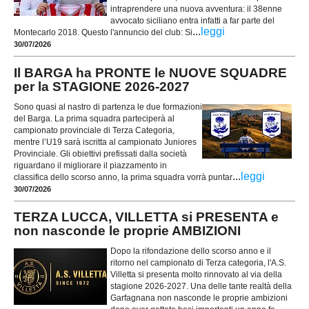
intraprendere una nuova avventura: il 38enne
avvocato siciliano entra infatti a far parte del
...
leggi
Montecarlo 2018. Questo l'annuncio del club: Si
30/07/2026
Il BARGA ha PRONTE le NUOVE SQUADRE
per la STAGIONE 2026-2027
Sono quasi al nastro di partenza le due formazioni
del Barga. La prima squadra parteciperà al
campionato provinciale di Terza Categoria,
mentre l’U19 sarà iscritta al campionato Juniores
Provinciale. Gli obiettivi prefissati dalla società
riguardano il migliorare il piazzamento in
...
leggi
classifica dello scorso anno, la prima squadra vorrà puntar
30/07/2026
TERZA LUCCA, VILLETTA si PRESENTA e
non nasconde le proprie AMBIZIONI
Dopo la rifondazione dello scorso anno e il
ritorno nel campionato di Terza categoria, l'A.S.
Villetta si presenta molto rinnovato al via della
stagione 2026-2027. Una delle tante realtà della
Garfagnana non nasconde le proprie ambizioni