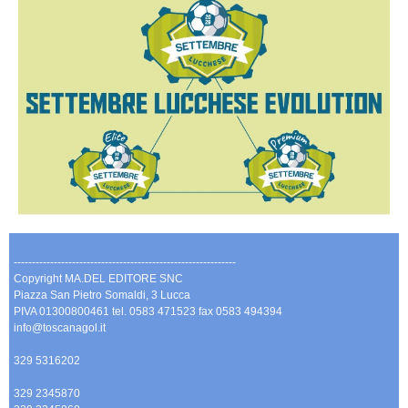
-------------------------------------------------------------
Copyright MA.DEL EDITORE SNC
Piazza San Pietro Somaldi, 3 Lucca
PIVA 01300800461 tel. 0583 471523 fax 0583 494394
info@toscanagol.it
329 5316202
329 2345870