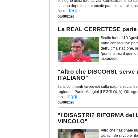
sostegno della loro attività. Contestualmente sul 
italiano dopo le tre mancate partecipazioni con
...
leggi
Nazi
06/08/2026
La REAL CERRETESE parte
Scatta lunedì 10 Agos
anno consecutivo part
dell'ultima stagione, 
(per lui inizia il qui
07/08/2026
"Altro che DISCORSI, serv
ITALIANO"
Tanti commenti favorevoli sulla pagine social de
regionale Paolo Mangini (LEGGI QUA). Gli argoment
...
leggi
tan
05/08/2026
"I DISASTRI? RIFORMA del
VINCOLO"
Altro che nazionale ma
tecnici. Se si vuole ri