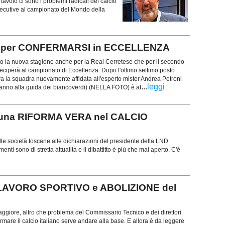
tavolo ci sono i problemi radicali del calcio
secutive al campionato del Mondo della
 per CONFERMARSI in ECCELLENZA
to la nuova stagione anche per la Real Cerretese che per il secondo
eciperà al campionato di Eccellenza. Dopo l'ottimo settimo posto
ora la squadra nuovamente affidata all'esperto mister Andrea Petroni
...
leggi
nto anno alla guida dei biancoverdi) (NELLA FOTO) è at
e una RIFORMA VERA nel CALCIO
lle società toscane alle dichiarazioni del presidente della LND
i sono di stretta attualità e il dibattitto è più che mai aperto. C'è
 LAVORO SPORTIVO e ABOLIZIONE del
ggiore, altro che problema del Commissario Tecnico e dei direttori
formare il calcio italiano serve andare alla base. E allora è da leggere