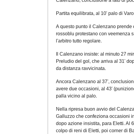
Calenzano, conclusione a lato di poc
Partita equilibrata, al 10' palo di Var
A questo punto il Calenzano prende c
rossoblu protestano con veemenza su 
l'arbitro tutto regolare.
Il Calenzano insiste: al minuto 27 mi
Preludio del gol, che arriva al 31' do
da distanza ravvicinata.
Ancora Calenzano al 37', conclusione a
avere due occasioni, al 43' (punizione
palla vicino al palo.
Nella ripresa buon avvio del Calenzano,
Galluzzo che confeziona occasioni in 
dopo azione insistita, para Eletti. Al 
colpo di reni di Eletti, poi corner di 