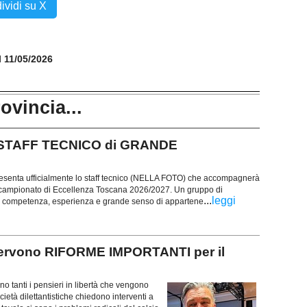
ividi su X
il 11/05/2026
rovincia...
no STAFF TECNICO di GRANDE
esenta ufficialmente lo staff tecnico (NELLA FOTO) che accompagnerà
 campionato di Eccellenza Toscana 2026/2027. Un gruppo di
...
leggi
on competenza, esperienza e grande senso di appartene
ervono RIFORME IMPORTANTI per il
no tanti i pensieri in libertà che vengono
ietà dilettantistiche chiedono interventi a