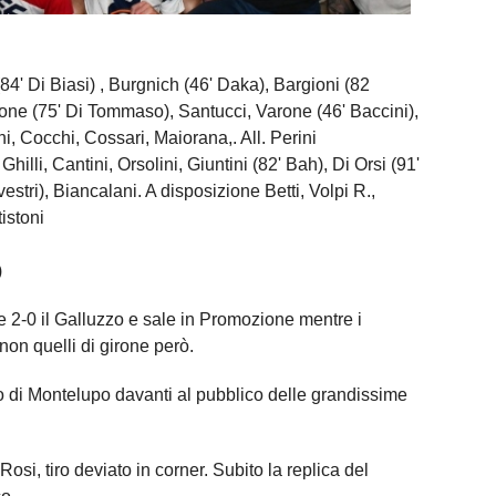
 (84' Di Biasi) , Burgnich (46' Daka), Bargioni (82
one (75' Di Tommaso), Santucci, Varone (46' Baccini),
i, Cocchi, Cossari, Maiorana,. All. Perini
, Ghilli, Cantini, Orsolini, Giuntini (82' Bah), Di Orsi (91'
estri), Biancalani. A disposizione Betti, Volpi R.,
tistoni
)
e 2-0 il Galluzzo e sale in Promozione mentre i
 non quelli di girone però.
ro di Montelupo davanti al pubblico delle grandissime
Rosi, tiro deviato in corner. Subito la replica del