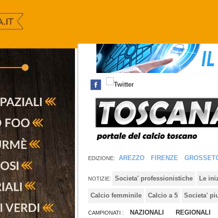
AREZZO
FIRENZE
GROSSET
EDIZIONE:
Societa' professionistiche
Le in
NOTIZIE:
Calcio femminile
Calcio a 5
Societa' pi
NAZIONALI
REGIONALI
CAMPIONATI :