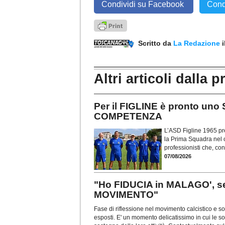
Condividi su Facebook
Cond
Scritto da
La Redazione
Altri articoli dalla p
Per il FIGLINE è pronto u
COMPETENZA
L’ASD Figline 1965 pr
la Prima Squadra nel
professionisti che, c
07/08/2026
"Ho FIDUCIA in MALAGO', s
MOVIMENTO"
Fase di riflessione nel movimento calcistico e so
esposti. E' un momento delicatissimo in cui le soc