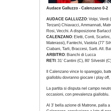
Audace Galluzzo - Calenzano 0-2
AUDACE GALLUZZO
: Volpi, Verdi
Terzani) Chiavacci, Ammannati, Matr
Rosi, Vecchi. A disposizione Barlacch
CALENZANO
: Eletti, Conti, Scarlini
Materassi), Fantechi, Vastola (77' Silv
Ciabani, Tarli, Braccesi, Sarti. All. Ba
ARBITRO
: Bianchi di Lucca
RETI
: 31' Cantini (C), 80' Silvestri (C
Il Calenzano vince lo spareggio, batt
gialloblu dovranno giocare i play off,
La partita si disputa nel campo neut
occasioni, con prevalenza gialloblu.
Al 3' bella azione di Matrone, palla a 