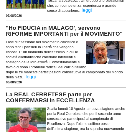
Toscana 2026/2027. Un gruppo di professionisti
che, con competenza, esperienza e grande
...
leggi
senso di appartene
07/08/2026
"Ho FIDUCIA in MALAGO', servono
RIFORME IMPORTANTI per il MOVIMENTO"
Fase di riflessione nel movimento calcistico e
sono tanti i pensieri in libertà che vengono
esposti. E' un momento delicatissimo in cui le
società dilettantistiche chiedono interventi a
sostegno della loro attività. Contestualmente sul
tavolo ci sono i problemi radicali del calcio italiano
dopo le tre mancate partecipazioni consecutive al campionato del Mondo
...
leggi
della Nazi
06/08/2026
La REAL CERRETESE parte per
CONFERMARSI in ECCELLENZA
Scatta lunedì 10 Agosto la nuova stagione anche
per la Real Cerretese che per il secondo anno
consecutivo parteciperà al campionato di
Eccellenza. Dopo l'ottimo settimo posto
dell'ultima stagione, ora la squadra nuovamente