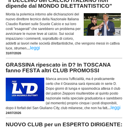
"Il DECLINO del CALCIO ITALIANO non
dipende dal MONDO DILETTANTISTICO"
Monta la polemica intorno alle dichiarazioni del
nuovo direttore tecnico della Nazionale Italiana
Claudio Ranieri sulle Scuole Calcio e sui loro
costi "esagerati" che sarebbero un problema per
avvicinare le nuove leve al calcio. Sui social
impazzano i commenti, soprattutto di coloro,
addetti ai lavori nelle società dilettantistiche, che vengono messi in cattiva
...
leggi
luce, strumen
31/07/2026
GRASSINA ripescato in D? In TOSCANA
fanno FESTA altri CLUB PROMOSSI
Manca ancora l'ufficialità, ma è praticamente
certo che il Grassina sarà ripescato in serie D.
Dopo giorni di lunga e spasmodica attesa il club
del patron Zepponi risulterebbe al quinto posto
nazionale nella speciale graduatoria e sarebbero
(al momento) proprio cinque i posti disponibili,
...
leggi
dopo il forfait del San Giuliano City, club milanese, che non ha fatt
24/07/2026
NUOVO CLUB per un ESPERTO DIRIGENTE: