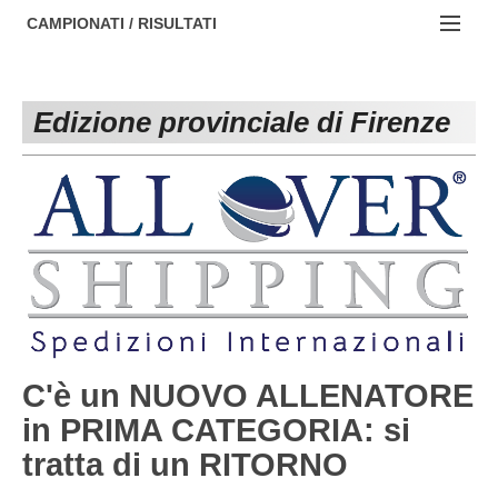
AREZZO
NOTIZIE:
CAMPIONATI / RISULTATI
FIRENZE
Societa' professionistiche
Campionati :
GROSSETO
Le iniziative di TOSCANA GOL
Edizione provinciale di Firenze
NAZIONALI
LIVORNO
Beach soccer
REGIONALI
LUCCA
Rappresentative regionali e provinciali
MASSA CARRARA
FIGC Toscana
PISA
Calcio femminile
PISTOIA
Calcio a 5
PRATO
Societa' piu'
C'è un NUOVO ALLENATORE
in PRIMA CATEGORIA: si
SIENA
Amatori AICS Lucca
tratta di un RITORNO
Carica la tua Rosa