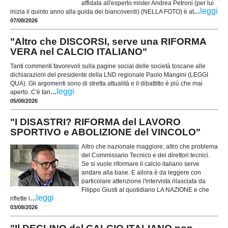
affidata all'esperto mister Andrea Petroni (per lui
...
leggi
inizia il quinto anno alla guida dei biancoverdi) (NELLA FOTO) è at
07/08/2026
"Altro che DISCORSI, serve una RIFORMA
VERA nel CALCIO ITALIANO"
Tanti commenti favorevoli sulla pagine social delle società toscane alle
dichiarazioni del presidente della LND regionale Paolo Mangini (LEGGI
QUA). Gli argomenti sono di stretta attualità e il dibattitto è più che mai
...
leggi
aperto. C'è tan
05/08/2026
"I DISASTRI? RIFORMA del LAVORO
SPORTIVO e ABOLIZIONE del VINCOLO"
Altro che nazionale maggiore, altro che problema
del Commissario Tecnico e dei direttori tecnici.
Se si vuole riformare il calcio italiano serve
andare alla base. E allora è da leggere con
particolare attenzione l'intervista rilasciata da
Filippo Giusti al quotidiano LA NAZIONE e che
...
leggi
riflette i
03/08/2026