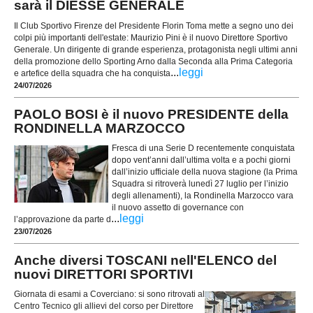
sarà il DIESSE GENERALE
Il Club Sportivo Firenze del Presidente Florin Toma mette a segno uno dei
colpi più importanti dell'estate: Maurizio Pini è il nuovo Direttore Sportivo
Generale. Un dirigente di grande esperienza, protagonista negli ultimi anni
della promozione dello Sporting Arno dalla Seconda alla Prima Categoria
...
leggi
e artefice della squadra che ha conquista
24/07/2026
PAOLO BOSI è il nuovo PRESIDENTE della
RONDINELLA MARZOCCO
Fresca di una Serie D recentemente conquistata
dopo vent’anni dall’ultima volta e a pochi giorni
dall’inizio ufficiale della nuova stagione (la Prima
Squadra si ritroverà lunedì 27 luglio per l’inizio
degli allenamenti), la Rondinella Marzocco vara
il nuovo assetto di governance con
...
leggi
l’approvazione da parte d
23/07/2026
Anche diversi TOSCANI nell'ELENCO del
nuovi DIRETTORI SPORTIVI
Giornata di esami a Coverciano: si sono ritrovati al
Centro Tecnico gli allievi del corso per Direttore