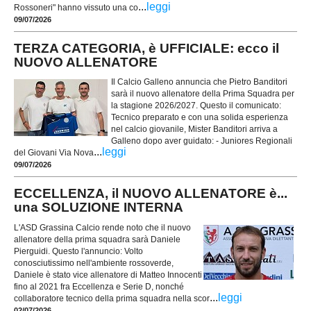
...
leggi
Rossoneri" hanno vissuto una co
09/07/2026
TERZA CATEGORIA, è UFFICIALE: ecco il
NUOVO ALLENATORE
Il Calcio Galleno annuncia che Pietro Banditori
sarà il nuovo allenatore della Prima Squadra per
la stagione 2026/2027. Questo il comunicato:
Tecnico preparato e con una solida esperienza
nel calcio giovanile, Mister Banditori arriva a
Galleno dopo aver guidato: - Juniores Regionali
...
leggi
del Giovani Via Nova
09/07/2026
ECCELLENZA, il NUOVO ALLENATORE è...
una SOLUZIONE INTERNA
L'ASD Grassina Calcio rende noto che il nuovo
allenatore della prima squadra sarà Daniele
Pierguidi. Questo l'annuncio: Volto
conosciutissimo nell'ambiente rossoverde,
Daniele è stato vice allenatore di Matteo Innocenti
fino al 2021 fra Eccellenza e Serie D, nonché
...
leggi
collaboratore tecnico della prima squadra nella scor
02/07/2026