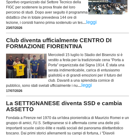
Sportivo organizzato dal Settore Tecnico della
FIGC per sostenere la prova finale del loro
percorso di studi. Dopo aver seguito il programma
didattico che in totale prevedeva 144 ore di
...
leggi
lezione, i corsisti hanno prima sostenuto un tes
23/07/2026
Club diventa ufficialmente CENTRO DI
FORMAZIONE FIORENTINA
Mercoledì 15 luglio lo Stadio del Bisenzio si è
vestito a festa per la tradizionale cena “Porta a
Porta” organizzata dal Signa 1914. È stata una
serata indimenticabile, carica di entusiasmo
gialloblù e di grandi emozioni per il futuro del
club. Davanti a una splendida cornice di
...
leggi
pubblico, sono stati svelati ufficialmente i nu
17/07/2026
La SETTIGNANESE diventa SSD e cambia
ASSETTO
Fondata a Firenze nel 1970 da un'idea pionieristica di Maurizio Romei e un
gruppo di amici, l'U.S. Settignanese si è affermata come una delle più
importanti scuole calcio élite e realtà sociali del panorama dilettantistico
toscano. Dai primi storici allenamenti su campi di fortuna, i "Diavoli