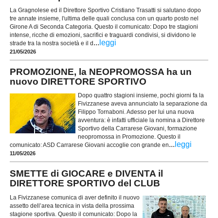
La Gragnolese ed il Direttore Sportivo Cristiano Trasatti si salutano dopo
tre annate insieme, l'ultima delle quali conclusa con un quarto posto nel
Girone A di Seconda Categoria. Questo il comunicato: Dopo tre stagioni
intense, ricche di emozioni, sacrifici e traguardi condivisi, si dividono le
...
leggi
strade tra la nostra società e il d
21/05/2026
PROMOZIONE, la NEOPROMOSSA ha un
nuovo DIRETTORE SPORTIVO
Dopo quattro stagioni insieme, pochi giorni fa la
Fivizzanese aveva annunciato la separazione da
Filippo Tornaboni. Adesso per lui una nuova
avventura: è infatti ufficiale la nomina a Direttore
Sportivo della Carrarese Giovani, formazione
neopromossa in Promozione. Questo il
...
leggi
comunicato: ASD Carrarese Giovani accoglie con grande en
11/05/2026
SMETTE di GIOCARE e DIVENTA il
DIRETTORE SPORTIVO del CLUB
La Fivizzanese comunica di aver definito il nuovo
assetto dell’area tecnica in vista della prossima
stagione sportiva. Questo il comunicato: Dopo la