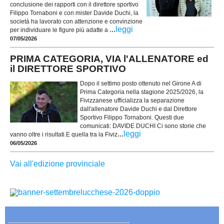
conclusione dei rapporti con il direttore sportivo
Filippo Tornaboni e con mister Davide Duchi, la
società ha lavorato con attenzione e convinzione
...
leggi
per individuare le figure più adatte a
07/05/2026
PRIMA CATEGORIA, VIA l'ALLENATORE ed
il DIRETTORE SPORTIVO
Dopo il settimo posto ottenuto nel Girone A di
Prima Categoria nella stagione 2025/2026, la
Fivizzanese ufficializza la separazione
dall'allenatore Davide Duchi e dal Direttore
Sportivo Filippo Tornaboni. Questi due
comunicati: DAVIDE DUCHI Ci sono storie che
...
leggi
vanno oltre i risultati.E quella tra la Fiviz
06/05/2026
Vai all'edizione provinciale
-------------------------------------------------------------