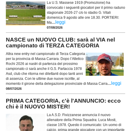
La U.S. Massese 1919 (Promozione) ha
convocato i seguenti giocatori per il primo raduno
stagionale 2026-27 c/o lo stadio G. Vitali
domenica 9 agosto alle ore 18.30. PORTIERI:
...
leggi
Ma
07/08/2026
NASCE un NUOVO CLUB: sarà al VIA nel
campionato di TERZA CATEGORIA
Altra new entry nel campionato di Terza Categoria
per la provincia di Massa Carrara. Dopo l’Atletico
Rochi 2026 ai nastri di partenza del prossimo
campionato ci sarà anche il G.S. Partaccia 1978
Asd, club che ritorna nei dilettanti dopo tanti anni
di assenza. Con le ultime due nuove iscritte, al
...
leggi
momento il girone della delegazione provinciale di Massa Carra
08/07/2026
PRIMA CATEGORIA, c'è l'ANNUNCIO: ecco
chi è il NUOVO MISTER!
La A.S.D. Fivizzanese annuncia il nuovo
allenatore della Prima Squadra: Luca Mosti,
classe 1978. Questo il comunicato: Un uomo di
calcio, prima grande giocatore con un importante