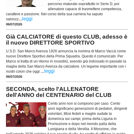
percorso maturato soprattutto in Serie D, poi
allenatore capace di trasmettere competenza,
carattere e passione. Nel corso della sua carriera ha saputo
...
leggi
valorizz
06/07/2026
Già CALCIATORE di questo CLUB, adesso è
il nuovo DIRETTORE SPORTIVO
U.S.D. San Marco Avenza 1926 annuncia la nomina di Marco Vaccà come
nuovo Direttore Sportivo della Prima Squadra. Questo il comunicato: Per
Marco si tratta di un ritorno in rossoblù, avendo già indossato in passato la
maglia della San Marco Avenza da calciatore. Un legame importante con i
...
leggi
nostri colori che oggi
06/07/2026
SECONDA, scelto l'ALLENATORE
dell'ANNO del CENTENARIO del CLUB
Cento anni non si compiono per caso. Cento
anni significano generazioni di pedatori, dirigenti
volontari, tifosi fedeli e maglie sudate la
domenica sui campi, prima della Liguria in
Promozione e dopo nel mondo palla della
Lunigiana e della Versilia. Il Monzone, che