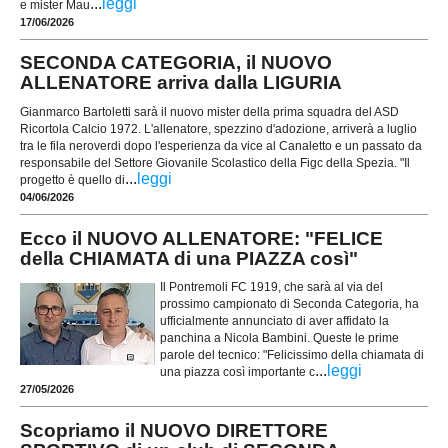
...
leggi
e mister Mau
17/06/2026
SECONDA CATEGORIA, il NUOVO
ALLENATORE arriva dalla LIGURIA
Gianmarco Bartoletti sarà il nuovo mister della prima squadra del ASD
Ricortola Calcio 1972. L'allenatore, spezzino d'adozione, arriverà a luglio
tra le fila neroverdi dopo l'esperienza da vice al Canaletto e un passato da
responsabile del Settore Giovanile Scolastico della Figc della Spezia. "Il
...
leggi
progetto è quello di
04/06/2026
Ecco il NUOVO ALLENATORE: "FELICE
della CHIAMATA di una PIAZZA così"
Il Pontremoli FC 1919, che sarà al via del
prossimo campionato di Seconda Categoria, ha
ufficialmente annunciato di aver affidato la
panchina a Nicola Bambini. Queste le prime
parole del tecnico: "Felicissimo della chiamata di
...
leggi
una piazza così importante c
27/05/2026
Scopriamo il NUOVO DIRETTORE