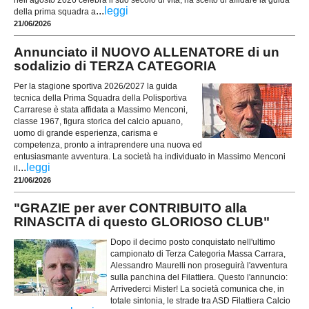
nell’agosto 2026 celebra il suo secolo di vita, ha scelto di affidare la guida
...
leggi
della prima squadra a
21/06/2026
Annunciato il NUOVO ALLENATORE di un
sodalizio di TERZA CATEGORIA
Per la stagione sportiva 2026/2027 la guida
tecnica della Prima Squadra della Polisportiva
Carrarese è stata affidata a Massimo Menconi,
classe 1967, figura storica del calcio apuano,
uomo di grande esperienza, carisma e
competenza, pronto a intraprendere una nuova ed
entusiasmante avventura. La società ha individuato in Massimo Menconi
...
leggi
il
21/06/2026
"GRAZIE per aver CONTRIBUITO alla
RINASCITA di questo GLORIOSO CLUB"
Dopo il decimo posto conquistato nell'ultimo
campionato di Terza Categoria Massa Carrara,
Alessandro Maurelli non proseguirà l'avventura
sulla panchina del Filattiera. Questo l'annuncio:
Arrivederci Mister! La società comunica che, in
totale sintonia, le strade tra ASD Filattiera Calcio