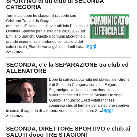
SPORTIVO di un club di SECONDA
CATEGORIA
Terminato dopo tre stagioni il rapporto con
Cristiano Trasatti, la Gragnolese
annuncia ufficialmente di aver affidato l'incarico di
Direttore Sportivo per la stagione 2026/2027 ad
Emiliano Bianchi. Questo il comunicato: ​Profilo di
grande esperienza e profondo conoscitore del
...
leggi
calcio locale, Bianchi vanta già importanti tras
22/05/2026
SECONDA, c'è la SEPARAZIONE tra club ed
ALLENATORE
Dopo la salvezza ottenuta nel playout del Girone
A di Seconda Categoria contro la Folgore
Segromigno, arriva la separazione tra la
Villafranchese ed il tecnico Stefano De Angeli.
Questo l'annuncio: L’Asd Villafranchese
comunica che, al termine della stagione sportiva
...
leggi
in corso, il rapporto di collaborazione con l’allenatore St
21/05/2026
SECONDA, DIRETTORE SPORTIVO e club ai
SALUTI dopo TRE STAGIONI