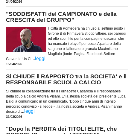
24/04/2026
"SODDISFATTI del CAMPIONATO e della
CRESCITA del GRUPPO"
Il Città di Pontedera ha chiuso al settimo posto il
Girone B di Primavera 3: otto vittorie, sei pareggi
ed otto sconfitte per la compagine toscana, che
ha mancato i playoff per poco. A parlare della
stagione è l'allenatore granata Maximiliano
Magliulo (fonte: Pagina Facebook Settore
...
leggi
Giovanile Us Ci
15/04/2026
Si CHIUDE il RAPPORTO tra la SOCIETA' e il
RESPONSABILE SCUOLA CALCIO
Si chiude la collaborazione tra il Fornacette Casarosa e il responsabile
della scuola calcio Andrea Pisani. E' la stessa società del presidente Luca
Baldi a comunicarlo in un comunicato. "Dopo cinque anni di intenso
percorso condiviso - si legge - , la nostra società e Andrea Pisani hanno
...
leggi
deciso di
31/03/2026
"Dopo la PERDITA dei TITOLI ELITE, che