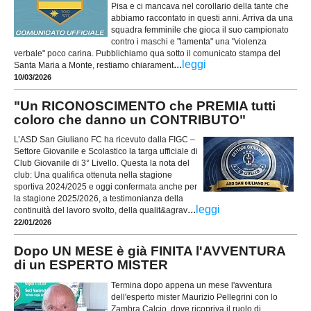
Pisa e ci mancava nel corollario della tante che
abbiamo raccontato in questi anni. Arriva da una
squadra femminile che gioca il suo campionato
contro i maschi e "lamenta" una "violenza
verbale" poco carina. Pubblichiamo qua sotto il comunicato stampa del
...
leggi
Santa Maria a Monte, restiamo chiarament
10/03/2026
"Un RICONOSCIMENTO che PREMIA tutti
coloro che danno un CONTRIBUTO"
L’ASD San Giuliano FC ha ricevuto dalla FIGC –
Settore Giovanile e Scolastico la targa ufficiale di
Club Giovanile di 3° Livello. Questa la nota del
club: Una qualifica ottenuta nella stagione
sportiva 2024/2025 e oggi confermata anche per
la stagione 2025/2026, a testimonianza della
...
leggi
continuità del lavoro svolto, della qualit&agrav
22/01/2026
Dopo UN MESE è già FINITA l'AVVENTURA
di un ESPERTO MISTER
Termina dopo appena un mese l'avventura
dell'esperto mister Maurizio Pellegrini con lo
Zambra Calcio, dove ricopriva il ruolo di