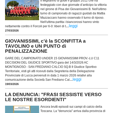
Il Migliarino si gode il gruppo 2012 che ha
festeggiato con due giornate d’anticipo la vittoria
nel girone di Pisa dei Giovanissimi B. Nell'ultimo
turno di campionato di ragazzi guidati da Mattia
Mazzaccaro hanno osservato il turno di riposo.
Nell'ultima partita i biancorossi hanno vinto
...
leggi
nettamente contro il Forcoli per 6-0: liberi di t
27/03/2026
GIOVANISSIMI, c'è la SCONFITTA a
TAVOLINO e UN PUNTO di
PENALIZZAZIONE
GARE DEL CAMPIONATO UNDER 15 GIOVANISSIMI PROV.-LU C11
DECISIONI DEL GIUDICE SPORTIVO gara del 14/3/2026 AC
MONTIGNOSO - SAN FREDIANO CALCIO SQ.B Il Giudice Sportivo
Territoriale, visti gli atti ricevuti dalla Segreteria della Delegazione
Provinciale di Lucca pervenuti in data 1 marzo 2026 relativi alla
...
leggi
comunicazione della Società San Frediano Cal
19/03/2026
LA DENUNCIA: "FRASI SESSISTE VERSO
LE NOSTRE ESORDIENTI"
Ancora brutti episodi sui campi di calcio della
Toscana. La "denuncia" arriva dalla provincia di