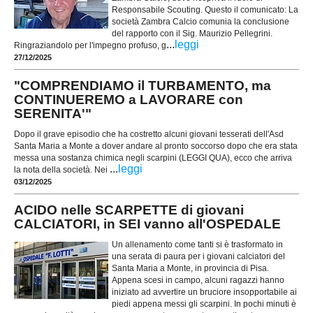
Responsabile Scouting. Questo il comunicato: La
società Zambra Calcio comunia la conclusione
del rapporto con il Sig. Maurizio Pellegrini.
...
leggi
Ringraziandolo per l'impegno profuso, g
27/12/2025
"COMPRENDIAMO il TURBAMENTO, ma
CONTINUEREMO a LAVORARE con
SERENITA'"
Dopo il grave episodio che ha costretto alcuni giovani tesserati dell'Asd
Santa Maria a Monte a dover andare al pronto soccorso dopo che era stata
messa una sostanza chimica negli scarpini (LEGGI QUA), ecco che arriva
...
leggi
la nota della società. Nei
03/12/2025
ACIDO nelle SCARPETTE di giovani
CALCIATORI, in SEI vanno all'OSPEDALE
Un allenamento come tanti si è trasformato in
una serata di paura per i giovani calciatori del
Santa Maria a Monte, in provincia di Pisa.
Appena scesi in campo, alcuni ragazzi hanno
iniziato ad avvertire un bruciore insopportabile ai
piedi appena messi gli scarpini. In pochi minuti è