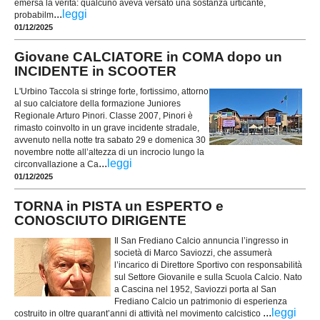
emersa la verità: qualcuno aveva versato una sostanza urticante,
...
leggi
probabilm
01/12/2025
Giovane CALCIATORE in COMA dopo un
INCIDENTE in SCOOTER
L'Urbino Taccola si stringe forte, fortissimo, attorno
al suo calciatore della formazione Juniores
Regionale Arturo Pinori. Classe 2007, Pinori è
rimasto coinvolto in un grave incidente stradale,
avvenuto nella notte tra sabato 29 e domenica 30
novembre notte all’altezza di un incrocio lungo la
...
leggi
circonvallazione a Ca
01/12/2025
TORNA in PISTA un ESPERTO e
CONOSCIUTO DIRIGENTE
Il San Frediano Calcio annuncia l’ingresso in
società di Marco Saviozzi, che assumerà
l’incarico di Direttore Sportivo con responsabilità
sul Settore Giovanile e sulla Scuola Calcio. Nato
a Cascina nel 1952, Saviozzi porta al San
Frediano Calcio un patrimonio di esperienza
...
leggi
costruito in oltre quarant’anni di attività nel movimento calcistico