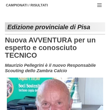
AREZZO
NOTIZIE:
CAMPIONATI / RISULTATI
FIRENZE
Societa' professionistiche
Campionati :
GROSSETO
Le iniziative di TOSCANA GOL
Edizione provinciale di Pisa
NAZIONALI
LIVORNO
Beach soccer
REGIONALI
Nuova AVVENTURA per un
LUCCA
Rappresentative regionali e provinciali
esperto e conosciuto
TECNICO
MASSA CARRARA
FIGC Toscana
PISA
Calcio femminile
Maurizio Pellegrini è il nuovo Responsabile
Scouting dello Zambra Calcio
PISTOIA
Calcio a 5
PRATO
Societa' piu'
SIENA
Amatori AICS Lucca
Carica la tua Rosa