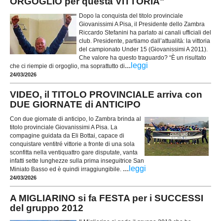
ORGOGLIO per questa VITTORIA"
Dopo la conquista del titolo provinciale
Giovanissimi A Pisa, il Presidente dello Zambra
Riccardo Stefanini ha parlato ai canali ufficiali del
club. Presidente, partiamo dall’attualità: la vittoria
del campionato Under 15 (Giovanissimi A 2011).
Che valore ha questo traguardo? “È un risultato
...
leggi
che ci riempie di orgoglio, ma soprattutto di
24/03/2026
VIDEO, il TITOLO PROVINCIALE arriva con
DUE GIORNATE di ANTICIPO
Con due giornate di anticipo, lo Zambra brinda al
titolo provinciale Giovanissimi A Pisa. La
compagine guidata da Eli Bottai, capace di
conquistare ventitré vittorie a fronte di una sola
sconfitta nella ventiquattro gare disputate, vanta
infatti sette lunghezze sulla prima inseguitrice San
...
leggi
Miniato Basso ed è quindi irraggiungibile.
24/03/2026
A MIGLIARINO si fa FESTA per i SUCCESSI
del gruppo 2012