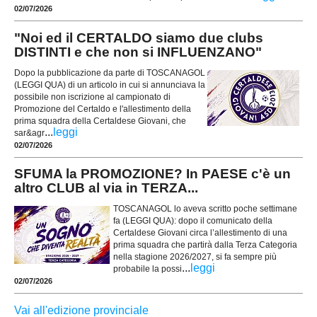
02/07/2026
"Noi ed il CERTALDO siamo due clubs
DISTINTI e che non si INFLUENZANO"
Dopo la pubblicazione da parte di TOSCANAGOL
(LEGGI QUA) di un articolo in cui si annunciava la
possibile non iscrizione al campionato di
Promozione del Certaldo e l'allestimento della
prima squadra della Certaldese Giovani, che
...
leggi
sar&agr
02/07/2026
SFUMA la PROMOZIONE? In PAESE c'è un
altro CLUB al via in TERZA...
TOSCANAGOL lo aveva scritto poche settimane
fa (LEGGI QUA): dopo il comunicato della
Certaldese Giovani circa l’allestimento di una
prima squadra che partirà dalla Terza Categoria
nella stagione 2026/2027, si fa sempre più
...
leggi
probabile la possi
02/07/2026
Vai all'edizione provinciale