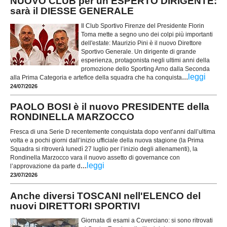
NUOVO CLUB per un ESPERTO DIRIGENTE:
sarà il DIESSE GENERALE
Il Club Sportivo Firenze del Presidente Florin
Toma mette a segno uno dei colpi più importanti
dell'estate: Maurizio Pini è il nuovo Direttore
Sportivo Generale. Un dirigente di grande
esperienza, protagonista negli ultimi anni della
promozione dello Sporting Arno dalla Seconda
...
leggi
alla Prima Categoria e artefice della squadra che ha conquista
24/07/2026
PAOLO BOSI è il nuovo PRESIDENTE della
RONDINELLA MARZOCCO
Fresca di una Serie D recentemente conquistata dopo vent’anni dall’ultima
volta e a pochi giorni dall’inizio ufficiale della nuova stagione (la Prima
Squadra si ritroverà lunedì 27 luglio per l’inizio degli allenamenti), la
Rondinella Marzocco vara il nuovo assetto di governance con
...
leggi
l’approvazione da parte d
23/07/2026
Anche diversi TOSCANI nell'ELENCO del
nuovi DIRETTORI SPORTIVI
Giornata di esami a Coverciano: si sono ritrovati