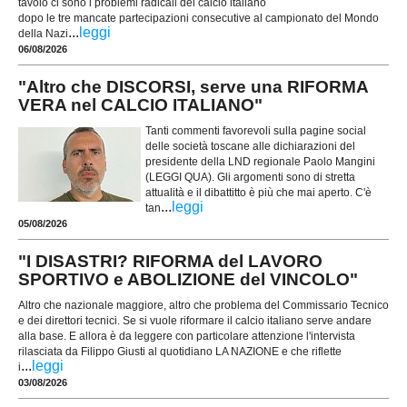
tavolo ci sono i problemi radicali del calcio italiano
dopo le tre mancate partecipazioni consecutive al campionato del Mondo
...
leggi
della Nazi
06/08/2026
"Altro che DISCORSI, serve una RIFORMA
VERA nel CALCIO ITALIANO"
Tanti commenti favorevoli sulla pagine social
delle società toscane alle dichiarazioni del
presidente della LND regionale Paolo Mangini
(LEGGI QUA). Gli argomenti sono di stretta
attualità e il dibattitto è più che mai aperto. C'è
...
leggi
tan
05/08/2026
"I DISASTRI? RIFORMA del LAVORO
SPORTIVO e ABOLIZIONE del VINCOLO"
Altro che nazionale maggiore, altro che problema del Commissario Tecnico
e dei direttori tecnici. Se si vuole riformare il calcio italiano serve andare
alla base. E allora è da leggere con particolare attenzione l'intervista
rilasciata da Filippo Giusti al quotidiano LA NAZIONE e che riflette
...
leggi
i
03/08/2026