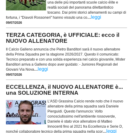
una delle più importanti scuole calcio élite e
realtà sociali del panorama dilettantistico
toscano. Dai primi storici allenamenti su campi di
...
leggi
fortuna, i "Diavoli Rossoneri" hanno vissuto una co
09/07/2026
TERZA CATEGORIA, è UFFICIALE: ecco il
NUOVO ALLENATORE
Il Calcio Galleno annuncia che Pietro Banditori sarà il nuovo allenatore
della Prima Squadra per la stagione 2026/2027. Questo il comunicato:
Tecnico preparato e con una solida esperienza nel calcio giovanile, Mister
Banditori arriva a Galleno dopo aver guidato: - Juniores Regionali del
...
leggi
Giovani Via Nova
09/07/2026
ECCELLENZA, il NUOVO ALLENATORE è...
una SOLUZIONE INTERNA
L'ASD Grassina Calcio rende noto che il nuovo
allenatore della prima squadra sarà Daniele
Pierguidi. Questo l'annuncio: Volto
conosciutissimo nell'ambiente rossoverde,
Daniele è stato vice allenatore di Matteo
Innocenti fino al 2021 fra Eccellenza e Serie D,
...
leggi
nonché collaboratore tecnico della prima squadra nella scor