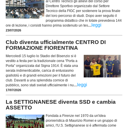
al Centro Tecnico gli allievi del corso per
Direttore Sportivo organizzato dal Settore
Tecnico della FIGC per sostenere la prova finale
del loro percorso di studi. Dopo aver seguito il
programma didattico che in totale prevedeva 144
...
leggi
ore di lezione, i corsisti hanno prima sostenuto un tes
23/07/2026
Club diventa ufficialmente CENTRO DI
FORMAZIONE FIORENTINA
Mercoledì 15 luglio lo Stadio del Bisenzio si è
vestito a festa per la tradizionale cena “Porta a
Porta” organizzata dal Signa 1914. È stata una
serata indimenticabile, carica di entusiasmo
gialloblù e di grandi emozioni per il futuro del
club. Davanti a una splendida cornice di
...
leggi
pubblico, sono stati svelati ufficialmente i nu
17/07/2026
La SETTIGNANESE diventa SSD e cambia
ASSETTO
Fondata a Firenze nel 1970 da un'idea
pionieristica di Maurizio Romei e un gruppo di
amici, l'U.S. Settignanese si è affermata come