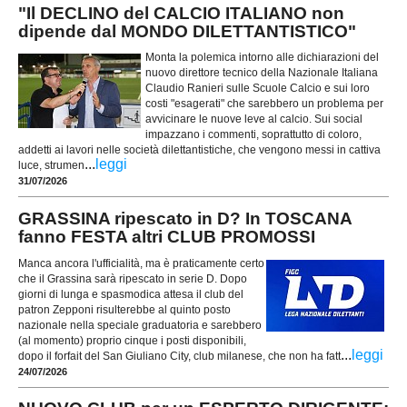
"Il DECLINO del CALCIO ITALIANO non
dipende dal MONDO DILETTANTISTICO"
Monta la polemica intorno alle dichiarazioni del
nuovo direttore tecnico della Nazionale Italiana
Claudio Ranieri sulle Scuole Calcio e sui loro
costi "esagerati" che sarebbero un problema per
avvicinare le nuove leve al calcio. Sui social
impazzano i commenti, soprattutto di coloro,
addetti ai lavori nelle società dilettantistiche, che vengono messi in cattiva
...
leggi
luce, strumen
31/07/2026
GRASSINA ripescato in D? In TOSCANA
fanno FESTA altri CLUB PROMOSSI
Manca ancora l'ufficialità, ma è praticamente certo
che il Grassina sarà ripescato in serie D. Dopo
giorni di lunga e spasmodica attesa il club del
patron Zepponi risulterebbe al quinto posto
nazionale nella speciale graduatoria e sarebbero
(al momento) proprio cinque i posti disponibili,
...
leggi
dopo il forfait del San Giuliano City, club milanese, che non ha fatt
24/07/2026