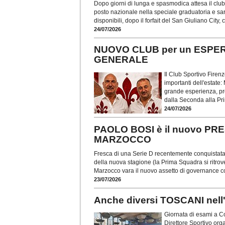
Dopo giorni di lunga e spasmodica attesa il club
posto nazionale nella speciale graduatoria e sa
disponibili, dopo il forfait del San Giuliano City,
24/07/2026
NUOVO CLUB per un ESPERT
GENERALE
Il Club Sportivo Firen
importanti dell'estate:
grande esperienza, pro
dalla Seconda alla Pr
24/07/2026
PAOLO BOSI è il nuovo PR
MARZOCCO
Fresca di una Serie D recentemente conquistata do
della nuova stagione (la Prima Squadra si ritrove
Marzocco vara il nuovo assetto di governance c
23/07/2026
Anche diversi TOSCANI nel
Giornata di esami a Cov
Direttore Sportivo org