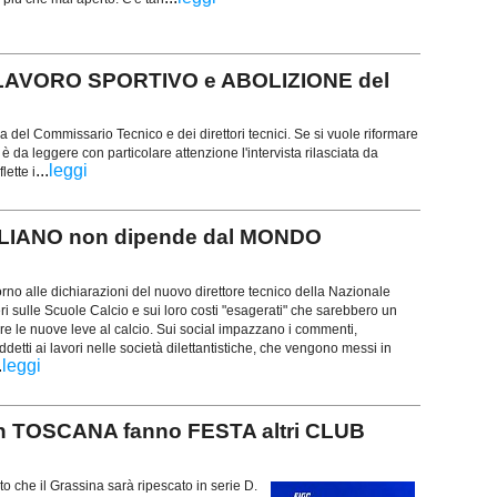
 LAVORO SPORTIVO e ABOLIZIONE del
 del Commissario Tecnico e dei direttori tecnici. Se si vuole riformare
 è da leggere con particolare attenzione l'intervista rilasciata da
...
leggi
lette i
ALIANO non dipende dal MONDO
rno alle dichiarazioni del nuovo direttore tecnico della Nazionale
ri sulle Scuole Calcio e sui loro costi "esagerati" che sarebbero un
e le nuove leve al calcio. Sui social impazzano i commenti,
addetti ai lavori nelle società dilettantistiche, che vengono messi in
.
leggi
In TOSCANA fanno FESTA altri CLUB
to che il Grassina sarà ripescato in serie D.