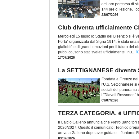
del loro percorso di s
144 ore di lezione, i 
23/07/2026
Club diventa ufficialmen
Mercoledì 15 luglio lo Stadio del Bisenzio si è ve
Porta” organizzata dal Signa 1914. È stata una s
gialloblù e di grandi emozioni per il futuro del 
...
l
pubblico, sono stati svelati ufficialmente i nu
17/07/2026
La SETTIGNANESE diventa
Fondata a Firenze nel 
l'U.S. Settignanese si 
sociali del panorama di
i "Diavoli Rossoneri" 
09/07/2026
TERZA CATEGORIA, è UFFI
Il Calcio Galleno annuncia che Pietro Banditori 
2026/2027. Questo il comunicato: Tecnico prepar
arriva a Galleno dopo aver guidato: - Juniores 
09/07/2026