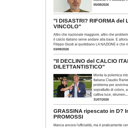
05/08/2026
"I DISASTRI? RIFORMA del
VINCOLO"
Altro che nazionale maggiore, altro che problema
il calcio italiano serve andare alla base. E allora
Filippo Giusti al quotidiano LA NAZIONE e che rif
03/08/2026
"Il DECLINO del CALCIO IT
DILETTANTISTICO"
Monta la polemica into
Italiana Claudio Ranie
problema per avvicinar
soprattutto di coloro, 
..
cattiva luce, strumen
31/07/2026
GRASSINA ripescato in D? 
PROMOSSI
Manca ancora l'ufficialità, ma è praticamente cer