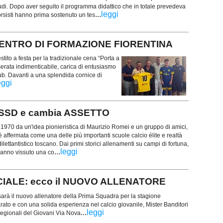
tudi. Dopo aver seguito il programma didattico che in totale prevedeva
...
leggi
corsisti hanno prima sostenuto un tes
te CENTRO DI FORMAZIONE FIORENTINA
stito a festa per la tradizionale cena “Porta a
erata indimenticabile, carica di entusiasmo
club. Davanti a una splendida cornice di
eggi
 SSD e cambia ASSETTO
1970 da un'idea pionieristica di Maurizio Romei e un gruppo di amici,
è affermata come una delle più importanti scuole calcio élite e realtà
lettantistico toscano. Dai primi storici allenamenti su campi di fortuna,
...
leggi
hanno vissuto una co
CIALE: ecco il NUOVO ALLENATORE
sarà il nuovo allenatore della Prima Squadra per la stagione
ato e con una solida esperienza nel calcio giovanile, Mister Banditori
...
leggi
Regionali del Giovani Via Nova