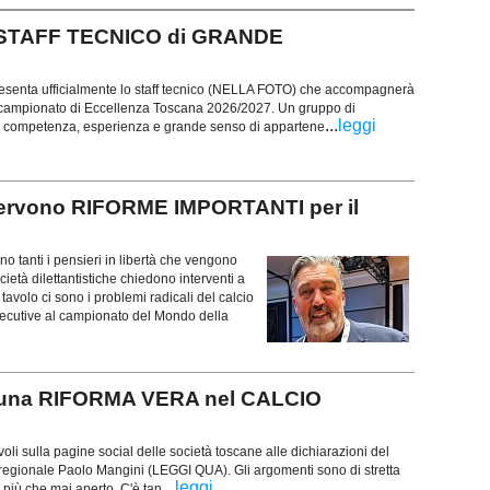
no STAFF TECNICO di GRANDE
esenta ufficialmente lo staff tecnico (NELLA FOTO) che accompagnerà
 campionato di Eccellenza Toscana 2026/2027. Un gruppo di
...
leggi
on competenza, esperienza e grande senso di appartene
ervono RIFORME IMPORTANTI per il
no tanti i pensieri in libertà che vengono
ietà dilettantistiche chiedono interventi a
tavolo ci sono i problemi radicali del calcio
secutive al campionato del Mondo della
e una RIFORMA VERA nel CALCIO
oli sulla pagine social delle società toscane alle dichiarazioni del
regionale Paolo Mangini (LEGGI QUA). Gli argomenti sono di stretta
...
leggi
o è più che mai aperto. C'è tan