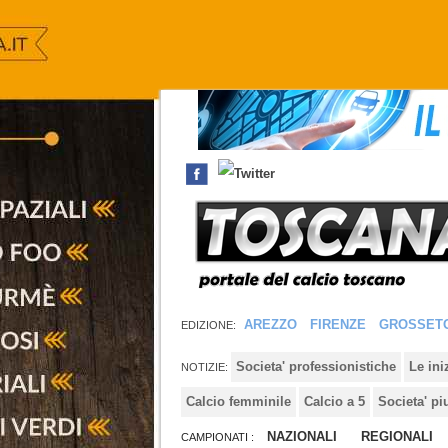
AREZZO
FIRENZE
GROSSET
EDIZIONE:
Societa' professionistiche
Le in
NOTIZIE:
Calcio femminile
Calcio a 5
Societa' pi
NAZIONALI
REGIONALI
CAMPIONATI :