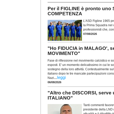
Per il FIGLINE è pronto u
COMPETENZA
L’ASD Figline 1965 pr
la Prima Squadra nel
professionisti che, c
07/08/2026
"Ho FIDUCIA in MALAGO', s
MOVIMENTO"
Fase di riflessione nel movimento calcistico e so
esposti. E' un momento delicatissimo in cui le soc
sostegno della loro attività. Contestualmente sul 
italiano dopo le tre mancate partecipazioni con
...
leggi
Nazi
06/08/2026
"Altro che DISCORSI, serv
ITALIANO"
Tanti commenti favorev
presidente della LND 
attualità e il dibattitt