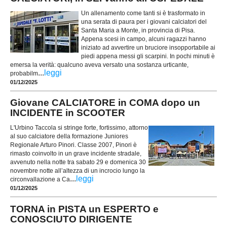
Un allenamento come tanti si è trasformato in
una serata di paura per i giovani calciatori del
Santa Maria a Monte, in provincia di Pisa.
Appena scesi in campo, alcuni ragazzi hanno
iniziato ad avvertire un bruciore insopportabile ai
piedi appena messi gli scarpini. In pochi minuti è
emersa la verità: qualcuno aveva versato una sostanza urticante,
...
leggi
probabilm
01/12/2025
Giovane CALCIATORE in COMA dopo un
INCIDENTE in SCOOTER
L'Urbino Taccola si stringe forte, fortissimo, attorno
al suo calciatore della formazione Juniores
Regionale Arturo Pinori. Classe 2007, Pinori è
rimasto coinvolto in un grave incidente stradale,
avvenuto nella notte tra sabato 29 e domenica 30
novembre notte all’altezza di un incrocio lungo la
...
leggi
circonvallazione a Ca
01/12/2025
TORNA in PISTA un ESPERTO e
CONOSCIUTO DIRIGENTE