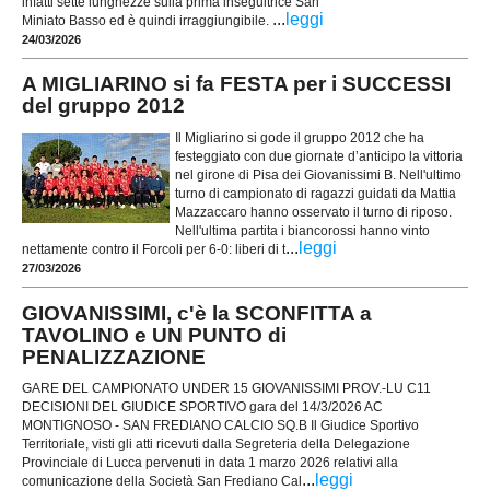
infatti sette lunghezze sulla prima inseguitrice San
...
leggi
Miniato Basso ed è quindi irraggiungibile.
24/03/2026
A MIGLIARINO si fa FESTA per i SUCCESSI
del gruppo 2012
Il Migliarino si gode il gruppo 2012 che ha
festeggiato con due giornate d’anticipo la vittoria
nel girone di Pisa dei Giovanissimi B. Nell'ultimo
turno di campionato di ragazzi guidati da Mattia
Mazzaccaro hanno osservato il turno di riposo.
Nell'ultima partita i biancorossi hanno vinto
...
leggi
nettamente contro il Forcoli per 6-0: liberi di t
27/03/2026
GIOVANISSIMI, c'è la SCONFITTA a
TAVOLINO e UN PUNTO di
PENALIZZAZIONE
GARE DEL CAMPIONATO UNDER 15 GIOVANISSIMI PROV.-LU C11
DECISIONI DEL GIUDICE SPORTIVO gara del 14/3/2026 AC
MONTIGNOSO - SAN FREDIANO CALCIO SQ.B Il Giudice Sportivo
Territoriale, visti gli atti ricevuti dalla Segreteria della Delegazione
Provinciale di Lucca pervenuti in data 1 marzo 2026 relativi alla
...
leggi
comunicazione della Società San Frediano Cal