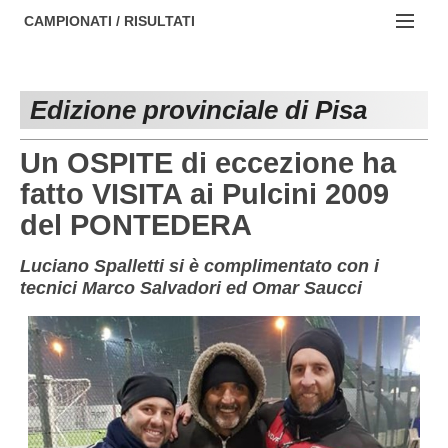
AREZZO
NOTIZIE:
CAMPIONATI / RISULTATI
FIRENZE
Societa' professionistiche
Campionati :
GROSSETO
Le iniziative di TOSCANA GOL
Edizione provinciale di Pisa
NAZIONALI
LIVORNO
Beach soccer
REGIONALI
Un OSPITE di eccezione ha
LUCCA
Rappresentative regionali e provinciali
fatto VISITA ai Pulcini 2009
del PONTEDERA
MASSA CARRARA
FIGC Toscana
PISA
Calcio femminile
Luciano Spalletti si è complimentato con i
tecnici Marco Salvadori ed Omar Saucci
PISTOIA
Calcio a 5
PRATO
Societa' piu'
SIENA
Amatori AICS Lucca
Carica la tua Rosa