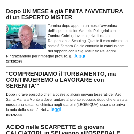
Dopo UN MESE è già FINITA l'AVVENTURA
di un ESPERTO MISTER
Termina dopo appena un mese l'avventura
dell'esperto mister Maurizio Pellegrini con lo
Zambra Calcio, dove ricopriva il ruolo di
Responsabile Scouting. Questo il comunicato: La
società Zambra Calcio comunia la conclusione
del rapporto con il Sig. Maurizio Pellegrini.
...
leggi
Ringraziandolo per l'impegno profuso, g
27/12/2025
"COMPRENDIAMO il TURBAMENTO, ma
CONTINUEREMO a LAVORARE con
SERENITA'"
Dopo il grave episodio che ha costretto alcuni giovani tesserati dell'Asd
Santa Maria a Monte a dover andare al pronto soccorso dopo che era stata
messa una sostanza chimica negli scarpini (LEGGI QUA), ecco che arriva
...
leggi
la nota della società. Nei
03/12/2025
ACIDO nelle SCARPETTE di giovani
CALCIATORI, in SEI vanno all'OSPEDALE