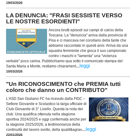
19/03/2026
LA DENUNCIA: "FRASI SESSISTE VERSO
LE NOSTRE ESORDIENTI"
Ancora brutti episodi sui campi di calcio della
Toscana. La "denuncia" arriva dalla provincia di
Pisa e ci mancava nel corollario della tante che
abbiamo raccontato in questi anni. Arriva da una
squadra femminile che gioca il suo campionato
contro i maschi e "lamenta" una "violenza
verbale" poco carina. Pubblichiamo qua sotto il comunicato stampa del
...
leggi
Santa Maria a Monte, restiamo chiarament
10/03/2026
"Un RICONOSCIMENTO che PREMIA tutti
coloro che danno un CONTRIBUTO"
L’ASD San Giuliano FC ha ricevuto dalla FIGC –
Settore Giovanile e Scolastico la targa ufficiale di
Club Giovanile di 3° Livello. Questa la nota del
club: Una qualifica ottenuta nella stagione
sportiva 2024/2025 e oggi confermata anche per
la stagione 2025/2026, a testimonianza della
...
leggi
continuità del lavoro svolto, della qualit&agrav
22/01/2026