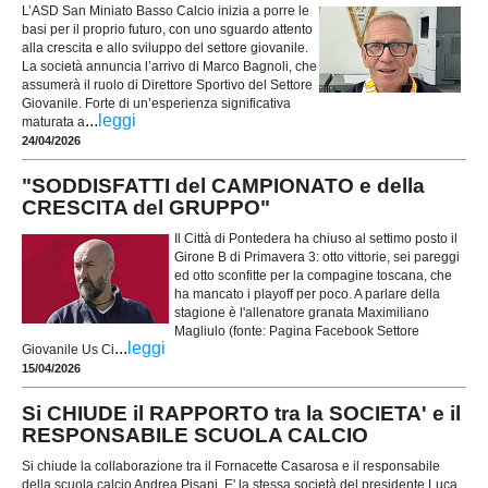
L’ASD San Miniato Basso Calcio inizia a porre le
basi per il proprio futuro, con uno sguardo attento
alla crescita e allo sviluppo del settore giovanile.
La società annuncia l’arrivo di Marco Bagnoli, che
assumerà il ruolo di Direttore Sportivo del Settore
Giovanile. Forte di un’esperienza significativa
...
leggi
maturata a
24/04/2026
"SODDISFATTI del CAMPIONATO e della
CRESCITA del GRUPPO"
Il Città di Pontedera ha chiuso al settimo posto il
Girone B di Primavera 3: otto vittorie, sei pareggi
ed otto sconfitte per la compagine toscana, che
ha mancato i playoff per poco. A parlare della
stagione è l'allenatore granata Maximiliano
Magliulo (fonte: Pagina Facebook Settore
...
leggi
Giovanile Us Ci
15/04/2026
Si CHIUDE il RAPPORTO tra la SOCIETA' e il
RESPONSABILE SCUOLA CALCIO
Si chiude la collaborazione tra il Fornacette Casarosa e il responsabile
della scuola calcio Andrea Pisani. E' la stessa società del presidente Luca