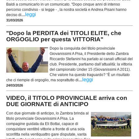
Baldi a comunicarlo in un comunicato. "Dopo cinque anni di intenso
percorso condiviso - si legge - , la nostra società e Andrea Pisani hanno
...
leggi
deciso di
31/03/2026
"Dopo la PERDITA dei TITOLI ELITE, che
ORGOGLIO per questa VITTORIA"
Dopo la conquista del titolo provinciale
Giovanissimi A Pisa, il Presidente dello Zambra
Riccardo Stefanini ha parlato ai canali ufficiali del
club. Presidente, partiamo dall’attualità: la vittoria
del campionato Under 15 (Giovanissimi A 2011).
Che valore ha questo traguardo? “È un risultato
...
leggi
che ci riempie di orgoglio, ma soprattutto di
24/03/2026
VIDEO, il TITOLO PROVINCIALE arriva con
DUE GIORNATE di ANTICIPO
Con due giornate di anticipo, lo Zambra brinda al
titolo provinciale Giovanissimi A Pisa. La
compagine guidata da Eli Bottai, capace di
conquistare ventitré vittorie a fronte di una sola
sconfitta nella ventiquattro gare disputate, vanta