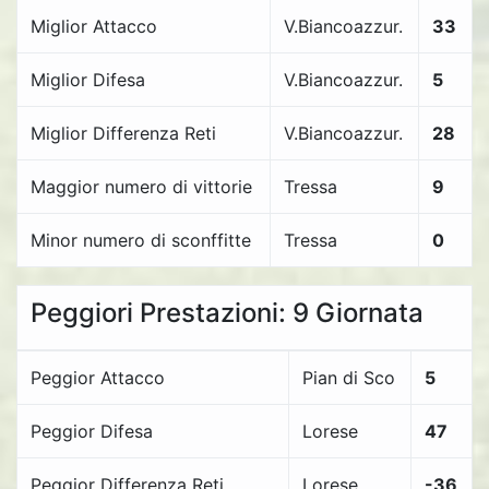
Miglior Attacco
V.Biancoazzur.
33
Miglior Difesa
V.Biancoazzur.
5
Miglior Differenza Reti
V.Biancoazzur.
28
Maggior numero di vittorie
Tressa
9
Minor numero di sconffitte
Tressa
0
Peggiori Prestazioni: 9 Giornata
Peggior Attacco
Pian di Sco
5
Peggior Difesa
Lorese
47
Peggior Differenza Reti
Lorese
-36