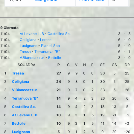
9 Giornata
11/04
At.Levane L. B
-
Castellina Sc.
3
-
3
11/04
Colligiana
-
Lorese
6
-
0
11/04
Lucignano
-
Pian di Sco
5
-
0
11/04
Tressa
-
Terranuova "B"
6
-
1
11/04
V.Biancoazzur.
-
Bettolle
3
-
0
SQUADRA
P
G
V
N
P
GF
GS
DR
1
Tressa
27
9
9
0
0
30
5
25
2
Colligiana
24
9
8
0
1
30
5
25
3
V.Biancoazzur.
21
9
7
0
2
33
5
28
4
Terranuova "B"
14
9
4
2
3
26
20
6
5
Castellina Sc.
14
9
4
2
3
18
13
5
6
At.Levane L. B
10
9
3
1
5
19
21
-2
7
Bettolle
10
9
3
1
5
11
14
-3
8
Lucignano
5
9
1
2
6
9
29
-20