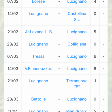
07/02
Lorese
-
Lucignano
4
-
14/02
Lucignano
-
Castellina
0
-
Sc.
21/02
At.Levane L. B
-
Lucignano
5
-
28/02
Lucignano
-
Colligiana
0
-
07/03
Tressa
-
Lucignano
6
-
14/03
V.Biancoazzur.
-
Lucignano
8
-
21/03
Lucignano
-
Terranuova
1
-
"B"
28/03
Bettolle
-
Lucignano
0
-
11/04
Lucignano
-
Pian di Sco
5
-