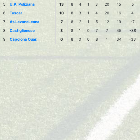
5
U.P. Poliziana
13
8
4
1
3
20
15
5
6
Tuscar
10
8
3
1
4
20
16
4
7
At.LevaneLeona
7
8
2
1
5
12
19
-7
8
Castiglionese
3
8
1
0
7
7
45
-38
9
Capolona Quar.
0
8
0
0
8
1
34
-33