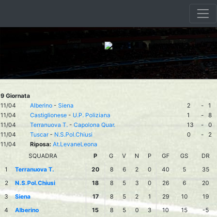
9 Giornata
11/04
Alberino
-
Siena
2
-
1
11/04
Castiglionese
-
U.P. Poliziana
1
-
8
11/04
Terranuova T.
-
Capolona Quar.
13
-
0
11/04
Tuscar
-
N.S.Pol.Chiusi
0
-
2
11/04
Riposa:
At.LevaneLeona
SQUADRA
P
G
V
N
P
GF
GS
DR
1
Terranuova T.
20
8
6
2
0
40
5
35
2
N.S.Pol.Chiusi
18
8
5
3
0
26
6
20
3
Siena
17
8
5
2
1
29
10
19
4
Alberino
15
8
5
0
3
10
15
-5